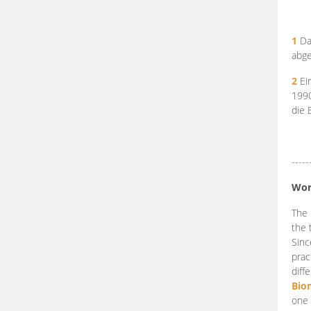
1
Da
abge
2
Ein
199
die 
-----
Wor
The 
the 
Sinc
prac
diff
Bio
one 