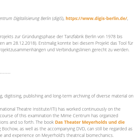
ntrum Digitalisierung
Berlin
(
digiS
),
https://www.digis-berlin.de/
,
rojekts zur Gründungsphase der Tanzfabrik Berlin von 1978 bis
en am 28.12.2018). Erstmalig konnte bei diesem Projekt das Tool für
Projektzusammenhängen und Verbindungslinien gerecht zu werden.
-------
 digitising, publishing and long-term archiving of diverse material on
ational Theatre Institute/ITI) has worked continuously on the
he course of this examination the Mime Centrum has organized
tions and so forth. The book
Das Theater Meyerholds und die
rg Bochow, as well as the accompanying DVD, can still be regarded as
e and experience on Meyerhold's theatrical biomechanics.