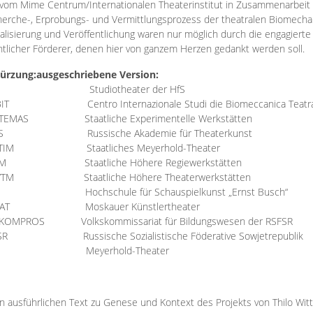
vom Mime Centrum/Internationalen Theaterinstitut in Zusammenarbeit 
erche-, Erprobungs- und Vermittlungsprozess der theatralen Biomechan
talisierung und Veröffentlichung waren nur möglich durch die engagiert
ntlicher Förderer, denen hier von ganzem Herzen gedankt werden soll.
ürzung:
ausgeschriebene Version:
Studiotheater der HfS
BIT
Centro Internazionale Studi die Biomeccanica Teatr
TEMAS
Staatliche Experimentelle Werkstätten
IS
Russische Akademie für Theaterkunst
TIM
Staatliches Meyerhold-Theater
RM
Staatliche Höhere Regiewerkstätten
YTM
Staatliche Höhere Theaterwerkstätten
Hochschule für Schauspielkunst „Ernst Busch“
AT
Moskauer Künstlertheater
RKOMPROS
Volkskommissariat für Bildungswesen der RSFSR
SR
Russische Sozialistische Föderative Sowjetrepublik
M Meyerhold-Theater
n ausführlichen Text zu Genese und Kontext des Projekts von Thilo Wit