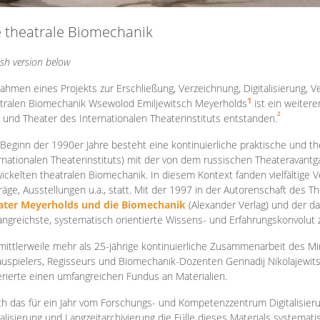
e theatrale Biomechanik
ish version below
ahmen eines Projekts zur Erschließung, Verzeichnung, Digitalisierung, Ve
1
tralen Biomechanik Wsewolod Emiljewitsch Meyerholds
ist ein weiter
2
 und Theater des Internationalen Theaterinstituts entstanden.
 Beginn der 1990er Jahre besteht eine kontinuierliche praktische und
rnationalen Theaterinstituts) mit der von dem russischen Theateravantg
ickelten theatralen Biomechanik. In diesem Kontext fanden vielfältige
räge, Ausstellungen u.a., statt. Mit d
er 1997 in der Autorenschaft des T
ater Meyerholds und die Biomechanik
(Alexander Verlag) und der d
ngreichste, systematisch orientierte Wissens- und Erfahrungskonvolut
mittlerweile mehr als 25-jährige kontinuierliche Zusammenarb
eit des M
uspielers, Regisseurs und Biomechanik-Dozenten Gennadij Nikolajewit
rierte einen umfangreichen Fundus an Materialien.
h das für ein Jahr vom Forschungs- und Kompetenzzentrum Digitalisier
talisierung und Langzeitarchivierung die Fülle dieses Materials systemat