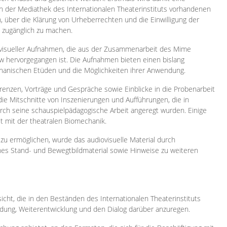
 in der Mediathek des Internationalen Theaterinstituts vorhandenen
, über die Klärung von Urheberrechten und die Einwilligung der
e zugänglich zu machen.
ovisueller Aufnahmen, die aus der Zusammenarbeit des Mime
 hervorgegangen ist. Die Aufnahmen bieten einen bislang
chanischen Etüden und die Möglichkeiten ihrer Anwendung.
enzen, Vorträge und Gespräche sowie Einblicke in die Probenarbeit
e Mitschnitte von Inszenierungen und Aufführungen, die in
h seine schauspielpädagogische Arbeit angeregt wurden. Einige
it mit der theatralen Biomechanik.
zu ermöglichen, wurde das audiovisuelle Material durch
sches Stand- und Bewegtbildmaterial sowie Hinweise zu weiteren
icht, die in den Beständen des Internationalen Theaterinstituts
ung, Weiterentwicklung und den Dialog darüber anzuregen.