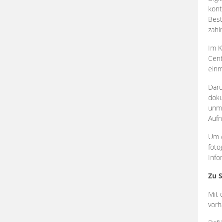
kont
Best
zahl
Im K
Cent
einm
Darü
doku
unmi
Aufn
Um e
foto
Info
Zu 
Mit 
vorh