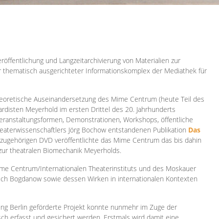
röffentlichung und Langzeitarchivierung von Materialien zur
er thematisch ausgerichteter Informationskomplex der Mediathek für
 theoretische Auseinandersetzung des Mime Centrum (heute Teil des
ardisten Meyerhold im ersten Drittel des 20. Jahrhunderts
 Veranstaltungsformen, Demonstrationen, Workshops, öffentliche
heaterwissenschaftlers Jörg Bochow entstandenen Publikation
Das
azugehörigen DVD veröffentlichte das Mime Centrum das bis dahin
 zur theatralen Biomechanik Meyerholds.
ime Centrum/Internationalen Theaterinstituts und des Moskauer
sch Bogdanow sowie dessen Wirken in internationalen Kontexten
ung Berlin geförderte Projekt konnte nunmehr im Zuge der
isch erfasst und gesichert werden. Erstmals wird damit eine