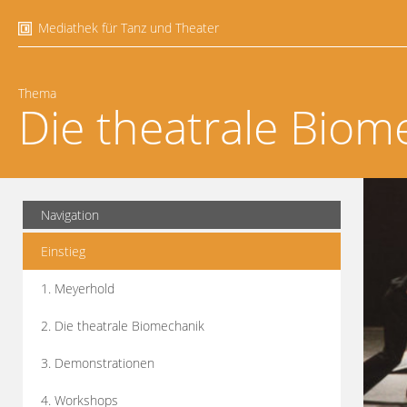
Mediathek für Tanz und Theater
Thema
Die theatrale Biom
Navigation
Einstieg
1. Meyerhold
2. Die theatrale Biomechanik
3. Demonstrationen
4. Workshops