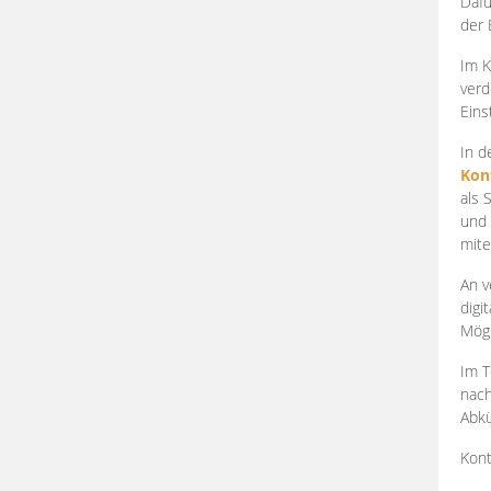
Dafü
der 
Im K
verd
Eins
In d
Kon
als 
und 
mite
An v
digi
Mögl
Im T
nach
Abkü
Kont