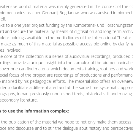
extensive pool of material was mainly generated in the context of the 
biomechanics teacher Gennadij Bogdanow, who was advised in biomechan
elf.
ks to a one year project funding by the Kompetenz- und Forschungszentru
rd and secure the material by means of digitisation and long-term archivi
lete holdings available in the media library of the International Theatre
o make as much of this material as possible accessible online by clarify
ies involved.
he core of the collection is a series of audiovisual recordings, produ
rdings provide a unique insight into the complex of the biomechanical 
over one can find material which documents training routines and works
ecial focus of the project are recordings of productions and performan
 inspired by his pedagogical efforts. The material also offers an overvie
rder to facilitate a differentiated and at the same time systematic appro
ographs, in part previously unpublished texts, historical still and movin
secondary literature.
 to use the information complex:
 the publication of the material we hope to not only make them access
tice and discourse and to stir the dialogue abut history and perspective