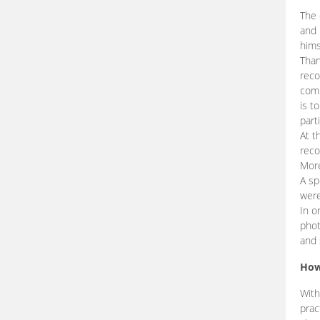
The 
and 
hims
Than
reco
comp
is t
part
At t
reco
More
A sp
were
In o
phot
and 
How
With
prac