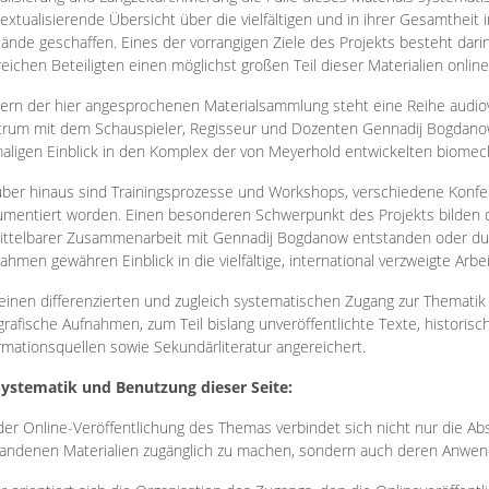
extualisierende Übersicht über die vielfältigen und in ihrer Gesamtheit
ände geschaffen. Eines der vorrangigen Ziele des Projekts besteht darin
reichen Beteiligten einen möglichst großen Teil dieser Materialien onlin
ern der hier angesprochenen Materialsammlung steht eine Reihe audi
rum mit dem Schauspieler, Regisseur und Dozenten Gennadij Bogdanow
aligen Einblick in den Komplex der von Meyerhold entwickelten biome
ber hinaus sind Trainingsprozesse und Workshops, verschiedene Konfer
mentiert worden. Einen besonderen Schwerpunkt des Projekts bilden di
ttelbarer Zusammenarbeit mit Gennadij Bogdanow entstanden oder durc
ahmen gewähren Einblick in die vielfältige, international verzweigte Arbe
inen differenzierten und zugleich systematischen Zugang zur Thematik 
grafische Aufnahmen, zum Teil bislang unveröffentlichte Texte, histori
rmationsquellen sowie Sekundärliteratur angereichert.
Systematik und Benutzung dieser Seite:
der Online-Veröffentlichung des Themas verbindet sich nicht nur die Abs
andenen Materialien zugänglich zu machen, sondern auch deren Anwend