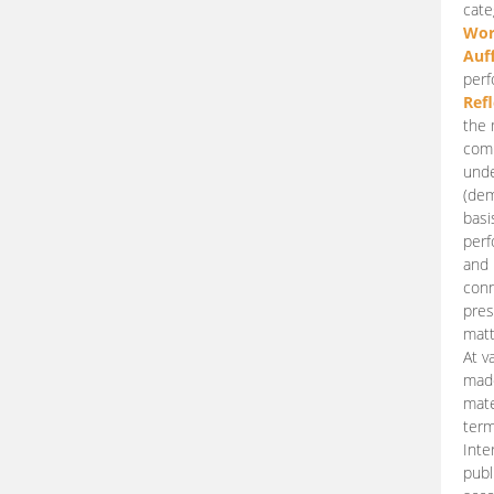
cate
Wor
Auf
perf
Ref
the 
comp
unde
(dem
basi
perf
and 
conn
pres
matt
At v
made
mate
term
Inte
publ