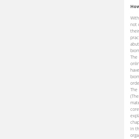
How
With
not 
thei
prac
abut
biom
The 
onli
have
biom
orde
The
(The
mate
core
expl
chap
In t
orga