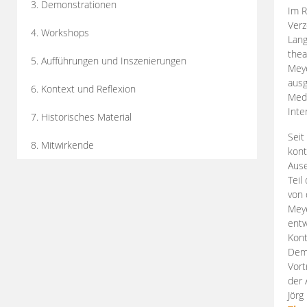
3. Demonstrationen
Im R
Verz
4. Workshops
Lang
thea
5. Aufführungen und Inszenierungen
Mey
ausg
6. Kontext und Reflexion
Medi
Inte
7. Historisches Material
Seit
8. Mitwirkende
kont
Aus
Teil
von 
Meye
entw
Kont
Demo
Vort
der 
Jörg