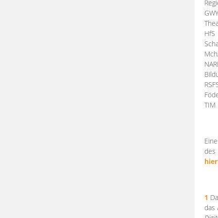
Regi
GW
Thea
HfS
Scha
Mch
NA
Bil
RSF
Föde
TI
Eine
des 
hier
1
Da
das
Digi