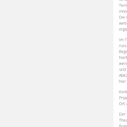
Term
Inte
Die 
weit
ergä
Im T
russ
Begr
hier
werd
und 
Abkü
hier
Kont
Proj
Ort
Der 
Thea
Bogd