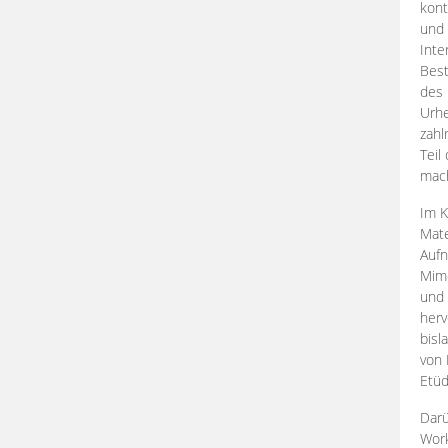
kont
und 
Inte
Best
des 
Urhe
zahl
Teil
mac
Im K
Mate
Aufn
Mime
und
herv
bisl
von 
Etüd
Darü
Work