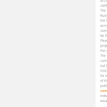
acco
clari
The 
Russ
the 
acro
used
be f
Plea
proj
the 
The 
comm
out 
Inst
for 
of t
publ
com
indi
woul