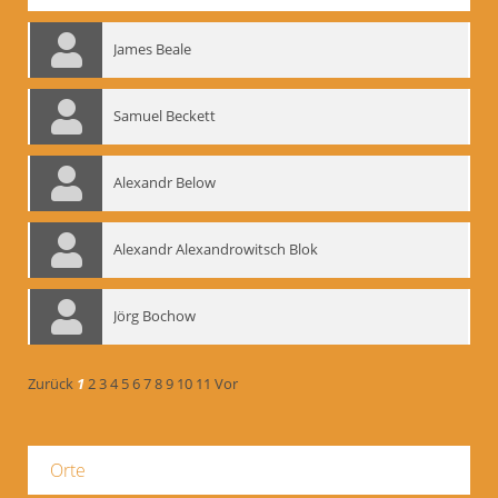
James Beale
Samuel Beckett
Alexandr Below
Alexandr Alexandrowitsch Blok
Jörg Bochow
Zurück
1
2
3
4
5
6
7
8
9
10
11
Vor
Orte