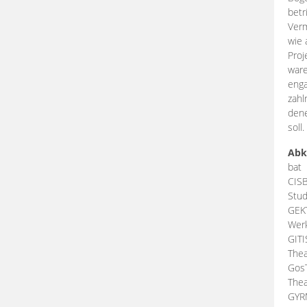
betr
Verm
wie 
Proj
ware
enga
zahl
dene
soll.
Abk
bat
CIS
Stud
GEK
Werk
GIT
Thea
Gos
Thea
GY