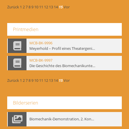
Zurück
1
2
7
8
9
10
11
12
13
14
15
Vor
Printmedien
MCB-BK-9996
Meyerhold – Profil eines Theatergenies. Vortrag. Arbeitsdemonstration - interne Signatur: BM-prt-203
MCB-BK-9997
Die Geschichte des Biomechanikunterrichts im Theater der Satire - interne Signatur: BM-prt-204
Zurück
1
2
7
8
9
10
11
12
13
14
15
Vor
Bilderserien
Biomechanik-Demonstration, 2. Kongress der EMF, Mai 1995