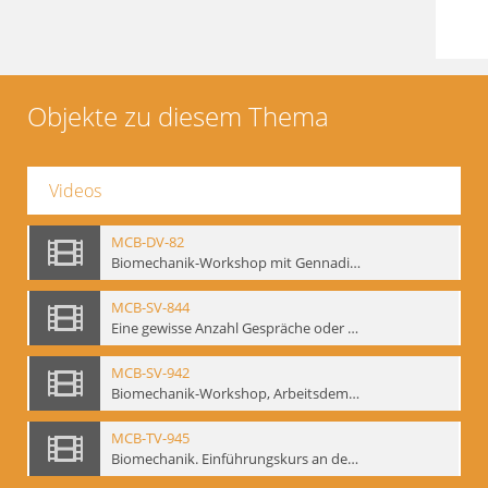
Objekte zu diesem Thema
Videos
MCB-DV-82
Biomechanik-Workshop mit Gennadij Bogdanow, Berlin, 1997
MCB-SV-844
Eine gewisse Anzahl Gespräche oder das völlig unbearbeitete Stundenbuch, Berlin 1995.
MCB-SV-942
Biomechanik-Workshop, Arbeitsdemonstration in der Staatsoper unter den Linden 2002
MCB-TV-945
Biomechanik. Einführungskurs an der HfS "Ernst Busch" 1995 (Vorarbeiten zu den Inszenierungen von T. Ostermeier u. Chr. v. Treskow). Teil 2