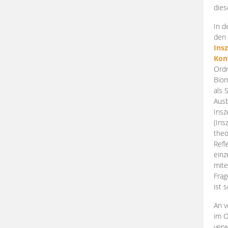
dies
In d
den 
Ins
Kon
Ordn
Biom
als 
Ausb
Insz
(Ins
theo
Refl
einz
mite
Frag
ist 
An v
im O
verw