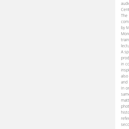
audi
Cent
The 
comp
by M
More
trai
lect
A sp
prod
in c
insp
also
and 
In o
same
matt
phot
hist
refe
seco