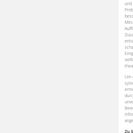
und 
Prob
beso
Mits
Auff
Zus
ents
scha
Eini
viel
thea
Um e
syst
ermö
durc
unve
Bewe
Info
ange
Zu 