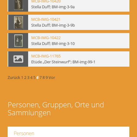
MCB-IMG-10420
Stella Duff; BM-img-3-9a
MCB-IMG-10421
Stella Duff; BM-img-3-9b
MCB-IMG-10422
Stella Duff; BM-img-3-10
MCB-IMG-11765
Etüde „Der Steinwurf“; BM-img-99-1
Zurück
1
2
3
4
5
6
7
8
9
Vor
Personen, Gruppen, Orte und
Sammlungen
Personen