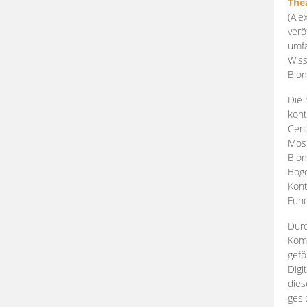
The
(Ale
verö
umfa
Wiss
Biom
Die 
kont
Cent
Mosk
Biom
Bogd
Kont
Fund
Durc
Komp
gefö
Digi
dies
gesi