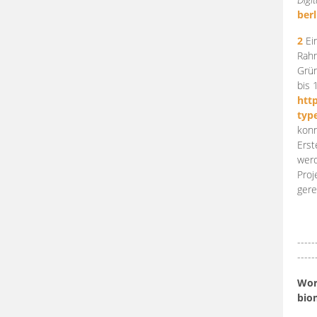
berl
2
Ein
Rahm
Grün
bis 
htt
typ
konn
Erst
werd
Proj
gere
-----
-----
Work
bio