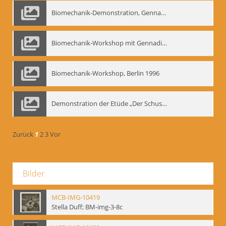
Biomechanik-Demonstration, Gennadij Bogdanow im Berliner Ensemble, 04.10.1991
Biomechanik-Workshop mit Gennadij Nikolajewitsch Bogdanow im Mime Centrum Berlin, 1991
Biomechanik-Workshop, Berlin 1996
Demonstration der Etüde „Der Schuss mit dem Bogen“ durch Gennadij Nikolajewitsch Bogdanow, Berlin 1991
Zurück
1
2
3
Vor
Bilder
MCB-IMG-10419
Stella Duff; BM-img-3-8c