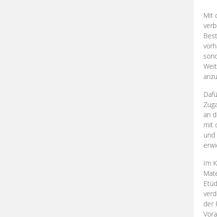
Mit 
verb
Best
vorh
son
Weit
anzu
Dafü
Zuga
an d
mit 
und 
erwi
Im K
Mate
Etü
verd
der 
Vora