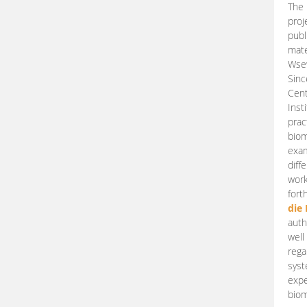
The 
proj
publ
mate
Wsew
Sinc
Cent
Inst
prac
biom
exam
diff
work
fort
die
auth
well
rega
syst
expe
biom