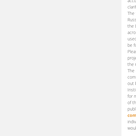
acco
clari
The 
Russ
the 
acro
used
be f
Plea
proj
the 
The 
comm
out 
Inst
for 
of t
publ
com
indi
woul