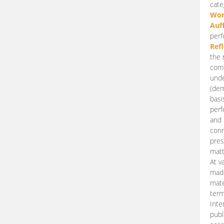
cate
Wor
Auf
perf
Ref
the 
comp
unde
(dem
basi
perf
and 
conn
pres
matt
At v
made
mate
term
Inte
publ