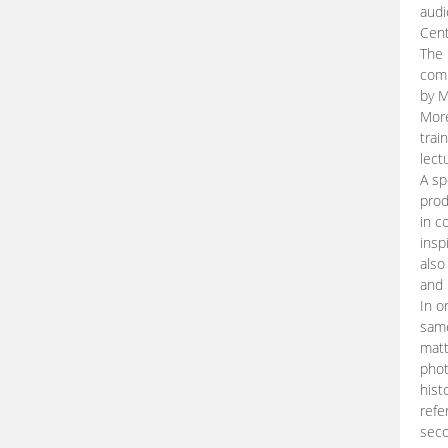
audi
Cent
The 
comp
by M
More
trai
lect
A sp
prod
in c
insp
also
and 
In o
same
matt
phot
hist
refe
seco