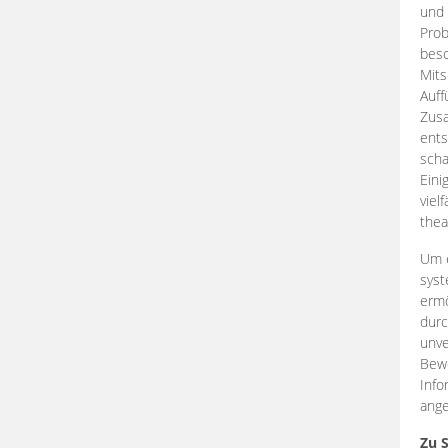
und 
Prob
beso
Mits
Auff
Zus
ents
scha
Eini
viel
thea
Um e
syst
ermö
durc
unve
Bewe
Info
ange
Zu 