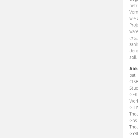
betr
Verm
wie 
Proj
ware
enga
zahl
dene
soll.
Abk
bat
CIS
Stud
GEK
Werk
GIT
Thea
Gos
Thea
GY