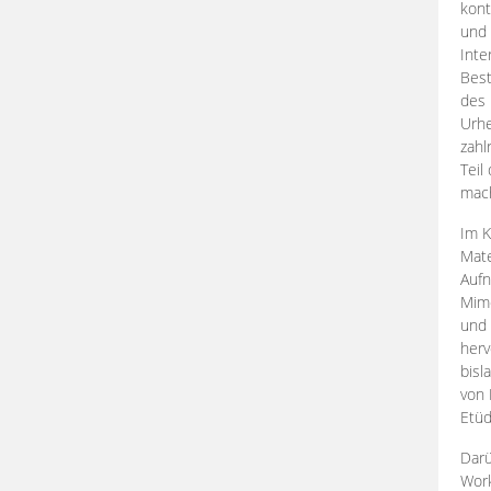
kont
und 
Inte
Best
des 
Urhe
zahl
Teil
mac
Im K
Mate
Aufn
Mime
und
herv
bisl
von 
Etüd
Darü
Work