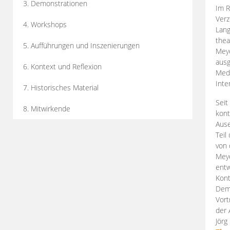
3. Demonstrationen
Im R
Verz
4. Workshops
Lang
thea
5. Aufführungen und Inszenierungen
Mey
ausg
6. Kontext und Reflexion
Medi
Inte
7. Historisches Material
Seit
8. Mitwirkende
kont
Aus
Teil
von 
Meye
entw
Kont
Demo
Vort
der 
Jörg