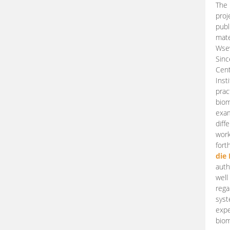
The 
proj
publ
mate
Wsew
Sinc
Cent
Inst
prac
biom
exam
diff
work
fort
die
auth
well
rega
syst
expe
biom