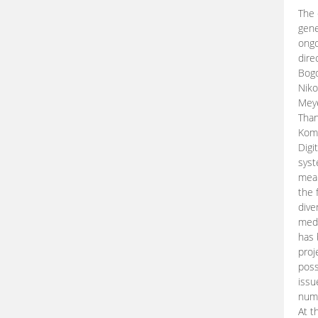
The 
gene
ongo
dire
Bogd
Niko
Meye
Than
Kom
Digi
syst
mean
the 
dive
medi
has 
proj
poss
issu
nume
At t