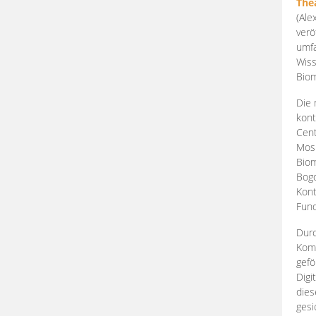
The
(Ale
verö
umfa
Wiss
Biom
Die 
kont
Cent
Mosk
Biom
Bogd
Kont
Fund
Durc
Komp
gefö
Digi
dies
gesi