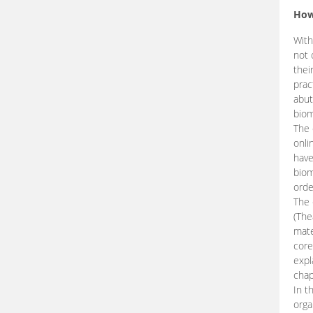
How
With
not 
thei
prac
abut
biom
The 
onli
have
biom
orde
The
(The
mate
core
expl
chap
In t
orga