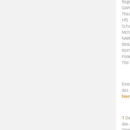
Regi
GW
Thea
HfS
Scha
Mch
NA
Bil
RSF
Föde
TI
Eine
des 
hier
1
Da
das
Digi