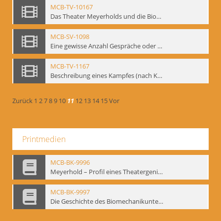
MCB-TV-10167
Das Theater Meyerholds und die Biomechanik. Ein Film des Mime Centrums in Zusammenarbeit mit Gennadij Bogdanow. - Interne Signatur: BM-vid-104
MCB-SV-1098
Eine gewisse Anzahl Gespräche oder das völlig umgearbeitete Stundenbuch, Berlin 1995.
MCB-TV-1167
Beschreibung eines Kampfes (nach Kafka)
Zurück
1
2
7
8
9
10
11
12
13
14
15
Vor
Printmedien
MCB-BK-9996
Meyerhold – Profil eines Theatergenies. Vortrag. Arbeitsdemonstration - interne Signatur: BM-prt-203
MCB-BK-9997
Die Geschichte des Biomechanikunterrichts im Theater der Satire - interne Signatur: BM-prt-204