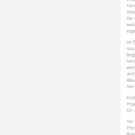
Term
Inte
Die 
weit
ergä
Im T
russ
Begr
hier
werd
und 
Abkü
hier
Kont
Proj
Ort
Der 
Thea
Bogd