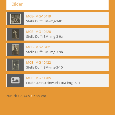
Bilder
MCB-IMG-10419
Stella Duff; BM-img-3-8c
MCB-IMG-10420
Stella Duff; BM-img-3-9a
MCB-IMG-10421
Stella Duff; BM-img-3-9b
MCB-IMG-10422
Stella Duff; BM-img-3-10
MCB-IMG-11765
Etüde „Der Steinwurf“; BM-img-99-1
Zurück
1
2
3
4
5
6
7
8
9
Vor