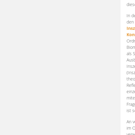
dies
In d
den 
Ins
Kon
Ordn
Biom
als 
Ausb
Insz
(Ins
theo
Refl
einz
mite
Frag
ist 
An v
im O
verw