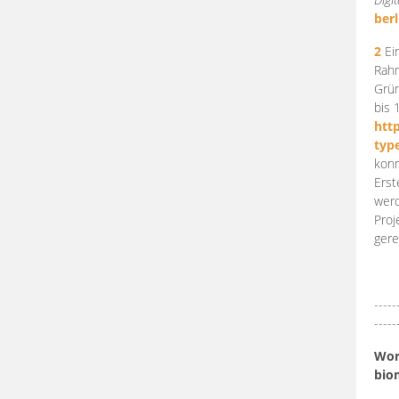
berl
2
Ein
Rahm
Grün
bis 
htt
typ
konn
Erst
werd
Proj
gere
-----
-----
Work
bio