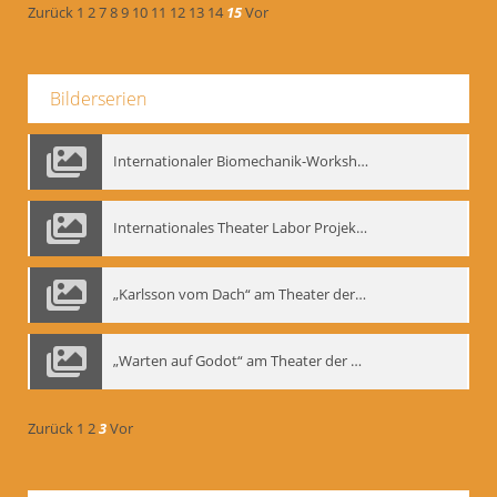
Zurück
1
2
7
8
9
10
11
12
13
14
15
Vor
Bilderserien
Internationaler Biomechanik-Workshop, Moskau 1993
Internationales Theater Labor Projekt: Play Don Juan
„Karlsson vom Dach“ am Theater der Satire, Moskau 1985
„Warten auf Godot“ am Theater der Saire, Moskau 1980er
Zurück
1
2
3
Vor