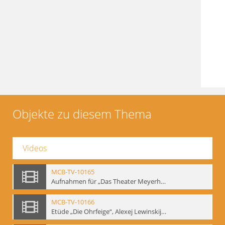
Objekte zu diesem Thema
Videos
MCB-TV-10165
Aufnahmen für „Das Theater Meyerholds und die Biomechanik“ (14). Interview von Jörg Bochow mit Gennadij Bogdanow - Interne Signatur: BM-vid-192
MCB-TV-10166
Etüde „Die Ohrfeige“, Alexej Lewinskij und Gennadij Bogdanow - Interne Signatur: BM-vid-197