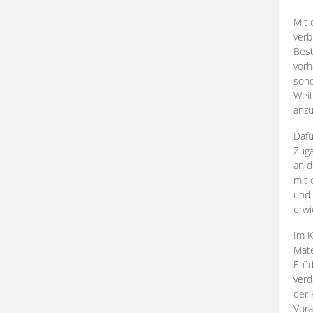
Mit 
verb
Best
vorh
son
Weit
anzu
Dafü
Zuga
an d
mit 
und 
erwi
Im K
Mate
Etü
verd
der 
Vora