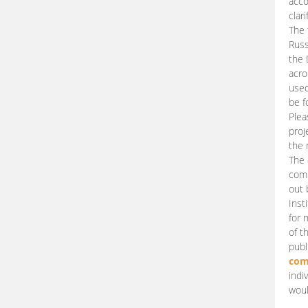
acco
clari
The 
Russ
the 
acro
used
be f
Plea
proj
the 
The 
comm
out 
Inst
for 
of t
publ
com
indi
woul