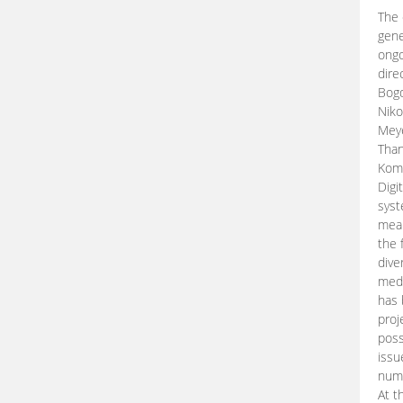
The 
gene
ongo
dire
Bogd
Niko
Meye
Than
Kom
Digi
syst
mean
the 
dive
medi
has 
proj
poss
issu
nume
At t