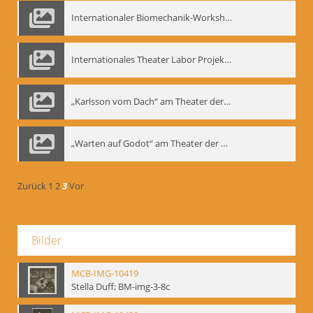
Internationaler Biomechanik-Workshop, Moskau 1993
Internationales Theater Labor Projekt: Play Don Juan
„Karlsson vom Dach“ am Theater der Satire, Moskau 1985
„Warten auf Godot“ am Theater der Saire, Moskau 1980er
Zurück
1
2
3
Vor
Bilder
MCB-IMG-10419
Stella Duff; BM-img-3-8c