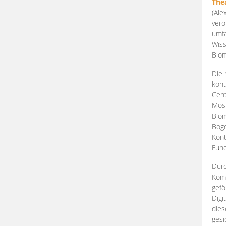
The
(Ale
verö
umfa
Wiss
Biom
Die 
kont
Cent
Mosk
Biom
Bogd
Kont
Fund
Durc
Komp
gefö
Digi
dies
gesi