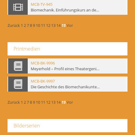
MCB-TV-945
Biomechanik. Einführungskurs an der HfS "Ernst Busch" 1995 (Vorarbeiten zu den Inszenierungen von T. Ostermeier u. Chr. v. Treskow). Teil 2
Zurück
1
2
7
8
9
10
11
12
13
14
15
Vor
Printmedien
MCB-BK-9996
Meyerhold – Profil eines Theatergenies. Vortrag. Arbeitsdemonstration - interne Signatur: BM-prt-203
MCB-BK-9997
Die Geschichte des Biomechanikunterrichts im Theater der Satire - interne Signatur: BM-prt-204
Zurück
1
2
7
8
9
10
11
12
13
14
15
Vor
Bilderserien