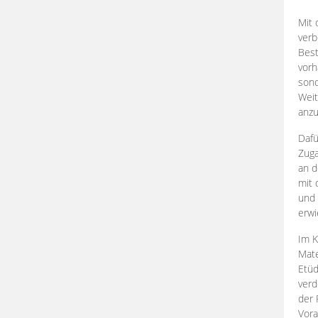
Mit 
verb
Best
vorh
son
Weit
anzu
Dafü
Zuga
an d
mit 
und 
erwi
Im K
Mate
Etü
verd
der 
Vora