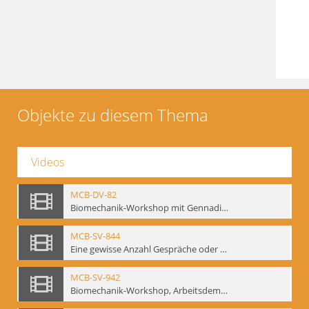
Objekte zu diesem Thema
Videos
MCB-DV-82
Biomechanik-Workshop mit Gennadij Bogdanow, Berlin, 1997
MCB-SV-844
Eine gewisse Anzahl Gespräche oder das völlig unbearbeitete Stundenbuch, Berlin 1995.
MCB-SV-942
Biomechanik-Workshop, Arbeitsdemonstration in der Staatsoper unter den Linden 2002