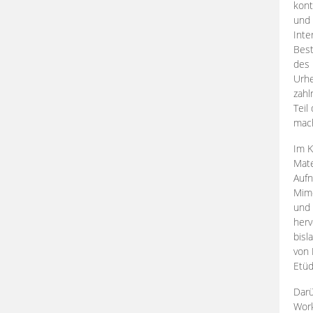
kont
und 
Inte
Best
des 
Urhe
zahl
Teil
mac
Im K
Mate
Aufn
Mime
und
herv
bisl
von 
Etüd
Darü
Work