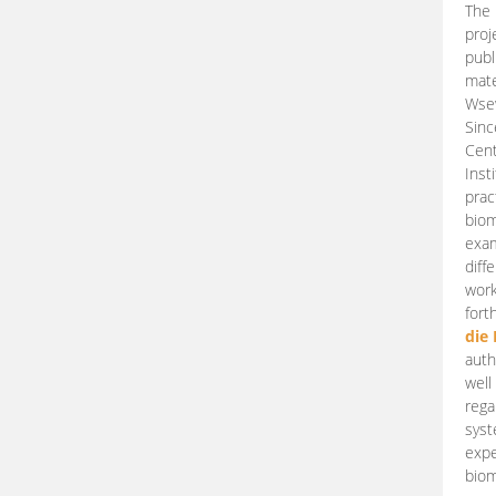
The 
proj
publ
mate
Wsew
Sinc
Cent
Inst
prac
biom
exam
diff
work
fort
die
auth
well
rega
syst
expe
biom