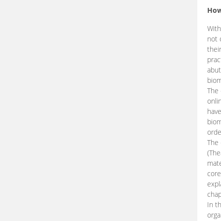
How
With
not 
thei
prac
abut
biom
The 
onli
have
biom
orde
The
(The
mate
core
expl
chap
In t
orga