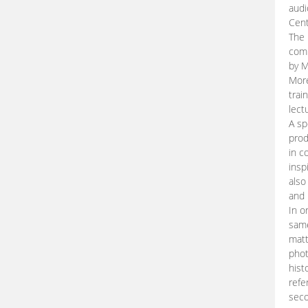
audi
Cent
The 
comp
by M
More
trai
lect
A sp
prod
in c
insp
also
and 
In o
same
matt
phot
hist
refe
seco