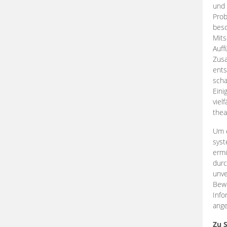
und 
Prob
beso
Mits
Auff
Zus
ents
scha
Eini
viel
thea
Um e
syst
ermö
durc
unve
Bewe
Info
ange
Zu 