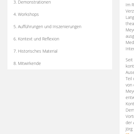
3. Demonstrationen
Im R
Verz
4. Workshops
Lang
thea
5. Aufführungen und Inszenierungen
Mey
ausg
6. Kontext und Reflexion
Medi
Inte
7. Historisches Material
Seit
8. Mitwirkende
kont
Aus
Teil
von 
Meye
entw
Kont
Demo
Vort
der 
Jörg