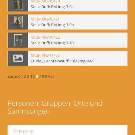
MCB-IMG-10420
Stella Duff; BM-img-3-9a
MCB-IMG-10421
Stella Duff; BM-img-3-9b
MCB-IMG-10422
Stella Duff; BM-img-3-10
MCB-IMG-11765
Etüde „Der Steinwurf“; BM-img-99-1
Zurück
1
2
3
4
5
6
7
8
9
Vor
Personen, Gruppen, Orte und
Sammlungen
Personen