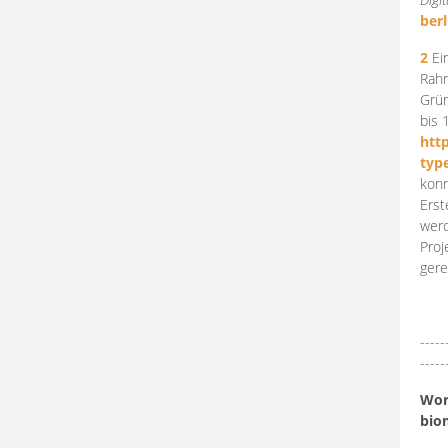
berl
2
Ein
Rahm
Grün
bis 
htt
typ
konn
Erst
werd
Proj
gere
-----
-----
Work
bio