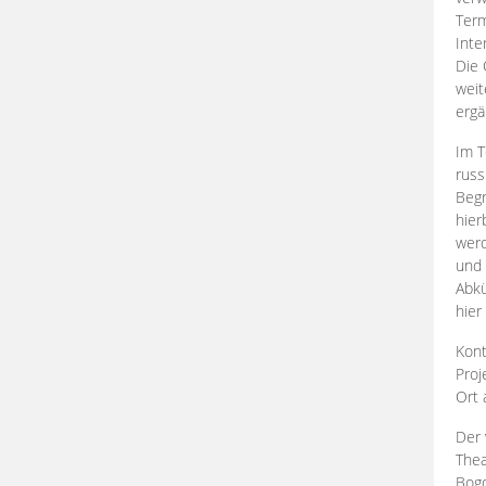
Term
Inte
Die 
weit
ergä
Im T
russ
Begr
hier
werd
und 
Abkü
hier
Kont
Proj
Ort
Der 
Thea
Bogd