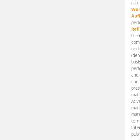
cate
Wor
Auf
perf
Ref
the 
comp
unde
(dem
basi
perf
and 
conn
pres
matt
At v
made
mate
term
Inte
publ