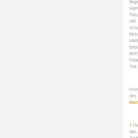
Regi
GW
Thea
HfS
Scha
Mch
NA
Bil
RSF
Föde
TI
Eine
des 
hier
1
Da
das
Digi