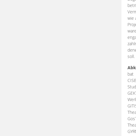
betr
Verm
wie 
Proj
ware
enga
zahl
dene
soll.
Abk
bat
CIS
Stud
GEK
Werk
GIT
Thea
Gos
Thea
GY