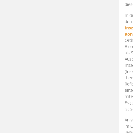
dies
In d
den 
Ins
Kon
Ordn
Biom
als 
Ausb
Insz
(Ins
theo
Refl
einz
mite
Frag
ist 
An v
im O
verw