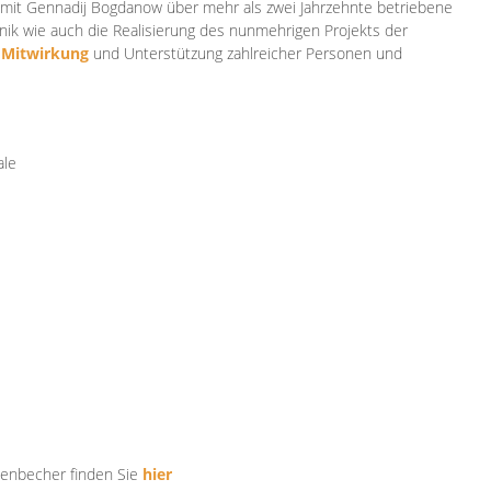
mit Gennadij Bogdanow über mehr als zwei Jahrzehnte betriebene
ik wie auch die Realisierung des nunmehrigen Projekts der
e
Mitwirkung
und Unterstützung zahlr
eicher Personen und
ale
tenbecher finden Sie
hier