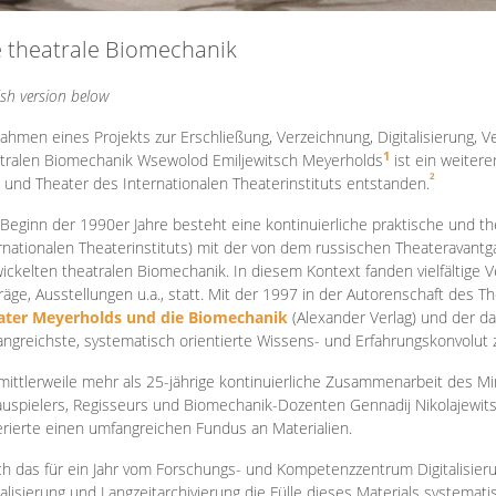
e theatrale Biomechanik
ish version below
ahmen eines Projekts zur Erschließung, Verzeichnung, Digitalisierung, Ve
1
tralen Biomechanik Wsewolod Emiljewitsch Meyerholds
ist ein weiter
2
 und Theater des Internationalen Theaterinstituts entstanden.
 Beginn der 1990er Jahre besteht eine kontinuierliche praktische und
rnationalen Theaterinstituts) mit der von dem russischen Theateravantg
ickelten theatralen Biomechanik. In diesem Kontext fanden vielfältige
räge, Ausstellungen u.a., statt. Mit d
er 1997 in der Autorenschaft des T
ater Meyerholds und die Biomechanik
(Alexander Verlag) und der d
ngreichste, systematisch orientierte Wissens- und Erfahrungskonvolut
mittlerweile mehr als 25-jährige kontinuierliche Zusammenarb
eit des M
uspielers, Regisseurs und Biomechanik-Dozenten Gennadij Nikolajewit
rierte einen umfangreichen Fundus an Materialien.
h das für ein Jahr vom Forschungs- und Kompetenzzentrum Digitalisier
talisierung und Langzeitarchivierung die Fülle dieses Materials systemat