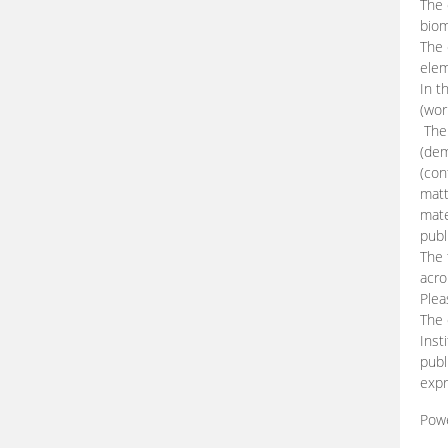
The 
biom
The
elem
In t
(wor
The 
(dem
(con
matt
mate
publ
The 
acro
Plea
The 
Inst
publ
expr
Pow