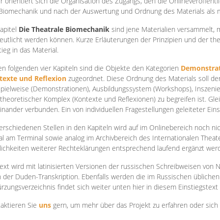
r orientiert sich die Organisation des Zugangs, den die Onlineveröffentl
Biomechanik und nach der Auswertung und Ordnung des Materials als
apite
l
Die Theatrale Biomechanik
sind jene Materialien versammelt,
eutlicht werden können. Kurze Erläuterungen der Prinzipien und der t
tieg in das Material.
en folgenden vier Kapiteln sind die Objekte den Kategorien
Demonstrat
texte und Reflexion
zugeordnet. Diese Ordnung des Materials soll d
Spielweise (Demonstrationen), Ausbildungssystem (Workshops), Inszen
theoretischer Komplex (Kontexte und Reflexionen) zu begreifen ist. Gle
inander verbunden. Ein von individuellen Fragestellungen geleiteter Einst
erschiedenen Stellen in den Kapiteln wird auf im Onlinebereich noch nic
tal am Terminal sowie analog im Archivbereich des Internationalen Theate
ichkeiten weiterer Rechteklärungen entsprechend laufend ergänzt wer
ext wird mit latinisierten Versionen der russischen Schreibweisen von N
 der Duden-Transkription. Ebenfalls werden die im Russischen üblichen
rzungsverzeichnis findet sich weiter unten hier in diesem Einstiegstext
aktieren Sie
uns
gern, um mehr über das Projekt zu erfahren oder sich