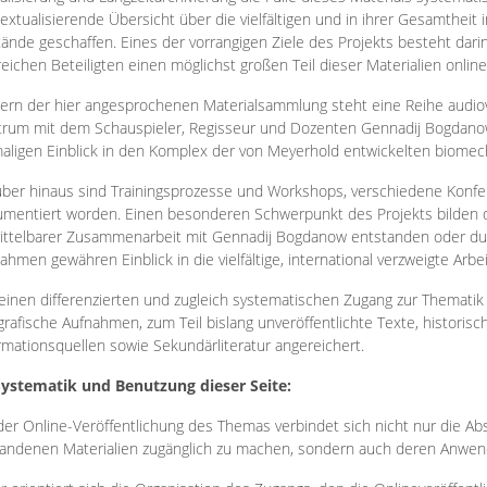
extualisierende Übersicht über die vielfältigen und in ihrer Gesamtheit
ände geschaffen. Eines der vorrangigen Ziele des Projekts besteht darin
reichen Beteiligten einen möglichst großen Teil dieser Materialien onlin
ern der hier angesprochenen Materialsammlung steht eine Reihe audi
rum mit dem Schauspieler, Regisseur und Dozenten Gennadij Bogdanow
aligen Einblick in den Komplex der von Meyerhold entwickelten biome
ber hinaus sind Trainingsprozesse und Workshops, verschiedene Konfer
mentiert worden. Einen besonderen Schwerpunkt des Projekts bilden di
ttelbarer Zusammenarbeit mit Gennadij Bogdanow entstanden oder durc
ahmen gewähren Einblick in die vielfältige, international verzweigte Arbe
inen differenzierten und zugleich systematischen Zugang zur Thematik 
grafische Aufnahmen, zum Teil bislang unveröffentlichte Texte, histori
rmationsquellen sowie Sekundärliteratur angereichert.
Systematik und Benutzung dieser Seite:
der Online-Veröffentlichung des Themas verbindet sich nicht nur die Abs
andenen Materialien zugänglich zu machen, sondern auch deren Anwend