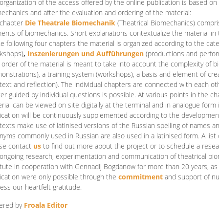
organization of the access offered by the online publication is based on
echanics and after the evaluation and ordering of the material:
 chapter
Die Theatrale Biomechanik
(Theatrical Biomechanics)
compris
ents of biomechanics. Short explanations contextualize the material in 
he following four chapters the material is organized according to the cat
kshops)
,
Inszenierungen und Aufführungen
(productions and perfo
order of the material is meant to take into account the complexity of b
onstrations), a training system (workshops), a basis and element of cr
text and reflection). The individual chapters are connected with each ot
er guided by individual questions is possible. At various points in the ch
rial can be viewed on site digitally at the terminal and in analogue form i
ication will be continuously supplemented according to the development of
texts make use of latinised versions of the Russian spelling of names 
nyms commonly used in Russian are also used in a latinised form. A list 
se contact
us
to find out more about the project or to schedule a resea
ongoing research, experimentation and communication of theatrical bi
itute in cooperation with Gennadij Bogdanow for more than 20 years, as we
ication were only possible through the
commitment
and support of nu
ess our heartfelt gratitude.
ered by
Froala Editor