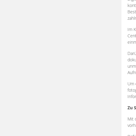
kont
Best
zahl
Im K
Cent
einm
Darü
doku
unmi
Aufn
Um e
foto
Info
Zu 
Mit 
vorh