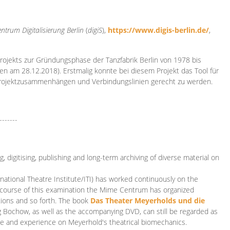
ntrum Digitalisierung
Berlin
(
digiS
),
https://www.digis-berlin.de/
,
rojekts zur Gründungsphase der Tanzfabrik Berlin von 1978 bis
en am 28.12.2018). Erstmalig konnte bei diesem Projekt das Tool für
Projektzusammenhängen und Verbindungslinien gerecht zu werden.
-------
 digitising, publishing and long-term archiving of diverse material on
ational Theatre Institute/ITI) has worked continuously on the
he course of this examination the Mime Centrum has organized
tions and so forth. The book
Das Theater Meyerholds und die
rg Bochow, as well as the accompanying DVD, can still be regarded as
e and experience on Meyerhold's theatrical biomechanics.