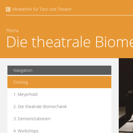
Mediathek für Tanz und Theater
Thema
Die theatrale Biom
Navigation
Einstieg
1. Meyerhold
2. Die theatrale Biomechanik
3. Demonstrationen
4. Workshops