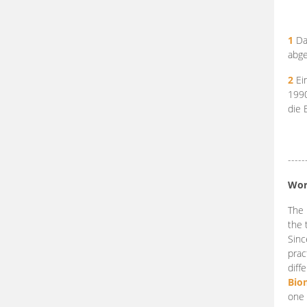
1
Da
abge
2
Ein
199
die 
-----
Wor
The 
the 
Sinc
prac
diff
Bio
one 