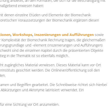
ichung anbietet, an den Formaten, die sich für die Beschäftigung mit
 maßgebend erwiesen haben:
 mit denen einzelne Etüden und Elemente der Biomechanik
heoretischen Voraussetzungen der Biomechanik ergänzen diesen
ionen
,
Workshops
,
Inszenierungen und Aufführungen
sowie
er Komplexität der Biomechanik Rechnung tragen, die gleichermaßen
ierungsgrundlage und -element (Inszenierungen und Aufführungen)
ichwohl sind die einzelnen Kapitel durch die präsentierten Objekte
ieg in die Thematik ist so ebenfalls möglich.
ht zugängliches Material verwiesen. Dieses Material kann vor Ort
rinstituts gesichtet werden. Die Onlineveröffentlichung soll den
den.
amen und Begriffen gearbeitet. Die Schreibweise richtet sich hierbei
 Abkürzungen und Akronyme latinisiert verwendet. Ein
 für eine Sichtung vor Ort anzumelden.