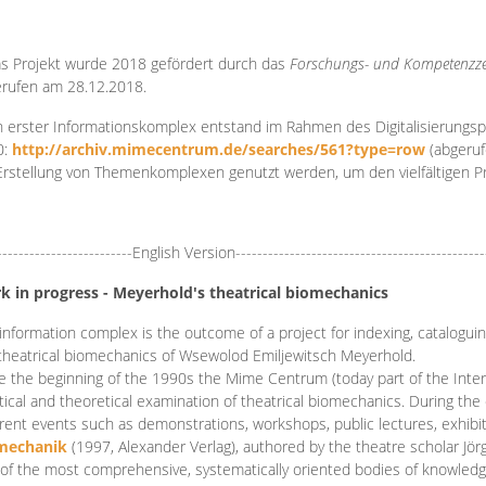
s Projekt wurde 2018 gefördert durch das
Forschungs- und Kompetenzze
rufen am 28.12.2018.
 erster Informationskomplex entstand im Rahmen des Digitalisierungsp
0:
http://archiv.mimecentrum.de/searches/561?type=row
(abgeruf
Erstellung von Themenkomplexen genutzt werden, um den vielfältigen 
-------------------------English Version----------------------------------------------
k in progress - Meyerhold's theatrical biomechanics
information complex is the outcome of a project for indexing, cataloguing,
theatrical biomechanics of Wsewolod Emiljewitsch Meyerhold.
e the beginning of the 1990s the Mime Centrum (today part of the Intern
tical and theoretical examination of theatrical biomechanics. During t
erent events such as demonstrations, workshops, public lectures, exhibi
mechanik
(1997, Alexander Verlag), authored by the theatre scholar Jö
of the most comprehensive, systematically oriented bodies of knowledg