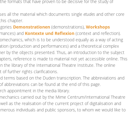
 the formats that have proven to be decisive for the study of
es all the material which documents single
etudes
and other core
this chapter.
egories
D
emonstrationen
(demonstrations),
Workshops
rmances)
and
Kontexte und Reflexion
(context and reflection).
iomechanics, which is to be understood equally as a way of acting
eation (production and performances) and a theoretical complex
her by the objects presented. Thus, an introduction to the subject
apters, reference is made to material not yet accessible online. This
n the library of the International Theatre Institute. The online
 further rights clarifications.
and terms based on the Duden transcription. The abbreviations and
of abbreviations can be found at the end of this page.
rch appointment in the media library.
omechanics carried out by the Mime Centrum/International Theatre
ll as the realisation of the current project of digitalisation and
merous individuals and public sponsors, to whom we would like to