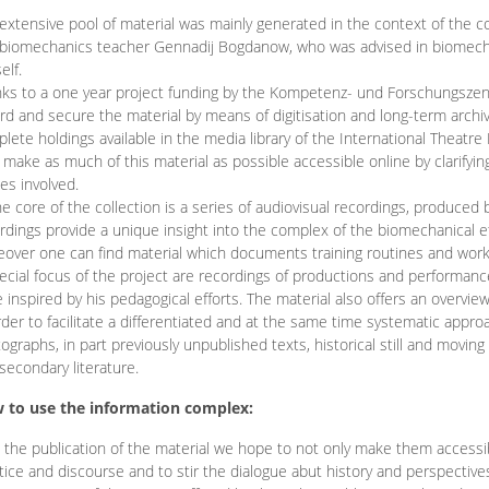
extensive pool of material was mainly generated in the context of the 
biomechanics teacher Gennadij Bogdanow, who was advised in biomechan
elf.
ks to a one year project funding by the Kompetenz- und Forschungszentru
rd and secure the material by means of digitisation and long-term archivi
lete holdings available in the media library of the International Theatre
o make as much of this material as possible accessible online by clarify
ies involved.
he core of the collection is a series of audiovisual recordings, produ
rdings provide a unique insight into the complex of the biomechanical 
over one can find material which documents training routines and works
ecial focus of the project are recordings of productions and performan
 inspired by his pedagogical efforts. The material also offers an overvie
rder to facilitate a differentiated and at the same time systematic appro
ographs, in part previously unpublished texts, historical still and movin
secondary literature.
 to use the information complex:
 the publication of the material we hope to not only make them access
tice and discourse and to stir the dialogue abut history and perspective