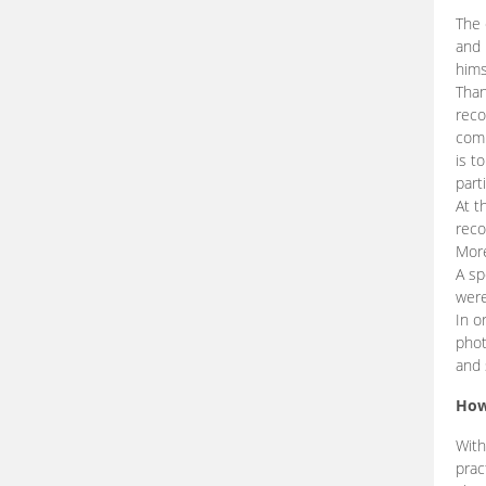
The 
and 
hims
Than
reco
comp
is t
part
At t
reco
More
A sp
were
In o
phot
and 
How
With
prac