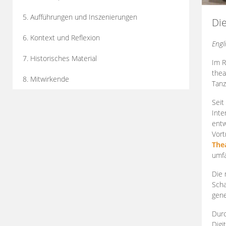
5. Aufführungen und Inszenierungen
Di
6. Kontext und Reflexion
Engl
7. Historisches Material
Im R
thea
8. Mitwirkende
Tanz
Seit
Inte
entw
Vort
The
umfa
Die 
Scha
gene
Durc
Digi