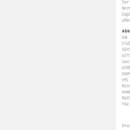
Der 
Rech
Digi
öffe
Abk
bat
CIS
GEK
GIT
Gos
GY
GW
HfS
Mch
NA
RSF
TI
Eine