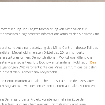
röffentlichung und Langzeitarchivierung von Materialien zur
er thematisch ausgerichteter Informationskomplex der Mediathek für
 theoretische Auseinandersetzung des Mime Centrum (heute Teil des
ardisten Meyerhold im ersten Drittel des 20. Jahrhunderts
 Veranstaltungsformen, Demonstrationen, Workshops, öffentliche
heaterwissenschaftlers Jörg Bochow entstandenen Publikation
Das
azugehörigen DVD veröffentlichte das Mime Centrum das bis dahin
 zur theatralen Biomechanik Meyerholds.
ime Centrum/Internationalen Theaterinstituts und des Moskauer
sch Bogdanow sowie dessen Wirken in internationalen Kontexten
ung Berlin geförderte Projekt konnte nunmehr im Zuge der
isch erfasst und gesichert werden. Erstmals wird damit eine