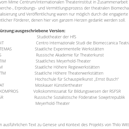
vom Mime Centrum/Internationalen Theaterinstitut in Zusammenarbeit 
erche-, Erprobungs- und Vermittlungsprozess der theatralen Biomechan
talisierung und Veröffentlichung waren nur möglich durch die engagiert
ntlicher Förderer, denen hier von ganzem Herzen gedankt werden soll.
ürzung:
ausgeschriebene Version:
Studiotheater der HfS
BIT
Centro Internazionale Studi die Biomeccanica Teatr
TEMAS
Staatliche Experimentelle Werkstätten
IS
Russische Akademie für Theaterkunst
TIM
Staatliches Meyerhold-Theater
RM
Staatliche Höhere Regiewerkstätten
YTM
Staatliche Höhere Theaterwerkstätten
Hochschule für Schauspielkunst „Ernst Busch“
AT
Moskauer Künstlertheater
RKOMPROS
Volkskommissariat für Bildungswesen der RSFSR
SR
Russische Sozialistische Föderative Sowjetrepublik
M Meyerhold-Theater
n ausführlichen Text zu Genese und Kontext des Projekts von Thilo Wit