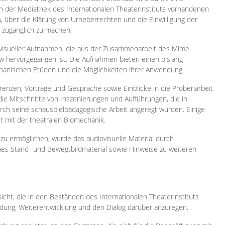
 in der Mediathek des Internationalen Theaterinstituts vorhandenen
, über die Klärung von Urheberrechten und die Einwilligung der
e zugänglich zu machen.
ovisueller Aufnahmen, die aus der Zusammenarbeit des Mime
 hervorgegangen ist. Die Aufnahmen bieten einen bislang
chanischen Etüden und die Möglichkeiten ihrer Anwendung.
enzen, Vorträge und Gespräche sowie Einblicke in die Probenarbeit
e Mitschnitte von Inszenierungen und Aufführungen, die in
h seine schauspielpädagogische Arbeit angeregt wurden. Einige
it mit der theatralen Biomechanik.
zu ermöglichen, wurde das audiovisuelle Material durch
sches Stand- und Bewegtbildmaterial sowie Hinweise zu weiteren
icht, die in den Beständen des Internationalen Theaterinstituts
ung, Weiterentwicklung und den Dialog darüber anzuregen.