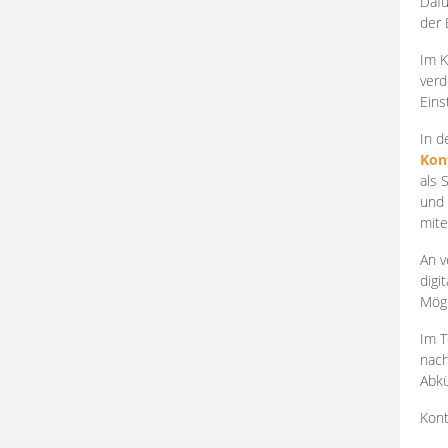
Dafü
der 
Im K
verd
Eins
In d
Kon
als 
und 
mite
An v
digi
Mögl
Im T
nach
Abkü
Kont