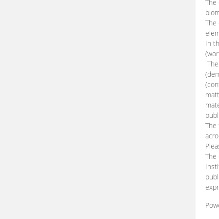
The 
biom
The
elem
In t
(wor
The 
(dem
(con
matt
mate
publ
The 
acro
Plea
The 
Inst
publ
expr
Pow