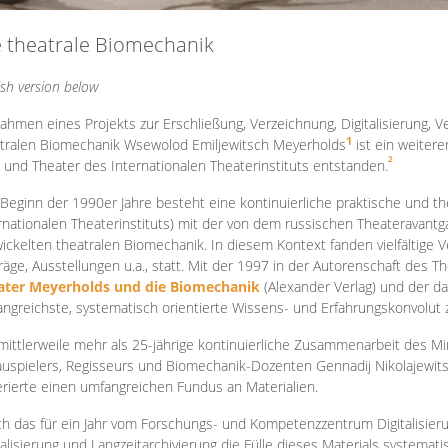
e theatrale Biomechanik
ish version below
ahmen eines Projekts zur Erschließung, Verzeichnung, Digitalisierung, Ve
1
tralen Biomechanik Wsewolod Emiljewitsch Meyerholds
ist ein weiter
2
 und Theater des Internationalen Theaterinstituts entstanden.
 Beginn der 1990er Jahre besteht eine kontinuierliche praktische und
rnationalen Theaterinstituts) mit der von dem russischen Theateravantg
ickelten theatralen Biomechanik. In diesem Kontext fanden vielfältige
räge, Ausstellungen u.a., statt. Mit d
er 1997 in der Autorenschaft des T
ater Meyerholds und die Biomechanik
(Alexander Verlag) und der d
ngreichste, systematisch orientierte Wissens- und Erfahrungskonvolut
mittlerweile mehr als 25-jährige kontinuierliche Zusammenarb
eit des M
uspielers, Regisseurs und Biomechanik-Dozenten Gennadij Nikolajewit
rierte einen umfangreichen Fundus an Materialien.
h das für ein Jahr vom Forschungs- und Kompetenzzentrum Digitalisier
talisierung und Langzeitarchivierung die Fülle dieses Materials systemat