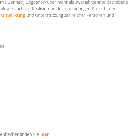
mit Gennadij Bogdanow über mehr als zwei Jahrzehnte betriebene
ik wie auch die Realisierung des nunmehrigen Projekts der
e
Mitwirkung
und Unterstützung zahlr
eicher Personen und
ale
tenbecher finden Sie
hier