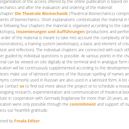
organization of the access offered by the online publication is based on
echanics and after the evaluation and ordering of the material:
 chapter
Die Theatrale Biomechanik
(Theatrical Biomechanics)
compris
ents of biomechanics. Short explanations contextualize the material in 
he following four chapters the material is organized according to the cat
kshops)
,
Inszenierungen und Aufführungen
(productions and perfo
order of the material is meant to take into account the complexity of b
onstrations), a training system (workshops), a basis and element of cr
text and reflection). The individual chapters are connected with each ot
er guided by individual questions is possible. At various points in the ch
rial can be viewed on site digitally at the terminal and in analogue form i
ication will be continuously supplemented according to the development of
texts make use of latinised versions of the Russian spelling of names 
nyms commonly used in Russian are also used in a latinised form. A list 
se contact
us
to find out more about the project or to schedule a resea
ongoing research, experimentation and communication of theatrical bi
itute in cooperation with Gennadij Bogdanow for more than 20 years, as we
ication were only possible through the
commitment
and support of nu
ess our heartfelt gratitude.
ered by
Froala Editor