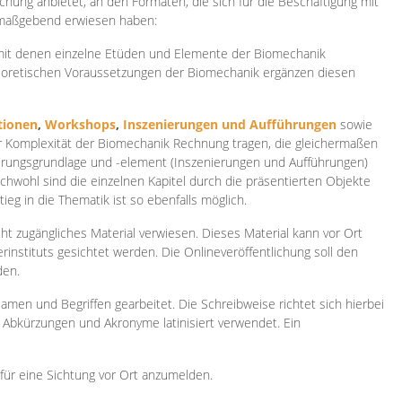
ichung anbietet, an den Formaten, die sich für die Beschäftigung mit
 maßgebend erwiesen haben:
 mit denen einzelne Etüden und Elemente der Biomechanik
heoretischen Voraussetzungen der Biomechanik ergänzen diesen
ionen
,
Workshops
,
Inszenierungen und Aufführungen
sowie
er Komplexität der Biomechanik Rechnung tragen, die gleichermaßen
ierungsgrundlage und -element (Inszenierungen und Aufführungen)
ichwohl sind die einzelnen Kapitel durch die präsentierten Objekte
ieg in die Thematik ist so ebenfalls möglich.
ht zugängliches Material verwiesen. Dieses Material kann vor Ort
rinstituts gesichtet werden. Die Onlineveröffentlichung soll den
den.
amen und Begriffen gearbeitet. Die Schreibweise richtet sich hierbei
 Abkürzungen und Akronyme latinisiert verwendet. Ein
 für eine Sichtung vor Ort anzumelden.