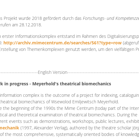
s Projekt wurde 2018 gefördert durch das
Forschungs- und Kompetenzze
rufen am 28.12.2018.
 erster Informationskomplex entstand im Rahmen des Digitalisierungsp
0:
http://archiv.mimecentrum.de/searches/561?type=row
(abgeruf
Erstellung von Themenkomplexen genutzt werden, um den vielfältigen 
-------------------------English Version----------------------------------------------
k in progress - Meyerhold's theatrical biomechanics
information complex is the outcome of a project for indexing, cataloguing,
theatrical biomechanics of Wsewolod Emiljewitsch Meyerhold.
e the beginning of the 1990s the Mime Centrum (today part of the Intern
tical and theoretical examination of theatrical biomechanics. During t
erent events such as demonstrations, workshops, public lectures, exhibi
mechanik
(1997, Alexander Verlag), authored by the theatre scholar Jö
of the most comprehensive, systematically oriented bodies of knowledg