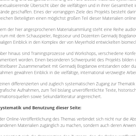
extualisierende Übersicht über die vielfältigen und in ihrer Gesamtheit
ände geschaffen. Eines der vorrangigen Ziele des Projekts besteht darin
reichen Beteiligten einen möglichst großen Teil dieser Materialien onlin
ern der hier angesprochenen Materialsammlung steht eine Reihe audi
rum mit dem Schauspieler, Regisseur und Dozenten Gennadij Bogdanow
aligen Einblick in den Komplex der von Meyerhold entwickelten biome
ber hinaus sind Trainingsprozesse und Workshops, verschiedene Konfer
mentiert worden. Einen besonderen Schwerpunkt des Projekts bilden di
ttelbarer Zusammenarbeit mit Gennadij Bogdanow entstanden oder durc
ahmen gewähren Einblick in die vielfältige, international verzweigte Arbe
inen differenzierten und zugleich systematischen Zugang zur Thematik 
grafische Aufnahmen, zum Teil bislang unveröffentlichte Texte, histori
rmationsquellen sowie Sekundärliteratur angereichert.
Systematik und Benutzung dieser Seite:
der Online-Veröffentlichung des Themas verbindet sich nicht nur die Abs
andenen Materialien zugänglich zu machen, sondern auch deren Anwend