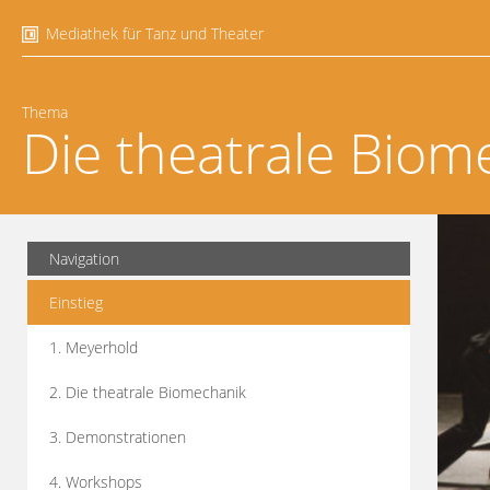
Mediathek für Tanz und Theater
Thema
Die theatrale Biom
Navigation
Einstieg
1. Meyerhold
2. Die theatrale Biomechanik
3. Demonstrationen
4. Workshops