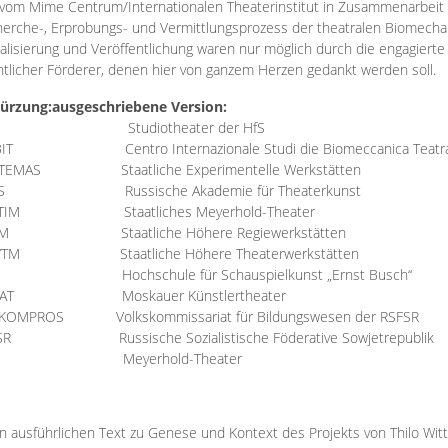
vom Mime Centrum/Internationalen Theaterinstitut in Zusammenarbeit 
erche-, Erprobungs- und Vermittlungsprozess der theatralen Biomechan
talisierung und Veröffentlichung waren nur möglich durch die engagiert
ntlicher Förderer, denen hier von ganzem Herzen gedankt werden soll.
ürzung:
ausgeschriebene Version:
Studiotheater der HfS
BIT
Centro Internazionale Studi die Biomeccanica Teatr
TEMAS
Staatliche Experimentelle Werkstätten
IS
Russische Akademie für Theaterkunst
TIM
Staatliches Meyerhold-Theater
RM
Staatliche Höhere Regiewerkstätten
YTM
Staatliche Höhere Theaterwerkstätten
Hochschule für Schauspielkunst „Ernst Busch“
AT
Moskauer Künstlertheater
RKOMPROS
Volkskommissariat für Bildungswesen der RSFSR
SR
Russische Sozialistische Föderative Sowjetrepublik
M Meyerhold-Theater
n ausführlichen Text zu Genese und Kontext des Projekts von Thilo Wit