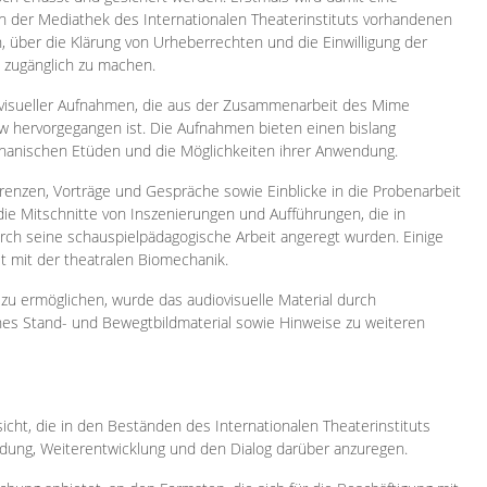
 in der Mediathek des Internationalen Theaterinstituts vorhandenen
, über die Klärung von Urheberrechten und die Einwilligung der
e zugänglich zu machen.
ovisueller Aufnahmen, die aus der Zusammenarbeit des Mime
 hervorgegangen ist. Die Aufnahmen bieten einen bislang
chanischen Etüden und die Möglichkeiten ihrer Anwendung.
enzen, Vorträge und Gespräche sowie Einblicke in die Probenarbeit
e Mitschnitte von Inszenierungen und Aufführungen, die in
h seine schauspielpädagogische Arbeit angeregt wurden. Einige
it mit der theatralen Biomechanik.
zu ermöglichen, wurde das audiovisuelle Material durch
sches Stand- und Bewegtbildmaterial sowie Hinweise zu weiteren
icht, die in den Beständen des Internationalen Theaterinstituts
ung, Weiterentwicklung und den Dialog darüber anzuregen.