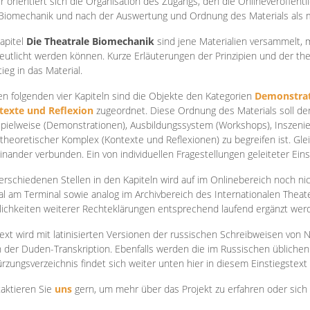
r orientiert sich die Organisation des Zugangs, den die Onlineveröffentl
Biomechanik und nach der Auswertung und Ordnung des Materials als
apite
l
Die Theatrale Biomechanik
sind jene Materialien versammelt,
eutlicht werden können. Kurze Erläuterungen der Prinzipien und der t
tieg in das Material.
en folgenden vier Kapiteln sind die Objekte den Kategorien
Demonstrat
texte und Reflexion
zugeordnet. Diese Ordnung des Materials soll d
Spielweise (Demonstrationen), Ausbildungssystem (Workshops), Inszen
theoretischer Komplex (Kontexte und Reflexionen) zu begreifen ist. Gle
inander verbunden. Ein von individuellen Fragestellungen geleiteter Einst
erschiedenen Stellen in den Kapiteln wird auf im Onlinebereich noch nic
tal am Terminal sowie analog im Archivbereich des Internationalen Theate
ichkeiten weiterer Rechteklärungen entsprechend laufend ergänzt wer
ext wird mit latinisierten Versionen der russischen Schreibweisen von N
 der Duden-Transkription. Ebenfalls werden die im Russischen üblichen
rzungsverzeichnis findet sich weiter unten hier in diesem Einstiegstext
aktieren Sie
uns
gern, um mehr über das Projekt zu erfahren oder sich