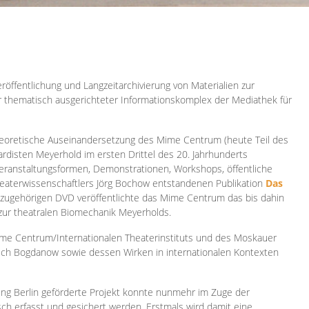
röffentlichung und Langzeitarchivierung von Materialien zur
er thematisch ausgerichteter Informationskomplex der Mediathek für
 theoretische Auseinandersetzung des Mime Centrum (heute Teil des
ardisten Meyerhold im ersten Drittel des 20. Jahrhunderts
 Veranstaltungsformen, Demonstrationen, Workshops, öffentliche
heaterwissenschaftlers Jörg Bochow entstandenen Publikation
Das
azugehörigen DVD veröffentlichte das Mime Centrum das bis dahin
 zur theatralen Biomechanik Meyerholds.
ime Centrum/Internationalen Theaterinstituts und des Moskauer
sch Bogdanow sowie dessen Wirken in internationalen Kontexten
ung Berlin geförderte Projekt konnte nunmehr im Zuge der
isch erfasst und gesichert werden. Erstmals wird damit eine