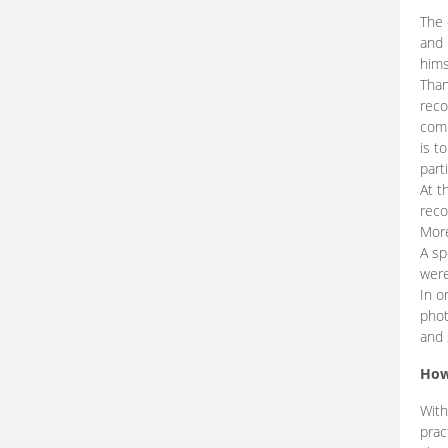
The 
and 
hims
Than
reco
comp
is t
part
At t
reco
More
A sp
were
In o
phot
and 
How
With
prac