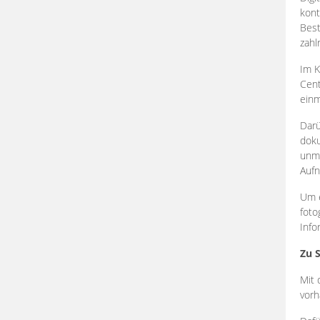
kont
Best
zahl
Im K
Cent
einm
Darü
doku
unmi
Aufn
Um e
foto
Info
Zu 
Mit 
vorh