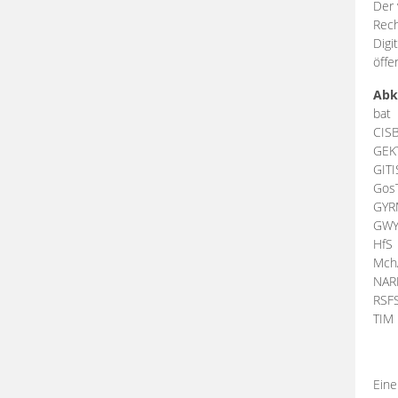
Der 
Rech
Digi
öffe
Abk
bat
CIS
GEK
GIT
Gos
GY
GW
HfS
Mch
NA
RSF
TI
Eine