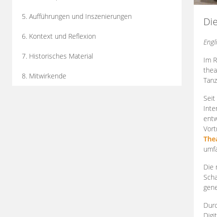
5. Aufführungen und Inszenierungen
Di
6. Kontext und Reflexion
Engl
7. Historisches Material
Im R
thea
8. Mitwirkende
Tanz
Seit
Inte
entw
Vort
The
umfa
Die 
Scha
gene
Durc
Digi