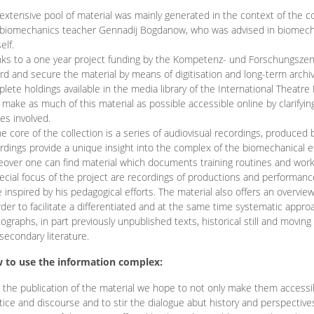
extensive pool of material was mainly generated in the context of the 
biomechanics teacher Gennadij Bogdanow, who was advised in biomechan
elf.
ks to a one year project funding by the Kompetenz- und Forschungszentru
rd and secure the material by means of digitisation and long-term archivi
lete holdings available in the media library of the International Theatre
o make as much of this material as possible accessible online by clarify
ies involved.
he core of the collection is a series of audiovisual recordings, produ
rdings provide a unique insight into the complex of the biomechanical 
over one can find material which documents training routines and works
ecial focus of the project are recordings of productions and performan
 inspired by his pedagogical efforts. The material also offers an overvie
rder to facilitate a differentiated and at the same time systematic appro
ographs, in part previously unpublished texts, historical still and movin
secondary literature.
 to use the information complex:
 the publication of the material we hope to not only make them access
tice and discourse and to stir the dialogue abut history and perspective