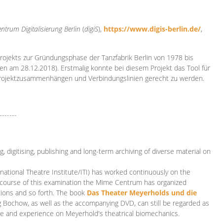
ntrum Digitalisierung
Berlin
(
digiS
),
https://www.digis-berlin.de/
,
rojekts zur Gründungsphase der Tanzfabrik Berlin von 1978 bis
en am 28.12.2018). Erstmalig konnte bei diesem Projekt das Tool für
Projektzusammenhängen und Verbindungslinien gerecht zu werden.
-------
 digitising, publishing and long-term archiving of diverse material on
ational Theatre Institute/ITI) has worked continuously on the
he course of this examination the Mime Centrum has organized
tions and so forth. The book
Das Theater Meyerholds und die
rg Bochow, as well as the accompanying DVD, can still be regarded as
e and experience on Meyerhold's theatrical biomechanics.