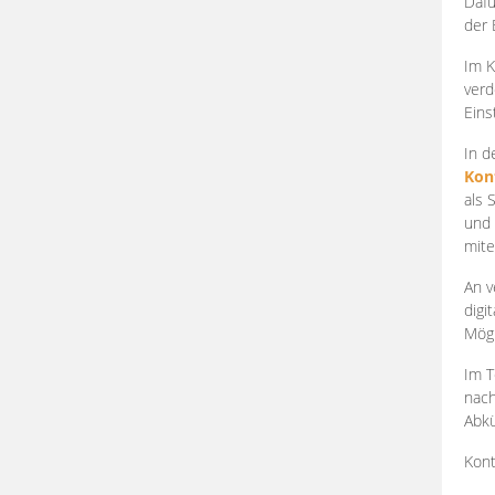
Dafü
der 
Im K
verd
Eins
In d
Kon
als 
und 
mite
An v
digi
Mögl
Im T
nach
Abkü
Kont