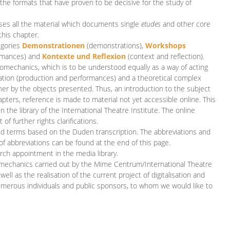
 the formats that have proven to be decisive for the study of
es all the material which documents single
etudes
and other core
this chapter.
egories
D
emonstrationen
(demonstrations),
Workshops
rmances)
and
Kontexte und Reflexion
(context and reflection).
iomechanics, which is to be understood equally as a way of acting
eation (production and performances) and a theoretical complex
her by the objects presented. Thus, an introduction to the subject
apters, reference is made to material not yet accessible online. This
n the library of the International Theatre Institute. The online
 further rights clarifications.
and terms based on the Duden transcription. The abbreviations and
of abbreviations can be found at the end of this page.
rch appointment in the media library.
omechanics carried out by the Mime Centrum/International Theatre
ll as the realisation of the current project of digitalisation and
merous individuals and public sponsors, to whom we would like to