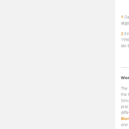
1
Da
abge
2
Ein
199
die 
-----
Wor
The 
the 
Sinc
prac
diff
Bio
one 