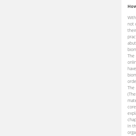
How
With
not 
thei
prac
abut
biom
The 
onli
have
biom
orde
The
(The
mate
core
expl
chap
In t
orga