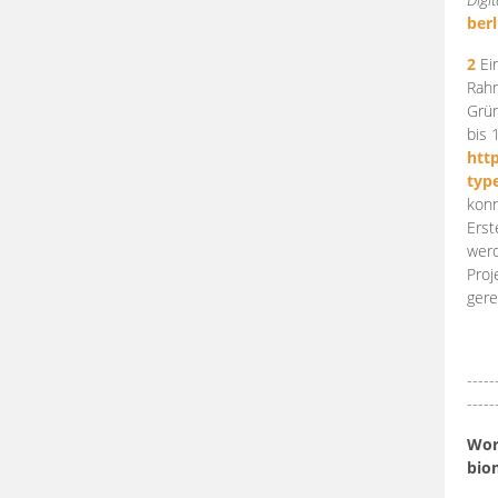
berl
2
Ein
Rahm
Grün
bis 
htt
typ
konn
Erst
werd
Proj
gere
-----
-----
Work
bio