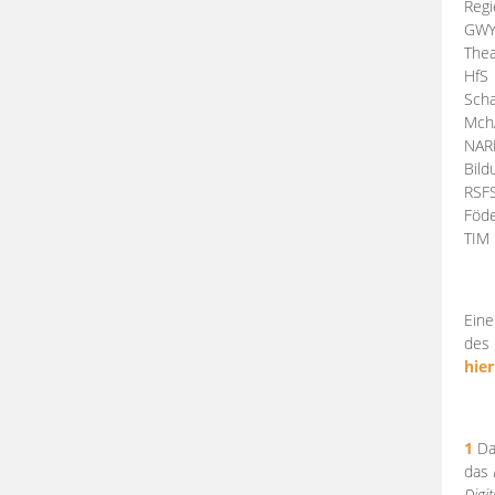
Regi
GW
Thea
HfS
Scha
Mch
NA
Bil
RSF
Föde
TI
Eine
des 
hier
1
Da
das
Digi