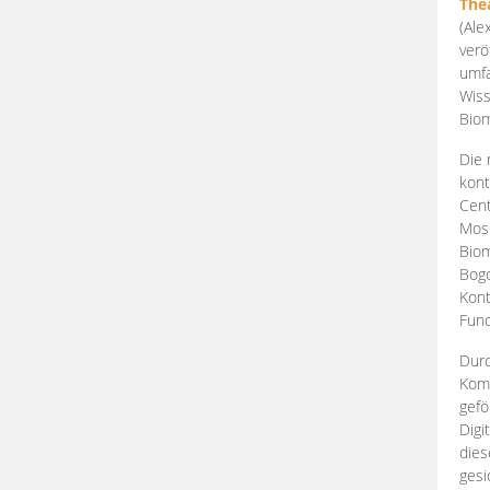
The
(Ale
verö
umfa
Wiss
Biom
Die 
kont
Cent
Mosk
Biom
Bogd
Kont
Fund
Durc
Komp
gefö
Digi
dies
gesi