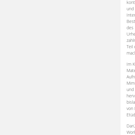
kont
und 
Inte
Best
des 
Urhe
zahl
Teil
mac
Im K
Mate
Aufn
Mime
und
herv
bisl
von 
Etüd
Darü
Work