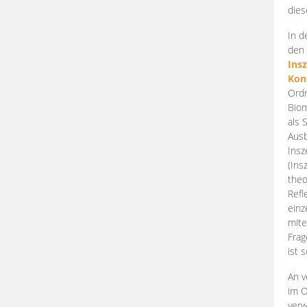
dies
In d
den 
Ins
Kon
Ordn
Biom
als 
Ausb
Insz
(Ins
theo
Refl
einz
mite
Frag
ist 
An v
im O
verw