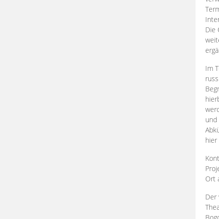
Term
Inte
Die 
weit
ergä
Im T
russ
Begr
hier
werd
und 
Abkü
hier
Kont
Proj
Ort
Der 
Thea
Bogd