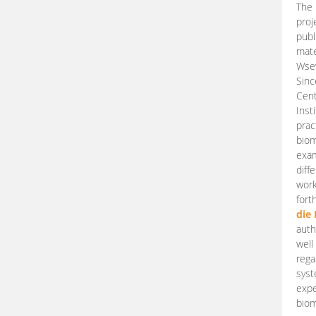
The 
proj
publ
mate
Wsew
Sinc
Cent
Inst
prac
biom
exam
diff
work
fort
die
auth
well
rega
syst
expe
biom