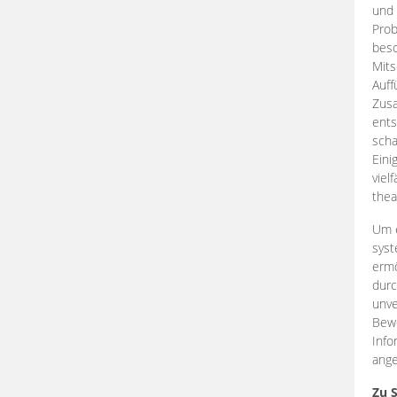
und 
Prob
beso
Mits
Auff
Zus
ents
scha
Eini
viel
thea
Um e
syst
ermö
durc
unve
Bewe
Info
ange
Zu 