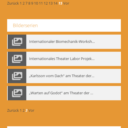
Zurück
1
2
7
8
9
10
11
12
13
14
15
Vor
Bilderserien
Internationaler Biomechanik-Workshop, Moskau 1993
Internationales Theater Labor Projekt: Play Don Juan
„Karlsson vom Dach“ am Theater der Satire, Moskau 1985
„Warten auf Godot“ am Theater der Saire, Moskau 1980er
Zurück
1
2
3
Vor