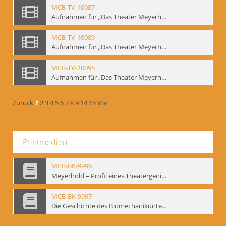
MCB-TV-10087
Aufnahmen für „Das Theater Meyerholds und die Biomechanik“ (2). Demonstration der Etüde „Die Ohrfeige“ in verschiedenen Variationen, Ausschnitt 2 - Interne Signatur: BM-vid-2_A2
MCB-TV-10089
Aufnahmen für „Das Theater Meyerholds und die Biomechanik“ (3). Etüde „Der Dolchstoß“, Ausschnitt 1 - Interne Signatur: BM-vid-3_A1
MCB-TV-10095
Aufnahmen für „Das Theater Meyerholds und die Biomechanik“ (6). Biomechanische Grundelemente und szenische Umsetzung, Ausschnitt 1 - Interne Signatur: BM-vid-6_A1
Zurück
1
2
3
4
5
6
7
8
9
14
15
Vor
Printmedien
MCB-BK-9996
Meyerhold – Profil eines Theatergenies. Vortrag. Arbeitsdemonstration - interne Signatur: BM-prt-203
MCB-BK-9997
Die Geschichte des Biomechanikunterrichts im Theater der Satire - interne Signatur: BM-prt-204