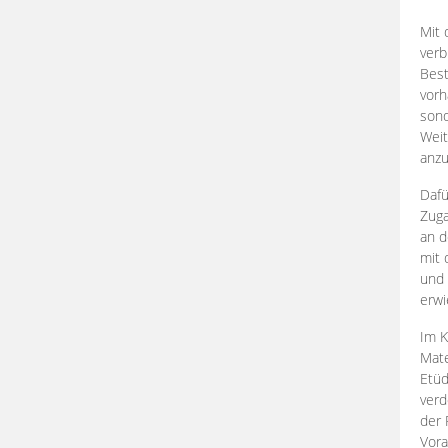
Mit 
verb
Best
vorh
son
Weit
anzu
Dafü
Zuga
an d
mit 
und 
erwi
Im K
Mate
Etü
verd
der 
Vora