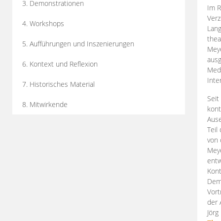
3. Demonstrationen
Im R
Verz
4. Workshops
Lang
thea
5. Aufführungen und Inszenierungen
Mey
ausg
6. Kontext und Reflexion
Medi
Inte
7. Historisches Material
Seit
8. Mitwirkende
kont
Aus
Teil
von 
Meye
entw
Kont
Demo
Vort
der 
Jörg