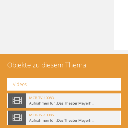
Objekte zu diesem Thema
Videos
MCB-TV-10083
Aufnahmen für „Das Theater Meyerholds und die Biomechanik“ (1). Demonstration der Etüde „Die Ohrfeige“ in verschiedenen Variationen, Ausschnitt 1 - Interne Signatur: BM-vid-1_A1
MCB-TV-10086
Aufnahmen für „Das Theater Meyerholds und die Biomechanik“ (2). Demonstration der Etüde „Die Ohrfeige“ in verschiedenen Variationen, Ausschnitt 1 - Interne Signatur: BM-vid-2_A1