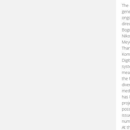
The 
gene
ongo
dire
Bogd
Niko
Meye
Than
Kom
Digi
syst
mean
the 
dive
medi
has 
proj
poss
issu
nume
At t