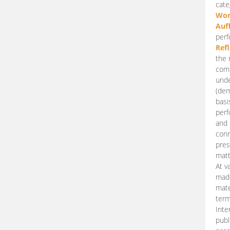
cate
Wor
Auf
perf
Ref
the 
comp
unde
(dem
basi
perf
and 
conn
pres
matt
At v
made
mate
term
Inte
publ