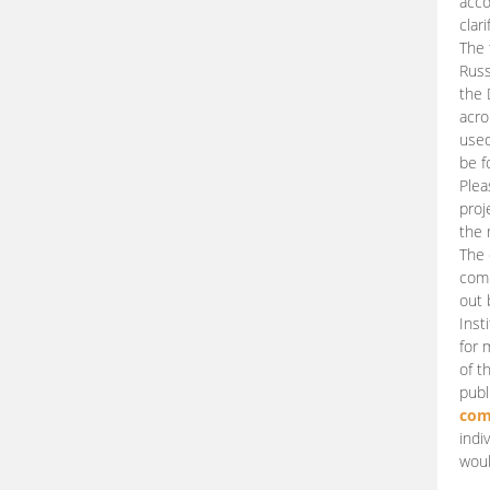
acco
clari
The 
Russ
the 
acro
used
be f
Plea
proj
the 
The 
comm
out 
Inst
for 
of t
publ
com
indi
woul