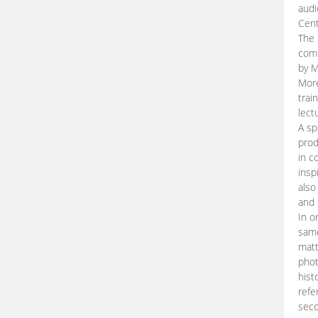
audi
Cent
The 
comp
by M
More
trai
lect
A sp
prod
in c
insp
also
and 
In o
same
matt
phot
hist
refe
seco