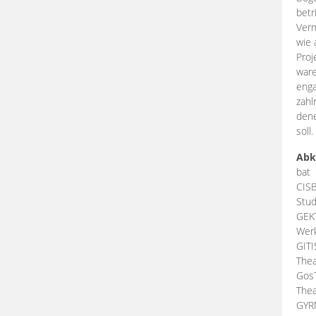
betr
Verm
wie 
Proj
ware
enga
zahl
dene
soll.
Abk
bat
CIS
Stud
GEK
Werk
GIT
Thea
Gos
Thea
GY