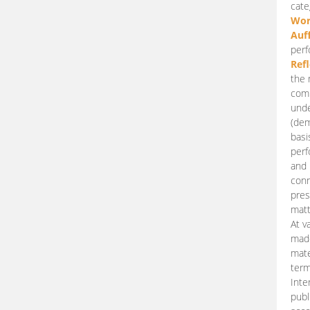
cate
Wor
Auf
perf
Ref
the 
comp
unde
(dem
basi
perf
and 
conn
pres
matt
At v
made
mate
term
Inte
publ