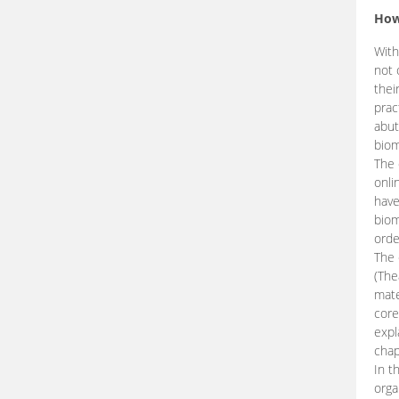
How
With
not 
thei
prac
abut
biom
The 
onli
have
biom
orde
The
(The
mate
core
expl
chap
In t
orga