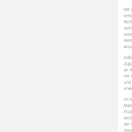
Mit 
verb
Best
vorh
son
Weit
anzu
Dafü
Zuga
an d
mit 
und 
erwi
Im K
Mate
Etü
verd
der 
Vora