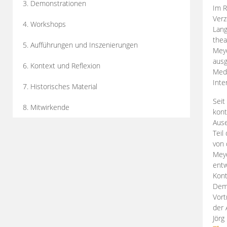
3. Demonstrationen
Im R
Verz
4. Workshops
Lang
thea
5. Aufführungen und Inszenierungen
Mey
ausg
6. Kontext und Reflexion
Medi
Inte
7. Historisches Material
Seit
8. Mitwirkende
kont
Aus
Teil
von 
Meye
entw
Kont
Demo
Vort
der 
Jörg