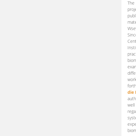
The 
proj
publ
mate
Wsew
Sinc
Cent
Inst
prac
biom
exam
diff
work
fort
die
auth
well
rega
syst
expe
biom