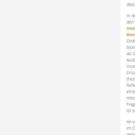
dies
In d
den 
Ins
Kon
Ordn
Biom
als 
Ausb
Insz
(Ins
theo
Refl
einz
mite
Frag
ist 
An v
im O
verw