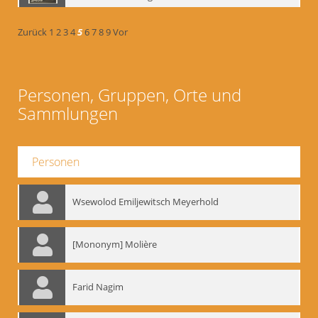
Zurück
1
2
3
4
5
6
7
8
9
Vor
Personen, Gruppen, Orte und
Sammlungen
Personen
Wsewolod Emiljewitsch Meyerhold
[Mononym] Molière
Farid Nagim