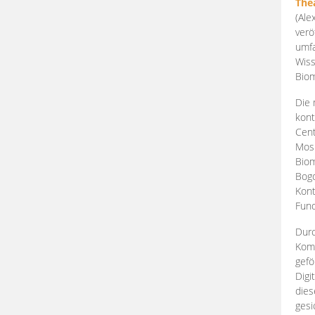
The
(Ale
verö
umfa
Wiss
Biom
Die 
kont
Cent
Mosk
Biom
Bogd
Kont
Fund
Durc
Komp
gefö
Digi
dies
gesi