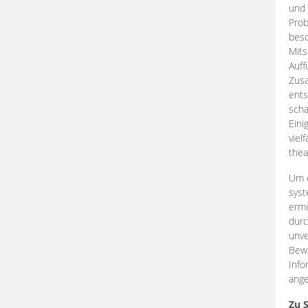
und 
Prob
beso
Mits
Auff
Zus
ents
scha
Eini
viel
thea
Um e
syst
ermö
durc
unve
Bewe
Info
ange
Zu 