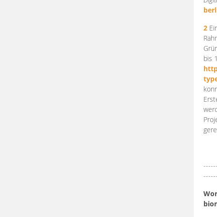
berl
2
Ein
Rahm
Grün
bis 
htt
typ
konn
Erst
werd
Proj
gere
-----
-----
Work
bio