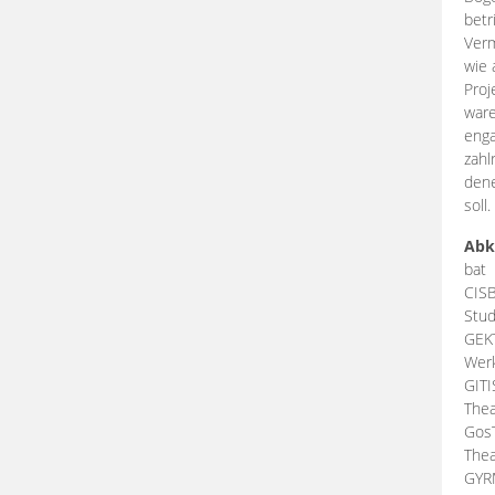
betr
Verm
wie 
Proj
ware
enga
zahl
dene
soll.
Abk
bat
CIS
Stud
GEK
Werk
GIT
Thea
Gos
Thea
GY