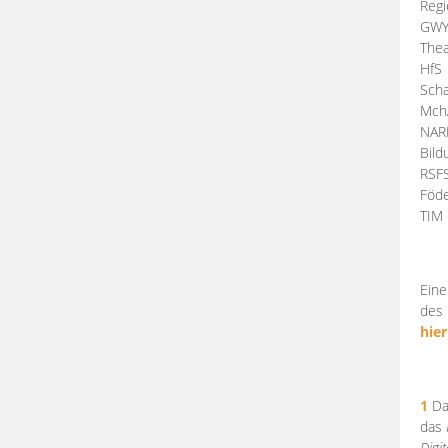
Regi
GW
Thea
HfS
Scha
Mch
NA
Bil
RSF
Föde
TI
Eine
des 
hier
1
Da
das
Digi