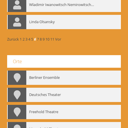
Wladimir Iwanowitsch Nemirowitsch-Dantschenko
Linda Olsansky
Zurück
1
2
3
4
5
6
7
8
9
10
11
Vor
Orte
Berliner Ensemble
Deutsches Theater
Freehold Theatre