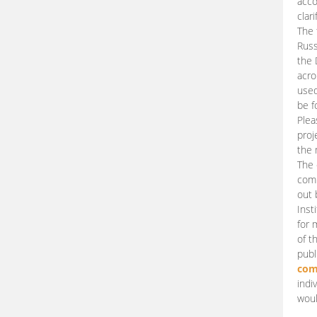
acco
clari
The 
Russ
the 
acro
used
be f
Plea
proj
the 
The 
comm
out 
Inst
for 
of t
publ
com
indi
woul