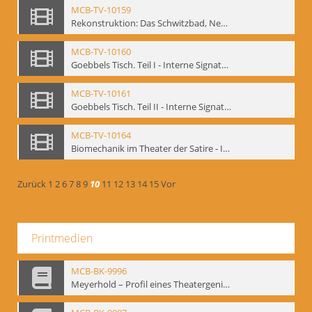
MCB-TV-10159
Rekonstruktion: Das Schwitzbad, New York 1993 - Interne Signatur: BM-vid-133
MCB-TV-10160
Goebbels Tisch. Teil I - Interne Signatur: BM-vid-134
MCB-TV-10161
Goebbels Tisch. Teil II - Interne Signatur: BM-vid-135
MCB-TV-10164
Biomechanik im Theater der Satire - Interne Signatur: BM-vid-189
Zurück
1
2
6
7
8
9
10
11
12
13
14
15
Vor
Printmedien
MCB-BK-9996
Meyerhold – Profil eines Theatergenies. Vortrag. Arbeitsdemonstration - interne Signatur: BM-prt-203