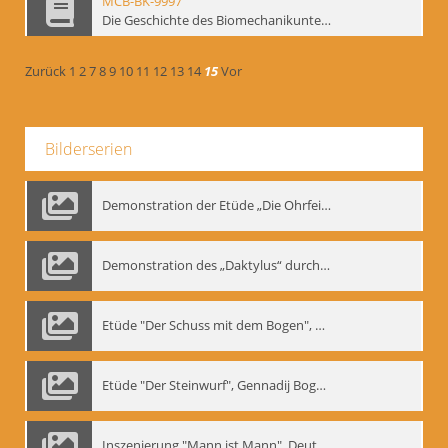
MCB-BK-9997
Die Geschichte des Biomechanikunterrichts im Theater der Satire - interne Signatur: BM-prt-204
Zurück
1
2
7
8
9
10
11
12
13
14
15
Vor
Bilderserien
Demonstration der Etüde „Die Ohrfeige“
Demonstration des „Daktylus“ durch Gennadij Nikolajewitsch Bogdanow, Berlin 1991
Etüde "Der Schuss mit dem Bogen", Gennadij Bogdanow
Etüde "Der Steinwurf", Gennadij Bogdanow
Inszenierung "Mann ist Mann", Deutsches Theater Berlin, 1997