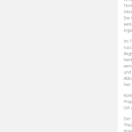
Term
Inte
Die 
weit
ergä
Im T
russ
Begr
hier
werd
und 
Abkü
hier
Kont
Proj
Ort
Der 
Thea
Bogd