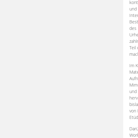
kont
und 
Inte
Best
des 
Urhe
zahl
Teil
mac
Im K
Mate
Aufn
Mime
und
herv
bisl
von 
Etüd
Darü
Work