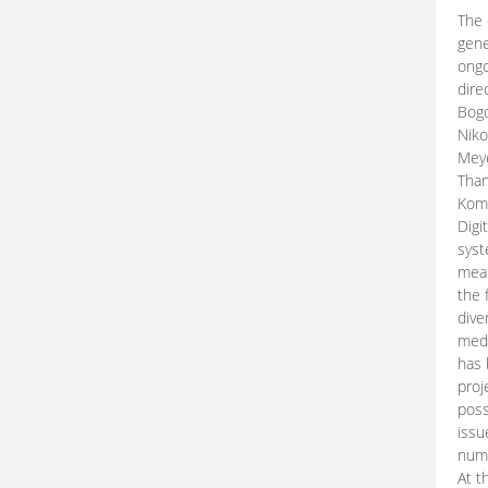
The 
gene
ongo
dire
Bogd
Niko
Meye
Than
Kom
Digi
syst
mean
the 
dive
medi
has 
proj
poss
issu
nume
At t