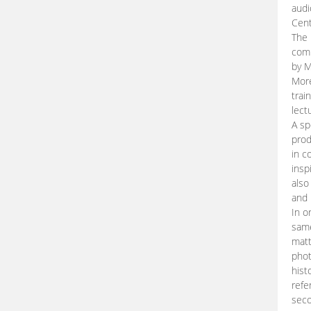
audi
Cent
The 
comp
by M
More
trai
lect
A sp
prod
in c
insp
also
and 
In o
same
matt
phot
hist
refe
seco