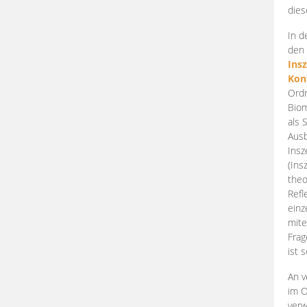
dies
In d
den 
Ins
Kon
Ordn
Biom
als 
Ausb
Insz
(Ins
theo
Refl
einz
mite
Frag
ist 
An v
im O
verw