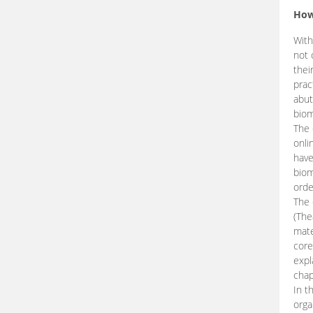
How
With
not 
thei
prac
abut
biom
The 
onli
have
biom
orde
The
(The
mate
core
expl
chap
In t
orga