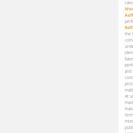
cate
Wor
Auf
perf
Ref
the 
comp
unde
(dem
basi
perf
and 
conn
pres
matt
At v
made
mate
term
Inte
publ