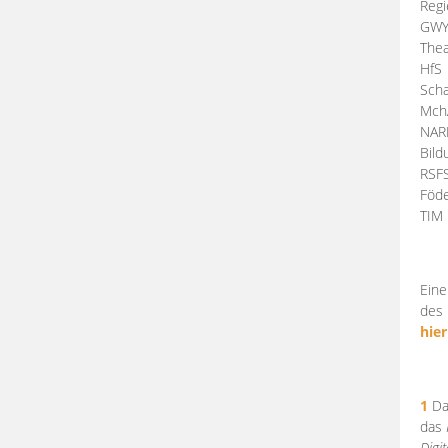
Regi
GW
Thea
HfS
Scha
Mch
NA
Bil
RSF
Föde
TI
Eine
des 
hier
1
Da
das
Digi