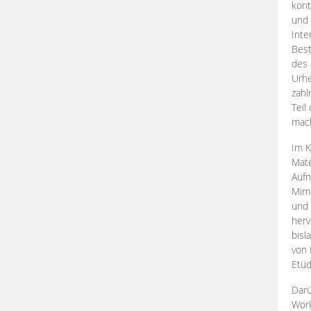
kont
und 
Inte
Best
des 
Urhe
zahl
Teil
mac
Im K
Mate
Aufn
Mime
und
herv
bisl
von 
Etüd
Darü
Work