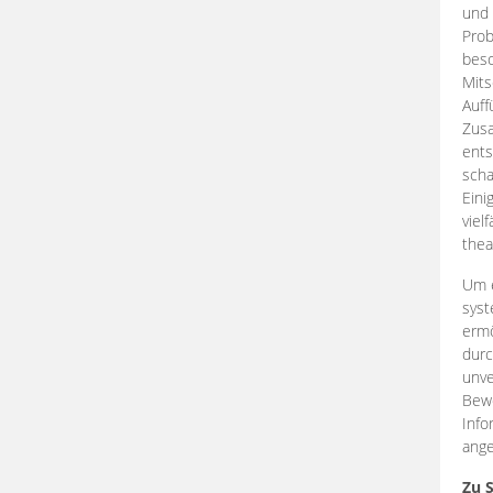
und 
Prob
beso
Mits
Auff
Zus
ents
scha
Eini
viel
thea
Um e
syst
ermö
durc
unve
Bewe
Info
ange
Zu 