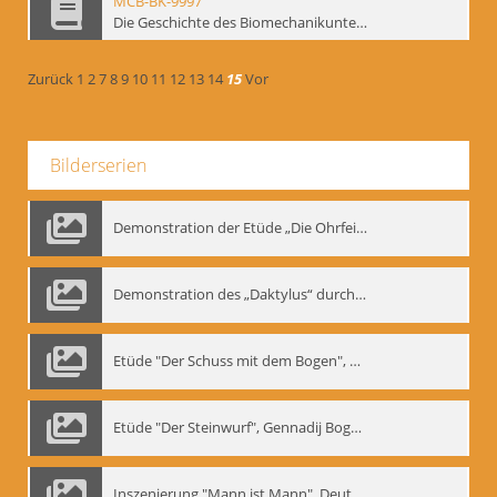
MCB-BK-9997
Die Geschichte des Biomechanikunterrichts im Theater der Satire - interne Signatur: BM-prt-204
Zurück
1
2
7
8
9
10
11
12
13
14
15
Vor
Bilderserien
Demonstration der Etüde „Die Ohrfeige“
Demonstration des „Daktylus“ durch Gennadij Nikolajewitsch Bogdanow, Berlin 1991
Etüde "Der Schuss mit dem Bogen", Gennadij Bogdanow
Etüde "Der Steinwurf", Gennadij Bogdanow
Inszenierung "Mann ist Mann", Deutsches Theater Berlin, 1997