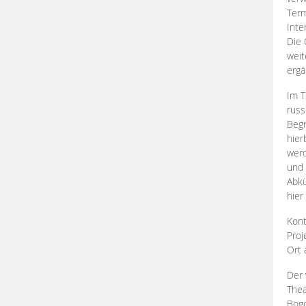
Term
Inte
Die 
weit
ergä
Im T
russ
Begr
hier
werd
und 
Abkü
hier
Kont
Proj
Ort
Der 
Thea
Bogd