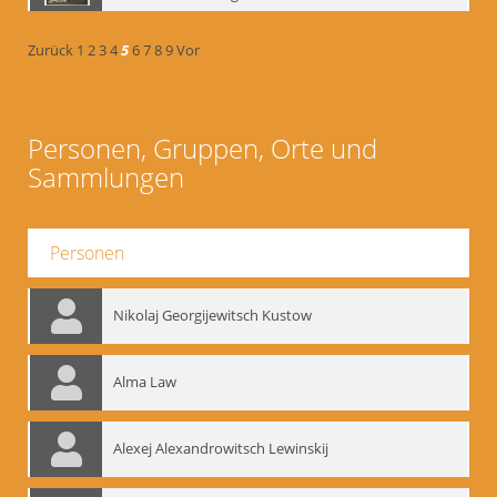
Zurück
1
2
3
4
5
6
7
8
9
Vor
Personen, Gruppen, Orte und
Sammlungen
Personen
Nikolaj Georgijewitsch Kustow
Alma Law
Alexej Alexandrowitsch Lewinskij