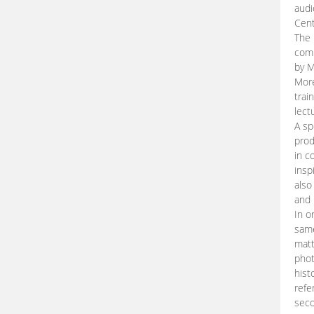
audi
Cent
The 
comp
by M
More
trai
lect
A sp
prod
in c
insp
also
and 
In o
same
matt
phot
hist
refe
seco