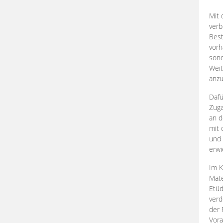
Mit 
verb
Best
vorh
son
Weit
anzu
Dafü
Zuga
an d
mit 
und 
erwi
Im K
Mate
Etü
verd
der 
Vora