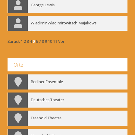
George Lewis
Wladimir Wladimirowitsch Majakowskij
Zurück
1
2
3
4
5
6
7
8
9
10
11
Vor
Orte
Berliner Ensemble
Deutsches Theater
Freehold Theatre