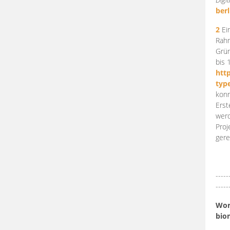
berl
2
Ein
Rahm
Grün
bis 
htt
typ
konn
Erst
werd
Proj
gere
-----
-----
Work
bio