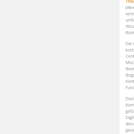
The
(Ale
verö
umfa
Wiss
Biom
Die 
kont
Cent
Mosk
Biom
Bogd
Kont
Fund
Durc
Komp
gefö
Digi
dies
gesi