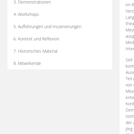
3. Demonstrationen
Im R
Verz
4. Workshops
Lang
thea
5. Aufführungen und Inszenierungen
Mey
ausg
6. Kontext und Reflexion
Medi
Inte
7. Historisches Material
Seit
8. Mitwirkende
kont
Aus
Teil
von 
Meye
entw
Kont
Demo
Vort
der 
Jörg