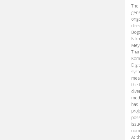
The 
gene
ongo
dire
Bogd
Niko
Meye
Than
Kom
Digi
syst
mean
the 
dive
medi
has 
proj
poss
issu
nume
At t