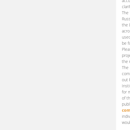
acco
clari
The 
Russ
the 
acro
used
be f
Plea
proj
the 
The 
comm
out 
Inst
for 
of t
publ
com
indi
woul