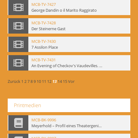
MCB-TV-7427
George Dandin o il Marito Raggirato
MCB-TV-7428
Der Steinerne Gast
MCB-TV-7430
7 Assilon Place
MCB-TV-7431
An Evening of Checkov's Vaudevilles. The Evils of Tobacco, The Bear, The Marriage Proposal
Zurück
1
2
7
8
9
10
11
12
13
14
15
Vor
Printmedien
MCB-BK-9996
Meyerhold – Profil eines Theatergenies. Vortrag. Arbeitsdemonstration - interne Signatur: BM-prt-203