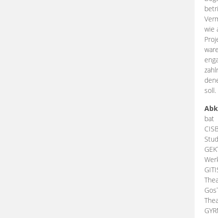
betr
Verm
wie 
Proj
ware
enga
zahl
dene
soll.
Abk
bat
CIS
Stud
GEK
Werk
GIT
Thea
Gos
Thea
GY