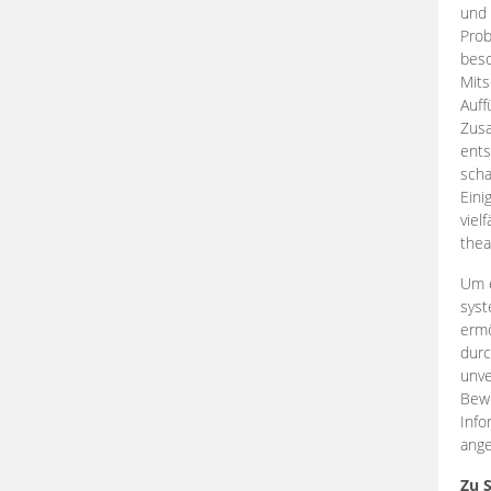
und 
Prob
beso
Mits
Auff
Zus
ents
scha
Eini
viel
thea
Um e
syst
ermö
durc
unve
Bewe
Info
ange
Zu 