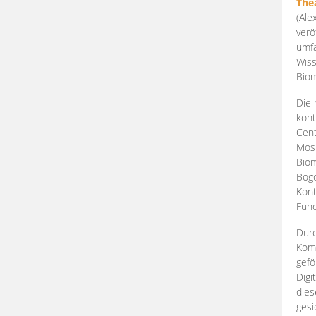
The
(Ale
verö
umfa
Wiss
Biom
Die 
kont
Cent
Mosk
Biom
Bogd
Kont
Fund
Durc
Komp
gefö
Digi
dies
gesi