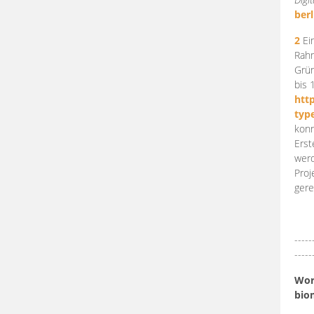
berl
2
Ein
Rahm
Grün
bis 
htt
typ
konn
Erst
werd
Proj
gere
-----
-----
Work
bio