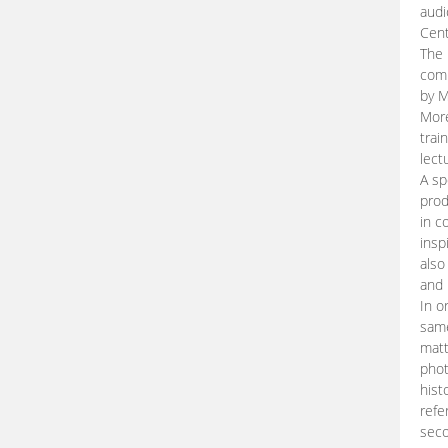
audi
Cent
The 
comp
by M
More
trai
lect
A sp
prod
in c
insp
also
and 
In o
same
matt
phot
hist
refe
seco