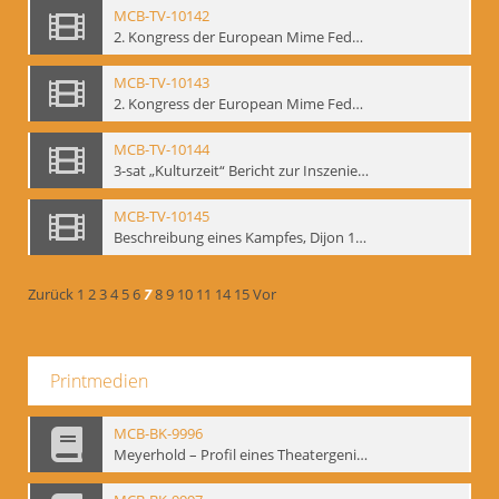
MCB-TV-10142
2. Kongress der European Mime Federation: „Rekonstruktion/Innovation“, Berlin Mai 1993 - Interne Signatur: BM-vid-59
MCB-TV-10143
2. Kongress der European Mime Federation: „Rekonstruktion/Innovation“, Berlin Mai 1993. Dokumentation der Konferenzaktivitäten - Interne Signatur: BM-vid-70
MCB-TV-10144
3-sat „Kulturzeit“ Bericht zur Inszenierung „Mann ist Mann“ von Thomas Ostermeier und Gennadij Bogdanow - Interne Signatur: BM-vid-80
MCB-TV-10145
Beschreibung eines Kampfes, Dijon 1998. nach Kafka - Interne Signatur: BM-vid-81
Zurück
1
2
3
4
5
6
7
8
9
10
11
14
15
Vor
Printmedien
MCB-BK-9996
Meyerhold – Profil eines Theatergenies. Vortrag. Arbeitsdemonstration - interne Signatur: BM-prt-203