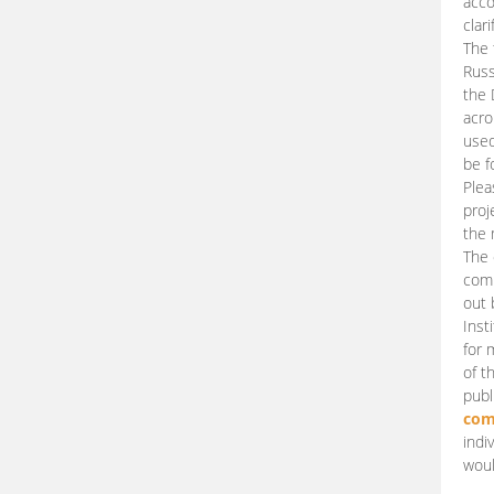
acco
clari
The 
Russ
the 
acro
used
be f
Plea
proj
the 
The 
comm
out 
Inst
for 
of t
publ
com
indi
woul