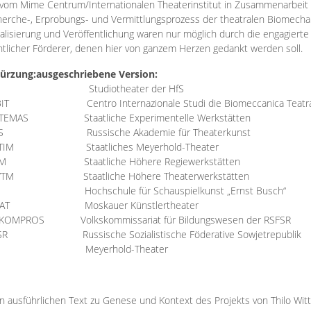
vom Mime Centrum/Internationalen Theaterinstitut in Zusammenarbeit 
erche-, Erprobungs- und Vermittlungsprozess der theatralen Biomechan
talisierung und Veröffentlichung waren nur möglich durch die engagiert
ntlicher Förderer, denen hier von ganzem Herzen gedankt werden soll.
ürzung:
ausgeschriebene Version:
Studiotheater der HfS
BIT
Centro Internazionale Studi die Biomeccanica Teatr
TEMAS
Staatliche Experimentelle Werkstätten
IS
Russische Akademie für Theaterkunst
TIM
Staatliches Meyerhold-Theater
RM
Staatliche Höhere Regiewerkstätten
YTM
Staatliche Höhere Theaterwerkstätten
Hochschule für Schauspielkunst „Ernst Busch“
AT
Moskauer Künstlertheater
RKOMPROS
Volkskommissariat für Bildungswesen der RSFSR
SR
Russische Sozialistische Föderative Sowjetrepublik
M Meyerhold-Theater
n ausführlichen Text zu Genese und Kontext des Projekts von Thilo Wit