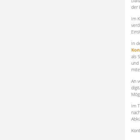
Dafü
der 
Im K
verd
Eins
In d
Kon
als 
und 
mite
An v
digi
Mögl
Im T
nach
Abkü
Kont