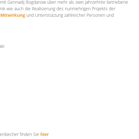
mit Gennadij Bogdanow über mehr als zwei Jahrzehnte betriebene
ik wie auch die Realisierung des nunmehrigen Projekts der
e
Mitwirkung
und Unterstützung zahlr
eicher Personen und
ale
tenbecher finden Sie
hier