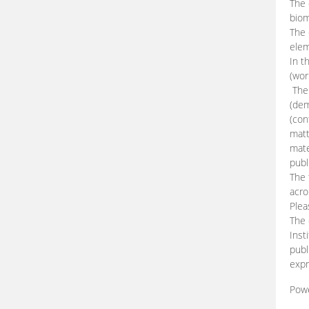
The 
biom
The
elem
In t
(wor
The 
(dem
(con
matt
mate
publ
The 
acro
Plea
The 
Inst
publ
expr
Pow