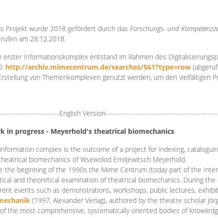
s Projekt wurde 2018 gefördert durch das
Forschungs- und Kompetenzze
rufen am 28.12.2018.
 erster Informationskomplex entstand im Rahmen des Digitalisierungsp
0:
http://archiv.mimecentrum.de/searches/561?type=row
(abgeruf
Erstellung von Themenkomplexen genutzt werden, um den vielfältigen 
-------------------------English Version----------------------------------------------
k in progress - Meyerhold's theatrical biomechanics
information complex is the outcome of a project for indexing, cataloguing,
theatrical biomechanics of Wsewolod Emiljewitsch Meyerhold.
e the beginning of the 1990s the Mime Centrum (today part of the Intern
tical and theoretical examination of theatrical biomechanics. During t
erent events such as demonstrations, workshops, public lectures, exhibi
mechanik
(1997, Alexander Verlag), authored by the theatre scholar Jö
of the most comprehensive, systematically oriented bodies of knowledg