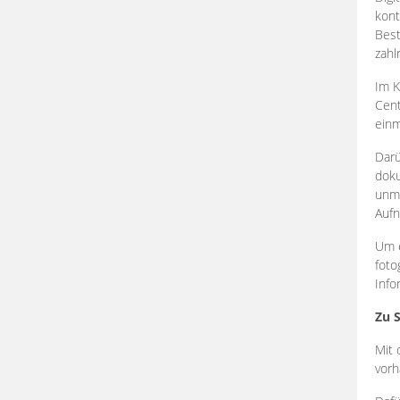
kont
Best
zahl
Im K
Cent
einm
Darü
doku
unmi
Aufn
Um e
foto
Info
Zu 
Mit 
vorh