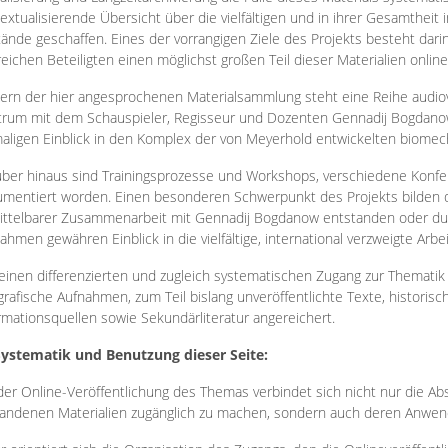
extualisierende Übersicht über die vielfältigen und in ihrer Gesamtheit
ände geschaffen. Eines der vorrangigen Ziele des Projekts besteht darin
reichen Beteiligten einen möglichst großen Teil dieser Materialien onlin
ern der hier angesprochenen Materialsammlung steht eine Reihe audi
rum mit dem Schauspieler, Regisseur und Dozenten Gennadij Bogdanow
aligen Einblick in den Komplex der von Meyerhold entwickelten biome
ber hinaus sind Trainingsprozesse und Workshops, verschiedene Konfer
mentiert worden. Einen besonderen Schwerpunkt des Projekts bilden di
ttelbarer Zusammenarbeit mit Gennadij Bogdanow entstanden oder durc
ahmen gewähren Einblick in die vielfältige, international verzweigte Arbe
inen differenzierten und zugleich systematischen Zugang zur Thematik 
grafische Aufnahmen, zum Teil bislang unveröffentlichte Texte, histori
rmationsquellen sowie Sekundärliteratur angereichert.
Systematik und Benutzung dieser Seite:
der Online-Veröffentlichung des Themas verbindet sich nicht nur die Abs
andenen Materialien zugänglich zu machen, sondern auch deren Anwend