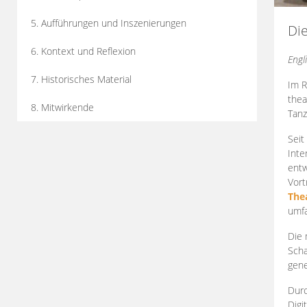
5. Aufführungen und Inszenierungen
Di
6. Kontext und Reflexion
Engl
7. Historisches Material
Im R
thea
8. Mitwirkende
Tanz
Seit
Inte
entw
Vort
The
umfa
Die 
Scha
gene
Durc
Digi