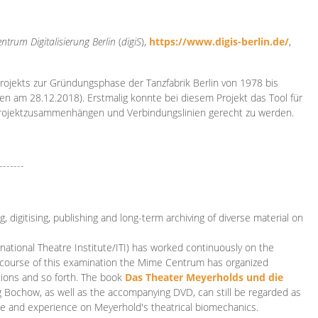
ntrum Digitalisierung
Berlin
(
digiS
),
https://www.digis-berlin.de/
,
rojekts zur Gründungsphase der Tanzfabrik Berlin von 1978 bis
en am 28.12.2018). Erstmalig konnte bei diesem Projekt das Tool für
Projektzusammenhängen und Verbindungslinien gerecht zu werden.
-------
 digitising, publishing and long-term archiving of diverse material on
ational Theatre Institute/ITI) has worked continuously on the
he course of this examination the Mime Centrum has organized
tions and so forth. The book
Das Theater Meyerholds und die
rg Bochow, as well as the accompanying DVD, can still be regarded as
e and experience on Meyerhold's theatrical biomechanics.