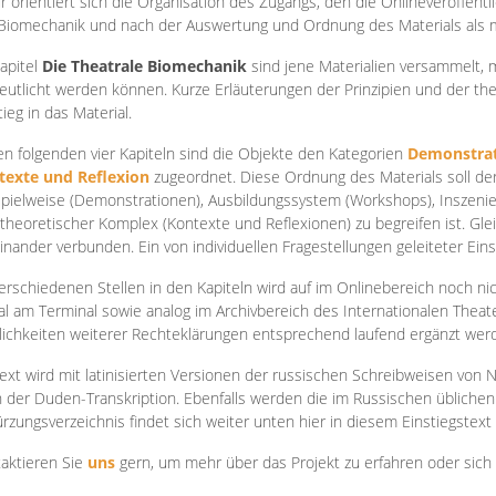
r orientiert sich die Organisation des Zugangs, den die Onlineveröffentl
Biomechanik und nach der Auswertung und Ordnung des Materials als
apite
l
Die Theatrale Biomechanik
sind jene Materialien versammelt,
eutlicht werden können. Kurze Erläuterungen der Prinzipien und der t
tieg in das Material.
en folgenden vier Kapiteln sind die Objekte den Kategorien
Demonstrat
texte und Reflexion
zugeordnet. Diese Ordnung des Materials soll d
Spielweise (Demonstrationen), Ausbildungssystem (Workshops), Inszen
theoretischer Komplex (Kontexte und Reflexionen) zu begreifen ist. Gle
inander verbunden. Ein von individuellen Fragestellungen geleiteter Einst
erschiedenen Stellen in den Kapiteln wird auf im Onlinebereich noch nic
tal am Terminal sowie analog im Archivbereich des Internationalen Theate
ichkeiten weiterer Rechteklärungen entsprechend laufend ergänzt wer
ext wird mit latinisierten Versionen der russischen Schreibweisen von N
 der Duden-Transkription. Ebenfalls werden die im Russischen üblichen
rzungsverzeichnis findet sich weiter unten hier in diesem Einstiegstext
aktieren Sie
uns
gern, um mehr über das Projekt zu erfahren oder sich