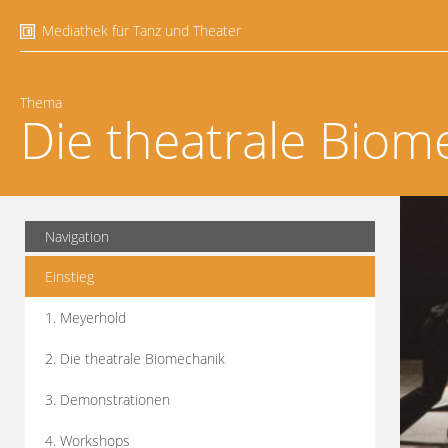
Mediathek für Tanz und Theater
Thema
Die theatrale Biom
Navigation
Einstieg
1. Meyerhold
2. Die theatrale Biomechanik
3. Demonstrationen
4. Workshops