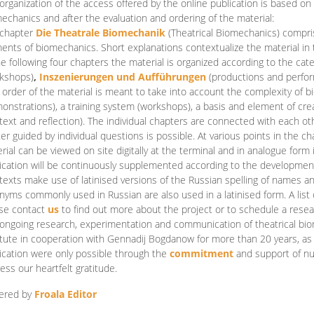
organization of the access offered by the online publication is based on
echanics and after the evaluation and ordering of the material:
 chapter
Die Theatrale Biomechanik
(Theatrical Biomechanics)
compris
ents of biomechanics. Short explanations contextualize the material in 
he following four chapters the material is organized according to the cat
kshops)
,
Inszenierungen und Aufführungen
(productions and perfo
order of the material is meant to take into account the complexity of b
onstrations), a training system (workshops), a basis and element of cr
text and reflection). The individual chapters are connected with each ot
er guided by individual questions is possible. At various points in the ch
rial can be viewed on site digitally at the terminal and in analogue form i
ication will be continuously supplemented according to the development of
texts make use of latinised versions of the Russian spelling of names 
nyms commonly used in Russian are also used in a latinised form. A list 
se contact
us
to find out more about the project or to schedule a resea
ongoing research, experimentation and communication of theatrical bi
itute in cooperation with Gennadij Bogdanow for more than 20 years, as we
ication were only possible through the
commitment
and support of nu
ess our heartfelt gratitude.
ered by
Froala Editor