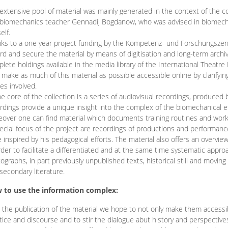
extensive pool of material was mainly generated in the context of the 
biomechanics teacher Gennadij Bogdanow, who was advised in biomechan
elf.
ks to a one year project funding by the Kompetenz- und Forschungszentru
rd and secure the material by means of digitisation and long-term archivi
lete holdings available in the media library of the International Theatre
o make as much of this material as possible accessible online by clarify
ies involved.
he core of the collection is a series of audiovisual recordings, produ
rdings provide a unique insight into the complex of the biomechanical 
over one can find material which documents training routines and works
ecial focus of the project are recordings of productions and performan
 inspired by his pedagogical efforts. The material also offers an overvie
rder to facilitate a differentiated and at the same time systematic appro
ographs, in part previously unpublished texts, historical still and movin
secondary literature.
 to use the information complex:
 the publication of the material we hope to not only make them access
tice and discourse and to stir the dialogue abut history and perspective