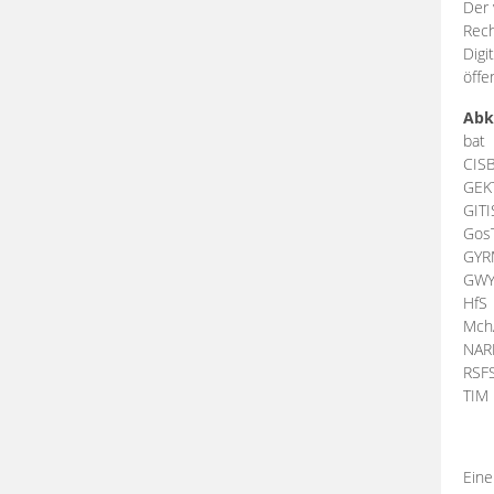
Der 
Rech
Digi
öffe
Abk
bat
CIS
GEK
GIT
Gos
GY
GW
HfS
Mch
NA
RSF
TI
Eine