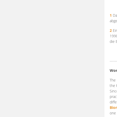
1
Da
abge
2
Ein
199
die 
-----
Wor
The 
the 
Sinc
prac
diff
Bio
one 