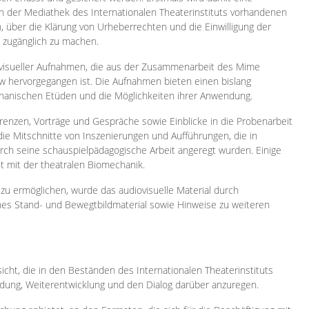
 in der Mediathek des Internationalen Theaterinstituts vorhandenen
, über die Klärung von Urheberrechten und die Einwilligung der
e zugänglich zu machen.
ovisueller Aufnahmen, die aus der Zusammenarbeit des Mime
 hervorgegangen ist. Die Aufnahmen bieten einen bislang
chanischen Etüden und die Möglichkeiten ihrer Anwendung.
enzen, Vorträge und Gespräche sowie Einblicke in die Probenarbeit
e Mitschnitte von Inszenierungen und Aufführungen, die in
h seine schauspielpädagogische Arbeit angeregt wurden. Einige
it mit der theatralen Biomechanik.
zu ermöglichen, wurde das audiovisuelle Material durch
sches Stand- und Bewegtbildmaterial sowie Hinweise zu weiteren
icht, die in den Beständen des Internationalen Theaterinstituts
ung, Weiterentwicklung und den Dialog darüber anzuregen.