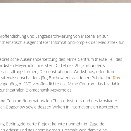
röffentlichung und Langzeitarchivierung von Materialien zur
er thematisch ausgerichteter Informationskomplex der Mediathek für
 theoretische Auseinandersetzung des Mime Centrum (heute Teil des
ardisten Meyerhold im ersten Drittel des 20. Jahrhunderts
 Veranstaltungsformen, Demonstrationen, Workshops, öffentliche
heaterwissenschaftlers Jörg Bochow entstandenen Publikation
Das
azugehörigen DVD veröffentlichte das Mime Centrum das bis dahin
 zur theatralen Biomechanik Meyerholds.
ime Centrum/Internationalen Theaterinstituts und des Moskauer
sch Bogdanow sowie dessen Wirken in internationalen Kontexten
ung Berlin geförderte Projekt konnte nunmehr im Zuge der
isch erfasst und gesichert werden. Erstmals wird damit eine