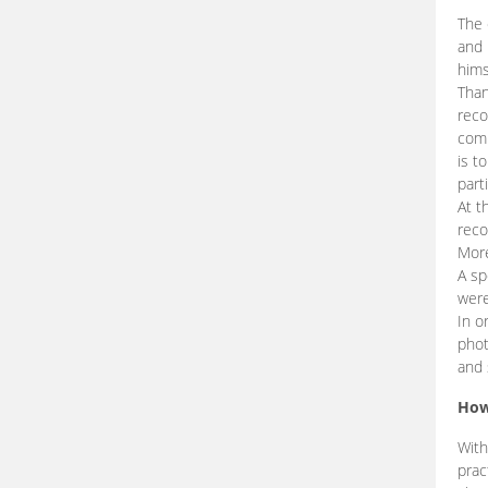
The 
and 
hims
Than
reco
comp
is t
part
At t
reco
More
A sp
were
In o
phot
and 
How
With
prac