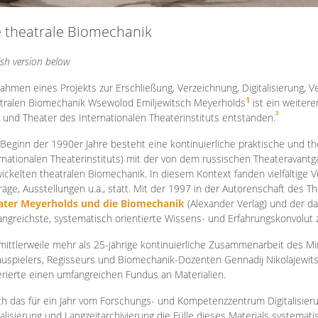
e theatrale Biomechanik
ish version below
ahmen eines Projekts zur Erschließung, Verzeichnung, Digitalisierung, Ve
1
tralen Biomechanik Wsewolod Emiljewitsch Meyerholds
ist ein weiter
2
 und Theater des Internationalen Theaterinstituts entstanden.
 Beginn der 1990er Jahre besteht eine kontinuierliche praktische und
rnationalen Theaterinstituts) mit der von dem russischen Theateravantg
ickelten theatralen Biomechanik. In diesem Kontext fanden vielfältige
räge, Ausstellungen u.a., statt. Mit d
er 1997 in der Autorenschaft des T
ater Meyerholds und die Biomechanik
(Alexander Verlag) und der d
ngreichste, systematisch orientierte Wissens- und Erfahrungskonvolut
mittlerweile mehr als 25-jährige kontinuierliche Zusammenarb
eit des M
uspielers, Regisseurs und Biomechanik-Dozenten Gennadij Nikolajewit
rierte einen umfangreichen Fundus an Materialien.
h das für ein Jahr vom Forschungs- und Kompetenzzentrum Digitalisier
talisierung und Langzeitarchivierung die Fülle dieses Materials systemat