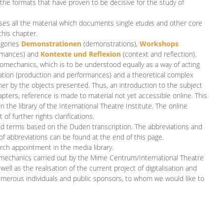
 the formats that have proven to be decisive for the study of
es all the material which documents single
etudes
and other core
this chapter.
egories
D
emonstrationen
(demonstrations),
Workshops
rmances)
and
Kontexte und Reflexion
(context and reflection).
iomechanics, which is to be understood equally as a way of acting
eation (production and performances) and a theoretical complex
her by the objects presented. Thus, an introduction to the subject
apters, reference is made to material not yet accessible online. This
n the library of the International Theatre Institute. The online
 further rights clarifications.
and terms based on the Duden transcription. The abbreviations and
of abbreviations can be found at the end of this page.
rch appointment in the media library.
omechanics carried out by the Mime Centrum/International Theatre
ll as the realisation of the current project of digitalisation and
merous individuals and public sponsors, to whom we would like to