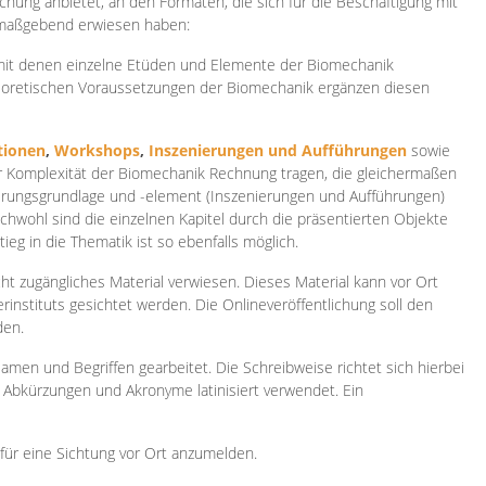
ichung anbietet, an den Formaten, die sich für die Beschäftigung mit
 maßgebend erwiesen haben:
 mit denen einzelne Etüden und Elemente der Biomechanik
heoretischen Voraussetzungen der Biomechanik ergänzen diesen
ionen
,
Workshops
,
Inszenierungen und Aufführungen
sowie
er Komplexität der Biomechanik Rechnung tragen, die gleichermaßen
ierungsgrundlage und -element (Inszenierungen und Aufführungen)
ichwohl sind die einzelnen Kapitel durch die präsentierten Objekte
ieg in die Thematik ist so ebenfalls möglich.
ht zugängliches Material verwiesen. Dieses Material kann vor Ort
rinstituts gesichtet werden. Die Onlineveröffentlichung soll den
den.
amen und Begriffen gearbeitet. Die Schreibweise richtet sich hierbei
 Abkürzungen und Akronyme latinisiert verwendet. Ein
 für eine Sichtung vor Ort anzumelden.