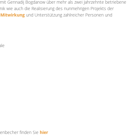
mit Gennadij Bogdanow über mehr als zwei Jahrzehnte betriebene
ik wie auch die Realisierung des nunmehrigen Projekts der
e
Mitwirkung
und Unterstützung zahlr
eicher Personen und
ale
tenbecher finden Sie
hier