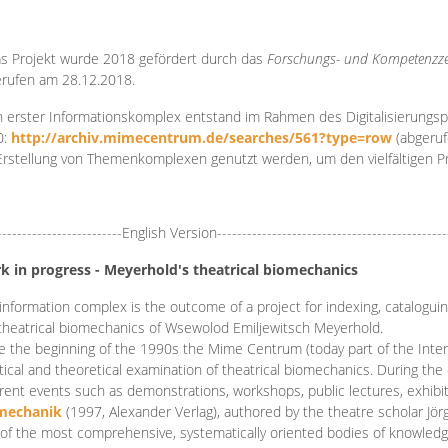
s Projekt wurde 2018 gefördert durch das
Forschungs- und Kompetenzze
rufen am 28.12.2018.
 erster Informationskomplex entstand im Rahmen des Digitalisierungsp
0:
http://archiv.mimecentrum.de/searches/561?type=row
(abgeruf
Erstellung von Themenkomplexen genutzt werden, um den vielfältigen 
-------------------------English Version----------------------------------------------
k in progress - Meyerhold's theatrical biomechanics
information complex is the outcome of a project for indexing, cataloguing,
theatrical biomechanics of Wsewolod Emiljewitsch Meyerhold.
e the beginning of the 1990s the Mime Centrum (today part of the Intern
tical and theoretical examination of theatrical biomechanics. During t
erent events such as demonstrations, workshops, public lectures, exhibi
mechanik
(1997, Alexander Verlag), authored by the theatre scholar Jö
of the most comprehensive, systematically oriented bodies of knowledg