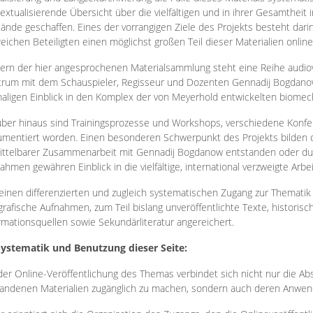
extualisierende Übersicht über die vielfältigen und in ihrer Gesamtheit
ände geschaffen. Eines der vorrangigen Ziele des Projekts besteht darin
reichen Beteiligten einen möglichst großen Teil dieser Materialien onlin
ern der hier angesprochenen Materialsammlung steht eine Reihe audi
rum mit dem Schauspieler, Regisseur und Dozenten Gennadij Bogdanow
aligen Einblick in den Komplex der von Meyerhold entwickelten biome
ber hinaus sind Trainingsprozesse und Workshops, verschiedene Konfer
mentiert worden. Einen besonderen Schwerpunkt des Projekts bilden di
ttelbarer Zusammenarbeit mit Gennadij Bogdanow entstanden oder durc
ahmen gewähren Einblick in die vielfältige, international verzweigte Arbe
inen differenzierten und zugleich systematischen Zugang zur Thematik 
grafische Aufnahmen, zum Teil bislang unveröffentlichte Texte, histori
rmationsquellen sowie Sekundärliteratur angereichert.
Systematik und Benutzung dieser Seite:
der Online-Veröffentlichung des Themas verbindet sich nicht nur die Abs
andenen Materialien zugänglich zu machen, sondern auch deren Anwend