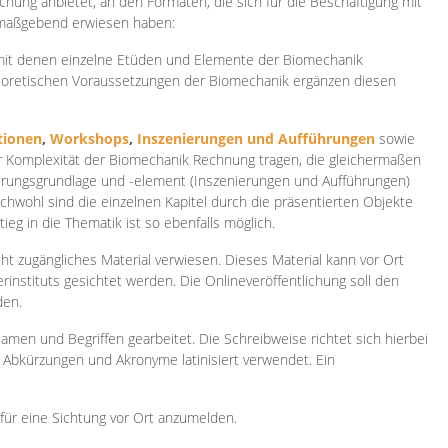
ichung anbietet, an den Formaten, die sich für die Beschäftigung mit
 maßgebend erwiesen haben:
 mit denen einzelne Etüden und Elemente der Biomechanik
heoretischen Voraussetzungen der Biomechanik ergänzen diesen
ionen
,
Workshops
,
Inszenierungen und Aufführungen
sowie
er Komplexität der Biomechanik Rechnung tragen, die gleichermaßen
ierungsgrundlage und -element (Inszenierungen und Aufführungen)
ichwohl sind die einzelnen Kapitel durch die präsentierten Objekte
ieg in die Thematik ist so ebenfalls möglich.
ht zugängliches Material verwiesen. Dieses Material kann vor Ort
rinstituts gesichtet werden. Die Onlineveröffentlichung soll den
den.
amen und Begriffen gearbeitet. Die Schreibweise richtet sich hierbei
 Abkürzungen und Akronyme latinisiert verwendet. Ein
 für eine Sichtung vor Ort anzumelden.