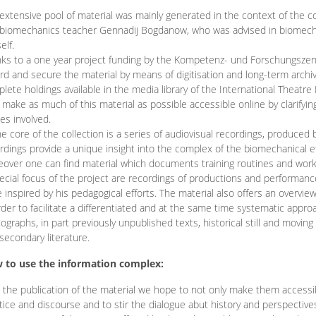
extensive pool of material was mainly generated in the context of the 
biomechanics teacher Gennadij Bogdanow, who was advised in biomechan
elf.
ks to a one year project funding by the Kompetenz- und Forschungszentru
rd and secure the material by means of digitisation and long-term archivi
lete holdings available in the media library of the International Theatre
o make as much of this material as possible accessible online by clarify
ies involved.
he core of the collection is a series of audiovisual recordings, produ
rdings provide a unique insight into the complex of the biomechanical 
over one can find material which documents training routines and works
ecial focus of the project are recordings of productions and performan
 inspired by his pedagogical efforts. The material also offers an overvie
rder to facilitate a differentiated and at the same time systematic appro
ographs, in part previously unpublished texts, historical still and movin
secondary literature.
 to use the information complex:
 the publication of the material we hope to not only make them access
tice and discourse and to stir the dialogue abut history and perspective