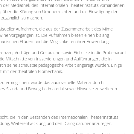
 in der Mediathek des Internationalen Theaterinstituts vorhandenen
, über die Klärung von Urheberrechten und die Einwilligung der
e zugänglich zu machen.
ovisueller Aufnahmen, die aus der Zusammenarbeit des Mime
 hervorgegangen ist. Die Aufnahmen bieten einen bislang
chanischen Etüden und die Möglichkeiten ihrer Anwendung.
enzen, Vorträge und Gespräche sowie Einblicke in die Probenarbeit
e Mitschnitte von Inszenierungen und Aufführungen, die in
h seine schauspielpädagogische Arbeit angeregt wurden. Einige
it mit der theatralen Biomechanik.
zu ermöglichen, wurde das audiovisuelle Material durch
sches Stand- und Bewegtbildmaterial sowie Hinweise zu weiteren
icht, die in den Beständen des Internationalen Theaterinstituts
ung, Weiterentwicklung und den Dialog darüber anzuregen.