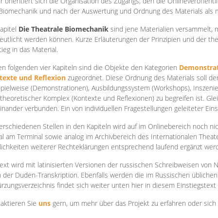
r orientiert sich die Organisation des Zugangs, den die Onlineveröffentl
Biomechanik und nach der Auswertung und Ordnung des Materials als
apite
l
Die Theatrale Biomechanik
sind jene Materialien versammelt,
eutlicht werden können. Kurze Erläuterungen der Prinzipien und der t
tieg in das Material.
en folgenden vier Kapiteln sind die Objekte den Kategorien
Demonstrat
texte und Reflexion
zugeordnet. Diese Ordnung des Materials soll d
Spielweise (Demonstrationen), Ausbildungssystem (Workshops), Inszen
theoretischer Komplex (Kontexte und Reflexionen) zu begreifen ist. Gle
inander verbunden. Ein von individuellen Fragestellungen geleiteter Einst
erschiedenen Stellen in den Kapiteln wird auf im Onlinebereich noch nic
tal am Terminal sowie analog im Archivbereich des Internationalen Theate
ichkeiten weiterer Rechteklärungen entsprechend laufend ergänzt wer
ext wird mit latinisierten Versionen der russischen Schreibweisen von N
 der Duden-Transkription. Ebenfalls werden die im Russischen üblichen
rzungsverzeichnis findet sich weiter unten hier in diesem Einstiegstext
aktieren Sie
uns
gern, um mehr über das Projekt zu erfahren oder sich