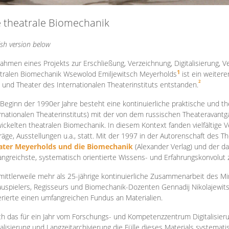
e theatrale Biomechanik
ish version below
ahmen eines Projekts zur Erschließung, Verzeichnung, Digitalisierung, Ve
1
tralen Biomechanik Wsewolod Emiljewitsch Meyerholds
ist ein weiter
2
 und Theater des Internationalen Theaterinstituts entstanden.
 Beginn der 1990er Jahre besteht eine kontinuierliche praktische und
rnationalen Theaterinstituts) mit der von dem russischen Theateravantg
ickelten theatralen Biomechanik. In diesem Kontext fanden vielfältige
räge, Ausstellungen u.a., statt. Mit d
er 1997 in der Autorenschaft des T
ater Meyerholds und die Biomechanik
(Alexander Verlag) und der d
ngreichste, systematisch orientierte Wissens- und Erfahrungskonvolut
mittlerweile mehr als 25-jährige kontinuierliche Zusammenarb
eit des M
uspielers, Regisseurs und Biomechanik-Dozenten Gennadij Nikolajewit
rierte einen umfangreichen Fundus an Materialien.
h das für ein Jahr vom Forschungs- und Kompetenzzentrum Digitalisier
talisierung und Langzeitarchivierung die Fülle dieses Materials systemat