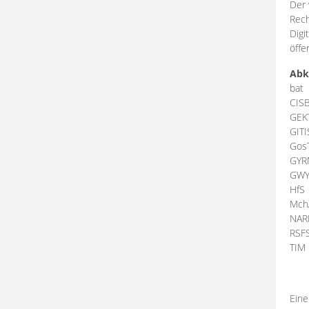
Der 
Rech
Digi
öffe
Abk
bat
CIS
GEK
GIT
Gos
GY
GW
HfS
Mch
NA
RSF
TI
Eine