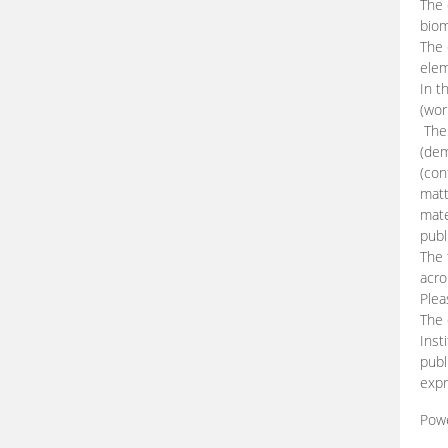
The 
biom
The
elem
In t
(wor
The 
(dem
(con
matt
mate
publ
The 
acro
Plea
The 
Inst
publ
expr
Pow