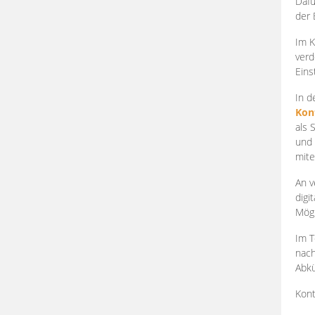
Dafü
der 
Im K
verd
Eins
In d
Kon
als 
und 
mite
An v
digi
Mögl
Im T
nach
Abkü
Kont