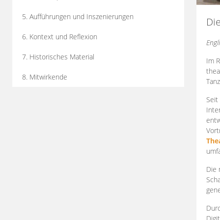
5. Aufführungen und Inszenierungen
Di
6. Kontext und Reflexion
Engl
7. Historisches Material
Im R
thea
8. Mitwirkende
Tanz
Seit
Inte
entw
Vort
The
umfa
Die 
Scha
gene
Durc
Digi