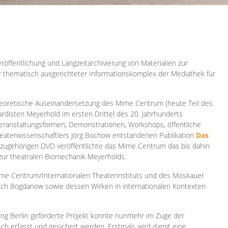
röffentlichung und Langzeitarchivierung von Materialien zur
er thematisch ausgerichteter Informationskomplex der Mediathek für
 theoretische Auseinandersetzung des Mime Centrum (heute Teil des
ardisten Meyerhold im ersten Drittel des 20. Jahrhunderts
 Veranstaltungsformen, Demonstrationen, Workshops, öffentliche
heaterwissenschaftlers Jörg Bochow entstandenen Publikation
Das
azugehörigen DVD veröffentlichte das Mime Centrum das bis dahin
 zur theatralen Biomechanik Meyerholds.
ime Centrum/Internationalen Theaterinstituts und des Moskauer
sch Bogdanow sowie dessen Wirken in internationalen Kontexten
ung Berlin geförderte Projekt konnte nunmehr im Zuge der
isch erfasst und gesichert werden. Erstmals wird damit eine