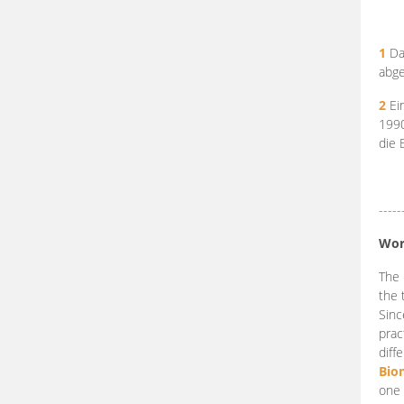
1
Da
abge
2
Ein
199
die 
-----
Wor
The 
the 
Sinc
prac
diff
Bio
one 