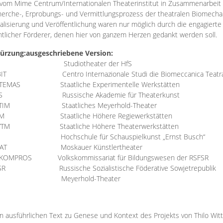
vom Mime Centrum/Internationalen Theaterinstitut in Zusammenarbeit 
erche-, Erprobungs- und Vermittlungsprozess der theatralen Biomechan
talisierung und Veröffentlichung waren nur möglich durch die engagiert
ntlicher Förderer, denen hier von ganzem Herzen gedankt werden soll.
ürzung:
ausgeschriebene Version:
Studiotheater der HfS
BIT
Centro Internazionale Studi die Biomeccanica Teatr
TEMAS
Staatliche Experimentelle Werkstätten
IS
Russische Akademie für Theaterkunst
TIM
Staatliches Meyerhold-Theater
RM
Staatliche Höhere Regiewerkstätten
YTM
Staatliche Höhere Theaterwerkstätten
Hochschule für Schauspielkunst „Ernst Busch“
AT
Moskauer Künstlertheater
RKOMPROS
Volkskommissariat für Bildungswesen der RSFSR
SR
Russische Sozialistische Föderative Sowjetrepublik
M Meyerhold-Theater
n ausführlichen Text zu Genese und Kontext des Projekts von Thilo Wit