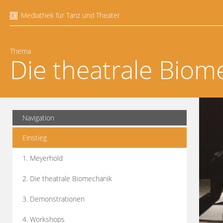
Mediathek für Tanz und Theater
Thema
Die theatrale Biom
Navigation
Einstieg
1. Meyerhold
2. Die theatrale Biomechanik
3. Demonstrationen
4. Workshops