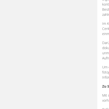
kont
Best
zahl
Im K
Cent
einm
Darü
doku
unmi
Aufn
Um e
foto
Info
Zu 
Mit 
vorh