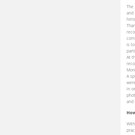
The 
and 
hims
Than
reco
comp
is t
part
At t
reco
More
A sp
were
In o
phot
and 
How
With
prac