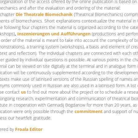
organization of the access offered by the online publication is based on
echanics and after the evaluation and ordering of the material:
 chapter
Die Theatrale Biomechanik
(Theatrical Biomechanics)
compris
ents of biomechanics. Short explanations contextualize the material in 
he following four chapters the material is organized according to the cat
kshops)
,
Inszenierungen und Aufführungen
(productions and perfo
order of the material is meant to take into account the complexity of b
onstrations), a training system (workshops), a basis and element of cr
text and reflection). The individual chapters are connected with each ot
er guided by individual questions is possible. At various points in the ch
rial can be viewed on site digitally at the terminal and in analogue form i
ication will be continuously supplemented according to the development of
texts make use of latinised versions of the Russian spelling of names 
nyms commonly used in Russian are also used in a latinised form. A list 
se contact
us
to find out more about the project or to schedule a resea
ongoing research, experimentation and communication of theatrical bi
itute in cooperation with Gennadij Bogdanow for more than 20 years, as we
ication were only possible through the
commitment
and support of nu
ess our heartfelt gratitude.
ered by
Froala Editor