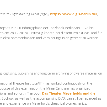
ntrum Digitalisierung
Berlin
(
digiS
),
https://www.digis-berlin.de/
,
rojekts zur Gründungsphase der Tanzfabrik Berlin von 1978 bis
en am 28.12.2018). Erstmalig konnte bei diesem Projekt das Tool für
Projektzusammenhängen und Verbindungslinien gerecht zu werden.
-------
 digitising, publishing and long-term archiving of diverse material on
ational Theatre Institute/ITI) has worked continuously on the
he course of this examination the Mime Centrum has organized
tions and so forth. The book
Das Theater Meyerholds und die
rg Bochow, as well as the accompanying DVD, can still be regarded as
e and experience on Meyerhold's theatrical biomechanics.