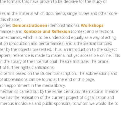
 the formats that have proven to be decisive for the study of
es all the material which documents single
etudes
and other core
this chapter.
egories
D
emonstrationen
(demonstrations),
Workshops
rmances)
and
Kontexte und Reflexion
(context and reflection).
iomechanics, which is to be understood equally as a way of acting
eation (production and performances) and a theoretical complex
her by the objects presented. Thus, an introduction to the subject
apters, reference is made to material not yet accessible online. This
n the library of the International Theatre Institute. The online
 further rights clarifications.
and terms based on the Duden transcription. The abbreviations and
of abbreviations can be found at the end of this page.
rch appointment in the media library.
omechanics carried out by the Mime Centrum/International Theatre
ll as the realisation of the current project of digitalisation and
merous individuals and public sponsors, to whom we would like to