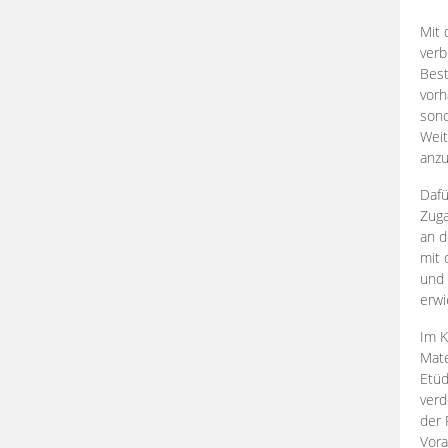
Mit 
verb
Best
vorh
son
Weit
anzu
Dafü
Zuga
an d
mit 
und 
erwi
Im K
Mate
Etü
verd
der 
Vora