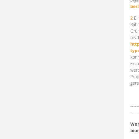
berl
2
Ein
Rahm
Grün
bis 
htt
typ
konn
Erst
werd
Proj
gere
-----
-----
Work
bio