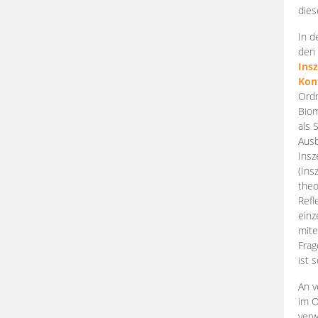
dies
In d
den 
Ins
Kon
Ordn
Biom
als 
Ausb
Insz
(Ins
theo
Refl
einz
mite
Frag
ist 
An v
im O
verw