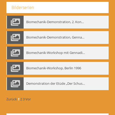
Bilderserien
Biomechanik-Demonstration, 2. Kongress der EMF, Mai 1995
Biomechanik-Demonstration, Gennadij Bogdanow im Berliner Ensemble, 04.10.1991
Biomechanik-Workshop mit Gennadij Nikolajewitsch Bogdanow im Mime Centrum Berlin, 1991
Biomechanik-Workshop, Berlin 1996
Demonstration der Etüde „Der Schuss mit dem Bogen“ durch Gennadij Nikolajewitsch Bogdanow, Berlin 1991
Zurück
1
2
3
Vor