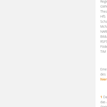
Regi
GW
Thea
HfS
Scha
Mch
NA
Bil
RSF
Föde
TI
Eine
des 
hier
1
Da
das
Digi