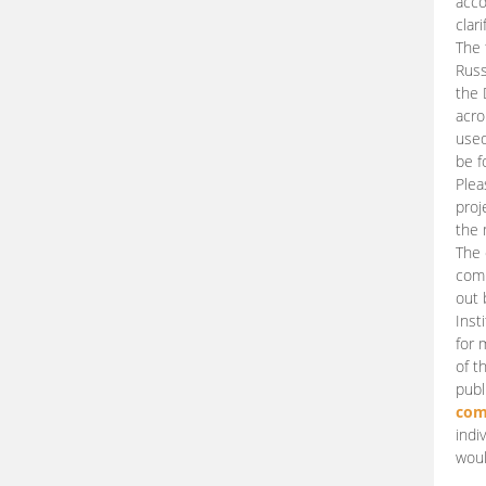
acco
clari
The 
Russ
the 
acro
used
be f
Plea
proj
the 
The 
comm
out 
Inst
for 
of t
publ
com
indi
woul