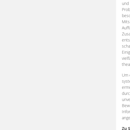
und 
Prob
beso
Mits
Auff
Zus
ents
scha
Eini
viel
thea
Um e
syst
ermö
durc
unve
Bewe
Info
ange
Zu 