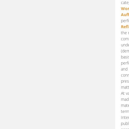
cate
Wor
Auf
perf
Ref
the 
comp
unde
(dem
basi
perf
and 
conn
pres
matt
At v
made
mate
term
Inte
publ