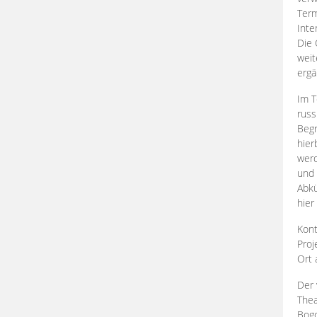
Term
Inte
Die 
weit
ergä
Im T
russ
Begr
hier
werd
und 
Abkü
hier
Kont
Proj
Ort
Der 
Thea
Bogd