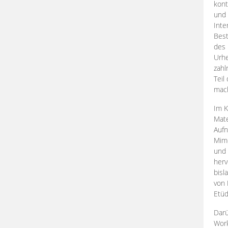
kont
und 
Inte
Best
des 
Urhe
zahl
Teil
mac
Im K
Mate
Aufn
Mime
und
herv
bisl
von 
Etüd
Darü
Work