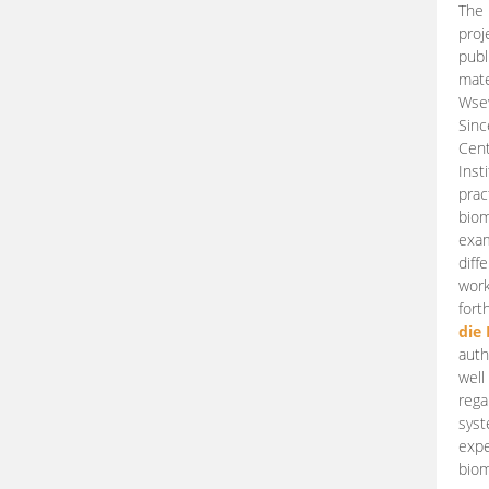
The 
proj
publ
mate
Wsew
Sinc
Cent
Inst
prac
biom
exam
diff
work
fort
die
auth
well
rega
syst
expe
biom