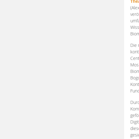
The
(Ale
verö
umfa
Wiss
Biom
Die 
kont
Cent
Mosk
Biom
Bogd
Kont
Fund
Durc
Komp
gefö
Digi
dies
gesi