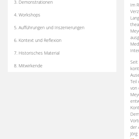
3. Demonstrationen
Im R
Verz
4. Workshops
Lang
thea
5. Aufführungen und Inszenierungen
Mey
ausg
6. Kontext und Reflexion
Medi
Inte
7. Historisches Material
Seit
8. Mitwirkende
kont
Aus
Teil
von 
Meye
entw
Kont
Demo
Vort
der 
Jörg