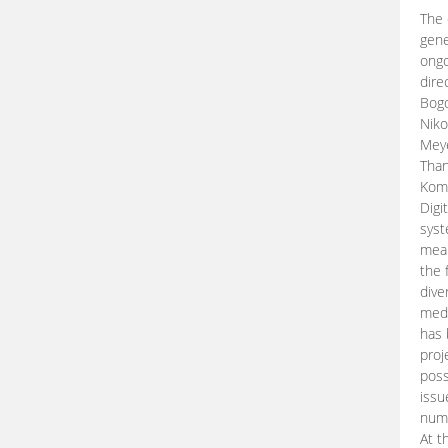
The 
gene
ongo
dire
Bogd
Niko
Meye
Than
Kom
Digi
syst
mean
the 
dive
medi
has 
proj
poss
issu
nume
At t