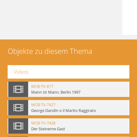
Objekte zu diesem Thema
Videos
MCB-TV-617
Mann ist Mann, Berlin 1997
MCB-TV-7427
George Dandin o il Marito Raggirato
MCB-TV-7428
Der Steinerne Gast