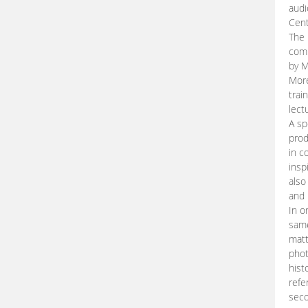
audi
Cent
The 
comp
by M
More
trai
lect
A sp
prod
in c
insp
also
and 
In o
same
matt
phot
hist
refe
seco