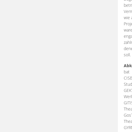
betr
Verm
wie 
Proj
ware
enga
zahl
dene
soll.
Abk
bat
CIS
Stud
GEK
Werk
GIT
Thea
Gos
Thea
GY