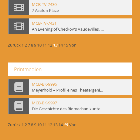
MCB-TV-7430
7 Assilon Place
MCB-TV-7431
An Evening of Checkov's Vaudevilles. The Evils of Tobacco, The Bear, The Marriage Proposal
Zurück
1
2
7
8
9
10
11
12
13
14
15
Vor
Printmedien
MCB-BK-9996
Meyerhold – Profil eines Theatergenies. Vortrag. Arbeitsdemonstration - interne Signatur: BM-prt-203
MCB-BK-9997
Die Geschichte des Biomechanikunterrichts im Theater der Satire - interne Signatur: BM-prt-204
Zurück
1
2
7
8
9
10
11
12
13
14
15
Vor