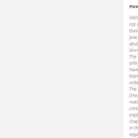
How
With
not 
thei
prac
abut
biom
The 
onli
have
biom
orde
The
(The
mate
core
expl
chap
In t
orga