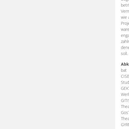
betr
Verm
wie 
Proj
ware
enga
zahl
dene
soll.
Abk
bat
CIS
Stud
GEK
Werk
GIT
Thea
Gos
Thea
GY