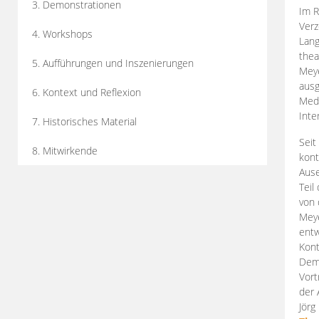
3. Demonstrationen
Im R
Verz
4. Workshops
Lang
thea
5. Aufführungen und Inszenierungen
Mey
ausg
6. Kontext und Reflexion
Medi
Inte
7. Historisches Material
Seit
8. Mitwirkende
kont
Aus
Teil
von 
Meye
entw
Kont
Demo
Vort
der 
Jörg