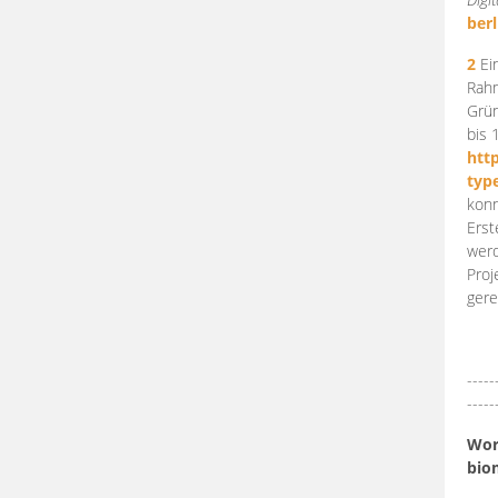
berl
2
Ein
Rahm
Grün
bis 
htt
typ
konn
Erst
werd
Proj
gere
-----
-----
Work
bio