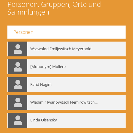
Personen, Gruppen, Orte und
Sammlungen
Personen
Wsewolod Emiljewitsch Meyerhold
[Mononym] Molière
Farid Nagim
Wladimir Iwanowitsch Nemirowitsch-Dantschenko
Linda Olsansky