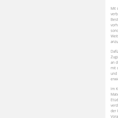
Mit 
verb
Best
vorh
son
Weit
anzu
Dafü
Zuga
an d
mit 
und 
erwi
Im K
Mate
Etü
verd
der 
Vora