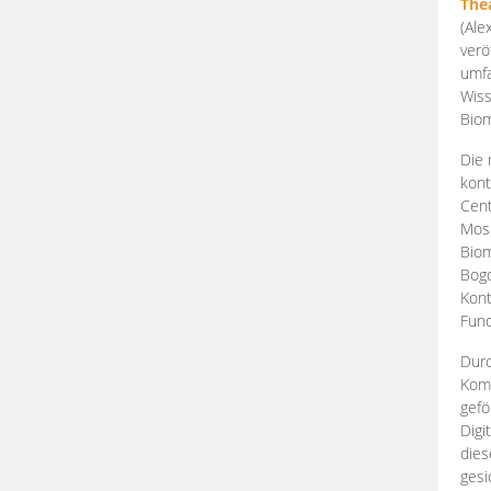
The
(Ale
verö
umfa
Wiss
Biom
Die 
kont
Cent
Mosk
Biom
Bogd
Kont
Fund
Durc
Komp
gefö
Digi
dies
gesi