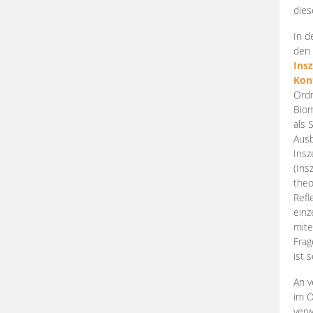
dies
In d
den 
Ins
Kon
Ordn
Biom
als 
Ausb
Insz
(Ins
theo
Refl
einz
mite
Frag
ist 
An v
im O
verw