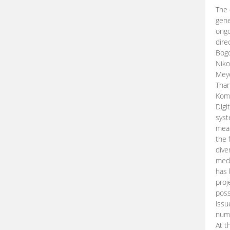
The 
gene
ongo
dire
Bogd
Niko
Meye
Than
Kom
Digi
syst
mean
the 
dive
medi
has 
proj
poss
issu
nume
At t