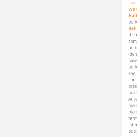
cate
Wor
Auf
perf
Ref
the 
comp
unde
(dem
basi
perf
and 
conn
pres
matt
At v
made
mate
term
Inte
publ