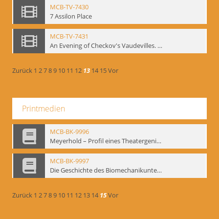
MCB-TV-7430
7 Assilon Place
MCB-TV-7431
An Evening of Checkov's Vaudevilles. The Evils of Tobacco, The Bear, The Marriage Proposal
Zurück
1
2
7
8
9
10
11
12
13
14
15
Vor
Printmedien
MCB-BK-9996
Meyerhold – Profil eines Theatergenies. Vortrag. Arbeitsdemonstration - interne Signatur: BM-prt-203
MCB-BK-9997
Die Geschichte des Biomechanikunterrichts im Theater der Satire - interne Signatur: BM-prt-204
Zurück
1
2
7
8
9
10
11
12
13
14
15
Vor