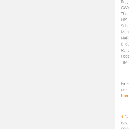
Regi
GW
Thea
HfS
Scha
Mch
NA
Bil
RSF
Föde
TI
Eine
des 
hier
1
Da
das
Digi