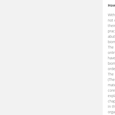
How
With
not 
thei
prac
abut
biom
The 
onli
have
biom
orde
The
(The
mate
core
expl
chap
In t
orga