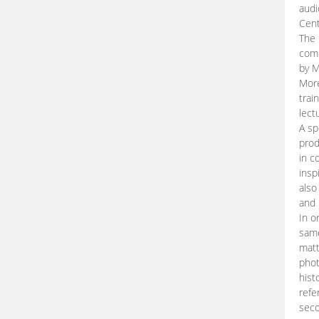
audi
Cent
The 
comp
by M
More
trai
lect
A sp
prod
in c
insp
also
and 
In o
same
matt
phot
hist
refe
seco