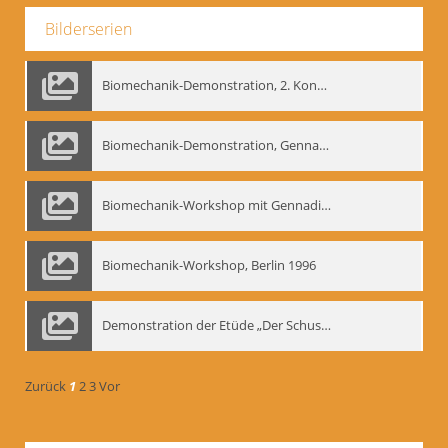
Bilderserien
Biomechanik-Demonstration, 2. Kongress der EMF, Mai 1995
Biomechanik-Demonstration, Gennadij Bogdanow im Berliner Ensemble, 04.10.1991
Biomechanik-Workshop mit Gennadij Nikolajewitsch Bogdanow im Mime Centrum Berlin, 1991
Biomechanik-Workshop, Berlin 1996
Demonstration der Etüde „Der Schuss mit dem Bogen“ durch Gennadij Nikolajewitsch Bogdanow, Berlin 1991
Zurück
1
2
3
Vor