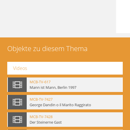
Objekte zu diesem Thema
Videos
MCB-TV-617
Mann ist Mann, Berlin 1997
MCB-TV-7427
George Dandin o il Marito Raggirato
MCB-TV-7428
Der Steinerne Gast