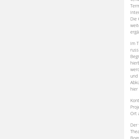
Term
Inte
Die 
weit
ergä
Im T
russ
Begr
hier
werd
und 
Abkü
hier
Kont
Proj
Ort
Der 
Thea
Bogd