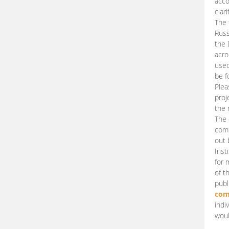
acco
clari
The 
Russ
the 
acro
used
be f
Plea
proj
the 
The 
comm
out 
Inst
for 
of t
publ
com
indi
woul