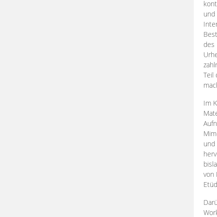
kont
und 
Inte
Best
des 
Urhe
zahl
Teil
mac
Im K
Mate
Aufn
Mime
und
herv
bisl
von 
Etüd
Darü
Work