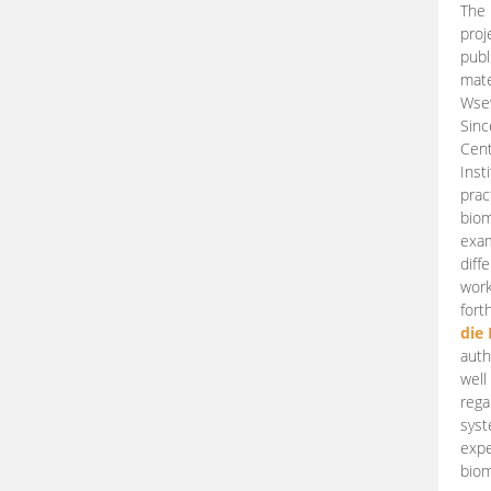
The 
proj
publ
mate
Wsew
Sinc
Cent
Inst
prac
biom
exam
diff
work
fort
die
auth
well
rega
syst
expe
biom