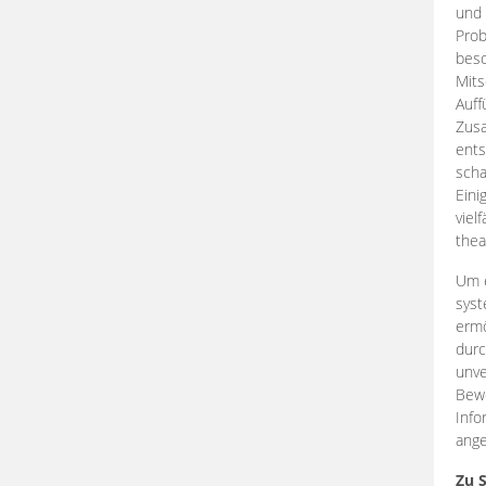
und 
Prob
beso
Mits
Auff
Zus
ents
scha
Eini
viel
thea
Um e
syst
ermö
durc
unve
Bewe
Info
ange
Zu 