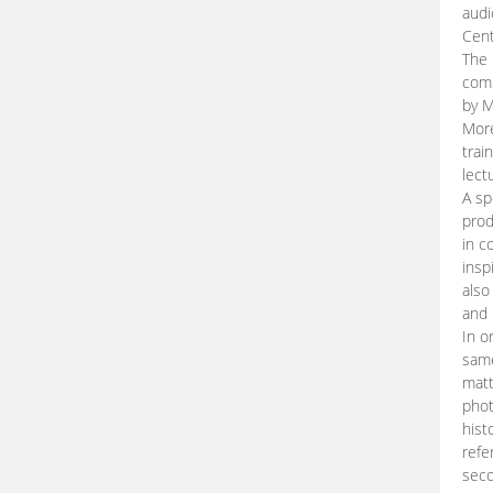
audi
Cent
The 
comp
by M
More
trai
lect
A sp
prod
in c
insp
also
and 
In o
same
matt
phot
hist
refe
seco