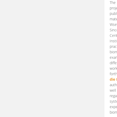
The 
proj
publ
mate
Wsew
Sinc
Cent
Inst
prac
biom
exam
diff
work
fort
die
auth
well
rega
syst
expe
biom