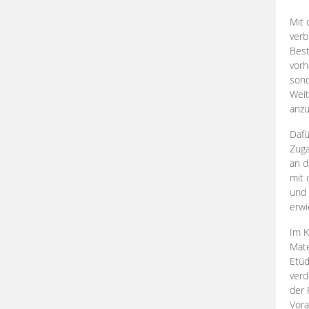
Mit 
verb
Best
vorh
son
Weit
anzu
Dafü
Zuga
an d
mit 
und 
erwi
Im K
Mate
Etü
verd
der 
Vora