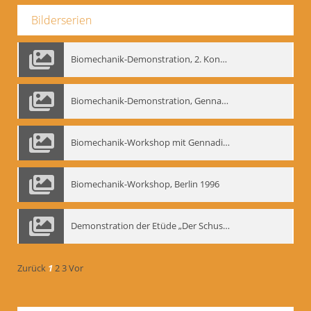
Bilderserien
Biomechanik-Demonstration, 2. Kongress der EMF, Mai 1995
Biomechanik-Demonstration, Gennadij Bogdanow im Berliner Ensemble, 04.10.1991
Biomechanik-Workshop mit Gennadij Nikolajewitsch Bogdanow im Mime Centrum Berlin, 1991
Biomechanik-Workshop, Berlin 1996
Demonstration der Etüde „Der Schuss mit dem Bogen“ durch Gennadij Nikolajewitsch Bogdanow, Berlin 1991
Zurück
1
2
3
Vor