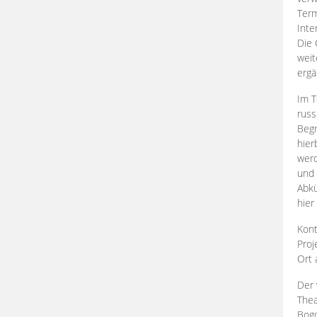
Term
Inte
Die 
weit
ergä
Im T
russ
Begr
hier
werd
und 
Abkü
hier
Kont
Proj
Ort
Der 
Thea
Bogd