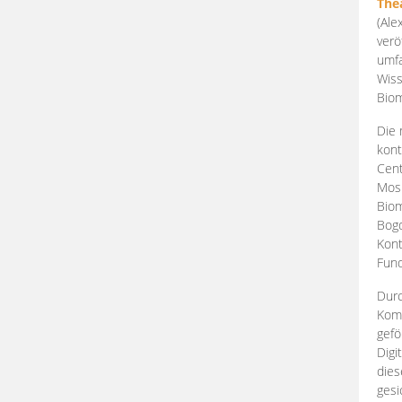
The
(Ale
verö
umfa
Wiss
Biom
Die 
kont
Cent
Mosk
Biom
Bogd
Kont
Fund
Durc
Komp
gefö
Digi
dies
gesi