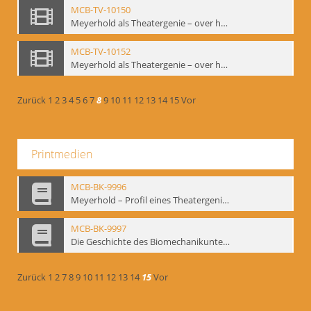
MCB-TV-10150
Meyerhold als Theatergenie – over het mechanik van de acteursexpressie - Interne Signatur: BM-vid-108
MCB-TV-10152
Meyerhold als Theatergenie – over het mechanik van de acteursexpressie, Ausschnitt 2 - Interne Signatur: BM-vid-108_A2
Zurück
1
2
3
4
5
6
7
8
9
10
11
12
13
14
15
Vor
Printmedien
MCB-BK-9996
Meyerhold – Profil eines Theatergenies. Vortrag. Arbeitsdemonstration - interne Signatur: BM-prt-203
MCB-BK-9997
Die Geschichte des Biomechanikunterrichts im Theater der Satire - interne Signatur: BM-prt-204
Zurück
1
2
7
8
9
10
11
12
13
14
15
Vor