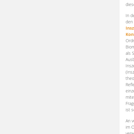
dies
In d
den 
Ins
Kon
Ordn
Biom
als 
Ausb
Insz
(Ins
theo
Refl
einz
mite
Frag
ist 
An v
im O
verw