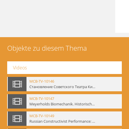
Objekte zu diesem Thema
Videos
MCB-TV-10146
Становление Советского Театра Кино - свидетельства эпохи 1920-1936 / Entstehung des sowjetischen Theaters – kinematografische Zeugnisse 1920-1936 - Interne Signatur: BM-vid-96
MCB-TV-10147
Meyerholds Biomechanik. Historisches Filmmaterial - Interne Signatur: BM-vid-99
MCB-TV-10149
Russian Constructivist Performance: An Evening of Foregger's Mastfor Cabaret. Good Treatment for Horses - Interne Signatur: BM-vid-105