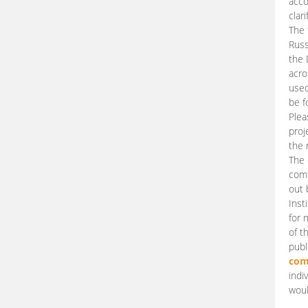
acco
clari
The 
Russ
the 
acro
used
be f
Plea
proj
the 
The 
comm
out 
Inst
for 
of t
publ
com
indi
woul