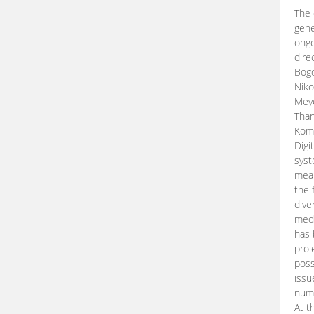
The 
gene
ongo
dire
Bogd
Niko
Meye
Than
Kom
Digi
syst
mean
the 
dive
medi
has 
proj
poss
issu
nume
At t