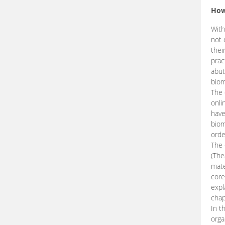
How
With
not 
thei
prac
abut
biom
The 
onli
have
biom
orde
The
(The
mate
core
expl
chap
In t
orga