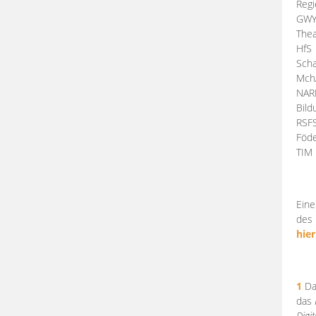
Regi
GW
Thea
HfS
Scha
Mch
NA
Bil
RSF
Föde
TI
Eine
des 
hier
1
Da
das
Digi