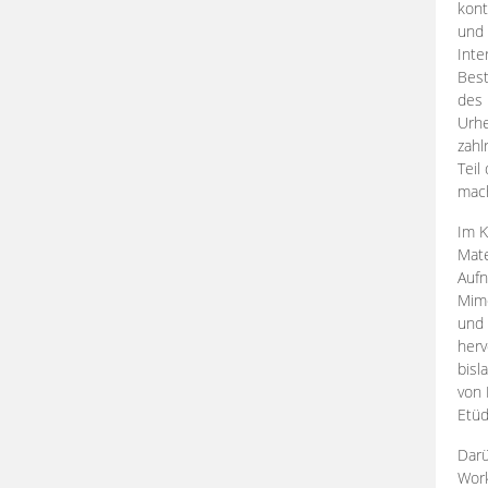
kont
und 
Inte
Best
des 
Urhe
zahl
Teil
mac
Im K
Mate
Aufn
Mime
und
herv
bisl
von 
Etüd
Darü
Work