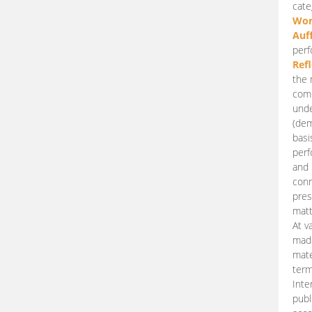
cate
Wor
Auf
perf
Ref
the 
comp
unde
(dem
basi
perf
and 
conn
pres
matt
At v
made
mate
term
Inte
publ