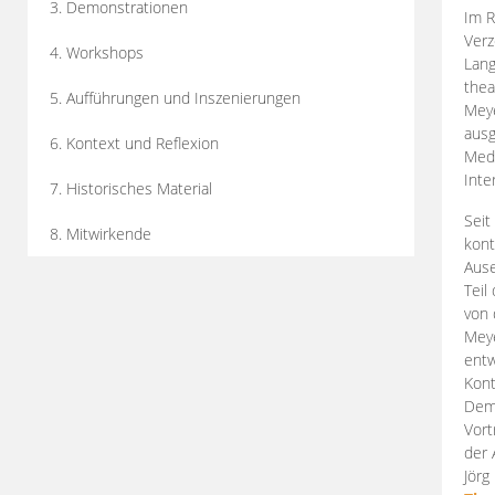
3. Demonstrationen
Im R
Verz
4. Workshops
Lang
thea
5. Aufführungen und Inszenierungen
Mey
ausg
6. Kontext und Reflexion
Medi
Inte
7. Historisches Material
Seit
8. Mitwirkende
kont
Aus
Teil
von 
Meye
entw
Kont
Demo
Vort
der 
Jörg