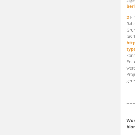
berl
2
Ein
Rahm
Grün
bis 
htt
typ
konn
Erst
werd
Proj
gere
-----
-----
Work
bio