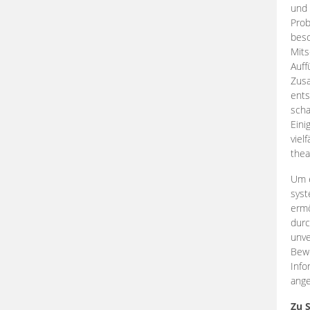
und 
Prob
beso
Mits
Auff
Zus
ents
scha
Eini
viel
thea
Um e
syst
ermö
durc
unve
Bewe
Info
ange
Zu 