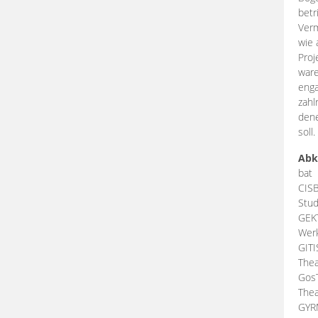
betr
Verm
wie 
Proj
ware
enga
zahl
dene
soll.
Abk
bat
CIS
Stud
GEK
Werk
GIT
Thea
Gos
Thea
GY