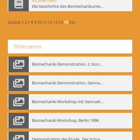
MCB-BK-9997
Die Geschichte des Biomechanikunterrichts im Theater der Satire - interne Signatur: BM-prt-204
Zurück
1
2
7
8
9
10
11
12
13
14
15
Vor
Bilderserien
Biomechanik-Demonstration, 2. Kongress der EMF, Mai 1995
Biomechanik-Demonstration, Gennadij Bogdanow im Berliner Ensemble, 04.10.1991
Biomechanik-Workshop mit Gennadij Nikolajewitsch Bogdanow im Mime Centrum Berlin, 1991
Biomechanik-Workshop, Berlin 1996
Demonstration der Etüde „Der Schuss mit dem Bogen“ durch Gennadij Nikolajewitsch Bogdanow, Berlin 1991