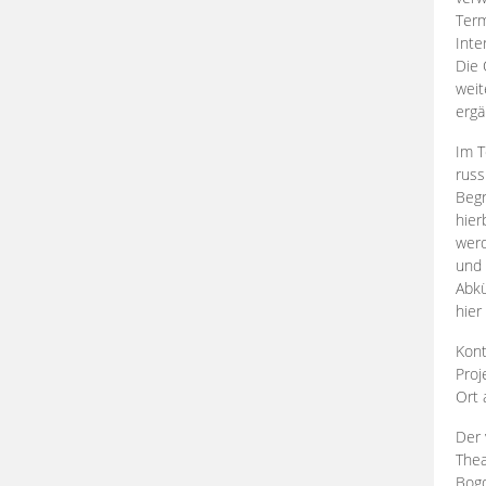
Term
Inte
Die 
weit
ergä
Im T
russ
Begr
hier
werd
und 
Abkü
hier
Kont
Proj
Ort
Der 
Thea
Bogd