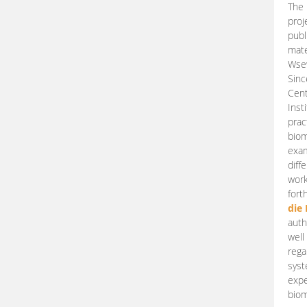
The 
proj
publ
mate
Wsew
Sinc
Cent
Inst
prac
biom
exam
diff
work
fort
die
auth
well
rega
syst
expe
biom