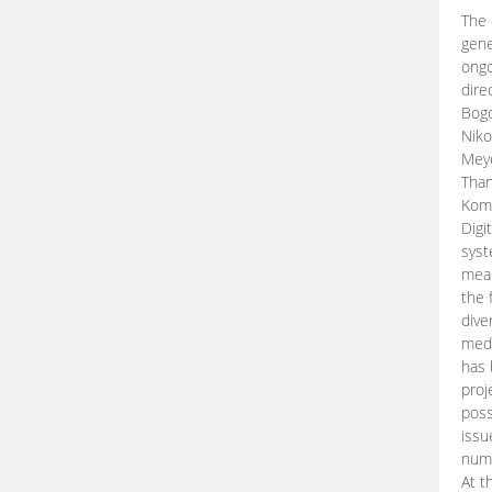
The 
gene
ongo
dire
Bogd
Niko
Meye
Than
Kom
Digi
syst
mean
the 
dive
medi
has 
proj
poss
issu
nume
At t