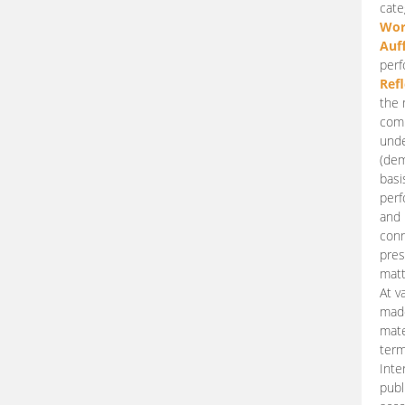
cate
Wor
Auf
perf
Ref
the 
comp
unde
(dem
basi
perf
and 
conn
pres
matt
At v
made
mate
term
Inte
publ