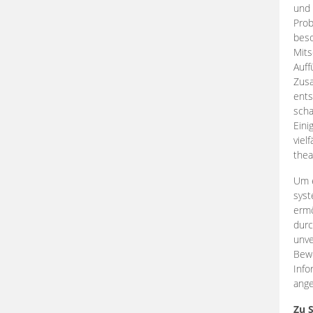
und 
Prob
beso
Mits
Auff
Zus
ents
scha
Eini
viel
thea
Um e
syst
ermö
durc
unve
Bewe
Info
ange
Zu 