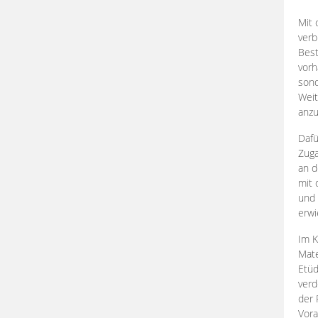
Mit 
verb
Best
vorh
son
Weit
anzu
Dafü
Zuga
an d
mit 
und 
erwi
Im K
Mate
Etü
verd
der 
Vora