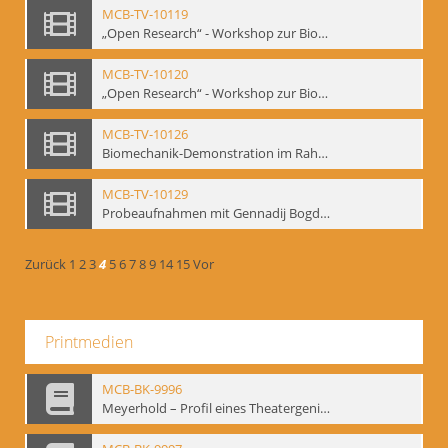
MCB-TV-10119
„Open Research“ - Workshop zur Biomechanik, 10.-14.05.1994 im Mime Centrum Berlin (Bd.1). - Interne Signatur: BM-vid-26
MCB-TV-10120
„Open Research“ - Workshop zur Biomechanik, 10.-14.05.1994 im Mime Centrum Berlin (Bd.2). - Interne Signatur: BM-vid-27
MCB-TV-10126
Biomechanik-Demonstration im Rahmen vom 2. Kongress der European Mime Federation: „Rekonstruktion/Innovation“, Berlin Mai 1993 - Interne Signatur: BM-vid-36
MCB-TV-10129
Probeaufnahmen mit Gennadij Bogdanow und Demonstrationsvortrag im Berliner Ensemble, 04.10.1991, Ausschnitt 2 - Interne Signatur: BM-vid-45_A2
Zurück
1
2
3
4
5
6
7
8
9
14
15
Vor
Printmedien
MCB-BK-9996
Meyerhold – Profil eines Theatergenies. Vortrag. Arbeitsdemonstration - interne Signatur: BM-prt-203