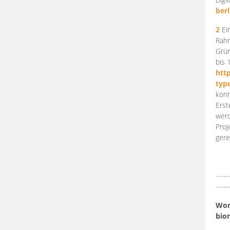
berl
2
Ein
Rahm
Grün
bis 
htt
typ
konn
Erst
werd
Proj
gere
-----
-----
Work
bio