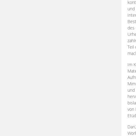
kont
und 
Inte
Best
des 
Urhe
zahl
Teil
mac
Im K
Mate
Aufn
Mime
und
herv
bisl
von 
Etüd
Darü
Work