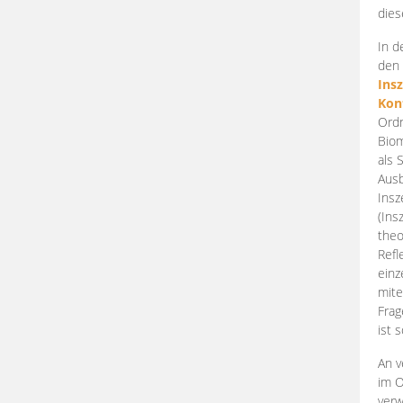
dies
In d
den 
Ins
Kon
Ordn
Biom
als 
Ausb
Insz
(Ins
theo
Refl
einz
mite
Frag
ist 
An v
im O
verw