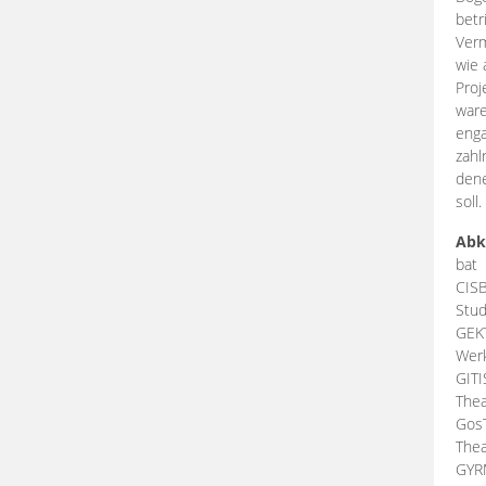
betr
Verm
wie 
Proj
ware
enga
zahl
dene
soll.
Abk
bat
CIS
Stud
GEK
Werk
GIT
Thea
Gos
Thea
GY