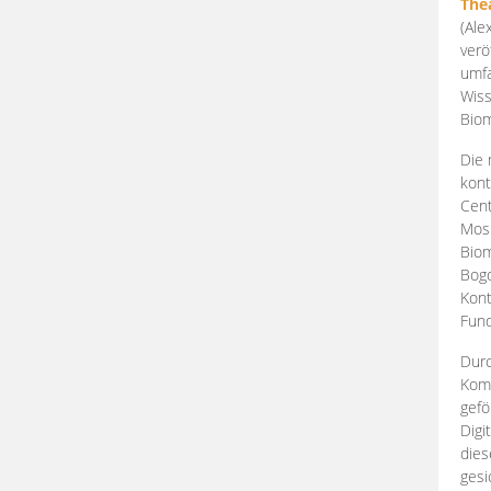
The
(Ale
verö
umfa
Wiss
Biom
Die 
kont
Cent
Mosk
Biom
Bogd
Kont
Fund
Durc
Komp
gefö
Digi
dies
gesi