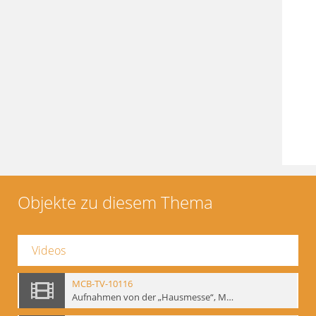
Objekte zu diesem Thema
Videos
MCB-TV-10116
Aufnahmen von der „Hausmesse“, Mime Centrum Berlin, 1994. Ausstellung und Veranstaltungsreihe anlässlich des 120. Geburtstages von W. E. Meyerhold im Mime Centrum Berlin, Februar 1994 (Bd.3) - Interne Signatur: BM-vid-23