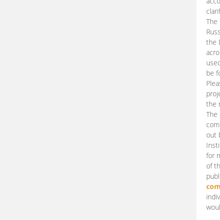
acco
clari
The 
Russ
the 
acro
used
be f
Plea
proj
the 
The 
comm
out 
Inst
for 
of t
publ
com
indi
woul