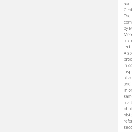
audi
Cent
The 
comp
by M
More
trai
lect
A sp
prod
in c
insp
also
and 
In o
same
matt
phot
hist
refe
seco