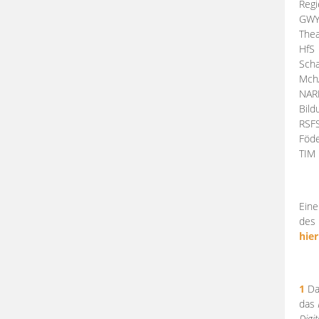
Regi
GW
Thea
HfS
Scha
Mch
NA
Bil
RSF
Föde
TI
Eine
des 
hier
1
Da
das
Digi