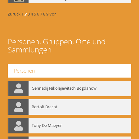
Zurück
1
2
3
4
5
6
7
8
9
Vor
Personen, Gruppen, Orte und
Sammlungen
Personen
Gennadij Nikolajewitsch Bogdanow
Bertolt Brecht
Tony De Maeyer