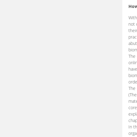
How
With
not 
thei
prac
abut
biom
The 
onli
have
biom
orde
The
(The
mate
core
expl
chap
In t
orga