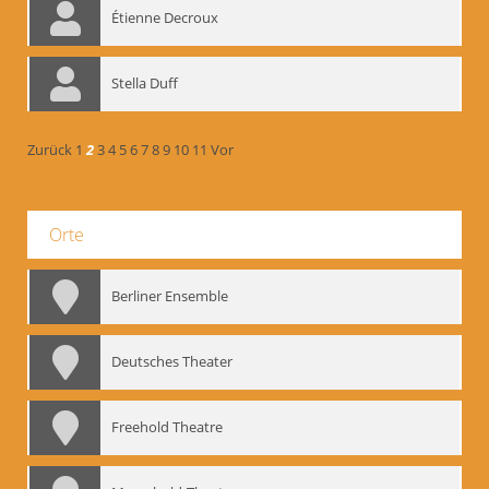
Étienne Decroux
Stella Duff
Zurück
1
2
3
4
5
6
7
8
9
10
11
Vor
Orte
Berliner Ensemble
Deutsches Theater
Freehold Theatre