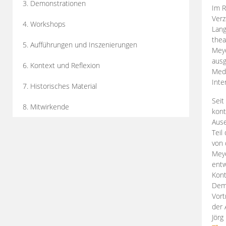
3. Demonstrationen
Im R
Verz
4. Workshops
Lang
thea
5. Aufführungen und Inszenierungen
Mey
ausg
6. Kontext und Reflexion
Medi
Inte
7. Historisches Material
Seit
8. Mitwirkende
kont
Aus
Teil
von 
Meye
entw
Kont
Demo
Vort
der 
Jörg