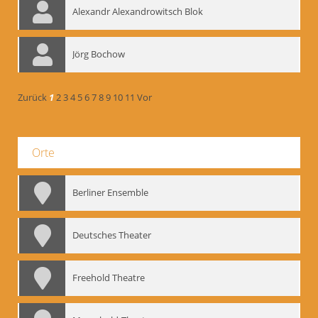
Alexandr Alexandrowitsch Blok
Jörg Bochow
Zurück
1
2
3
4
5
6
7
8
9
10
11
Vor
Orte
Berliner Ensemble
Deutsches Theater
Freehold Theatre