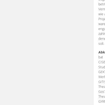
betr
Verm
wie 
Proj
ware
enga
zahl
dene
soll.
Abk
bat
CIS
Stud
GEK
Werk
GIT
Thea
Gos
Thea
GY