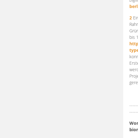
berl
2
Ein
Rahm
Grün
bis 
htt
typ
konn
Erst
werd
Proj
gere
-----
-----
Work
bio