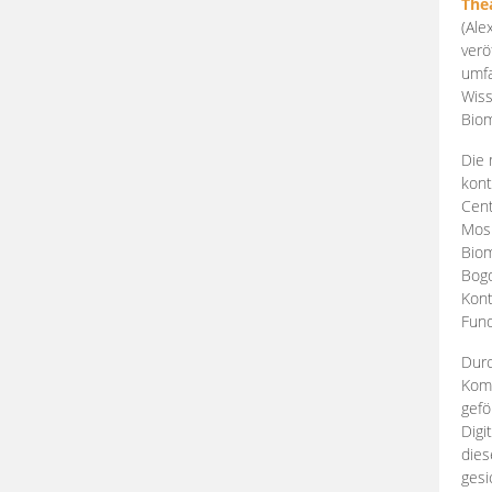
The
(Ale
verö
umfa
Wiss
Biom
Die 
kont
Cent
Mosk
Biom
Bogd
Kont
Fund
Durc
Komp
gefö
Digi
dies
gesi