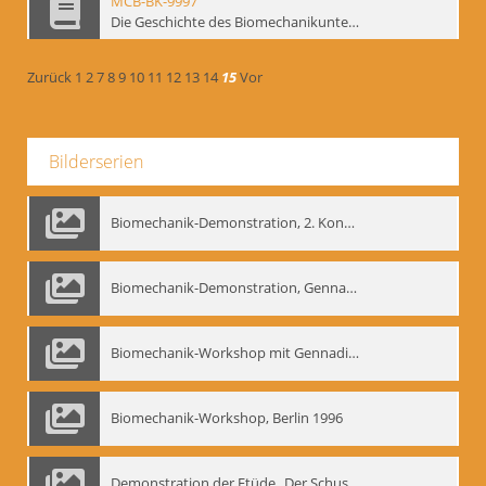
MCB-BK-9997
Die Geschichte des Biomechanikunterrichts im Theater der Satire - interne Signatur: BM-prt-204
Zurück
1
2
7
8
9
10
11
12
13
14
15
Vor
Bilderserien
Biomechanik-Demonstration, 2. Kongress der EMF, Mai 1995
Biomechanik-Demonstration, Gennadij Bogdanow im Berliner Ensemble, 04.10.1991
Biomechanik-Workshop mit Gennadij Nikolajewitsch Bogdanow im Mime Centrum Berlin, 1991
Biomechanik-Workshop, Berlin 1996
Demonstration der Etüde „Der Schuss mit dem Bogen“ durch Gennadij Nikolajewitsch Bogdanow, Berlin 1991