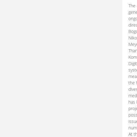
The 
gene
ongo
dire
Bogd
Niko
Meye
Than
Kom
Digi
syst
mean
the 
dive
medi
has 
proj
poss
issu
nume
At t