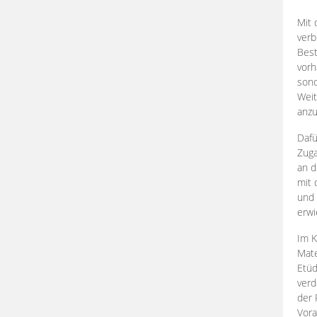
Mit 
verb
Best
vorh
son
Weit
anzu
Dafü
Zuga
an d
mit 
und 
erwi
Im K
Mate
Etü
verd
der 
Vora