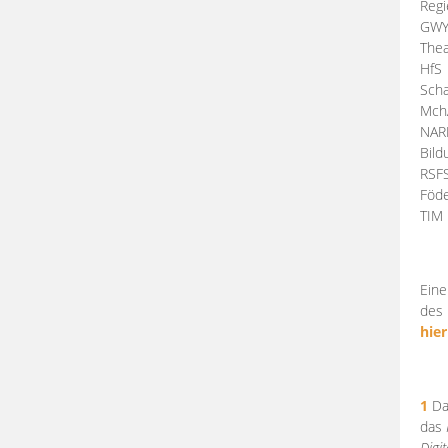
Regi
GW
Thea
HfS
Scha
Mch
NA
Bil
RSF
Föde
TI
Eine
des 
hier
1
Da
das
Digi