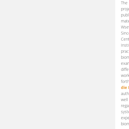
The 
proj
publ
mate
Wsew
Sinc
Cent
Inst
prac
biom
exam
diff
work
fort
die
auth
well
rega
syst
expe
biom