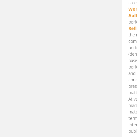
cate
Wor
Auf
perf
Ref
the 
comp
unde
(dem
basi
perf
and 
conn
pres
matt
At v
made
mate
term
Inte
publ