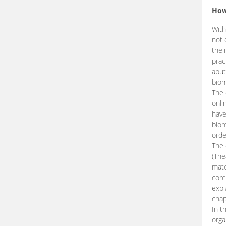
How
With
not 
thei
prac
abut
biom
The 
onli
have
biom
orde
The
(The
mate
core
expl
chap
In t
orga