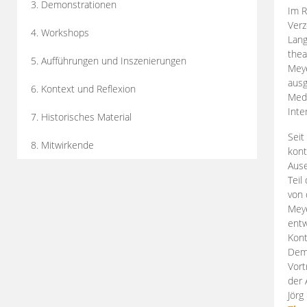
3. Demonstrationen
Im R
Verz
4. Workshops
Lang
thea
5. Aufführungen und Inszenierungen
Mey
ausg
6. Kontext und Reflexion
Medi
Inte
7. Historisches Material
Seit
8. Mitwirkende
kont
Aus
Teil
von 
Meye
entw
Kont
Demo
Vort
der 
Jörg