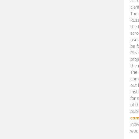
acco
clari
The 
Russ
the 
acro
used
be f
Plea
proj
the 
The 
comm
out 
Inst
for 
of t
publ
com
indi
woul