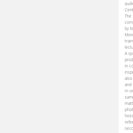
audi
Cent
The 
comp
by M
More
trai
lect
A sp
prod
in c
insp
also
and 
In o
same
matt
phot
hist
refe
seco