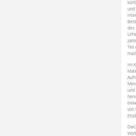
kont
und 
Inte
Best
des 
Urhe
zahl
Teil
mac
Im K
Mate
Aufn
Mime
und
herv
bisl
von 
Etüd
Darü
Work