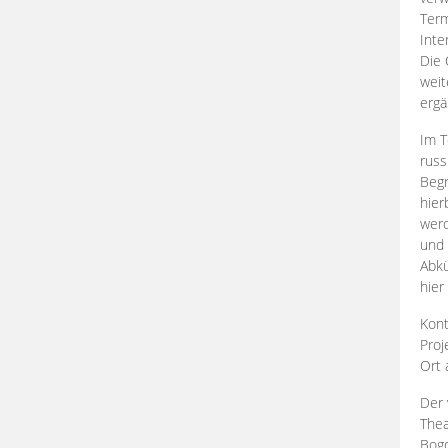
Term
Inte
Die 
weit
ergä
Im T
russ
Begr
hier
werd
und 
Abkü
hier
Kont
Proj
Ort
Der 
Thea
Bogd