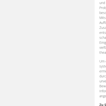
und 
Prob
beso
Mits
Auff
Zus
ents
scha
Eini
viel
thea
Um e
syst
ermö
durc
unve
Bewe
Info
ange
Zu 