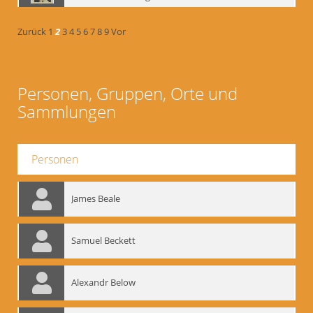
Zurück
1
2
3
4
5
6
7
8
9
Vor
Personen, Gruppen, Orte und
Sammlungen
Personen
James Beale
Samuel Beckett
Alexandr Below