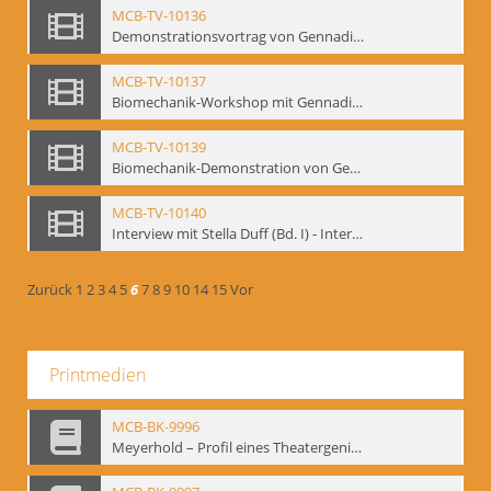
MCB-TV-10136
Demonstrationsvortrag von Gennadij Bogdanow, Frankfurt a.M., 1992 - Interne Signatur: BM-vid-51
MCB-TV-10137
Biomechanik-Workshop mit Gennadij Bogdanow, Mime Centrum Berlin, Oktober 1992 - Interne Signatur: BM-vid-53
MCB-TV-10139
Biomechanik-Demonstration von Gennadij Bogdanow im Filmtheater am Friedrichshain, Oktober 1992 - Interne Signatur: BM-vid-56
MCB-TV-10140
Interview mit Stella Duff (Bd. I) - Interne Signatur: BM-vid-57
Zurück
1
2
3
4
5
6
7
8
9
10
14
15
Vor
Printmedien
MCB-BK-9996
Meyerhold – Profil eines Theatergenies. Vortrag. Arbeitsdemonstration - interne Signatur: BM-prt-203