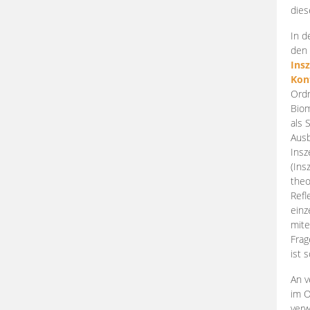
dies
In d
den 
Ins
Kon
Ordn
Biom
als 
Ausb
Insz
(Ins
theo
Refl
einz
mite
Frag
ist 
An v
im O
verw