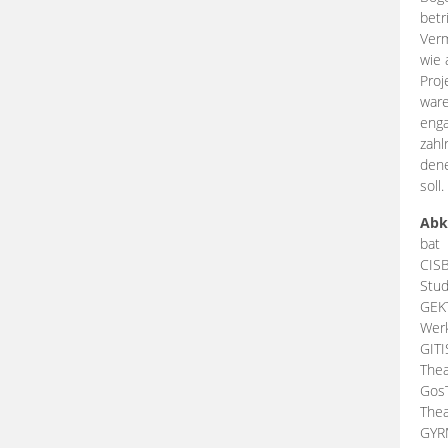
betr
Verm
wie 
Proj
ware
enga
zahl
dene
soll.
Abk
bat
CIS
Stud
GEK
Werk
GIT
Thea
Gos
Thea
GY