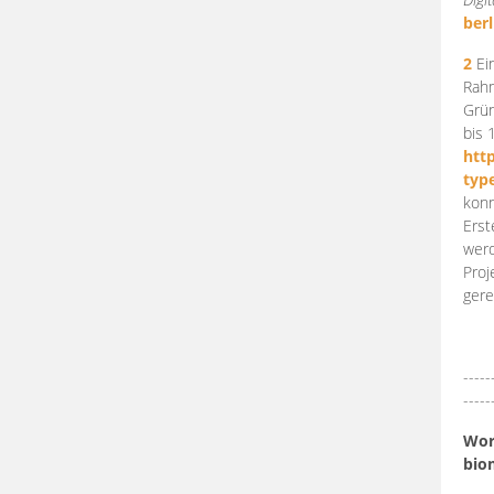
berl
2
Ein
Rahm
Grün
bis 
htt
typ
konn
Erst
werd
Proj
gere
-----
-----
Work
bio