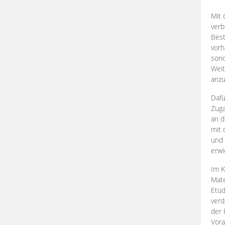
Mit 
verb
Best
vorh
son
Weit
anzu
Dafü
Zuga
an d
mit 
und 
erwi
Im K
Mate
Etü
verd
der 
Vora