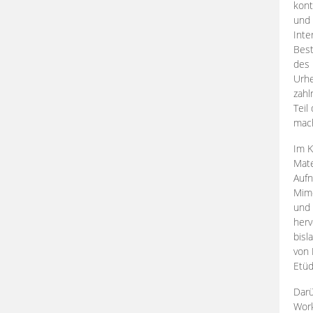
kont
und 
Inte
Best
des 
Urhe
zahl
Teil
mac
Im K
Mate
Aufn
Mime
und
herv
bisl
von 
Etüd
Darü
Work