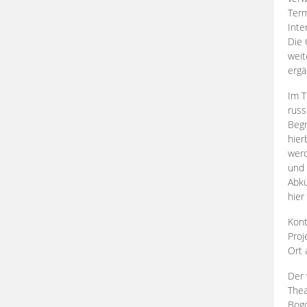
Term
Inte
Die 
weit
ergä
Im T
russ
Begr
hier
werd
und 
Abkü
hier
Kont
Proj
Ort
Der 
Thea
Bogd