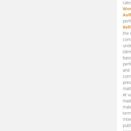
cate
Wor
Auf
perf
Ref
the 
comp
unde
(dem
basi
perf
and 
conn
pres
matt
At v
made
mate
term
Inte
publ