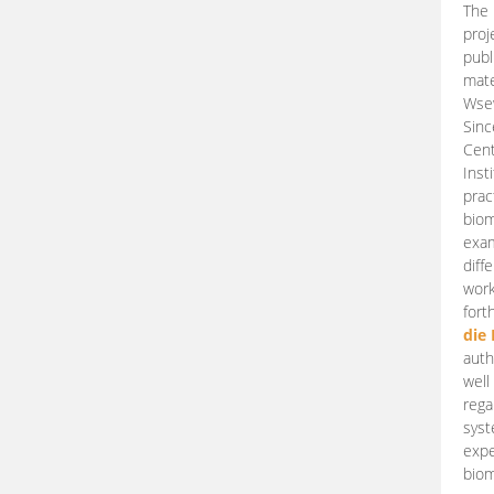
The 
proj
publ
mate
Wsew
Sinc
Cent
Inst
prac
biom
exam
diff
work
fort
die
auth
well
rega
syst
expe
biom