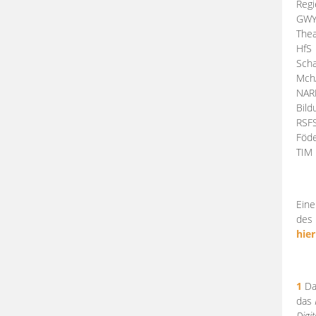
Regi
GW
Thea
HfS
Scha
Mch
NA
Bil
RSF
Föde
TI
Eine
des 
hier
1
Da
das
Digi