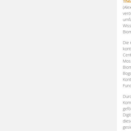
The
(Ale
verö
umfa
Wiss
Biom
Die 
kont
Cent
Mosk
Biom
Bogd
Kont
Fund
Durc
Komp
gefö
Digi
dies
gesi