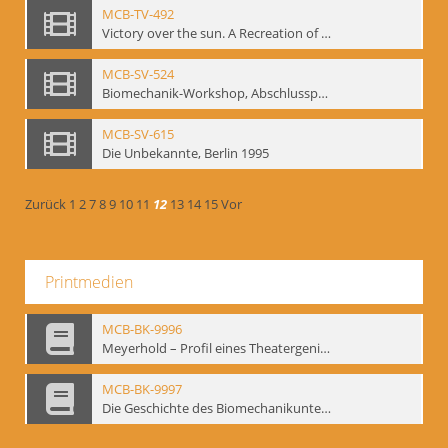
MCB-TV-492
Victory over the sun. A Recreation of the 1913 Performance
MCB-SV-524
Biomechanik-Workshop, Abschlusspräsentation 1996
MCB-SV-615
Die Unbekannte, Berlin 1995
Zurück
1
2
7
8
9
10
11
12
13
14
15
Vor
Printmedien
MCB-BK-9996
Meyerhold – Profil eines Theatergenies. Vortrag. Arbeitsdemonstration - interne Signatur: BM-prt-203
MCB-BK-9997
Die Geschichte des Biomechanikunterrichts im Theater der Satire - interne Signatur: BM-prt-204