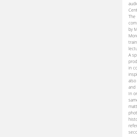
audi
Cent
The 
comp
by M
More
trai
lect
A sp
prod
in c
insp
also
and 
In o
same
matt
phot
hist
refe
seco