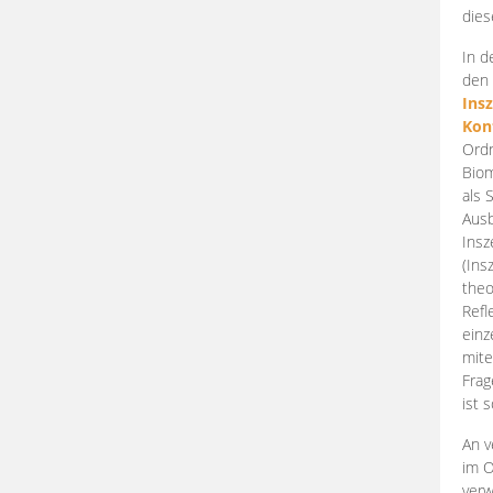
dies
In d
den 
Ins
Kon
Ordn
Biom
als 
Ausb
Insz
(Ins
theo
Refl
einz
mite
Frag
ist 
An v
im O
verw