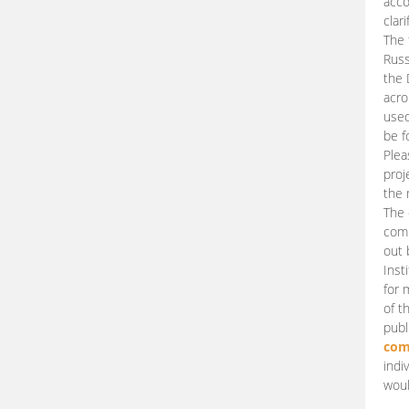
acco
clari
The 
Russ
the 
acro
used
be f
Plea
proj
the 
The 
comm
out 
Inst
for 
of t
publ
com
indi
woul