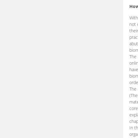
How
With
not 
thei
prac
abut
biom
The 
onli
have
biom
orde
The
(The
mate
core
expl
chap
In t
orga