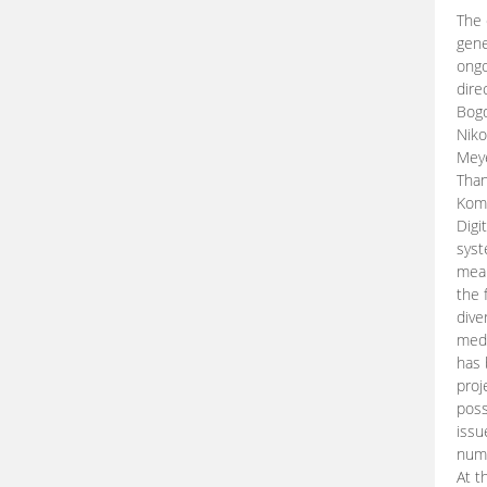
The 
gene
ongo
dire
Bogd
Niko
Meye
Than
Kom
Digi
syst
mean
the 
dive
medi
has 
proj
poss
issu
nume
At t