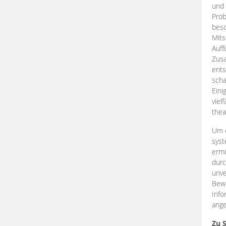
und 
Prob
beso
Mits
Auff
Zus
ents
scha
Eini
viel
thea
Um e
syst
ermö
durc
unve
Bewe
Info
ange
Zu 