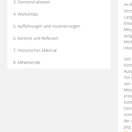
3. Demonstrationen
Im R
Verz
4. Workshops
Lang
thea
5. Aufführungen und Inszenierungen
Mey
ausg
6. Kontext und Reflexion
Medi
Inte
7. Historisches Material
Seit
8. Mitwirkende
kont
Aus
Teil
von 
Meye
entw
Kont
Demo
Vort
der 
Jörg