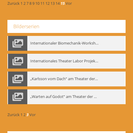
Zurück
1
2
7
8
9
10
11
12
13
14
15
Vor
Bilderserien
Internationaler Biomechanik-Workshop, Moskau 1993
Internationales Theater Labor Projekt: Play Don Juan
„Karlsson vom Dach“ am Theater der Satire, Moskau 1985
„Warten auf Godot“ am Theater der Saire, Moskau 1980er
Zurück
1
2
3
Vor