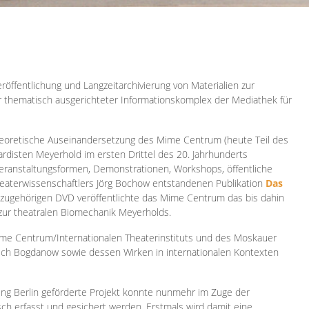
röffentlichung und Langzeitarchivierung von Materialien zur
er thematisch ausgerichteter Informationskomplex der Mediathek für
 theoretische Auseinandersetzung des Mime Centrum (heute Teil des
ardisten Meyerhold im ersten Drittel des 20. Jahrhunderts
 Veranstaltungsformen, Demonstrationen, Workshops, öffentliche
heaterwissenschaftlers Jörg Bochow entstandenen Publikation
Das
azugehörigen DVD veröffentlichte das Mime Centrum das bis dahin
 zur theatralen Biomechanik Meyerholds.
ime Centrum/Internationalen Theaterinstituts und des Moskauer
sch Bogdanow sowie dessen Wirken in internationalen Kontexten
ung Berlin geförderte Projekt konnte nunmehr im Zuge der
isch erfasst und gesichert werden. Erstmals wird damit eine