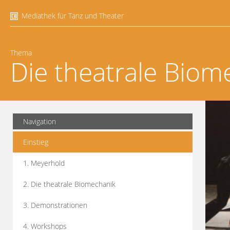
Mediathek für Tanz und Theater
Thema
Die theatrale Biom
Navigation
Einstieg
1. Meyerhold
2. Die theatrale Biomechanik
3. Demonstrationen
4. Workshops