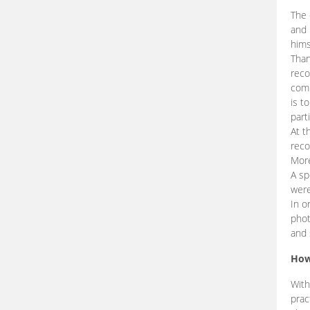
The 
and 
hims
Than
reco
comp
is t
part
At t
reco
More
A sp
were
In o
phot
and 
How
With
prac