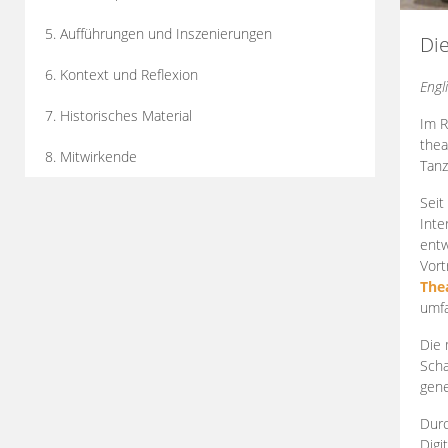
5. Aufführungen und Inszenierungen
Di
6. Kontext und Reflexion
Engl
7. Historisches Material
Im R
thea
8. Mitwirkende
Tanz
Seit
Inte
entw
Vort
The
umfa
Die 
Scha
gene
Durc
Digi