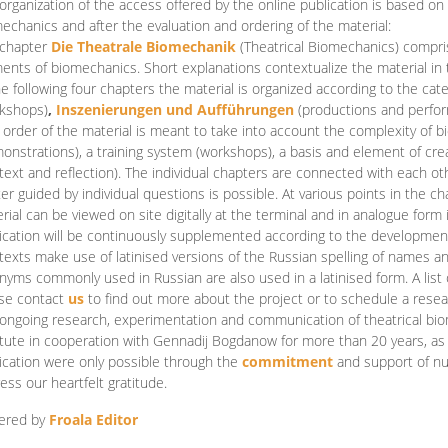
organization of the access offered by the online publication is based on
echanics and after the evaluation and ordering of the material:
 chapter
Die Theatrale Biomechanik
(Theatrical Biomechanics)
compris
ents of biomechanics. Short explanations contextualize the material in 
he following four chapters the material is organized according to the cat
kshops)
,
Inszenierungen und Aufführungen
(productions and perfo
order of the material is meant to take into account the complexity of b
onstrations), a training system (workshops), a basis and element of cr
text and reflection). The individual chapters are connected with each ot
er guided by individual questions is possible. At various points in the ch
rial can be viewed on site digitally at the terminal and in analogue form i
ication will be continuously supplemented according to the development of
texts make use of latinised versions of the Russian spelling of names 
nyms commonly used in Russian are also used in a latinised form. A list 
se contact
us
to find out more about the project or to schedule a resea
ongoing research, experimentation and communication of theatrical bi
itute in cooperation with Gennadij Bogdanow for more than 20 years, as we
ication were only possible through the
commitment
and support of nu
ess our heartfelt gratitude.
ered by
Froala Editor