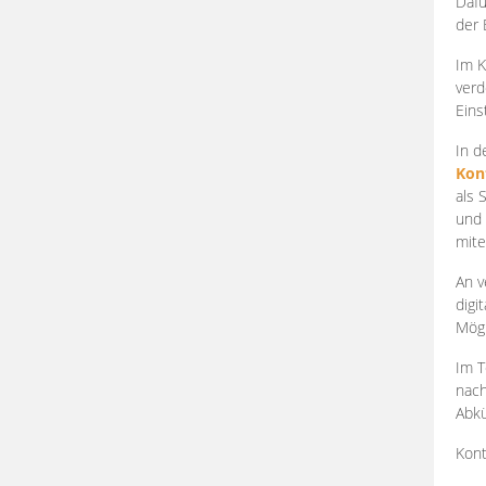
Dafü
der 
Im K
verd
Eins
In d
Kon
als 
und 
mite
An v
digi
Mögl
Im T
nach
Abkü
Kont