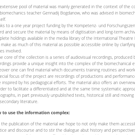
extensive pool of material was mainly generated in the context of the 
biomechanics teacher Gennadij Bogdanow, who was advised in biomechan
elf.
ks to a one year project funding by the Kompetenz- und Forschungszentru
rd and secure the material by means of digitisation and long-term archivi
lete holdings available in the media library of the International Theatre
o make as much of this material as possible accessible online by clarify
ies involved.
he core of the collection is a series of audiovisual recordings, produ
rdings provide a unique insight into the complex of the biomechanical 
over one can find material which documents training routines and works
ecial focus of the project are recordings of productions and performan
 inspired by his pedagogical efforts. The material also offers an overvie
rder to facilitate a differentiated and at the same time systematic appro
ographs, in part previously unpublished texts, historical still and movin
secondary literature.
 to use the information complex:
 the publication of the material we hope to not only make them access
tice and discourse and to stir the dialogue abut history and perspective