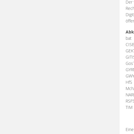
Der 
Rech
Digi
öffe
Abk
bat
CIS
GEK
GIT
Gos
GY
GW
HfS
Mch
NA
RSF
TI
Eine