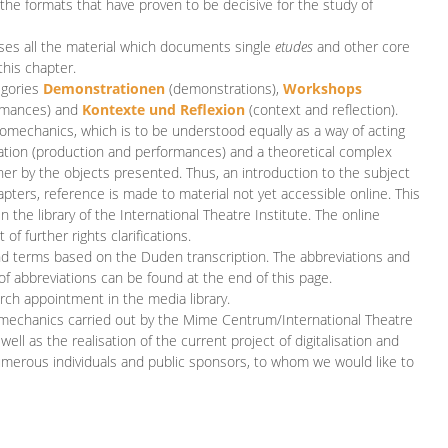
 the formats that have proven to be decisive for the study of
es all the material which documents single
etudes
and other core
this chapter.
egories
D
emonstrationen
(demonstrations),
Workshops
rmances)
and
Kontexte und Reflexion
(context and reflection).
iomechanics, which is to be understood equally as a way of acting
eation (production and performances) and a theoretical complex
her by the objects presented. Thus, an introduction to the subject
apters, reference is made to material not yet accessible online. This
n the library of the International Theatre Institute. The online
 further rights clarifications.
and terms based on the Duden transcription. The abbreviations and
of abbreviations can be found at the end of this page.
rch appointment in the media library.
omechanics carried out by the Mime Centrum/International Theatre
ll as the realisation of the current project of digitalisation and
merous individuals and public sponsors, to whom we would like to