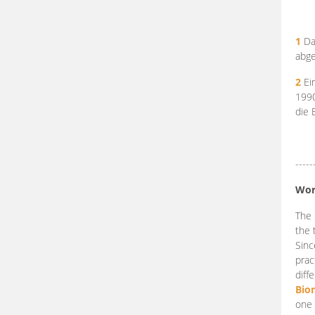
1
Da
abge
2
Ein
199
die 
-----
Wor
The 
the 
Sinc
prac
diff
Bio
one 