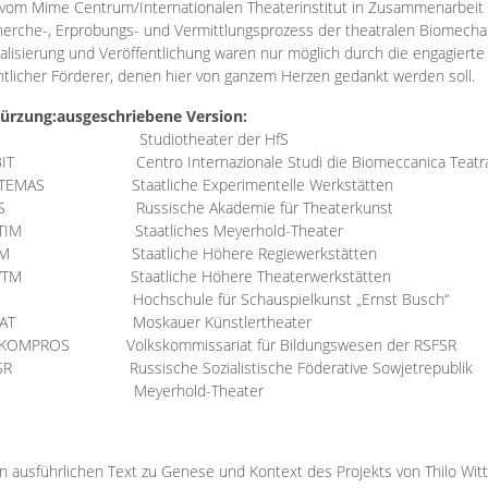
vom Mime Centrum/Internationalen Theaterinstitut in Zusammenarbeit 
erche-, Erprobungs- und Vermittlungsprozess der theatralen Biomechan
talisierung und Veröffentlichung waren nur möglich durch die engagiert
ntlicher Förderer, denen hier von ganzem Herzen gedankt werden soll.
ürzung:
ausgeschriebene Version:
Studiotheater der HfS
BIT
Centro Internazionale Studi die Biomeccanica Teatr
TEMAS
Staatliche Experimentelle Werkstätten
IS
Russische Akademie für Theaterkunst
TIM
Staatliches Meyerhold-Theater
RM
Staatliche Höhere Regiewerkstätten
YTM
Staatliche Höhere Theaterwerkstätten
Hochschule für Schauspielkunst „Ernst Busch“
AT
Moskauer Künstlertheater
RKOMPROS
Volkskommissariat für Bildungswesen der RSFSR
SR
Russische Sozialistische Föderative Sowjetrepublik
M Meyerhold-Theater
n ausführlichen Text zu Genese und Kontext des Projekts von Thilo Wit