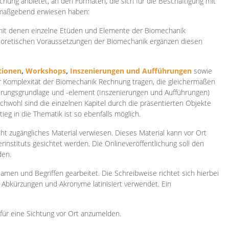
ichung anbietet, an den Formaten, die sich für die Beschäftigung mit
 maßgebend erwiesen haben:
 mit denen einzelne Etüden und Elemente der Biomechanik
heoretischen Voraussetzungen der Biomechanik ergänzen diesen
ionen
,
Workshops
,
Inszenierungen und Aufführungen
sowie
er Komplexität der Biomechanik Rechnung tragen, die gleichermaßen
ierungsgrundlage und -element (Inszenierungen und Aufführungen)
ichwohl sind die einzelnen Kapitel durch die präsentierten Objekte
ieg in die Thematik ist so ebenfalls möglich.
ht zugängliches Material verwiesen. Dieses Material kann vor Ort
rinstituts gesichtet werden. Die Onlineveröffentlichung soll den
den.
amen und Begriffen gearbeitet. Die Schreibweise richtet sich hierbei
 Abkürzungen und Akronyme latinisiert verwendet. Ein
 für eine Sichtung vor Ort anzumelden.