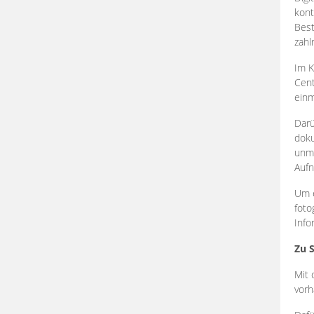
kont
Best
zahl
Im K
Cent
einm
Darü
doku
unmi
Aufn
Um e
foto
Info
Zu 
Mit 
vorh