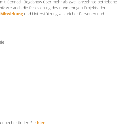
mit Gennadij Bogdanow über mehr als zwei Jahrzehnte betriebene
ik wie auch die Realisierung des nunmehrigen Projekts der
e
Mitwirkung
und Unterstützung zahlr
eicher Personen und
ale
tenbecher finden Sie
hier