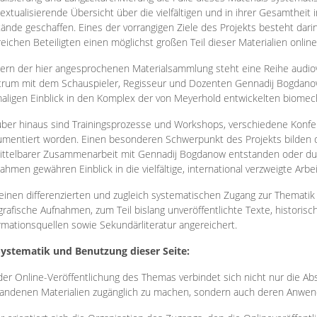
extualisierende Übersicht über die vielfältigen und in ihrer Gesamtheit
ände geschaffen. Eines der vorrangigen Ziele des Projekts besteht darin
reichen Beteiligten einen möglichst großen Teil dieser Materialien onlin
ern der hier angesprochenen Materialsammlung steht eine Reihe audi
rum mit dem Schauspieler, Regisseur und Dozenten Gennadij Bogdanow
aligen Einblick in den Komplex der von Meyerhold entwickelten biome
ber hinaus sind Trainingsprozesse und Workshops, verschiedene Konfer
mentiert worden. Einen besonderen Schwerpunkt des Projekts bilden di
ttelbarer Zusammenarbeit mit Gennadij Bogdanow entstanden oder durc
ahmen gewähren Einblick in die vielfältige, international verzweigte Arbe
inen differenzierten und zugleich systematischen Zugang zur Thematik 
grafische Aufnahmen, zum Teil bislang unveröffentlichte Texte, histori
rmationsquellen sowie Sekundärliteratur angereichert.
Systematik und Benutzung dieser Seite:
der Online-Veröffentlichung des Themas verbindet sich nicht nur die Abs
andenen Materialien zugänglich zu machen, sondern auch deren Anwend