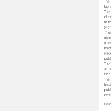
The 
biom
The
elem
In t
(wor
The 
(dem
(con
matt
mate
publ
The 
acro
Plea
The 
Inst
publ
expr
Pow