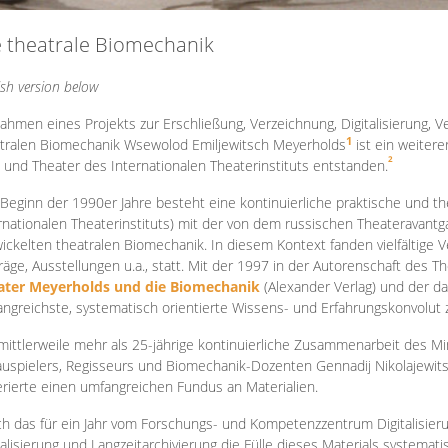
e theatrale Biomechanik
ish version below
ahmen eines Projekts zur Erschließung, Verzeichnung, Digitalisierung, Ve
1
tralen Biomechanik Wsewolod Emiljewitsch Meyerholds
ist ein weiter
2
 und Theater des Internationalen Theaterinstituts entstanden.
 Beginn der 1990er Jahre besteht eine kontinuierliche praktische und
rnationalen Theaterinstituts) mit der von dem russischen Theateravantg
ickelten theatralen Biomechanik. In diesem Kontext fanden vielfältige
räge, Ausstellungen u.a., statt. Mit d
er 1997 in der Autorenschaft des T
ater Meyerholds und die Biomechanik
(Alexander Verlag) und der d
ngreichste, systematisch orientierte Wissens- und Erfahrungskonvolut
mittlerweile mehr als 25-jährige kontinuierliche Zusammenarb
eit des M
uspielers, Regisseurs und Biomechanik-Dozenten Gennadij Nikolajewit
rierte einen umfangreichen Fundus an Materialien.
h das für ein Jahr vom Forschungs- und Kompetenzzentrum Digitalisier
talisierung und Langzeitarchivierung die Fülle dieses Materials systemat