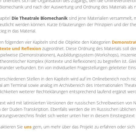
r orientiert sich die Organisation des Zugangs, den die Onlineveröffentl
Biomechanik und nach der Auswertung und Ordnung des Materials als
apite
l
Die Theatrale Biomechanik
sind jene Materialien versammelt,
eutlicht werden können. Kurze Erläuterungen der Prinzipien und der t
tieg in das Material.
en folgenden vier Kapiteln sind die Objekte den Kategorien
Demonstrat
texte und Reflexion
zugeordnet. Diese Ordnung des Materials soll d
Spielweise (Demonstrationen), Ausbildungssystem (Workshops), Inszen
theoretischer Komplex (Kontexte und Reflexionen) zu begreifen ist. Gle
inander verbunden. Ein von individuellen Fragestellungen geleiteter Einst
erschiedenen Stellen in den Kapiteln wird auf im Onlinebereich noch nic
tal am Terminal sowie analog im Archivbereich des Internationalen Theate
ichkeiten weiterer Rechteklärungen entsprechend laufend ergänzt wer
ext wird mit latinisierten Versionen der russischen Schreibweisen von N
 der Duden-Transkription. Ebenfalls werden die im Russischen üblichen
rzungsverzeichnis findet sich weiter unten hier in diesem Einstiegstext
aktieren Sie
uns
gern, um mehr über das Projekt zu erfahren oder sich