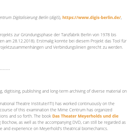
ntrum Digitalisierung
Berlin
(
digiS
),
https://www.digis-berlin.de/
,
rojekts zur Gründungsphase der Tanzfabrik Berlin von 1978 bis
en am 28.12.2018). Erstmalig konnte bei diesem Projekt das Tool für
Projektzusammenhängen und Verbindungslinien gerecht zu werden.
-------
 digitising, publishing and long-term archiving of diverse material on
ational Theatre Institute/ITI) has worked continuously on the
he course of this examination the Mime Centrum has organized
tions and so forth. The book
Das Theater Meyerholds und die
rg Bochow, as well as the accompanying DVD, can still be regarded as
e and experience on Meyerhold's theatrical biomechanics.