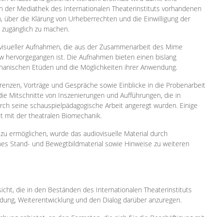
 in der Mediathek des Internationalen Theaterinstituts vorhandenen
, über die Klärung von Urheberrechten und die Einwilligung der
e zugänglich zu machen.
ovisueller Aufnahmen, die aus der Zusammenarbeit des Mime
 hervorgegangen ist. Die Aufnahmen bieten einen bislang
chanischen Etüden und die Möglichkeiten ihrer Anwendung.
enzen, Vorträge und Gespräche sowie Einblicke in die Probenarbeit
e Mitschnitte von Inszenierungen und Aufführungen, die in
h seine schauspielpädagogische Arbeit angeregt wurden. Einige
it mit der theatralen Biomechanik.
zu ermöglichen, wurde das audiovisuelle Material durch
sches Stand- und Bewegtbildmaterial sowie Hinweise zu weiteren
icht, die in den Beständen des Internationalen Theaterinstituts
ung, Weiterentwicklung und den Dialog darüber anzuregen.