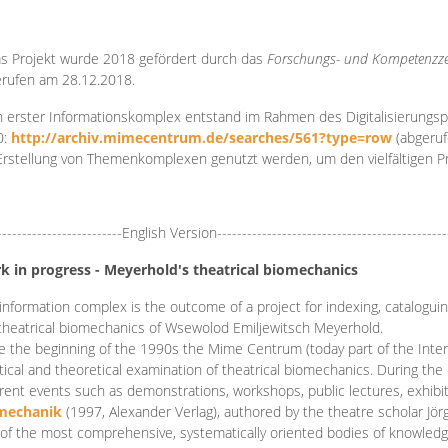
s Projekt wurde 2018 gefördert durch das
Forschungs- und Kompetenzze
rufen am 28.12.2018.
 erster Informationskomplex entstand im Rahmen des Digitalisierungsp
0:
http://archiv.mimecentrum.de/searches/561?type=row
(abgeruf
Erstellung von Themenkomplexen genutzt werden, um den vielfältigen 
-------------------------English Version----------------------------------------------
k in progress - Meyerhold's theatrical biomechanics
information complex is the outcome of a project for indexing, cataloguing,
theatrical biomechanics of Wsewolod Emiljewitsch Meyerhold.
e the beginning of the 1990s the Mime Centrum (today part of the Intern
tical and theoretical examination of theatrical biomechanics. During t
erent events such as demonstrations, workshops, public lectures, exhibi
mechanik
(1997, Alexander Verlag), authored by the theatre scholar Jö
of the most comprehensive, systematically oriented bodies of knowledg