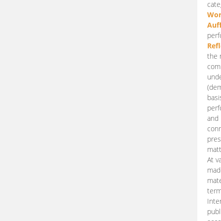
cate
Wor
Auf
perf
Ref
the 
comp
unde
(dem
basi
perf
and 
conn
pres
matt
At v
made
mate
term
Inte
publ