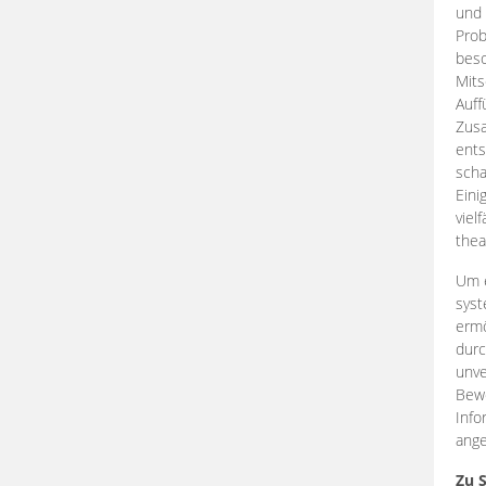
und 
Prob
beso
Mits
Auff
Zus
ents
scha
Eini
viel
thea
Um e
syst
ermö
durc
unve
Bewe
Info
ange
Zu 