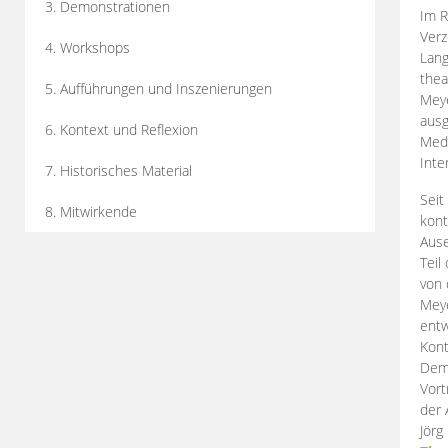
3. Demonstrationen
Im R
Verz
4. Workshops
Lang
thea
5. Aufführungen und Inszenierungen
Mey
ausg
6. Kontext und Reflexion
Medi
Inte
7. Historisches Material
Seit
8. Mitwirkende
kont
Aus
Teil
von 
Meye
entw
Kont
Demo
Vort
der 
Jörg