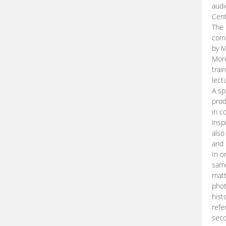
audi
Cent
The 
comp
by M
More
trai
lect
A sp
prod
in c
insp
also
and 
In o
same
matt
phot
hist
refe
seco