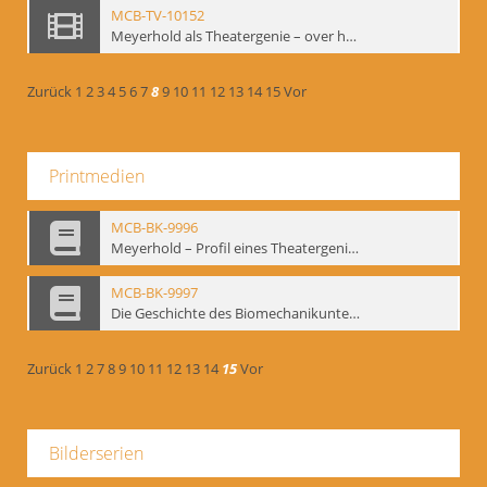
MCB-TV-10152
Meyerhold als Theatergenie – over het mechanik van de acteursexpressie, Ausschnitt 2 - Interne Signatur: BM-vid-108_A2
Zurück
1
2
3
4
5
6
7
8
9
10
11
12
13
14
15
Vor
Printmedien
MCB-BK-9996
Meyerhold – Profil eines Theatergenies. Vortrag. Arbeitsdemonstration - interne Signatur: BM-prt-203
MCB-BK-9997
Die Geschichte des Biomechanikunterrichts im Theater der Satire - interne Signatur: BM-prt-204
Zurück
1
2
7
8
9
10
11
12
13
14
15
Vor
Bilderserien