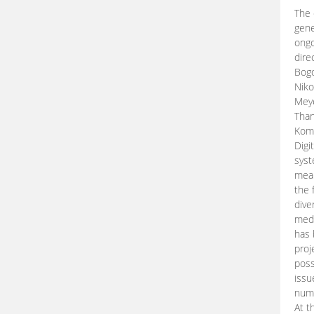
The 
gene
ongo
dire
Bogd
Niko
Meye
Than
Kom
Digi
syst
mean
the 
dive
medi
has 
proj
poss
issu
nume
At t