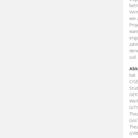
betr
Verm
wie 
Proj
ware
enga
zahl
dene
soll.
Abk
bat
CIS
Stud
GEK
Werk
GIT
Thea
Gos
Thea
GY