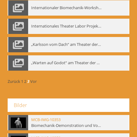
Internationaler Biomechanik-Workshop, Moskau 1993
Internationales Theater Labor Projekt: Play Don Juan
„Karlsson vom Dach“ am Theater der Satire, Moskau 1985
„Warten auf Godot“ am Theater der Saire, Moskau 1980er
Zurück
1
2
3
Vor
Bilder
MCB-IMG-10353
Biomechanik-Demonstration und Vortrag, Berliner Ensemble, 04.10.1991