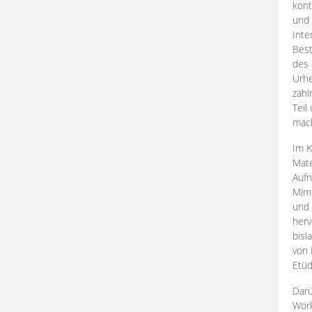
kont
und 
Inte
Best
des 
Urhe
zahl
Teil
mac
Im K
Mate
Aufn
Mime
und
herv
bisl
von 
Etüd
Darü
Work