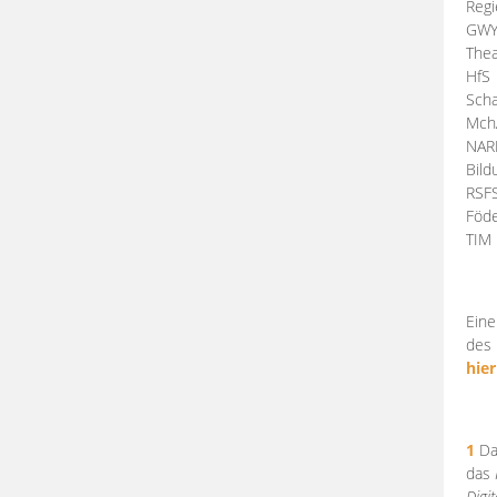
Regi
GW
Thea
HfS
Scha
Mch
NA
Bil
RSF
Föde
TI
Eine
des 
hier
1
Da
das
Digi