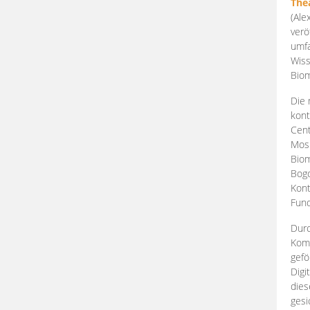
The
(Ale
verö
umfa
Wiss
Biom
Die 
kont
Cent
Mosk
Biom
Bogd
Kont
Fund
Durc
Komp
gefö
Digi
dies
gesi