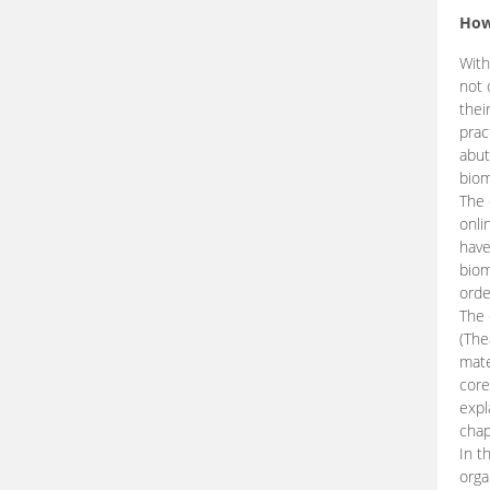
How
With
not 
thei
prac
abut
biom
The 
onli
have
biom
orde
The
(The
mate
core
expl
chap
In t
orga