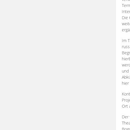
Term
Inte
Die 
weit
ergä
Im T
russ
Begr
hier
werd
und 
Abkü
hier
Kont
Proj
Ort
Der 
Thea
Bogd