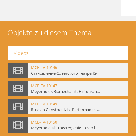
Objekte zu diesem Thema
Videos
MCB-TV-10146
Становление Советского Театра Кино - свидетельства эпохи 1920-1936 / Entstehung des sowjetischen Theaters – kinematografische Zeugnisse 1920-1936 - Interne Signatur: BM-vid-96
MCB-TV-10147
Meyerholds Biomechanik. Historisches Filmmaterial - Interne Signatur: BM-vid-99
MCB-TV-10149
Russian Constructivist Performance: An Evening of Foregger's Mastfor Cabaret. Good Treatment for Horses - Interne Signatur: BM-vid-105
MCB-TV-10150
Meyerhold als Theatergenie – over het mechanik van de acteursexpressie - Interne Signatur: BM-vid-108