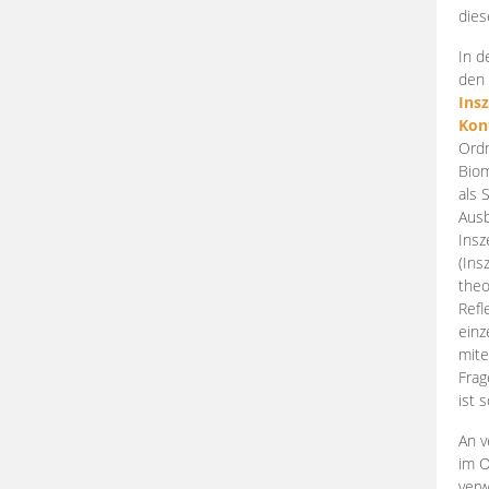
dies
In d
den 
Ins
Kon
Ordn
Biom
als 
Ausb
Insz
(Ins
theo
Refl
einz
mite
Frag
ist 
An v
im O
verw