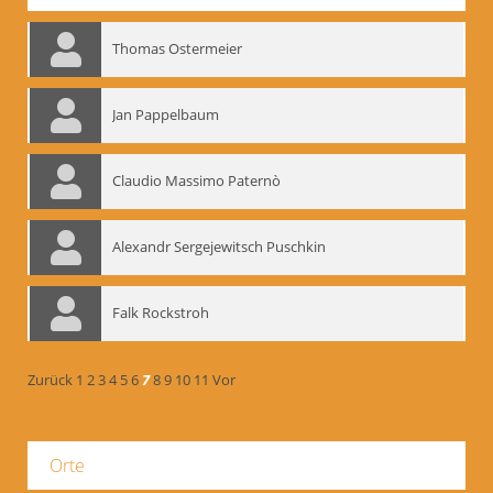
Thomas Ostermeier
Jan Pappelbaum
Claudio Massimo Paternò
Alexandr Sergejewitsch Puschkin
Falk Rockstroh
Zurück
1
2
3
4
5
6
7
8
9
10
11
Vor
Orte