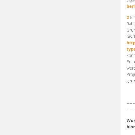
berl
2
Ein
Rahm
Grün
bis 
htt
typ
konn
Erst
werd
Proj
gere
-----
-----
Work
bio