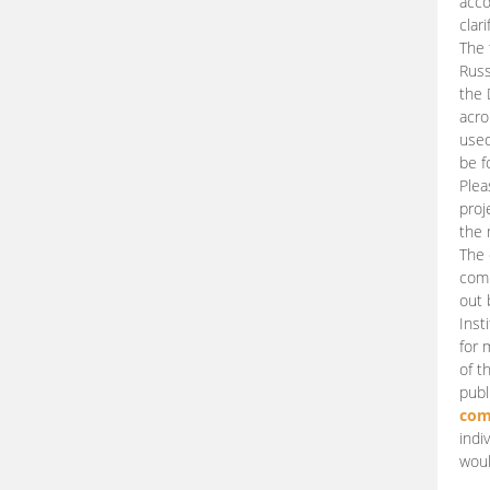
acco
clari
The 
Russ
the 
acro
used
be f
Plea
proj
the 
The 
comm
out 
Inst
for 
of t
publ
com
indi
woul