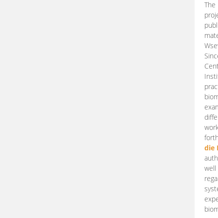
The 
proj
publ
mate
Wsew
Sinc
Cent
Inst
prac
biom
exam
diff
work
fort
die
auth
well
rega
syst
expe
biom