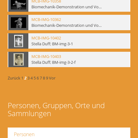
MCB-IMG-10358
Biomechanik-Demonstration und Vortrag, Berliner Ensemble, 04.10.1991
MCB-IMG-10362
Biomechanik-Demonstration und Vortrag, Berliner Ensemble, 04.10.1991
MCB-IMG-10402
Stella Duff; BM-img-3-1
MCB-IMG-10403
Stella Duff; BM-img-3-2-f
Zurück
1
2
3
4
5
6
7
8
9
Vor
Personen, Gruppen, Orte und
Sammlungen
Personen