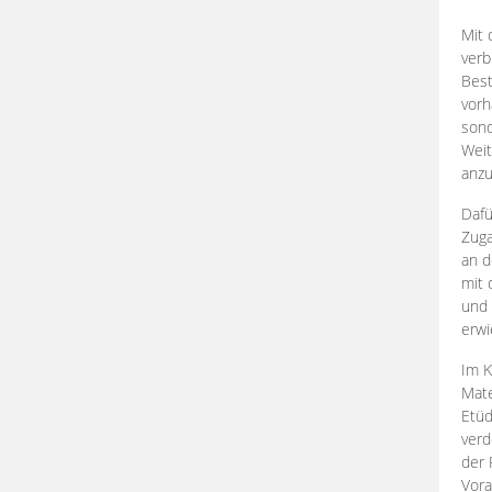
Mit 
verb
Best
vorh
son
Weit
anzu
Dafü
Zuga
an d
mit 
und 
erwi
Im K
Mate
Etü
verd
der 
Vora