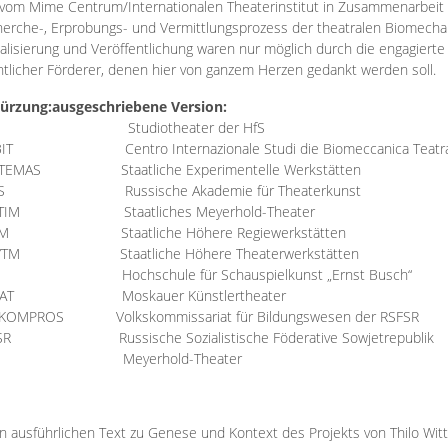
vom Mime Centrum/Internationalen Theaterinstitut in Zusammenarbeit 
erche-, Erprobungs- und Vermittlungsprozess der theatralen Biomechan
talisierung und Veröffentlichung waren nur möglich durch die engagiert
ntlicher Förderer, denen hier von ganzem Herzen gedankt werden soll.
ürzung:
ausgeschriebene Version:
Studiotheater der HfS
BIT
Centro Internazionale Studi die Biomeccanica Teatr
TEMAS
Staatliche Experimentelle Werkstätten
IS
Russische Akademie für Theaterkunst
TIM
Staatliches Meyerhold-Theater
RM
Staatliche Höhere Regiewerkstätten
YTM
Staatliche Höhere Theaterwerkstätten
Hochschule für Schauspielkunst „Ernst Busch“
AT
Moskauer Künstlertheater
RKOMPROS
Volkskommissariat für Bildungswesen der RSFSR
SR
Russische Sozialistische Föderative Sowjetrepublik
M Meyerhold-Theater
n ausführlichen Text zu Genese und Kontext des Projekts von Thilo Wit