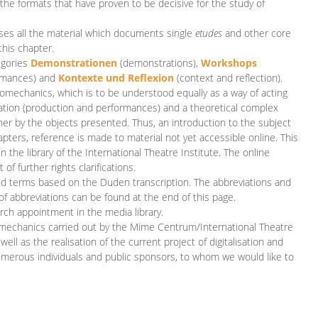
 the formats that have proven to be decisive for the study of
es all the material which documents single
etudes
and other core
this chapter.
egories
D
emonstrationen
(demonstrations),
Workshops
rmances)
and
Kontexte und Reflexion
(context and reflection).
iomechanics, which is to be understood equally as a way of acting
eation (production and performances) and a theoretical complex
her by the objects presented. Thus, an introduction to the subject
apters, reference is made to material not yet accessible online. This
n the library of the International Theatre Institute. The online
 further rights clarifications.
and terms based on the Duden transcription. The abbreviations and
of abbreviations can be found at the end of this page.
rch appointment in the media library.
omechanics carried out by the Mime Centrum/International Theatre
ll as the realisation of the current project of digitalisation and
merous individuals and public sponsors, to whom we would like to