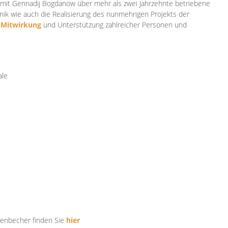
mit Gennadij Bogdanow über mehr als zwei Jahrzehnte betriebene
ik wie auch die Realisierung des nunmehrigen Projekts der
e
Mitwirkung
und Unterstützung zahlr
eicher Personen und
ale
tenbecher finden Sie
hier