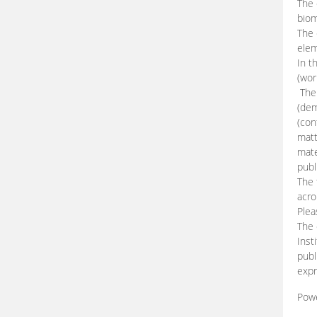
The 
biom
The
elem
In t
(wor
The 
(dem
(con
matt
mate
publ
The 
acro
Plea
The 
Inst
publ
expr
Pow