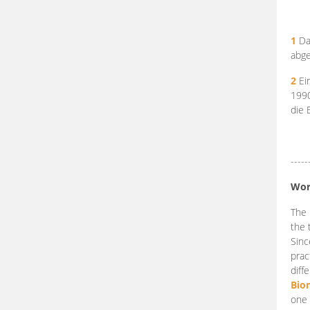
1
Da
abge
2
Ein
199
die 
-----
Wor
The 
the 
Sinc
prac
diff
Bio
one 