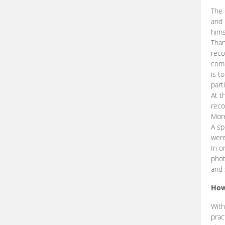
The 
and 
hims
Than
reco
comp
is t
part
At t
reco
More
A sp
were
In o
phot
and 
How
With
prac