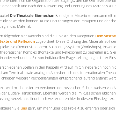
r orientiert sich die Organisation des Zugangs, den die Onlineveröffentl
Biomechanik und nach der Auswertung und Ordnung des Materials als
apite
l
Die Theatrale Biomechanik
sind jene Materialien versammelt,
eutlicht werden können. Kurze Erläuterungen der Prinzipien und der t
tieg in das Material.
en folgenden vier Kapiteln sind die Objekte den Kategorien
Demonstrat
texte und Reflexion
zugeordnet. Diese Ordnung des Materials soll d
Spielweise (Demonstrationen), Ausbildungssystem (Workshops), Inszen
theoretischer Komplex (Kontexte und Reflexionen) zu begreifen ist. Gle
inander verbunden. Ein von individuellen Fragestellungen geleiteter Einst
erschiedenen Stellen in den Kapiteln wird auf im Onlinebereich noch nic
tal am Terminal sowie analog im Archivbereich des Internationalen Theate
ichkeiten weiterer Rechteklärungen entsprechend laufend ergänzt wer
ext wird mit latinisierten Versionen der russischen Schreibweisen von N
 der Duden-Transkription. Ebenfalls werden die im Russischen üblichen
rzungsverzeichnis findet sich weiter unten hier in diesem Einstiegstext
aktieren Sie
uns
gern, um mehr über das Projekt zu erfahren oder sich