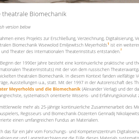
e theatrale Biomechanik
ish version below
ahmen eines Projekts zur Erschließung, Verzeichnung, Digitalisierung, Ve
1
tralen Biomechanik Wsewolod Emiljewitsch Meyerholds
ist ein weiter
2
 und Theater des Internationalen Theaterinstituts entstanden.
 Beginn der 1990er Jahre besteht eine kontinuierliche praktische und
rnationalen Theaterinstituts) mit der von dem russischen Theateravantg
ickelten theatralen Biomechanik. In diesem Kontext fanden vielfältige
räge, Ausstellungen u.a., statt. Mit d
er 1997 in der Autorenschaft des T
ater Meyerholds und die Biomechanik
(Alexander Verlag) und der d
ngreichste, systematisch orientierte Wissens- und Erfahrungskonvolut
mittlerweile mehr als 25-jährige kontinuierliche Zusammenarb
eit des M
uspielers, Regisseurs und Biomechanik-Dozenten Gennadij Nikolajewit
rierte einen umfangreichen Fundus an Materialien.
h das für ein Jahr vom Forschungs- und Kompetenzzentrum Digitalisier
talisierung und Langzeitarchivierung die Fülle dieses Materials systemat