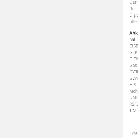
Der 
Rech
Digi
öffe
Abk
bat
CIS
GEK
GIT
Gos
GY
GW
HfS
Mch
NA
RSF
TI
Eine