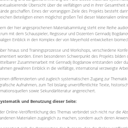
extualisierende Übersicht über die vielfältigen und in ihrer Gesamtheit
ände geschaffen. Eines der vorrangigen Ziele des Projekts besteht darin
reichen Beteiligten einen möglichst großen Teil dieser Materialien onlin
ern der hier angesprochenen Materialsammlung steht eine Reihe audi
rum mit dem Schauspieler, Regisseur und Dozenten Gennadij Bogdanow
aligen Einblick in den Komplex der von Meyerhold entwickelten biome
ber hinaus sind Trainingsprozesse und Workshops, verschiedene Konfer
mentiert worden. Einen besonderen Schwerpunkt des Projekts bilden di
ttelbarer Zusammenarbeit mit Gennadij Bogdanow entstanden oder durc
ahmen gewähren Einblick in die vielfältige, international verzweigte Arbe
inen differenzierten und zugleich systematischen Zugang zur Thematik 
grafische Aufnahmen, zum Teil bislang unveröffentlichte Texte, histori
rmationsquellen sowie Sekundärliteratur angereichert.
Systematik und Benutzung dieser Seite:
der Online-Veröffentlichung des Themas verbindet sich nicht nur die Abs
andenen Materialien zugänglich zu machen, sondern auch deren Anwend