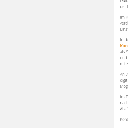
Dafü
der 
Im K
verd
Eins
In d
Kon
als 
und 
mite
An v
digi
Mögl
Im T
nach
Abkü
Kont