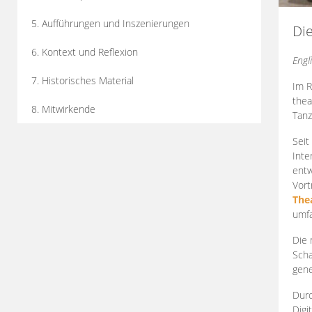
5. Aufführungen und Inszenierungen
Di
6. Kontext und Reflexion
Engl
7. Historisches Material
Im R
thea
8. Mitwirkende
Tanz
Seit
Inte
entw
Vort
The
umfa
Die 
Scha
gene
Durc
Digi