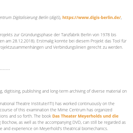
ntrum Digitalisierung
Berlin
(
digiS
),
https://www.digis-berlin.de/
,
rojekts zur Gründungsphase der Tanzfabrik Berlin von 1978 bis
en am 28.12.2018). Erstmalig konnte bei diesem Projekt das Tool für
Projektzusammenhängen und Verbindungslinien gerecht zu werden.
-------
 digitising, publishing and long-term archiving of diverse material on
ational Theatre Institute/ITI) has worked continuously on the
he course of this examination the Mime Centrum has organized
tions and so forth. The book
Das Theater Meyerholds und die
rg Bochow, as well as the accompanying DVD, can still be regarded as
e and experience on Meyerhold's theatrical biomechanics.