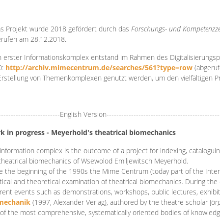
s Projekt wurde 2018 gefördert durch das
Forschungs- und Kompetenzze
rufen am 28.12.2018.
 erster Informationskomplex entstand im Rahmen des Digitalisierungsp
0:
http://archiv.mimecentrum.de/searches/561?type=row
(abgeruf
Erstellung von Themenkomplexen genutzt werden, um den vielfältigen 
-------------------------English Version----------------------------------------------
k in progress - Meyerhold's theatrical biomechanics
information complex is the outcome of a project for indexing, cataloguing,
theatrical biomechanics of Wsewolod Emiljewitsch Meyerhold.
e the beginning of the 1990s the Mime Centrum (today part of the Intern
tical and theoretical examination of theatrical biomechanics. During t
erent events such as demonstrations, workshops, public lectures, exhibi
mechanik
(1997, Alexander Verlag), authored by the theatre scholar Jö
of the most comprehensive, systematically oriented bodies of knowledg