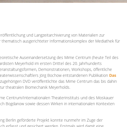
röffentlichung und Langzeitarchivierung von Materialien zur
er thematisch ausgerichteter Informationskomplex der Mediathek für
 theoretische Auseinandersetzung des Mime Centrum (heute Teil des
ardisten Meyerhold im ersten Drittel des 20. Jahrhunderts
 Veranstaltungsformen, Demonstrationen, Workshops, öffentliche
heaterwissenschaftlers Jörg Bochow entstandenen Publikation
Das
azugehörigen DVD veröffentlichte das Mime Centrum das bis dahin
 zur theatralen Biomechanik Meyerholds.
ime Centrum/Internationalen Theaterinstituts und des Moskauer
sch Bogdanow sowie dessen Wirken in internationalen Kontexten
ung Berlin geförderte Projekt konnte nunmehr im Zuge der
isch erfasst und gesichert werden. Erstmals wird damit eine