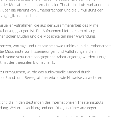
 in der Mediathek des Internationalen Theaterinstituts vorhandenen
, über die Klärung von Urheberrechten und die Einwilligung der
e zugänglich zu machen.
ovisueller Aufnahmen, die aus der Zusammenarbeit des Mime
 hervorgegangen ist. Die Aufnahmen bieten einen bislang
chanischen Etüden und die Möglichkeiten ihrer Anwendung.
enzen, Vorträge und Gespräche sowie Einblicke in die Probenarbeit
e Mitschnitte von Inszenierungen und Aufführungen, die in
h seine schauspielpädagogische Arbeit angeregt wurden. Einige
it mit der theatralen Biomechanik.
zu ermöglichen, wurde das audiovisuelle Material durch
sches Stand- und Bewegtbildmaterial sowie Hinweise zu weiteren
icht, die in den Beständen des Internationalen Theaterinstituts
ung, Weiterentwicklung und den Dialog darüber anzuregen.