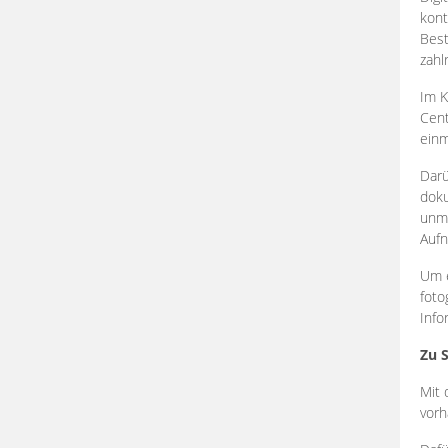
kont
Best
zahl
Im K
Cent
einm
Darü
doku
unmi
Aufn
Um e
foto
Info
Zu 
Mit 
vorh