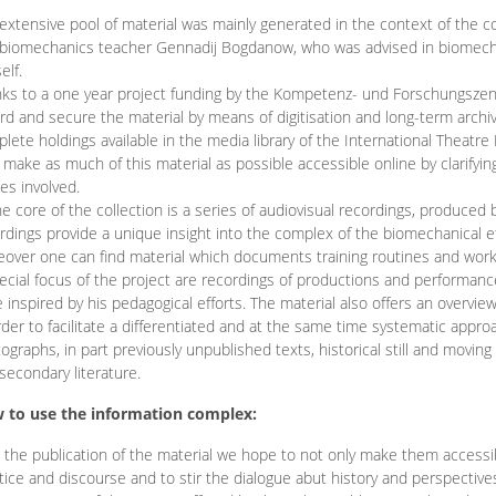
extensive pool of material was mainly generated in the context of the 
biomechanics teacher Gennadij Bogdanow, who was advised in biomechan
elf.
ks to a one year project funding by the Kompetenz- und Forschungszentru
rd and secure the material by means of digitisation and long-term archivi
lete holdings available in the media library of the International Theatre
o make as much of this material as possible accessible online by clarify
ies involved.
he core of the collection is a series of audiovisual recordings, produ
rdings provide a unique insight into the complex of the biomechanical 
over one can find material which documents training routines and works
ecial focus of the project are recordings of productions and performan
 inspired by his pedagogical efforts. The material also offers an overvie
rder to facilitate a differentiated and at the same time systematic appro
ographs, in part previously unpublished texts, historical still and movin
secondary literature.
 to use the information complex:
 the publication of the material we hope to not only make them access
tice and discourse and to stir the dialogue abut history and perspective