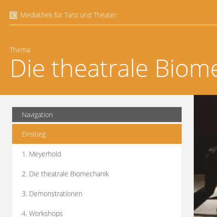
Mediathek für Tanz und Theater
Thema
Die theatrale Biom
Navigation
Einstieg
1. Meyerhold
2. Die theatrale Biomechanik
3. Demonstrationen
4. Workshops