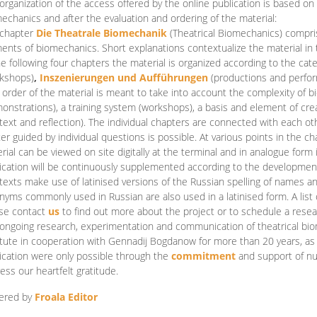
organization of the access offered by the online publication is based on
echanics and after the evaluation and ordering of the material:
 chapter
Die Theatrale Biomechanik
(Theatrical Biomechanics)
compris
ents of biomechanics. Short explanations contextualize the material in 
he following four chapters the material is organized according to the cat
kshops)
,
Inszenierungen und Aufführungen
(productions and perfo
order of the material is meant to take into account the complexity of b
onstrations), a training system (workshops), a basis and element of cr
text and reflection). The individual chapters are connected with each ot
er guided by individual questions is possible. At various points in the ch
rial can be viewed on site digitally at the terminal and in analogue form i
ication will be continuously supplemented according to the development of
texts make use of latinised versions of the Russian spelling of names 
nyms commonly used in Russian are also used in a latinised form. A list 
se contact
us
to find out more about the project or to schedule a resea
ongoing research, experimentation and communication of theatrical bi
itute in cooperation with Gennadij Bogdanow for more than 20 years, as we
ication were only possible through the
commitment
and support of nu
ess our heartfelt gratitude.
ered by
Froala Editor