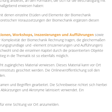
ichung anbietet, an den Formaten, die sich für die Beschäftigung mit
 maßgebend erwiesen haben:
 mit denen einzelne Etüden und Elemente der Biomechanik
heoretischen Voraussetzungen der Biomechanik ergänzen diesen
ionen
,
Workshops
,
Inszenierungen und Aufführungen
sowie
er Komplexität der Biomechanik Rechnung tragen, die gleichermaßen
ierungsgrundlage und -element (Inszenierungen und Aufführungen)
ichwohl sind die einzelnen Kapitel durch die präsentierten Objekte
ieg in die Thematik ist so ebenfalls möglich.
ht zugängliches Material verwiesen. Dieses Material kann vor Ort
rinstituts gesichtet werden. Die Onlineveröffentlichung soll den
den.
amen und Begriffen gearbeitet. Die Schreibweise richtet sich hierbei
 Abkürzungen und Akronyme latinisiert verwendet. Ein
 für eine Sichtung vor Ort anzumelden.