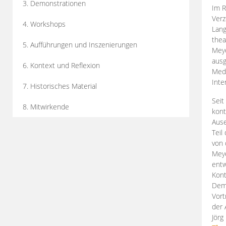
3. Demonstrationen
Im R
Verz
4. Workshops
Lang
thea
5. Aufführungen und Inszenierungen
Mey
ausg
6. Kontext und Reflexion
Medi
Inte
7. Historisches Material
Seit
8. Mitwirkende
kont
Aus
Teil
von 
Meye
entw
Kont
Demo
Vort
der 
Jörg