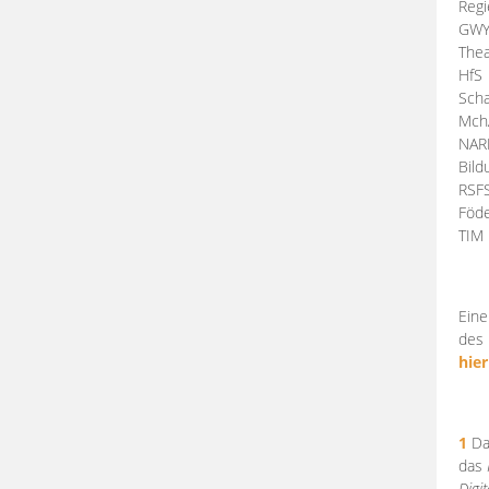
Regi
GW
Thea
HfS
Scha
Mch
NA
Bil
RSF
Föde
TI
Eine
des 
hier
1
Da
das
Digi