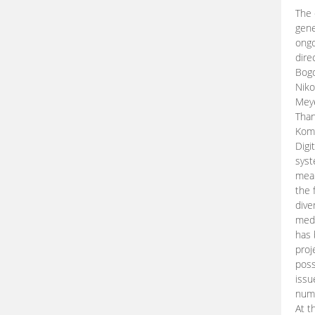
The 
gene
ongo
dire
Bogd
Niko
Meye
Than
Kom
Digi
syst
mean
the 
dive
medi
has 
proj
poss
issu
nume
At t