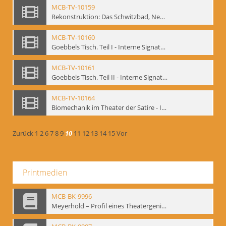
MCB-TV-10159
Rekonstruktion: Das Schwitzbad, New York 1993 - Interne Signatur: BM-vid-133
MCB-TV-10160
Goebbels Tisch. Teil I - Interne Signatur: BM-vid-134
MCB-TV-10161
Goebbels Tisch. Teil II - Interne Signatur: BM-vid-135
MCB-TV-10164
Biomechanik im Theater der Satire - Interne Signatur: BM-vid-189
Zurück
1
2
6
7
8
9
10
11
12
13
14
15
Vor
Printmedien
MCB-BK-9996
Meyerhold – Profil eines Theatergenies. Vortrag. Arbeitsdemonstration - interne Signatur: BM-prt-203