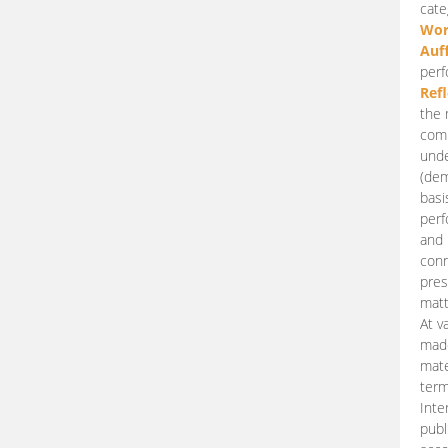
cate
Wor
Auf
perf
Ref
the 
comp
unde
(dem
basi
perf
and 
conn
pres
matt
At v
made
mate
term
Inte
publ