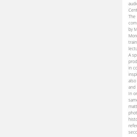
audi
Cent
The 
comp
by M
More
trai
lect
A sp
prod
in c
insp
also
and 
In o
same
matt
phot
hist
refe
seco