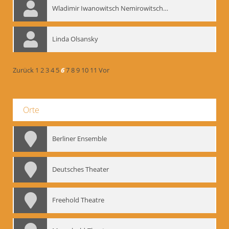
Wladimir Iwanowitsch Nemirowitsch-Dantschenko
Linda Olsansky
Zurück
1
2
3
4
5
6
7
8
9
10
11
Vor
Orte
Berliner Ensemble
Deutsches Theater
Freehold Theatre