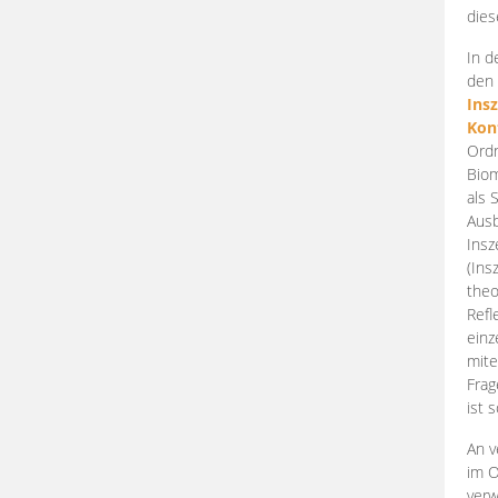
dies
In d
den 
Ins
Kon
Ordn
Biom
als 
Ausb
Insz
(Ins
theo
Refl
einz
mite
Frag
ist 
An v
im O
verw