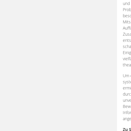
und 
Prob
beso
Mits
Auff
Zus
ents
scha
Eini
viel
thea
Um e
syst
ermö
durc
unve
Bewe
Info
ange
Zu 