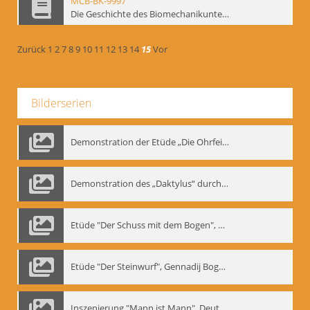
MCB-BK-9997
Die Geschichte des Biomechanikunterrichts im Theater der Satire - interne Signatur: BM-prt-204
Zurück
1
2
7
8
9
10
11
12
13
14
15
Vor
Bilderserien
Demonstration der Etüde „Die Ohrfeige“
Demonstration des „Daktylus“ durch Gennadij Nikolajewitsch Bogdanow, Berlin 1991
Etüde "Der Schuss mit dem Bogen", Gennadij Bogdanow
Etüde "Der Steinwurf", Gennadij Bogdanow
Inszenierung "Mann ist Mann", Deutsches Theater Berlin, 1997