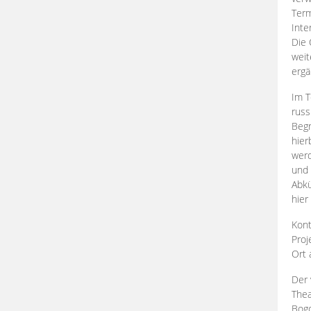
Term
Inte
Die 
weit
ergä
Im T
russ
Begr
hier
werd
und 
Abkü
hier
Kont
Proj
Ort
Der 
Thea
Bogd