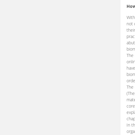
How
With
not 
thei
prac
abut
biom
The 
onli
have
biom
orde
The
(The
mate
core
expl
chap
In t
orga