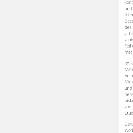
kont
und 
Inte
Best
des 
Urhe
zahl
Teil
mac
Im K
Mate
Aufn
Mime
und
herv
bisl
von 
Etüd
Darü
Work