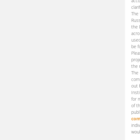
acco
clari
The 
Russ
the 
acro
used
be f
Plea
proj
the 
The 
comm
out 
Inst
for 
of t
publ
com
indi
woul