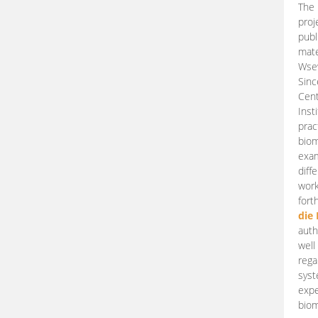
The 
proj
publ
mate
Wsew
Sinc
Cent
Inst
prac
biom
exam
diff
work
fort
die
auth
well
rega
syst
expe
biom