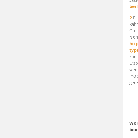
berl
2
Ein
Rahm
Grün
bis 
htt
typ
konn
Erst
werd
Proj
gere
-----
-----
Work
bio