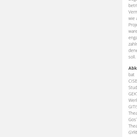
betr
Verm
wie 
Proj
ware
enga
zahl
dene
soll.
Abk
bat
CIS
Stud
GEK
Werk
GIT
Thea
Gos
Thea
GY