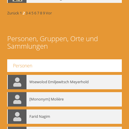
Zurück
1
2
3
4
5
6
7
8
9
Vor
Personen, Gruppen, Orte und
Sammlungen
Personen
Wsewolod Emiljewitsch Meyerhold
[Mononym] Molière
Farid Nagim