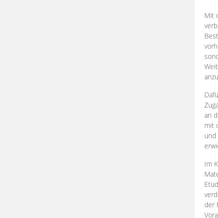
Mit 
verb
Best
vorh
son
Weit
anzu
Dafü
Zuga
an d
mit 
und 
erwi
Im K
Mate
Etü
verd
der 
Vora