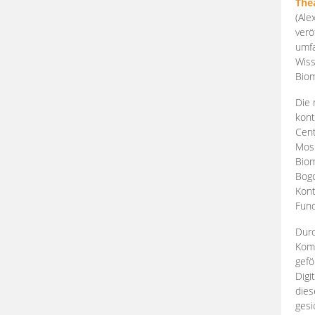
The
(Ale
verö
umfa
Wiss
Biom
Die 
kont
Cent
Mosk
Biom
Bogd
Kont
Fund
Durc
Komp
gefö
Digi
dies
gesi