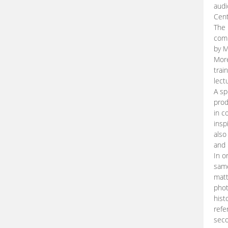
audi
Cent
The 
comp
by M
More
trai
lect
A sp
prod
in c
insp
also
and 
In o
same
matt
phot
hist
refe
seco