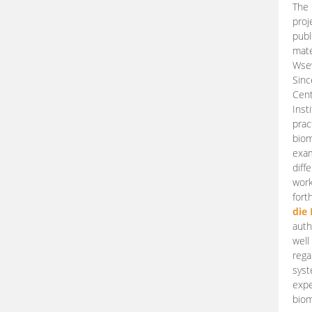
The 
proj
publ
mate
Wsew
Sinc
Cent
Inst
prac
biom
exam
diff
work
fort
die
auth
well
rega
syst
expe
biom