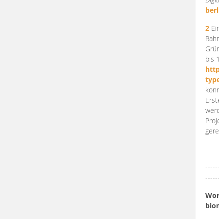
berl
2
Ein
Rahm
Grün
bis 
htt
typ
konn
Erst
werd
Proj
gere
-----
-----
Work
bio