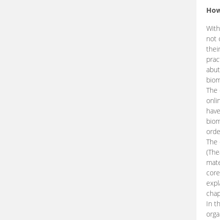
How
With
not 
thei
prac
abut
biom
The 
onli
have
biom
orde
The
(The
mate
core
expl
chap
In t
orga