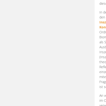
dies
In d
den 
Ins
Kon
Ordn
Biom
als 
Ausb
Insz
(Ins
theo
Refl
einz
mite
Frag
ist 
An v
im O
verw