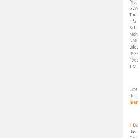
Regi
GW
Thea
HfS
Scha
Mch
NA
Bil
RSF
Föde
TI
Eine
des 
hier
1
Da
das
Digi