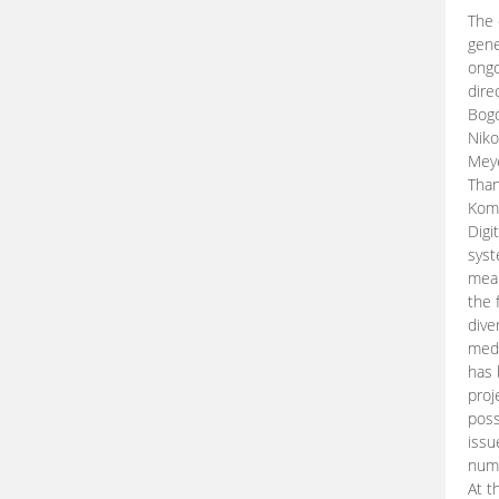
The 
gene
ongo
dire
Bogd
Niko
Meye
Than
Kom
Digi
syst
mean
the 
dive
medi
has 
proj
poss
issu
nume
At t