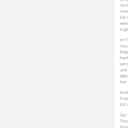
Term
Inte
Die 
weit
ergä
Im T
russ
Begr
hier
werd
und 
Abkü
hier
Kont
Proj
Ort
Der 
Thea
Bogd