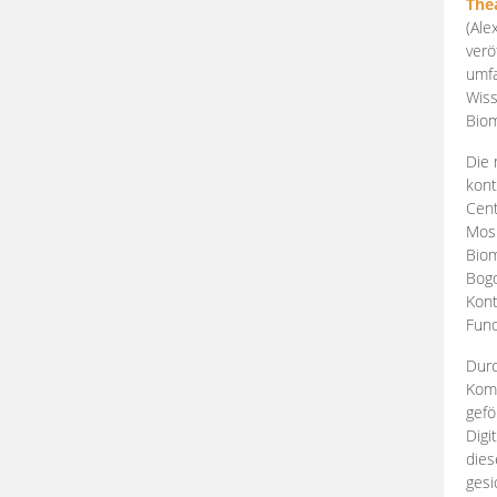
The
(Ale
verö
umfa
Wiss
Biom
Die 
kont
Cent
Mosk
Biom
Bogd
Kont
Fund
Durc
Komp
gefö
Digi
dies
gesi