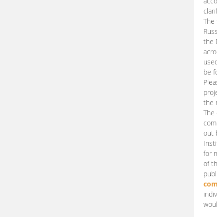
acco
clari
The 
Russ
the 
acro
used
be f
Plea
proj
the 
The 
comm
out 
Inst
for 
of t
publ
com
indi
woul