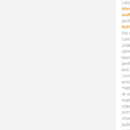
cate
Wor
Auf
perf
Ref
the 
comp
unde
(dem
basi
perf
and 
conn
pres
matt
At v
made
mate
term
Inte
publ