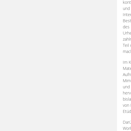
kont
und 
Inte
Best
des 
Urhe
zahl
Teil
mac
Im K
Mate
Aufn
Mime
und
herv
bisl
von 
Etüd
Darü
Work