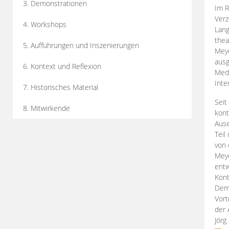
3. Demonstrationen
Im R
Verz
4. Workshops
Lang
thea
5. Aufführungen und Inszenierungen
Mey
ausg
6. Kontext und Reflexion
Medi
Inte
7. Historisches Material
Seit
8. Mitwirkende
kont
Aus
Teil
von 
Meye
entw
Kont
Demo
Vort
der 
Jörg