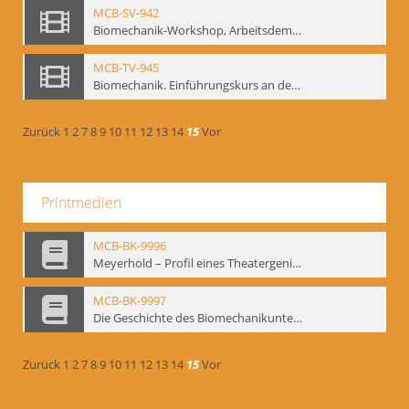
MCB-SV-942
Biomechanik-Workshop, Arbeitsdemonstration in der Staatsoper unter den Linden 2002
MCB-TV-945
Biomechanik. Einführungskurs an der HfS "Ernst Busch" 1995 (Vorarbeiten zu den Inszenierungen von T. Ostermeier u. Chr. v. Treskow). Teil 2
Zurück
1
2
7
8
9
10
11
12
13
14
15
Vor
Printmedien
MCB-BK-9996
Meyerhold – Profil eines Theatergenies. Vortrag. Arbeitsdemonstration - interne Signatur: BM-prt-203
MCB-BK-9997
Die Geschichte des Biomechanikunterrichts im Theater der Satire - interne Signatur: BM-prt-204
Zurück
1
2
7
8
9
10
11
12
13
14
15
Vor