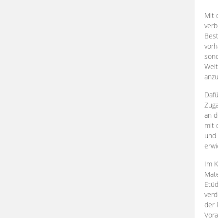
Mit 
verb
Best
vorh
son
Weit
anzu
Dafü
Zuga
an d
mit 
und 
erwi
Im K
Mate
Etü
verd
der 
Vora