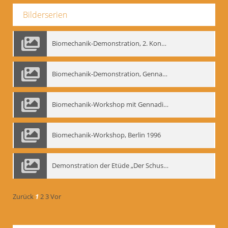
Bilderserien
Biomechanik-Demonstration, 2. Kongress der EMF, Mai 1995
Biomechanik-Demonstration, Gennadij Bogdanow im Berliner Ensemble, 04.10.1991
Biomechanik-Workshop mit Gennadij Nikolajewitsch Bogdanow im Mime Centrum Berlin, 1991
Biomechanik-Workshop, Berlin 1996
Demonstration der Etüde „Der Schuss mit dem Bogen“ durch Gennadij Nikolajewitsch Bogdanow, Berlin 1991
Zurück
1
2
3
Vor