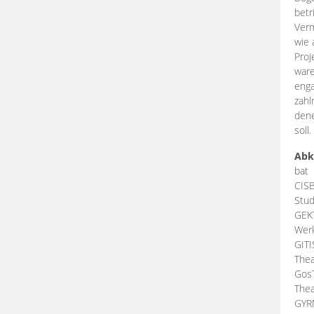
betr
Verm
wie 
Proj
ware
enga
zahl
dene
soll.
Abk
bat
CIS
Stud
GEK
Werk
GIT
Thea
Gos
Thea
GY