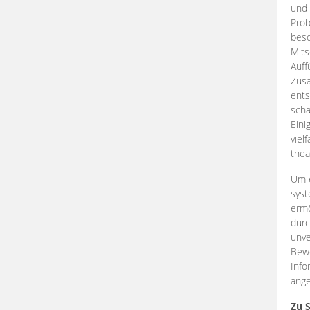
und 
Prob
beso
Mits
Auff
Zus
ents
scha
Eini
viel
thea
Um e
syst
ermö
durc
unve
Bewe
Info
ange
Zu 