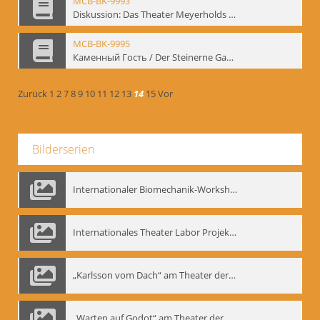
MCB-BK-9993
Diskussion: Das Theater Meyerholds und die Biomechanik, 18.09.1995 - interne Signatur: BM-prt-200
MCB-BK-9995
Каменный Гость / Der Steinerne Gast - interne Signatur: BM-prt-202
Zurück
1
2
7
8
9
10
11
12
13
14
15
Vor
Bilderserien
Internationaler Biomechanik-Workshop, Moskau 1993
Internationales Theater Labor Projekt: Play Don Juan
„Karlsson vom Dach“ am Theater der Satire, Moskau 1985
„Warten auf Godot“ am Theater der Saire, Moskau 1980er