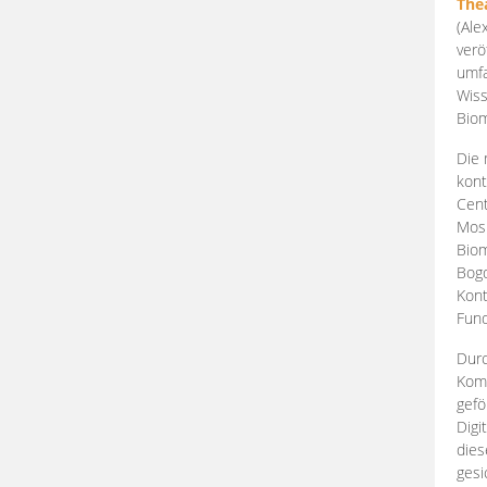
The
(Ale
verö
umfa
Wiss
Biom
Die 
kont
Cent
Mosk
Biom
Bogd
Kont
Fund
Durc
Komp
gefö
Digi
dies
gesi