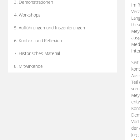
3. Demonstrationen
Im R
Verz
4. Workshops
Lang
thea
5. Aufführungen und Inszenierungen
Mey
ausg
6. Kontext und Reflexion
Medi
Inte
7. Historisches Material
Seit
8. Mitwirkende
kont
Aus
Teil
von 
Meye
entw
Kont
Demo
Vort
der 
Jörg