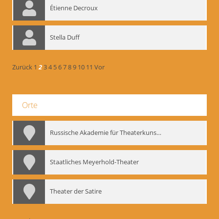
Étienne Decroux
Stella Duff
Zurück
1
2
3
4
5
6
7
8
9
10
11
Vor
Orte
Russische Akademie für Theaterkunst – GITIS
Staatliches Meyerhold-Theater
Theater der Satire