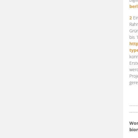
berl
2
Ein
Rahm
Grün
bis 
htt
typ
konn
Erst
werd
Proj
gere
-----
-----
Work
bio