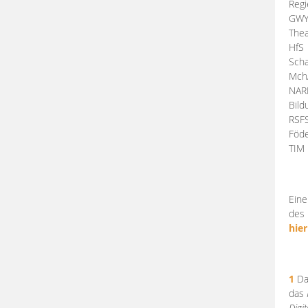
Regi
GW
Thea
HfS
Scha
Mch
NA
Bil
RSF
Föde
TI
Eine
des 
hier
1
Da
das
Digi