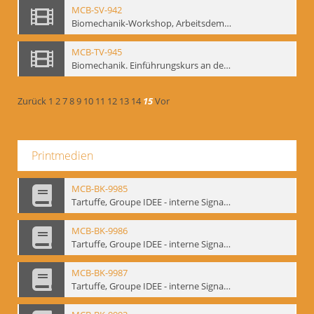
MCB-SV-942
Biomechanik-Workshop, Arbeitsdemonstration in der Staatsoper unter den Linden 2002
MCB-TV-945
Biomechanik. Einführungskurs an der HfS "Ernst Busch" 1995 (Vorarbeiten zu den Inszenierungen von T. Ostermeier u. Chr. v. Treskow). Teil 2
Zurück
1
2
7
8
9
10
11
12
13
14
15
Vor
Printmedien
MCB-BK-9985
Tartuffe, Groupe IDEE - interne Signatur: BM-prt-192
MCB-BK-9986
Tartuffe, Groupe IDEE - interne Signatur: BM-prt-193
MCB-BK-9987
Tartuffe, Groupe IDEE - interne Signatur: BM-prt-194