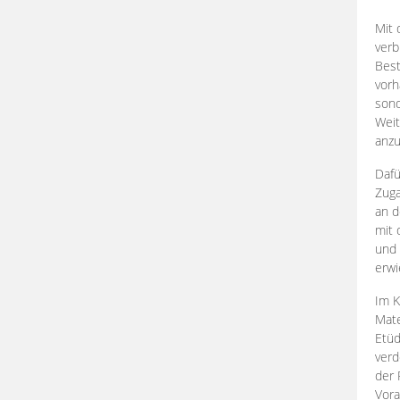
Mit 
verb
Best
vorh
son
Weit
anzu
Dafü
Zuga
an d
mit 
und 
erwi
Im K
Mate
Etü
verd
der 
Vora