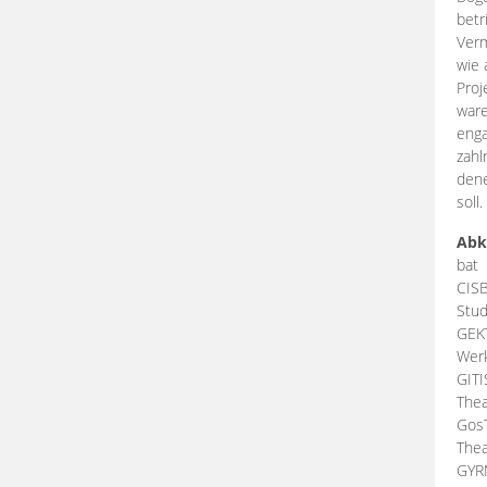
betr
Verm
wie 
Proj
ware
enga
zahl
dene
soll.
Abk
bat
CIS
Stud
GEK
Werk
GIT
Thea
Gos
Thea
GY