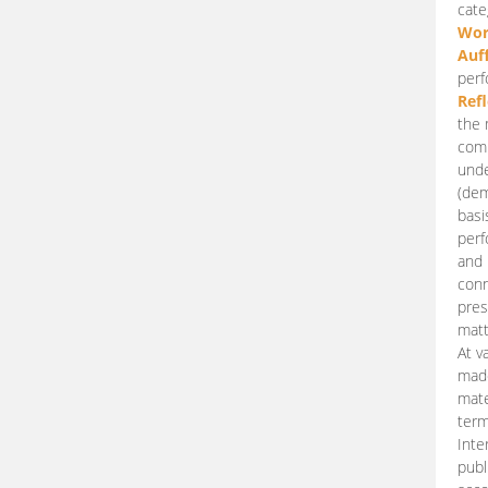
cate
Wor
Auf
perf
Ref
the 
comp
unde
(dem
basi
perf
and 
conn
pres
matt
At v
made
mate
term
Inte
publ