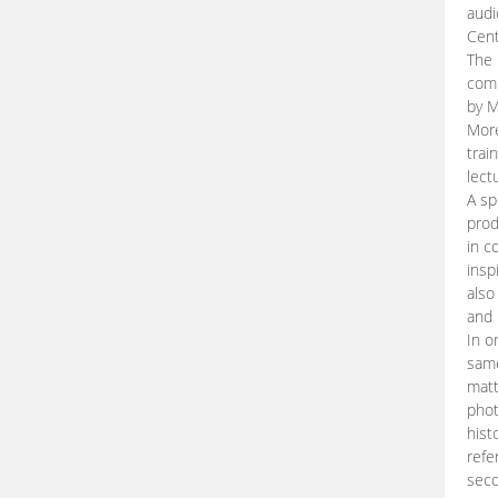
audi
Cent
The 
comp
by M
More
trai
lect
A sp
prod
in c
insp
also
and 
In o
same
matt
phot
hist
refe
seco