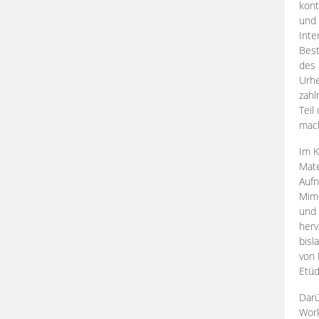
kont
und 
Inte
Best
des 
Urhe
zahl
Teil
mac
Im K
Mate
Aufn
Mime
und
herv
bisl
von 
Etüd
Darü
Work