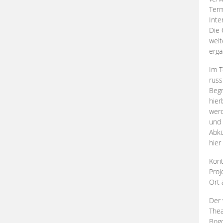
Term
Inte
Die 
weit
ergä
Im T
russ
Begr
hier
werd
und 
Abkü
hier
Kont
Proj
Ort
Der 
Thea
Bogd