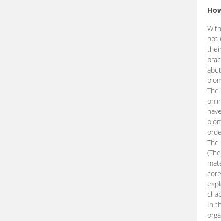
How
With
not 
thei
prac
abut
biom
The 
onli
have
biom
orde
The
(The
mate
core
expl
chap
In t
orga