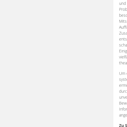
und 
Prob
beso
Mits
Auff
Zus
ents
scha
Eini
viel
thea
Um e
syst
ermö
durc
unve
Bewe
Info
ange
Zu 