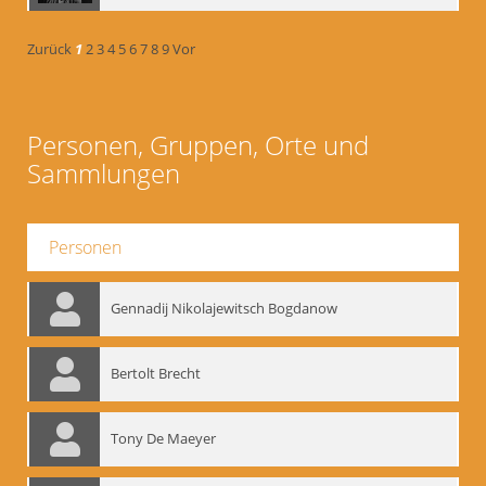
Zurück
1
2
3
4
5
6
7
8
9
Vor
Personen, Gruppen, Orte und
Sammlungen
Personen
Gennadij Nikolajewitsch Bogdanow
Bertolt Brecht
Tony De Maeyer