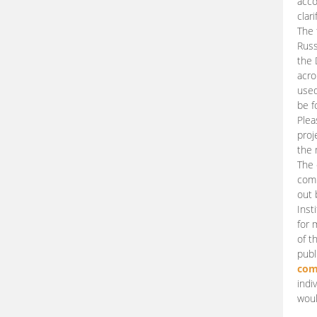
acco
clari
The 
Russ
the 
acro
used
be f
Plea
proj
the 
The 
comm
out 
Inst
for 
of t
publ
com
indi
woul