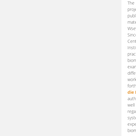
The 
proj
publ
mate
Wsew
Sinc
Cent
Inst
prac
biom
exam
diff
work
fort
die
auth
well
rega
syst
expe
biom