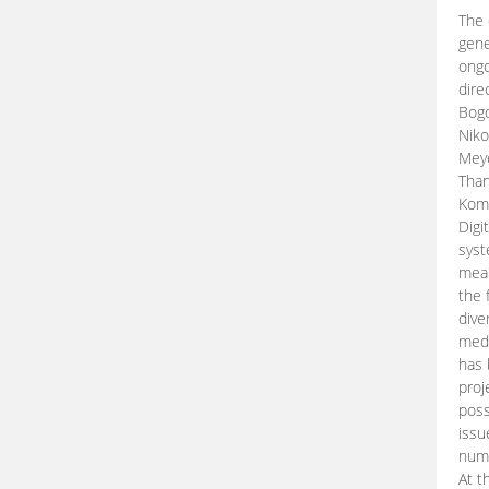
The 
gene
ongo
dire
Bogd
Niko
Meye
Than
Kom
Digi
syst
mean
the 
dive
medi
has 
proj
poss
issu
nume
At t