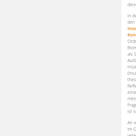
dies
In d
den 
Ins
Kon
Ordn
Biom
als 
Ausb
Insz
(Ins
theo
Refl
einz
mite
Frag
ist 
An v
im O
verw