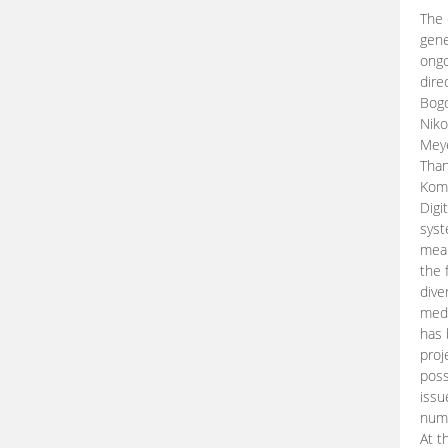
The 
gene
ongo
dire
Bogd
Niko
Meye
Than
Kom
Digi
syst
mean
the 
dive
medi
has 
proj
poss
issu
nume
At t