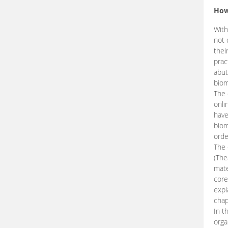
How
With
not 
thei
prac
abut
biom
The 
onli
have
biom
orde
The
(The
mate
core
expl
chap
In t
orga