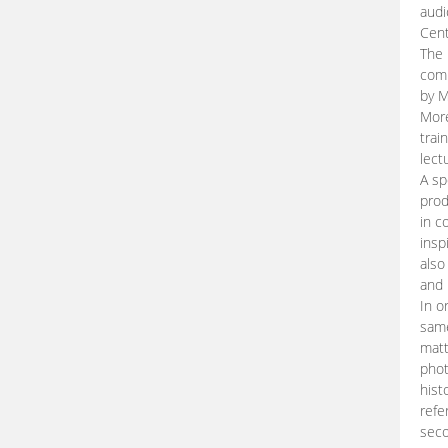
audi
Cent
The 
comp
by M
More
trai
lect
A sp
prod
in c
insp
also
and 
In o
same
matt
phot
hist
refe
seco