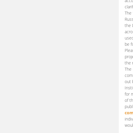
acco
clari
The 
Russ
the 
acro
used
be f
Plea
proj
the 
The 
comm
out 
Inst
for 
of t
publ
com
indi
woul