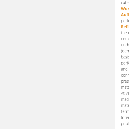
cate
Wor
Auf
perf
Ref
the 
comp
unde
(dem
basi
perf
and 
conn
pres
matt
At v
made
mate
term
Inte
publ