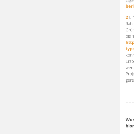
berl
2
Ein
Rahm
Grün
bis 
htt
typ
konn
Erst
werd
Proj
gere
-----
-----
Work
bio