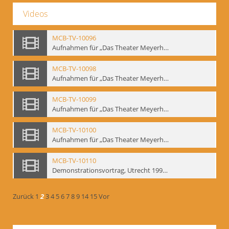
Videos
MCB-TV-10096
Aufnahmen für „Das Theater Meyerholds und die Biomechanik“ (6). Biomechanische Grundelemente und szenische Umsetzung, Ausschnitt 2 - Interne Signatur: BM-vid-6_A2
MCB-TV-10098
Aufnahmen für „Das Theater Meyerholds und die Biomechanik“ (7). Biomechanische Etüden – Detailstudien, Ausschnitt 1 - Interne Signatur: BM-vid-7_A1
MCB-TV-10099
Aufnahmen für „Das Theater Meyerholds und die Biomechanik“ (7). Biomechanische Etüden – Detailstudien, Ausschnitt 2 - Interne Signatur: BM-vid-7_A2
MCB-TV-10100
Aufnahmen für „Das Theater Meyerholds und die Biomechanik“ (7). Biomechanische Etüden – Detailstudien, Ausschnitt 3 - Interne Signatur: BM-vid-7_A3
MCB-TV-10110
Demonstrationsvortrag, Utrecht 1991 (1) - Interne Signatur: BM-vid-17
Zurück
1
2
3
4
5
6
7
8
9
14
15
Vor