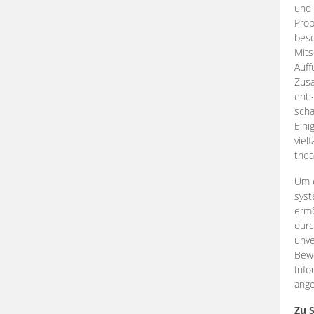
und 
Prob
beso
Mits
Auff
Zus
ents
scha
Eini
viel
thea
Um e
syst
ermö
durc
unve
Bewe
Info
ange
Zu 