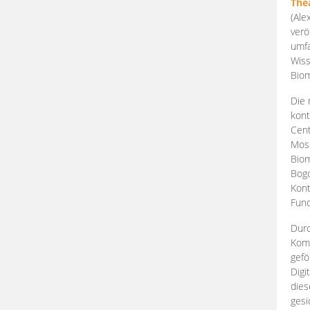
The
(Ale
verö
umfa
Wiss
Biom
Die 
kont
Cent
Mosk
Biom
Bogd
Kont
Fund
Durc
Komp
gefö
Digi
dies
gesi