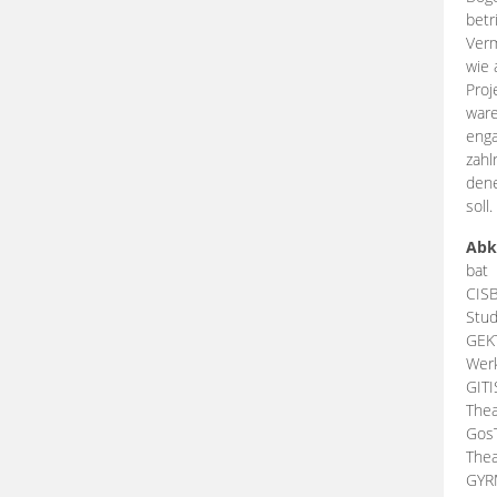
betr
Verm
wie 
Proj
ware
enga
zahl
dene
soll.
Abk
bat
CIS
Stud
GEK
Werk
GIT
Thea
Gos
Thea
GY