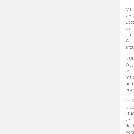
Mit 
verb
Best
vorh
son
Weit
anzu
Dafü
Zuga
an d
mit 
und 
erwi
Im K
Mate
Etü
verd
der 
Vora