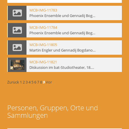
MCB-IMG-11783
Phoenix Ensemble und Gennadij Bogdanow; BM-img-105-9
MCB-IMG-11784
Phoenix Ensemble und Gennadij Bogdanow; BM-img-105-10
MCB-IMG-11805
Martin Engler und Gennadij Bogdanow; BM-img-113
MCB-IMG-11821
Diskussion im bat-Studiotheater, 18.09.1995; BM-img-127-3
Zurück
1
2
3
4
5
6
7
8
9
Vor
Personen, Gruppen, Orte und
Sammlungen