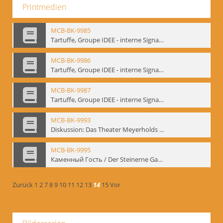
Printmedien
MCB-BK-9985
Tartuffe, Groupe IDEE - interne Signatur: BM-prt-192
MCB-BK-9986
Tartuffe, Groupe IDEE - interne Signatur: BM-prt-193
MCB-BK-9987
Tartuffe, Groupe IDEE - interne Signatur: BM-prt-194
MCB-BK-9993
Diskussion: Das Theater Meyerholds und die Biomechanik, 18.09.1995 - interne Signatur: BM-prt-200
MCB-BK-9995
Каменный Гость / Der Steinerne Gast - interne Signatur: BM-prt-202
Zurück
1
2
7
8
9
10
11
12
13
14
15
Vor