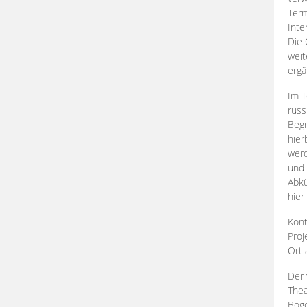
Term
Inte
Die 
weit
ergä
Im T
russ
Begr
hier
werd
und 
Abkü
hier
Kont
Proj
Ort
Der 
Thea
Bogd