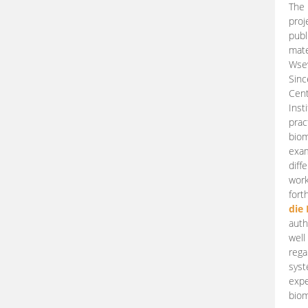
The 
proj
publ
mate
Wsew
Sinc
Cent
Inst
prac
biom
exam
diff
work
fort
die
auth
well
rega
syst
expe
biom