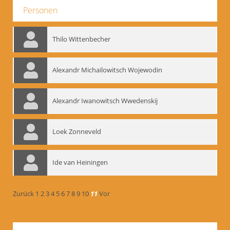
Personen
Thilo Wittenbecher
Alexandr Michailowitsch Wojewodin
Alexandr Iwanowitsch Wwedenskij
Loek Zonneveld
Ide van Heiningen
Zurück
1
2
3
4
5
6
7
8
9
10
11
Vor