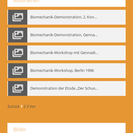
Bilderserien
Biomechanik-Demonstration, 2. Kongress der EMF, Mai 1995
Biomechanik-Demonstration, Gennadij Bogdanow im Berliner Ensemble, 04.10.1991
Biomechanik-Workshop mit Gennadij Nikolajewitsch Bogdanow im Mime Centrum Berlin, 1991
Biomechanik-Workshop, Berlin 1996
Demonstration der Etüde „Der Schuss mit dem Bogen“ durch Gennadij Nikolajewitsch Bogdanow, Berlin 1991
Zurück
1
2
3
Vor
Bilder