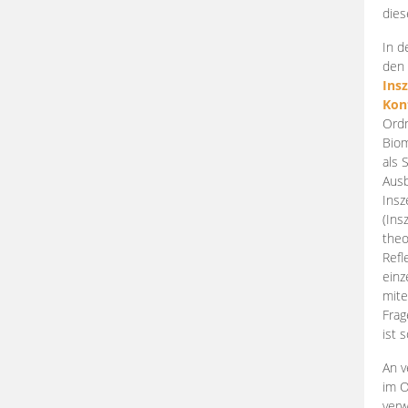
dies
In d
den 
Ins
Kon
Ordn
Biom
als 
Ausb
Insz
(Ins
theo
Refl
einz
mite
Frag
ist 
An v
im O
verw