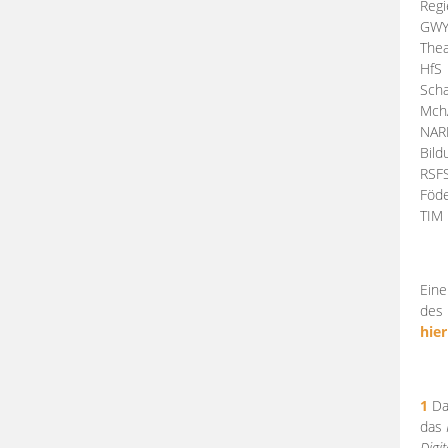
Regi
GW
Thea
HfS
Scha
Mch
NA
Bil
RSF
Föde
TI
Eine
des 
hier
1
Da
das
Digi