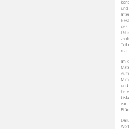
kont
und 
Inte
Best
des 
Urhe
zahl
Teil
mac
Im K
Mate
Aufn
Mime
und
herv
bisl
von 
Etüd
Darü
Work