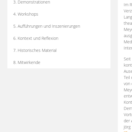
3. Demonstrationen
Im R
Verz
4. Workshops
Lang
thea
5. Aufführungen und Inszenierungen
Mey
ausg
6. Kontext und Reflexion
Medi
Inte
7. Historisches Material
Seit
8. Mitwirkende
kont
Aus
Teil
von 
Meye
entw
Kont
Demo
Vort
der 
Jörg