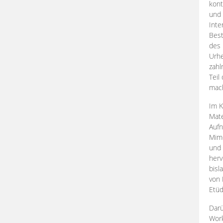
kont
und 
Inte
Best
des 
Urhe
zahl
Teil
mac
Im K
Mate
Aufn
Mime
und
herv
bisl
von 
Etüd
Darü
Work