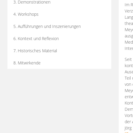
3. Demonstrationen
Im R
Verz
4. Workshops
Lang
thea
5. Aufführungen und Inszenierungen
Mey
ausg
6. Kontext und Reflexion
Medi
Inte
7. Historisches Material
Seit
8. Mitwirkende
kont
Aus
Teil
von 
Meye
entw
Kont
Demo
Vort
der 
Jörg