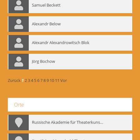
Samuel Beckett
Alexandr Below
Alexandr Alexandrowitsch Blok
Jörg Bochow
Zurück
1
2
3
4
5
6
7
8
9
10
11
Vor
Orte
Russische Akademie für Theaterkunst – GITIS