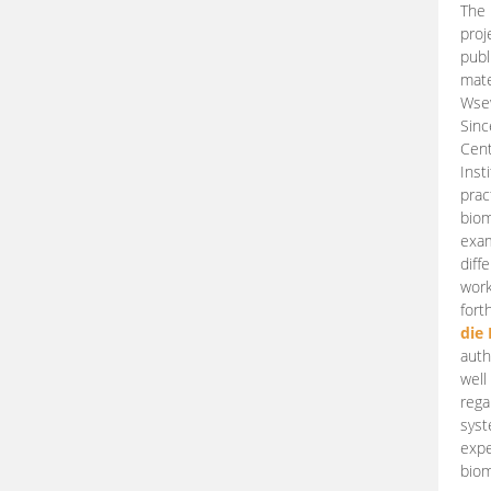
The 
proj
publ
mate
Wsew
Sinc
Cent
Inst
prac
biom
exam
diff
work
fort
die
auth
well
rega
syst
expe
biom