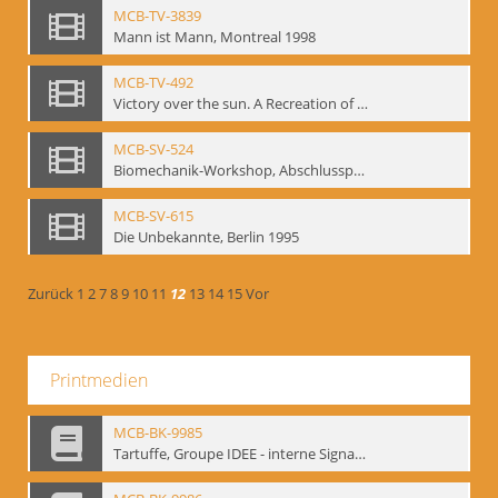
MCB-TV-3839
Mann ist Mann, Montreal 1998
MCB-TV-492
Victory over the sun. A Recreation of the 1913 Performance
MCB-SV-524
Biomechanik-Workshop, Abschlusspräsentation 1996
MCB-SV-615
Die Unbekannte, Berlin 1995
Zurück
1
2
7
8
9
10
11
12
13
14
15
Vor
Printmedien
MCB-BK-9985
Tartuffe, Groupe IDEE - interne Signatur: BM-prt-192