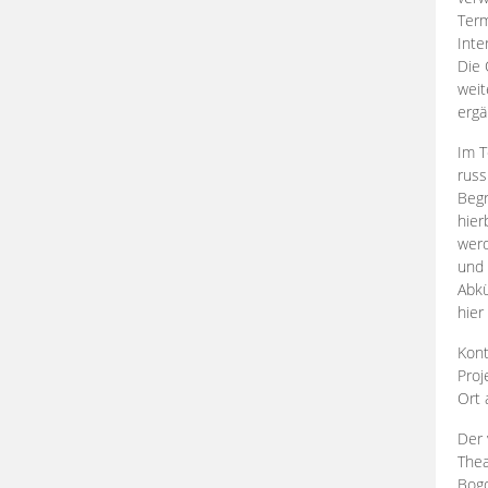
Term
Inte
Die 
weit
ergä
Im T
russ
Begr
hier
werd
und 
Abkü
hier
Kont
Proj
Ort
Der 
Thea
Bogd