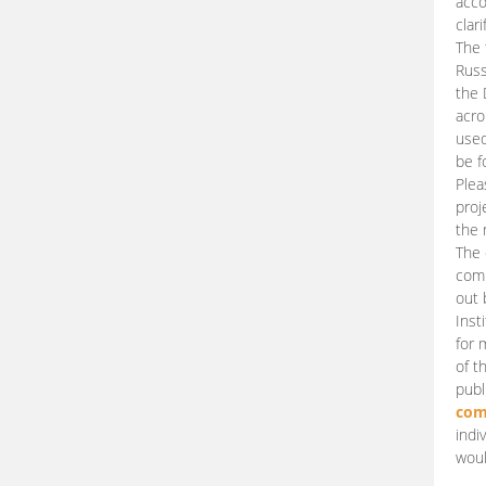
acco
clari
The 
Russ
the 
acro
used
be f
Plea
proj
the 
The 
comm
out 
Inst
for 
of t
publ
com
indi
woul