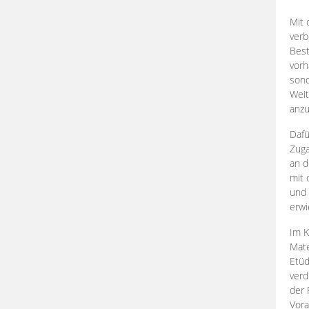
Mit 
verb
Best
vorh
son
Weit
anzu
Dafü
Zuga
an d
mit 
und 
erwi
Im K
Mate
Etü
verd
der 
Vora