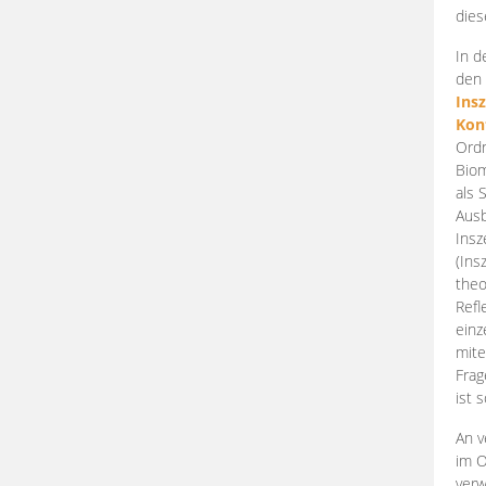
dies
In d
den 
Ins
Kon
Ordn
Biom
als 
Ausb
Insz
(Ins
theo
Refl
einz
mite
Frag
ist 
An v
im O
verw