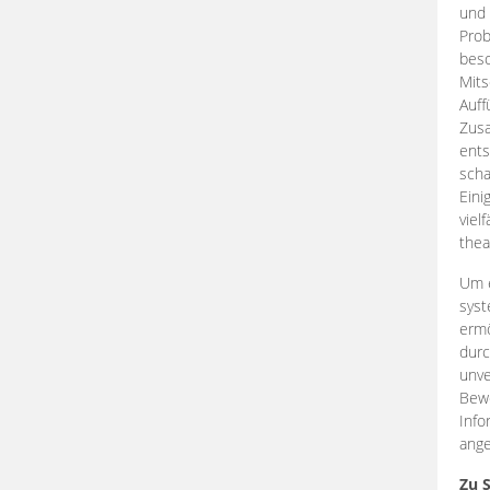
und 
Prob
beso
Mits
Auff
Zus
ents
scha
Eini
viel
thea
Um e
syst
ermö
durc
unve
Bewe
Info
ange
Zu 