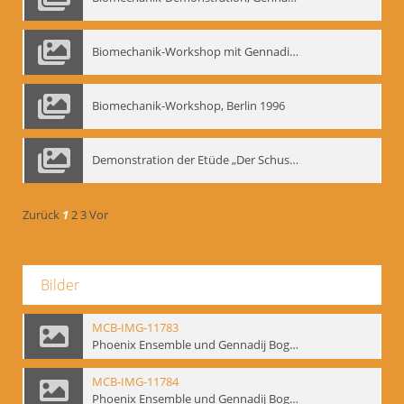
Biomechanik-Workshop mit Gennadij Nikolajewitsch Bogdanow im Mime Centrum Berlin, 1991
Biomechanik-Workshop, Berlin 1996
Demonstration der Etüde „Der Schuss mit dem Bogen“ durch Gennadij Nikolajewitsch Bogdanow, Berlin 1991
Zurück
1
2
3
Vor
Bilder
MCB-IMG-11783
Phoenix Ensemble und Gennadij Bogdanow; BM-img-105-9
MCB-IMG-11784
Phoenix Ensemble und Gennadij Bogdanow; BM-img-105-10