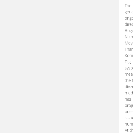
The 
gene
ongo
dire
Bogd
Niko
Meye
Than
Kom
Digi
syst
mean
the 
dive
medi
has 
proj
poss
issu
nume
At t