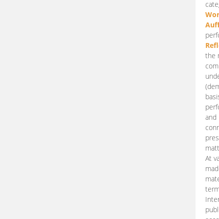
cate
Wor
Auf
perf
Ref
the 
comp
unde
(dem
basi
perf
and 
conn
pres
matt
At v
made
mate
term
Inte
publ