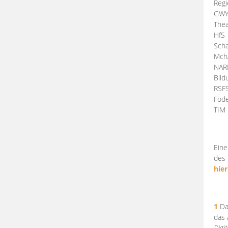
Regi
GW
Thea
HfS
Scha
Mch
NA
Bil
RSF
Föde
TI
Eine
des 
hier
1
Da
das
Digi