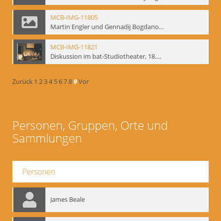
MCB-IMG-11805
Martin Engler und Gennadij Bogdanow; BM-img-113
MCB-IMG-11821
Diskussion im bat-Studiotheater, 18.09.1995; BM-img-127-3
Zurück
1
2
3
4
5
6
7
8
9
Vor
Personen, Gruppen, Orte und
Sammlungen
Personen
James Beale