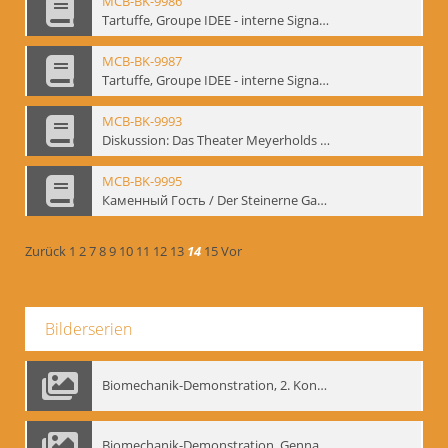
MCB-BK-9986
Tartuffe, Groupe IDEE - interne Signatur: BM-prt-193
MCB-BK-9987
Tartuffe, Groupe IDEE - interne Signatur: BM-prt-194
MCB-BK-9993
Diskussion: Das Theater Meyerholds und die Biomechanik, 18.09.1995 - interne Signatur: BM-prt-200
MCB-BK-9995
Каменный Гость / Der Steinerne Gast - interne Signatur: BM-prt-202
Zurück
1
2
7
8
9
10
11
12
13
14
15
Vor
Bilderserien
Biomechanik-Demonstration, 2. Kongress der EMF, Mai 1995
Biomechanik-Demonstration, Gennadij Bogdanow im Berliner Ensemble, 04.10.1991