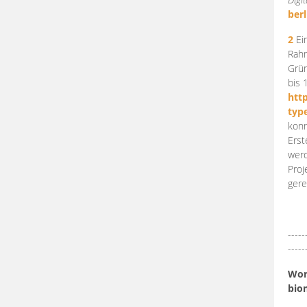
berl
2
Ein
Rahm
Grün
bis 
htt
typ
konn
Erst
werd
Proj
gere
-----
-----
Work
bio