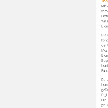
The
(Ale
verö
umfa
Wiss
Biom
Die 
kont
Cent
Mosk
Biom
Bogd
Kont
Fund
Durc
Komp
gefö
Digi
dies
gesi