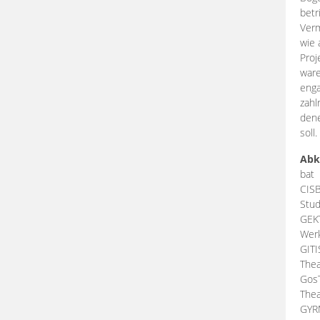
betr
Verm
wie 
Proj
ware
enga
zahl
dene
soll.
Abk
bat
CIS
Stud
GEK
Werk
GIT
Thea
Gos
Thea
GY