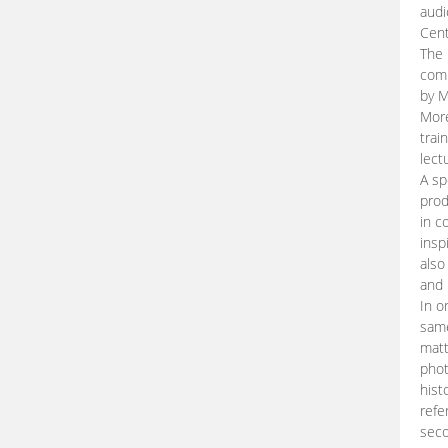
audi
Cent
The 
comp
by M
More
trai
lect
A sp
prod
in c
insp
also
and 
In o
same
matt
phot
hist
refe
seco