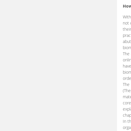
How
With
not 
thei
prac
abut
biom
The 
onli
have
biom
orde
The
(The
mate
core
expl
chap
In t
orga