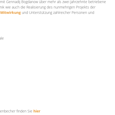
mit Gennadij Bogdanow über mehr als zwei Jahrzehnte betriebene
ik wie auch die Realisierung des nunmehrigen Projekts der
e
Mitwirkung
und Unterstützung zahlr
eicher Personen und
ale
tenbecher finden Sie
hier