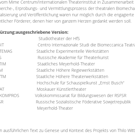
vom Mime Centrum/Internationalen Theaterinstitut in Zusammenarbeit 
erche-, Erprobungs- und Vermittlungsprozess der theatralen Biomechan
talisierung und Veröffentlichung waren nur möglich durch die engagiert
ntlicher Förderer, denen hier von ganzem Herzen gedankt werden soll.
ürzung:
ausgeschriebene Version:
Studiotheater der HfS
BIT
Centro Internazionale Studi die Biomeccanica Teatr
TEMAS
Staatliche Experimentelle Werkstätten
IS
Russische Akademie für Theaterkunst
TIM
Staatliches Meyerhold-Theater
RM
Staatliche Höhere Regiewerkstätten
YTM
Staatliche Höhere Theaterwerkstätten
Hochschule für Schauspielkunst „Ernst Busch“
AT
Moskauer Künstlertheater
RKOMPROS
Volkskommissariat für Bildungswesen der RSFSR
SR
Russische Sozialistische Föderative Sowjetrepublik
M Meyerhold-Theater
n ausführlichen Text zu Genese und Kontext des Projekts von Thilo Wit