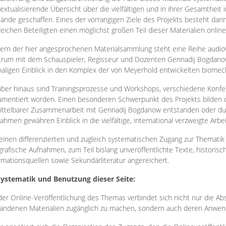
extualisierende Übersicht über die vielfältigen und in ihrer Gesamtheit
ände geschaffen. Eines der vorrangigen Ziele des Projekts besteht darin
reichen Beteiligten einen möglichst großen Teil dieser Materialien onlin
ern der hier angesprochenen Materialsammlung steht eine Reihe audi
rum mit dem Schauspieler, Regisseur und Dozenten Gennadij Bogdanow
aligen Einblick in den Komplex der von Meyerhold entwickelten biome
ber hinaus sind Trainingsprozesse und Workshops, verschiedene Konfer
mentiert worden. Einen besonderen Schwerpunkt des Projekts bilden di
ttelbarer Zusammenarbeit mit Gennadij Bogdanow entstanden oder durc
ahmen gewähren Einblick in die vielfältige, international verzweigte Arbe
inen differenzierten und zugleich systematischen Zugang zur Thematik 
grafische Aufnahmen, zum Teil bislang unveröffentlichte Texte, histori
rmationsquellen sowie Sekundärliteratur angereichert.
Systematik und Benutzung dieser Seite:
der Online-Veröffentlichung des Themas verbindet sich nicht nur die Abs
andenen Materialien zugänglich zu machen, sondern auch deren Anwend