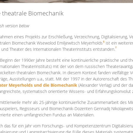
e theatrale Biomechanik
ish version below
ahmen eines Projekts zur Erschließung, Verzeichnung, Digitalisierung, Ve
1
tralen Biomechanik Wsewolod Emiljewitsch Meyerholds
ist ein weiter
2
 und Theater des Internationalen Theaterinstituts entstanden.
 Beginn der 1990er Jahre besteht eine kontinuierliche praktische und
rnationalen Theaterinstituts) mit der von dem russischen Theateravantg
ickelten theatralen Biomechanik. In diesem Kontext fanden vielfältige
räge, Ausstellungen u.a., statt. Mit d
er 1997 in der Autorenschaft des T
ater Meyerholds und die Biomechanik
(Alexander Verlag) und der d
ngreichste, systematisch orientierte Wissens- und Erfahrungskonvolut
mittlerweile mehr als 25-jährige kontinuierliche Zusammenarb
eit des M
uspielers, Regisseurs und Biomechanik-Dozenten Gennadij Nikolajewit
rierte einen umfangreichen Fundus an Materialien.
h das für ein Jahr vom Forschungs- und Kompetenzzentrum Digitalisier
talisierung und Langzeitarchivierung die Fülle dieses Materials systemat