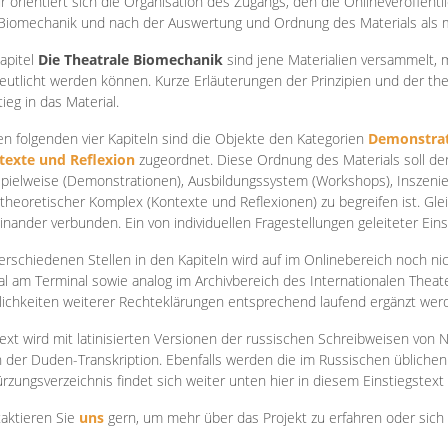
r orientiert sich die Organisation des Zugangs, den die Onlineveröffentl
Biomechanik und nach der Auswertung und Ordnung des Materials als
apite
l
Die Theatrale Biomechanik
sind jene Materialien versammelt,
eutlicht werden können. Kurze Erläuterungen der Prinzipien und der t
tieg in das Material.
en folgenden vier Kapiteln sind die Objekte den Kategorien
Demonstrat
texte und Reflexion
zugeordnet. Diese Ordnung des Materials soll d
Spielweise (Demonstrationen), Ausbildungssystem (Workshops), Inszen
theoretischer Komplex (Kontexte und Reflexionen) zu begreifen ist. Gle
inander verbunden. Ein von individuellen Fragestellungen geleiteter Einst
erschiedenen Stellen in den Kapiteln wird auf im Onlinebereich noch nic
tal am Terminal sowie analog im Archivbereich des Internationalen Theate
ichkeiten weiterer Rechteklärungen entsprechend laufend ergänzt wer
ext wird mit latinisierten Versionen der russischen Schreibweisen von N
 der Duden-Transkription. Ebenfalls werden die im Russischen üblichen
rzungsverzeichnis findet sich weiter unten hier in diesem Einstiegstext
aktieren Sie
uns
gern, um mehr über das Projekt zu erfahren oder sich