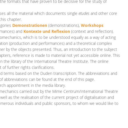
 the formats that have proven to be decisive for the study of
es all the material which documents single
etudes
and other core
this chapter.
egories
D
emonstrationen
(demonstrations),
Workshops
rmances)
and
Kontexte und Reflexion
(context and reflection).
iomechanics, which is to be understood equally as a way of acting
eation (production and performances) and a theoretical complex
her by the objects presented. Thus, an introduction to the subject
apters, reference is made to material not yet accessible online. This
n the library of the International Theatre Institute. The online
 further rights clarifications.
and terms based on the Duden transcription. The abbreviations and
of abbreviations can be found at the end of this page.
rch appointment in the media library.
omechanics carried out by the Mime Centrum/International Theatre
ll as the realisation of the current project of digitalisation and
merous individuals and public sponsors, to whom we would like to