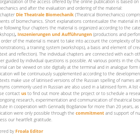
organization of the access offered by the online publication is based on
echanics and after the evaluation and ordering of the material:
 chapter
Die Theatrale Biomechanik
(Theatrical Biomechanics)
compris
ents of biomechanics. Short explanations contextualize the material in 
he following four chapters the material is organized according to the cat
kshops)
,
Inszenierungen und Aufführungen
(productions and perfo
order of the material is meant to take into account the complexity of b
onstrations), a training system (workshops), a basis and element of cr
text and reflection). The individual chapters are connected with each ot
er guided by individual questions is possible. At various points in the ch
rial can be viewed on site digitally at the terminal and in analogue form i
ication will be continuously supplemented according to the development of
texts make use of latinised versions of the Russian spelling of names 
nyms commonly used in Russian are also used in a latinised form. A list 
se contact
us
to find out more about the project or to schedule a resea
ongoing research, experimentation and communication of theatrical bi
itute in cooperation with Gennadij Bogdanow for more than 20 years, as we
ication were only possible through the
commitment
and support of nu
ess our heartfelt gratitude.
ered by
Froala Editor