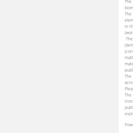
The 
biom
The
elem
In t
(wor
The 
(dem
(con
matt
mate
publ
The 
acro
Plea
The 
Inst
publ
expr
Pow