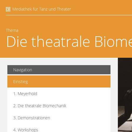
Mediathek für Tanz und Theater
Thema
Die theatrale Biom
Navigation
Einstieg
1. Meyerhold
2. Die theatrale Biomechanik
3. Demonstrationen
4. Workshops