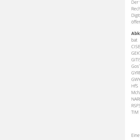
Der 
Rech
Digi
öffe
Abk
bat
CIS
GEK
GIT
Gos
GY
GW
HfS
Mch
NA
RSF
TI
Eine