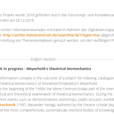
s Projekt wurde 2018 gefördert durch das
Forschungs- und Kompetenzze
rufen am 28.12.2018.
 erster Informationskomplex entstand im Rahmen des Digitalisierungsp
0:
http://archiv.mimecentrum.de/searches/561?type=row
(abgeruf
Erstellung von Themenkomplexen genutzt werden, um den vielfältigen 
-------------------------English Version----------------------------------------------
k in progress - Meyerhold's theatrical biomechanics
information complex is the outcome of a project for indexing, cataloguing,
theatrical biomechanics of Wsewolod Emiljewitsch Meyerhold.
e the beginning of the 1990s the Mime Centrum (today part of the Intern
tical and theoretical examination of theatrical biomechanics. During t
erent events such as demonstrations, workshops, public lectures, exhibi
mechanik
(1997, Alexander Verlag), authored by the theatre scholar Jö
of the most comprehensive, systematically oriented bodies of knowledg