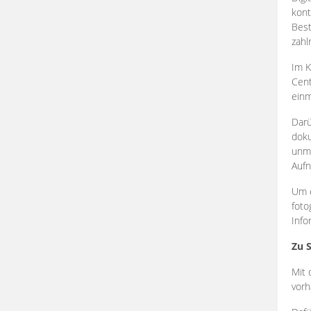
kont
Best
zahl
Im K
Cent
einm
Darü
doku
unmi
Aufn
Um e
foto
Info
Zu 
Mit 
vorh