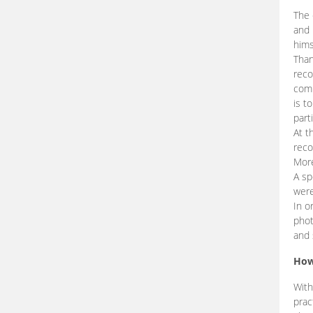
The 
and 
hims
Than
reco
comp
is t
part
At t
reco
More
A sp
were
In o
phot
and 
How
With
prac