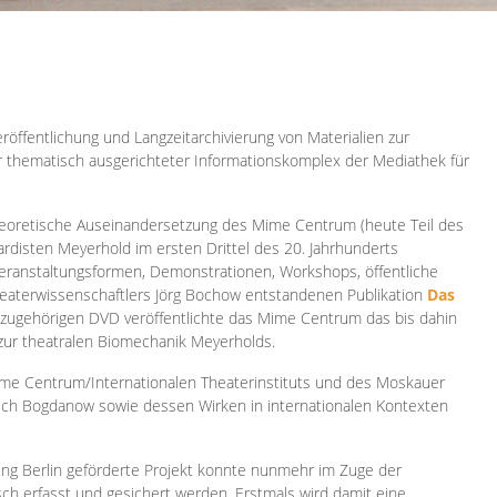
röffentlichung und Langzeitarchivierung von Materialien zur
er thematisch ausgerichteter Informationskomplex der Mediathek für
 theoretische Auseinandersetzung des Mime Centrum (heute Teil des
ardisten Meyerhold im ersten Drittel des 20. Jahrhunderts
 Veranstaltungsformen, Demonstrationen, Workshops, öffentliche
heaterwissenschaftlers Jörg Bochow entstandenen Publikation
Das
azugehörigen DVD veröffentlichte das Mime Centrum das bis dahin
 zur theatralen Biomechanik Meyerholds.
ime Centrum/Internationalen Theaterinstituts und des Moskauer
sch Bogdanow sowie dessen Wirken in internationalen Kontexten
ung Berlin geförderte Projekt konnte nunmehr im Zuge der
isch erfasst und gesichert werden. Erstmals wird damit eine