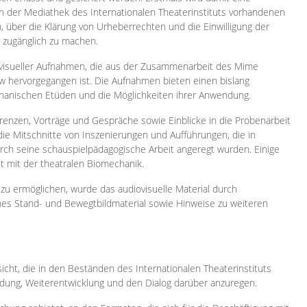
 in der Mediathek des Internationalen Theaterinstituts vorhandenen
, über die Klärung von Urheberrechten und die Einwilligung der
e zugänglich zu machen.
ovisueller Aufnahmen, die aus der Zusammenarbeit des Mime
 hervorgegangen ist. Die Aufnahmen bieten einen bislang
chanischen Etüden und die Möglichkeiten ihrer Anwendung.
enzen, Vorträge und Gespräche sowie Einblicke in die Probenarbeit
e Mitschnitte von Inszenierungen und Aufführungen, die in
h seine schauspielpädagogische Arbeit angeregt wurden. Einige
it mit der theatralen Biomechanik.
zu ermöglichen, wurde das audiovisuelle Material durch
sches Stand- und Bewegtbildmaterial sowie Hinweise zu weiteren
icht, die in den Beständen des Internationalen Theaterinstituts
ung, Weiterentwicklung und den Dialog darüber anzuregen.