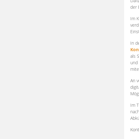
Dafü
der 
Im K
verd
Eins
In d
Kon
als 
und 
mite
An v
digi
Mögl
Im T
nach
Abkü
Kont