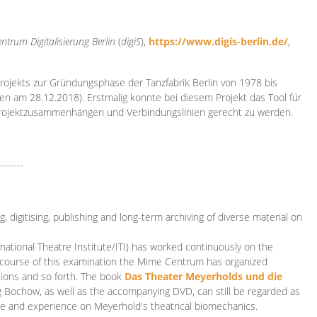
ntrum Digitalisierung
Berlin
(
digiS
),
https://www.digis-berlin.de/
,
rojekts zur Gründungsphase der Tanzfabrik Berlin von 1978 bis
en am 28.12.2018). Erstmalig konnte bei diesem Projekt das Tool für
Projektzusammenhängen und Verbindungslinien gerecht zu werden.
-------
 digitising, publishing and long-term archiving of diverse material on
ational Theatre Institute/ITI) has worked continuously on the
he course of this examination the Mime Centrum has organized
tions and so forth. The book
Das Theater Meyerholds und die
rg Bochow, as well as the accompanying DVD, can still be regarded as
e and experience on Meyerhold's theatrical biomechanics.