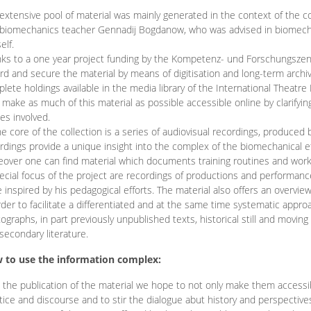
extensive pool of material was mainly generated in the context of the 
biomechanics teacher Gennadij Bogdanow, who was advised in biomechan
elf.
ks to a one year project funding by the Kompetenz- und Forschungszentru
rd and secure the material by means of digitisation and long-term archivi
lete holdings available in the media library of the International Theatre
o make as much of this material as possible accessible online by clarify
ies involved.
he core of the collection is a series of audiovisual recordings, produ
rdings provide a unique insight into the complex of the biomechanical 
over one can find material which documents training routines and works
ecial focus of the project are recordings of productions and performan
 inspired by his pedagogical efforts. The material also offers an overvie
rder to facilitate a differentiated and at the same time systematic appro
ographs, in part previously unpublished texts, historical still and movin
secondary literature.
 to use the information complex:
 the publication of the material we hope to not only make them access
tice and discourse and to stir the dialogue abut history and perspective