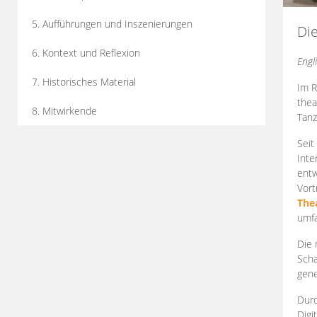
5. Aufführungen und Inszenierungen
Di
6. Kontext und Reflexion
Engl
7. Historisches Material
Im R
thea
8. Mitwirkende
Tanz
Seit
Inte
entw
Vort
The
umfa
Die 
Scha
gene
Durc
Digi