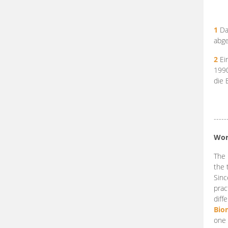
1
Da
abge
2
Ein
199
die 
-----
Wor
The 
the 
Sinc
prac
diff
Bio
one 