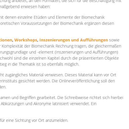
ichung anbietet, an den Formaten, die sich für die Beschäftigung mit
 maßgebend erwiesen haben:
 mit denen einzelne Etüden und Elemente der Biomechanik
heoretischen Voraussetzungen der Biomechanik ergänzen diesen
ionen
,
Workshops
,
Inszenierungen und Aufführungen
sowie
er Komplexität der Biomechanik Rechnung tragen, die gleichermaßen
ierungsgrundlage und -element (Inszenierungen und Aufführungen)
ichwohl sind die einzelnen Kapitel durch die präsentierten Objekte
ieg in die Thematik ist so ebenfalls möglich.
ht zugängliches Material verwiesen. Dieses Material kann vor Ort
rinstituts gesichtet werden. Die Onlineveröffentlichung soll den
den.
amen und Begriffen gearbeitet. Die Schreibweise richtet sich hierbei
 Abkürzungen und Akronyme latinisiert verwendet. Ein
 für eine Sichtung vor Ort anzumelden.