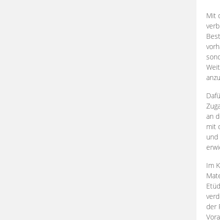
Mit 
verb
Best
vorh
son
Weit
anzu
Dafü
Zuga
an d
mit 
und 
erwi
Im K
Mate
Etü
verd
der 
Vora