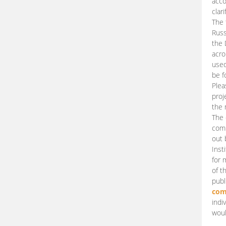
acco
clari
The 
Russ
the 
acro
used
be f
Plea
proj
the 
The 
comm
out 
Inst
for 
of t
publ
com
indi
woul