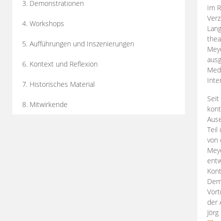
3. Demonstrationen
Im R
Verz
4. Workshops
Lang
thea
5. Aufführungen und Inszenierungen
Mey
ausg
6. Kontext und Reflexion
Medi
Inte
7. Historisches Material
Seit
8. Mitwirkende
kont
Aus
Teil
von 
Meye
entw
Kont
Demo
Vort
der 
Jörg