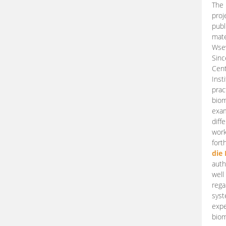
The 
proj
publ
mate
Wsew
Sinc
Cent
Inst
prac
biom
exam
diff
work
fort
die
auth
well
rega
syst
expe
biom