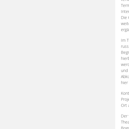
Term
Inte
Die 
weit
ergä
Im T
russ
Begr
hier
werd
und 
Abkü
hier
Kont
Proj
Ort
Der 
Thea
Bogd