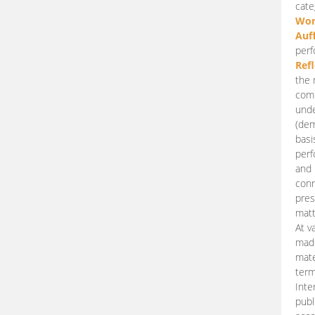
cate
Wor
Auf
perf
Ref
the 
comp
unde
(dem
basi
perf
and 
conn
pres
matt
At v
made
mate
term
Inte
publ