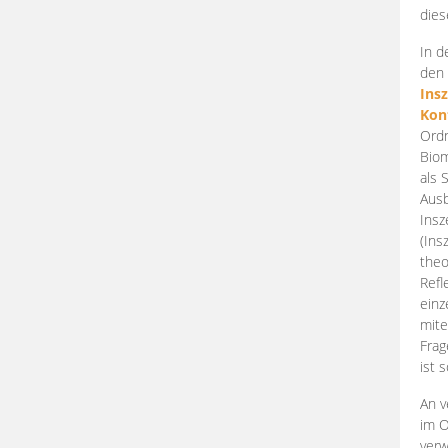
dies
In d
den 
Ins
Kon
Ordn
Biom
als 
Ausb
Insz
(Ins
theo
Refl
einz
mite
Frag
ist 
An v
im O
verw