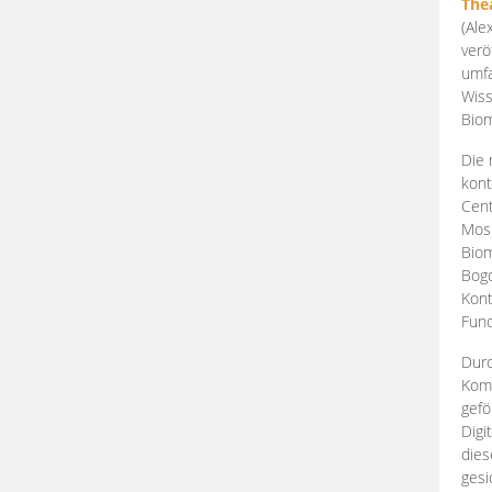
The
(Ale
verö
umfa
Wiss
Biom
Die 
kont
Cent
Mosk
Biom
Bogd
Kont
Fund
Durc
Komp
gefö
Digi
dies
gesi