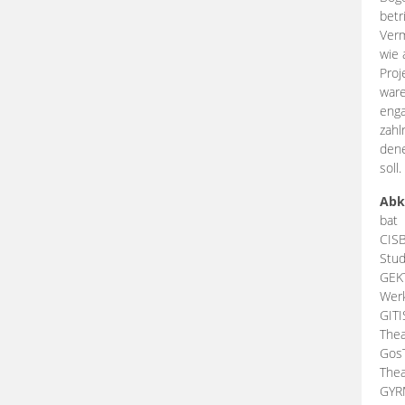
betr
Verm
wie 
Proj
ware
enga
zahl
dene
soll.
Abk
bat
CIS
Stud
GEK
Werk
GIT
Thea
Gos
Thea
GY