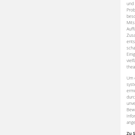
und 
Prob
beso
Mits
Auff
Zus
ents
scha
Eini
viel
thea
Um e
syst
ermö
durc
unve
Bewe
Info
ange
Zu 