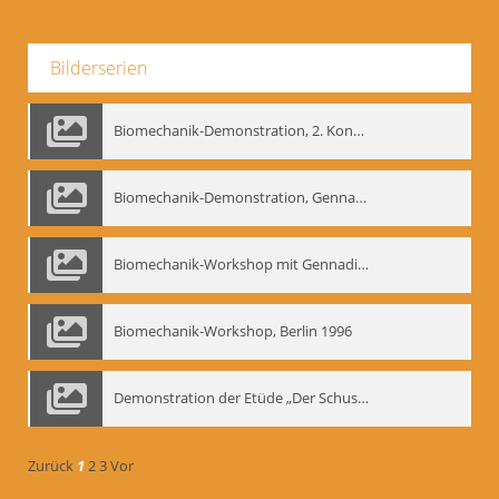
Bilderserien
Biomechanik-Demonstration, 2. Kongress der EMF, Mai 1995
Biomechanik-Demonstration, Gennadij Bogdanow im Berliner Ensemble, 04.10.1991
Biomechanik-Workshop mit Gennadij Nikolajewitsch Bogdanow im Mime Centrum Berlin, 1991
Biomechanik-Workshop, Berlin 1996
Demonstration der Etüde „Der Schuss mit dem Bogen“ durch Gennadij Nikolajewitsch Bogdanow, Berlin 1991
Zurück
1
2
3
Vor