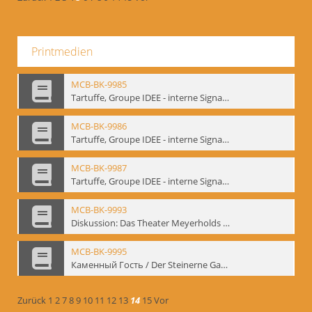
Printmedien
MCB-BK-9985
Tartuffe, Groupe IDEE - interne Signatur: BM-prt-192
MCB-BK-9986
Tartuffe, Groupe IDEE - interne Signatur: BM-prt-193
MCB-BK-9987
Tartuffe, Groupe IDEE - interne Signatur: BM-prt-194
MCB-BK-9993
Diskussion: Das Theater Meyerholds und die Biomechanik, 18.09.1995 - interne Signatur: BM-prt-200
MCB-BK-9995
Каменный Гость / Der Steinerne Gast - interne Signatur: BM-prt-202
Zurück
1
2
7
8
9
10
11
12
13
14
15
Vor