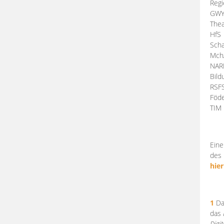
Regi
GW
Thea
HfS
Scha
Mch
NA
Bil
RSF
Föde
TI
Eine
des 
hier
1
Da
das
Digi