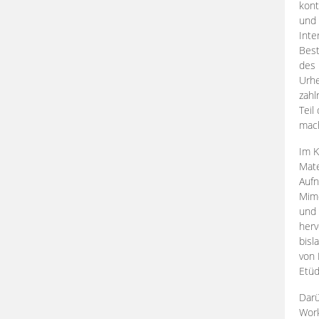
kont
und 
Inte
Best
des 
Urhe
zahl
Teil
mac
Im K
Mate
Aufn
Mime
und
herv
bisl
von 
Etüd
Darü
Work