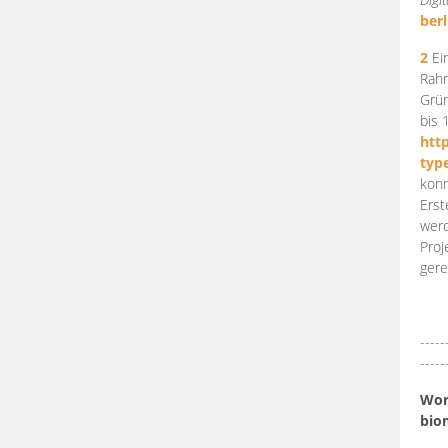
berl
2
Ein
Rahm
Grün
bis 
htt
typ
konn
Erst
werd
Proj
gere
-----
-----
Work
bio