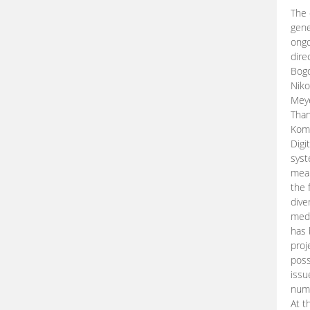
The 
gene
ongo
dire
Bogd
Niko
Meye
Than
Kom
Digi
syst
mean
the 
dive
medi
has 
proj
poss
issu
nume
At t