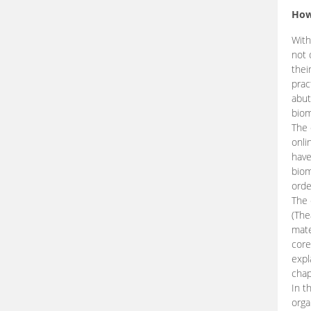
How
With
not 
thei
prac
abut
biom
The 
onli
have
biom
orde
The
(The
mate
core
expl
chap
In t
orga