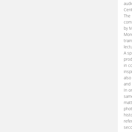
audi
Cent
The 
comp
by M
More
trai
lect
A sp
prod
in c
insp
also
and 
In o
same
matt
phot
hist
refe
seco