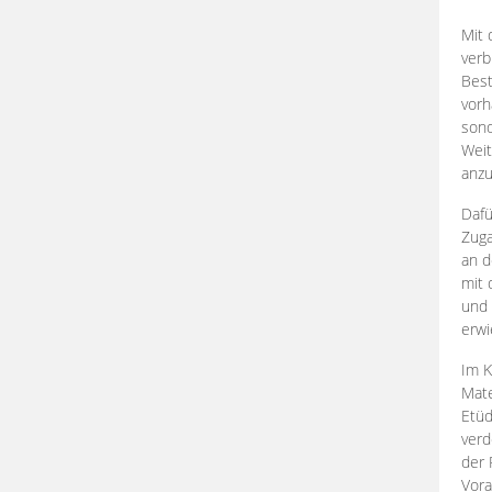
Mit 
verb
Best
vorh
son
Weit
anzu
Dafü
Zuga
an d
mit 
und 
erwi
Im K
Mate
Etü
verd
der 
Vora