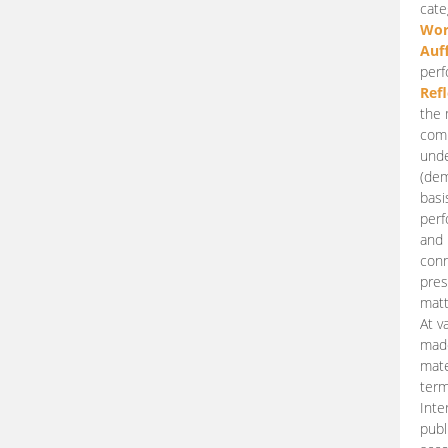
cate
Wor
Auf
perf
Ref
the 
comp
unde
(dem
basi
perf
and 
conn
pres
matt
At v
made
mate
term
Inte
publ