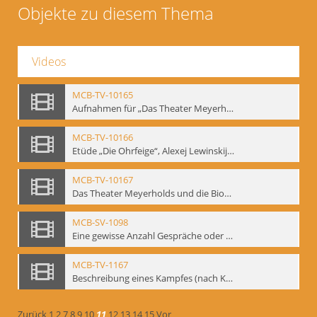
Objekte zu diesem Thema
Videos
MCB-TV-10165
Aufnahmen für „Das Theater Meyerholds und die Biomechanik“ (14). Interview von Jörg Bochow mit Gennadij Bogdanow - Interne Signatur: BM-vid-192
MCB-TV-10166
Etüde „Die Ohrfeige“, Alexej Lewinskij und Gennadij Bogdanow - Interne Signatur: BM-vid-197
MCB-TV-10167
Das Theater Meyerholds und die Biomechanik. Ein Film des Mime Centrums in Zusammenarbeit mit Gennadij Bogdanow. - Interne Signatur: BM-vid-104
MCB-SV-1098
Eine gewisse Anzahl Gespräche oder das völlig umgearbeitete Stundenbuch, Berlin 1995.
MCB-TV-1167
Beschreibung eines Kampfes (nach Kafka)
Zurück
1
2
7
8
9
10
11
12
13
14
15
Vor