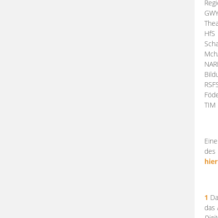
Regi
GW
Thea
HfS
Scha
Mch
NA
Bil
RSF
Föde
TI
Eine
des 
hier
1
Da
das
Digi