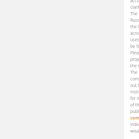
acco
clari
The 
Russ
the 
acro
used
be f
Plea
proj
the 
The 
comm
out 
Inst
for 
of t
publ
com
indi
woul