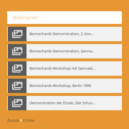
Bilderserien
Biomechanik-Demonstration, 2. Kongress der EMF, Mai 1995
Biomechanik-Demonstration, Gennadij Bogdanow im Berliner Ensemble, 04.10.1991
Biomechanik-Workshop mit Gennadij Nikolajewitsch Bogdanow im Mime Centrum Berlin, 1991
Biomechanik-Workshop, Berlin 1996
Demonstration der Etüde „Der Schuss mit dem Bogen“ durch Gennadij Nikolajewitsch Bogdanow, Berlin 1991
Zurück
1
2
3
Vor