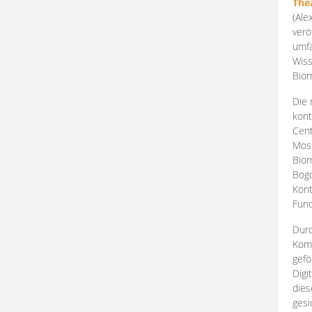
The
(Ale
verö
umfa
Wiss
Biom
Die 
kont
Cent
Mosk
Biom
Bogd
Kont
Fund
Durc
Komp
gefö
Digi
dies
gesi