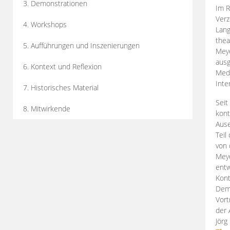
3. Demonstrationen
Im R
Verz
4. Workshops
Lang
thea
5. Aufführungen und Inszenierungen
Mey
ausg
6. Kontext und Reflexion
Medi
Inte
7. Historisches Material
Seit
8. Mitwirkende
kont
Aus
Teil
von 
Meye
entw
Kont
Demo
Vort
der 
Jörg