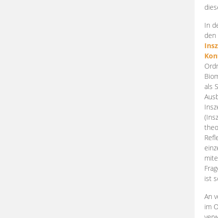
dies
In d
den 
Ins
Kon
Ordn
Biom
als 
Ausb
Insz
(Ins
theo
Refl
einz
mite
Frag
ist 
An v
im O
verw