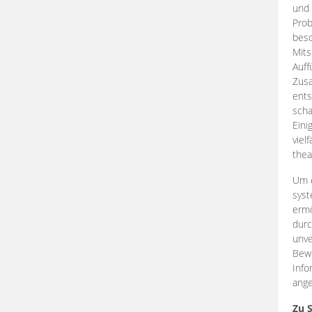
und 
Prob
beso
Mits
Auff
Zus
ents
scha
Eini
viel
thea
Um e
syst
ermö
durc
unve
Bewe
Info
ange
Zu 