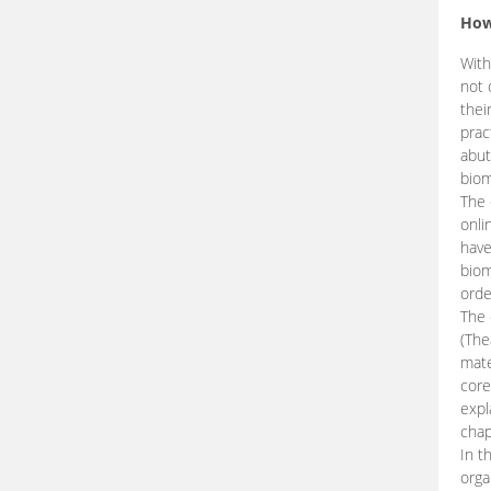
How
With
not 
thei
prac
abut
biom
The 
onli
have
biom
orde
The
(The
mate
core
expl
chap
In t
orga