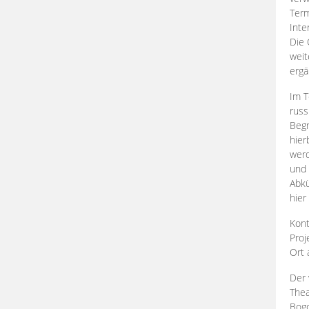
Term
Inte
Die 
weit
ergä
Im T
russ
Begr
hier
werd
und 
Abkü
hier
Kont
Proj
Ort
Der 
Thea
Bogd