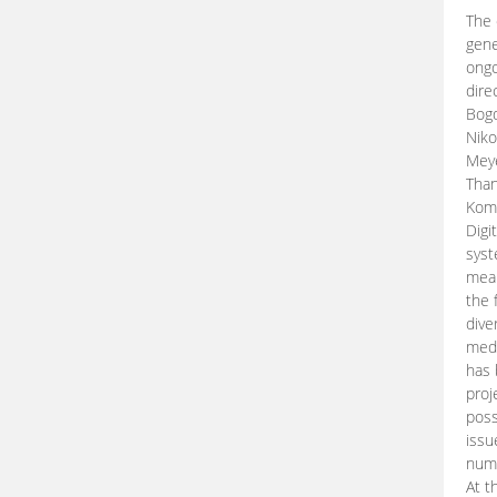
The 
gene
ongo
dire
Bogd
Niko
Meye
Than
Kom
Digi
syst
mean
the 
dive
medi
has 
proj
poss
issu
nume
At t