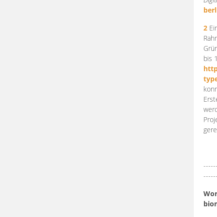
berl
2
Ein
Rahm
Grün
bis 
htt
typ
konn
Erst
werd
Proj
gere
-----
-----
Work
bio