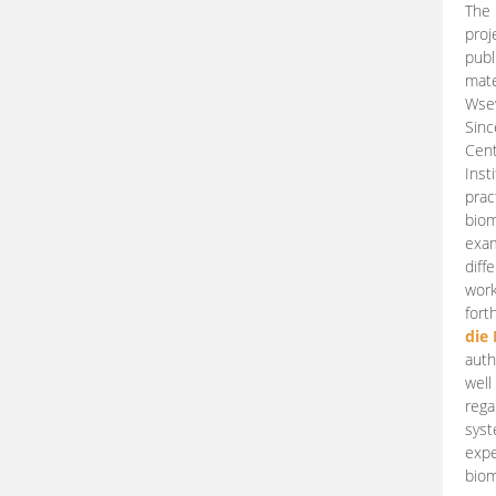
The 
proj
publ
mate
Wsew
Sinc
Cent
Inst
prac
biom
exam
diff
work
fort
die
auth
well
rega
syst
expe
biom