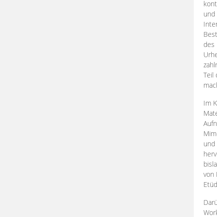
kont
und 
Inte
Best
des 
Urhe
zahl
Teil
mac
Im K
Mate
Aufn
Mime
und
herv
bisl
von 
Etüd
Darü
Work