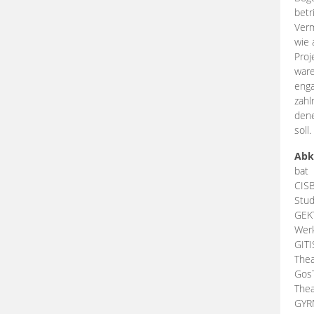
betr
Verm
wie 
Proj
ware
enga
zahl
dene
soll.
Abk
bat
CIS
Stud
GEK
Werk
GIT
Thea
Gos
Thea
GY