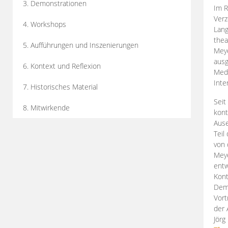
3. Demonstrationen
Im R
Verz
4. Workshops
Lang
thea
5. Aufführungen und Inszenierungen
Mey
ausg
6. Kontext und Reflexion
Medi
Inte
7. Historisches Material
Seit
8. Mitwirkende
kont
Aus
Teil
von 
Meye
entw
Kont
Demo
Vort
der 
Jörg