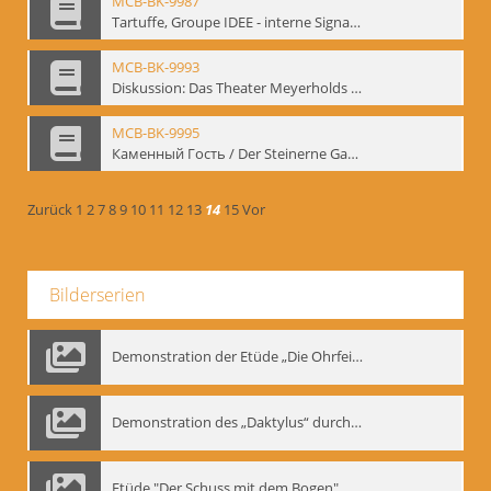
MCB-BK-9987
Tartuffe, Groupe IDEE - interne Signatur: BM-prt-194
MCB-BK-9993
Diskussion: Das Theater Meyerholds und die Biomechanik, 18.09.1995 - interne Signatur: BM-prt-200
MCB-BK-9995
Каменный Гость / Der Steinerne Gast - interne Signatur: BM-prt-202
Zurück
1
2
7
8
9
10
11
12
13
14
15
Vor
Bilderserien
Demonstration der Etüde „Die Ohrfeige“
Demonstration des „Daktylus“ durch Gennadij Nikolajewitsch Bogdanow, Berlin 1991
Etüde "Der Schuss mit dem Bogen", Gennadij Bogdanow