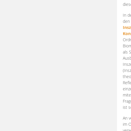
dies
In d
den 
Ins
Kon
Ordn
Biom
als 
Ausb
Insz
(Ins
theo
Refl
einz
mite
Frag
ist 
An v
im O
verw