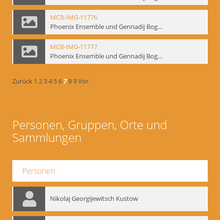
MCB-IMG-11776
Phoenix Ensemble und Gennadij Bogdanow; BM-img-105-2
MCB-IMG-11777
Phoenix Ensemble und Gennadij Bogdanow; BM-img-105-3
Zurück
1
2
3
4
5
6
7
8
9
Vor
Personen, Gruppen, Orte und
Sammlungen
Personen
Nikolaj Georgijewitsch Kustow