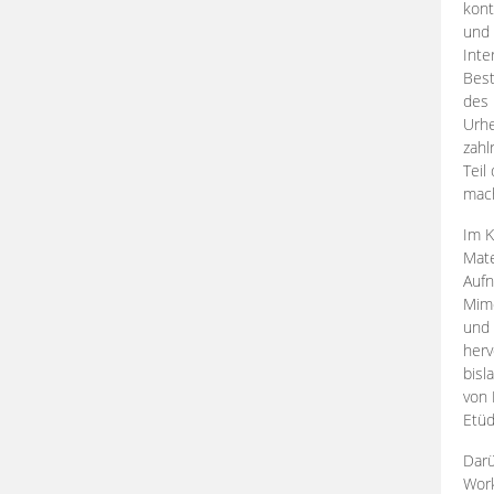
kont
und 
Inte
Best
des 
Urhe
zahl
Teil
mac
Im K
Mate
Aufn
Mime
und
herv
bisl
von 
Etüd
Darü
Work