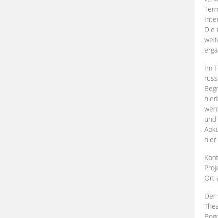
Term
Inte
Die 
weit
ergä
Im T
russ
Begr
hier
werd
und 
Abkü
hier
Kont
Proj
Ort
Der 
Thea
Bogd