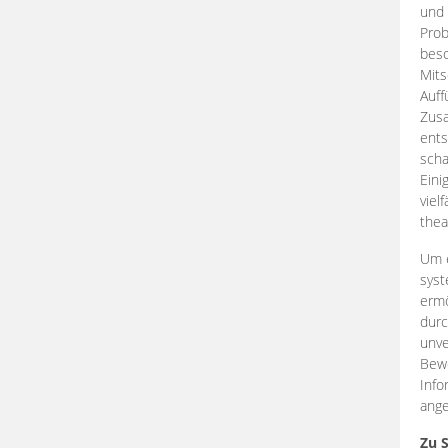
und 
Prob
beso
Mits
Auff
Zus
ents
scha
Eini
viel
thea
Um e
syst
ermö
durc
unve
Bewe
Info
ange
Zu 