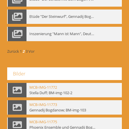
Etüde "Der Steinwurf", Gennadij Bogdanow
Inszenierung "Mann ist Mann", Deutsches Theater Berlin, 1997
Zurück
1
2
3
Vor
Bilder
MCB-IMG-11772
Stella Duff; BM-img-102-2
MCB-IMG-11773
Gennadij Bogdanow; BM-img-103
MCB-IMG-11775
Phoenix Ensemble und Gennadij Bogdanow; BM-img-105-1