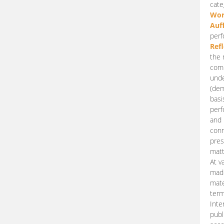
cate
Wor
Auf
perf
Ref
the 
comp
unde
(dem
basi
perf
and 
conn
pres
matt
At v
made
mate
term
Inte
publ