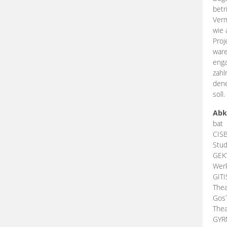
betr
Verm
wie 
Proj
ware
enga
zahl
dene
soll.
Abk
bat
CIS
Stud
GEK
Werk
GIT
Thea
Gos
Thea
GY