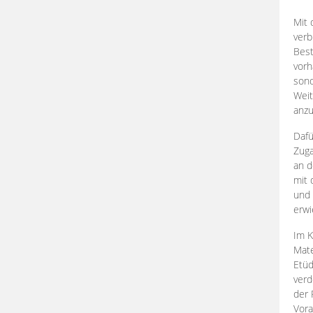
Mit 
verb
Best
vorh
son
Weit
anzu
Dafü
Zuga
an d
mit 
und 
erwi
Im K
Mate
Etü
verd
der 
Vora