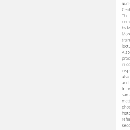
audi
Cent
The 
comp
by M
More
trai
lect
A sp
prod
in c
insp
also
and 
In o
same
matt
phot
hist
refe
seco