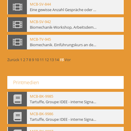
MCB-SV-844
Eine gewisse Anzahl Gespräche oder das völlig unbearbeitete Stundenbuch, Berlin 1995.
MCB-SV-942
Biomechanik-Workshop, Arbeitsdemonstration in der Staatsoper unter den Linden 2002
MCB-TV-945
Biomechanik. Einführungskurs an der HfS "Ernst Busch" 1995 (Vorarbeiten zu den Inszenierungen von T. Ostermeier u. Chr. v. Treskow). Teil 2
Zurück
1
2
7
8
9
10
11
12
13
14
15
Vor
Printmedien
MCB-BK-9985
Tartuffe, Groupe IDEE - interne Signatur: BM-prt-192
MCB-BK-9986
Tartuffe, Groupe IDEE - interne Signatur: BM-prt-193