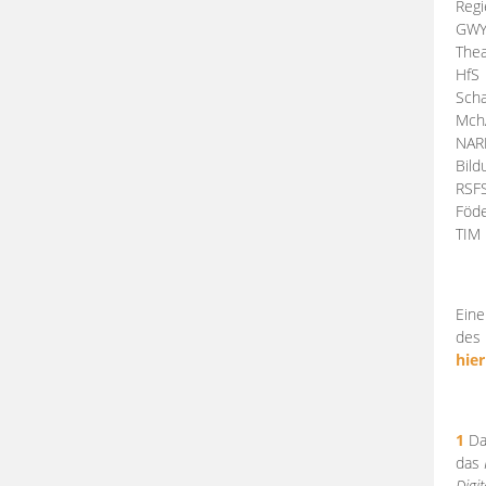
Regi
GW
Thea
HfS
Scha
Mch
NA
Bil
RSF
Föde
TI
Eine
des 
hier
1
Da
das
Digi