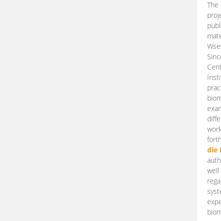
The 
proj
publ
mate
Wsew
Sinc
Cent
Inst
prac
biom
exam
diff
work
fort
die
auth
well
rega
syst
expe
biom