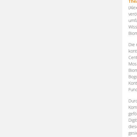
The
(Ale
verö
umfa
Wiss
Biom
Die 
kont
Cent
Mosk
Biom
Bogd
Kont
Fund
Durc
Komp
gefö
Digi
dies
gesi