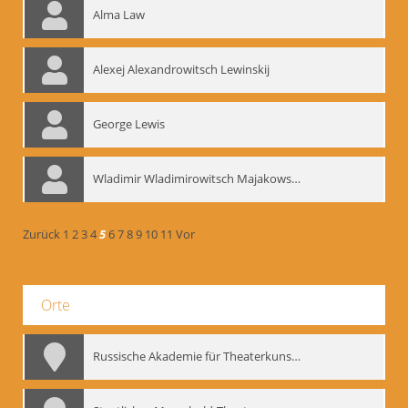
Alma Law
Alexej Alexandrowitsch Lewinskij
George Lewis
Wladimir Wladimirowitsch Majakowskij
Zurück
1
2
3
4
5
6
7
8
9
10
11
Vor
Orte
Russische Akademie für Theaterkunst – GITIS