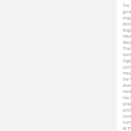
The 
gene
ongo
dire
Bogd
Niko
Meye
Than
Kom
Digi
syst
mean
the 
dive
medi
has 
proj
poss
issu
nume
At t