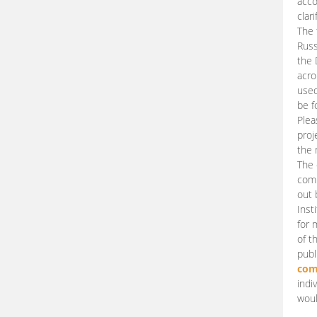
acco
clari
The 
Russ
the 
acro
used
be f
Plea
proj
the 
The 
comm
out 
Inst
for 
of t
publ
com
indi
woul