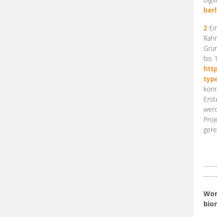
berl
2
Ein
Rahm
Grün
bis 
htt
typ
konn
Erst
werd
Proj
gere
-----
-----
Work
bio