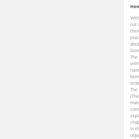
How
With
not 
thei
prac
abut
biom
The 
onli
have
biom
orde
The
(The
mate
core
expl
chap
In t
orga