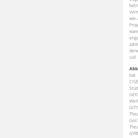
betr
Verm
wie 
Proj
ware
enga
zahl
dene
soll.
Abk
bat
CIS
Stud
GEK
Werk
GIT
Thea
Gos
Thea
GY