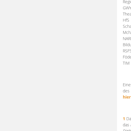
Regi
GW
Thea
HfS
Scha
Mch
NA
Bil
RSF
Föde
TI
Eine
des 
hier
1
Da
das
Digi