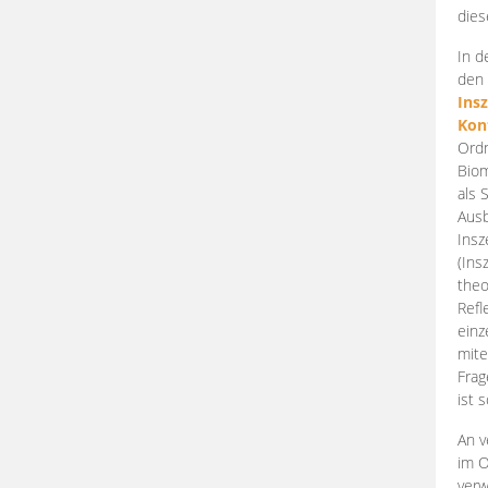
dies
In d
den 
Ins
Kon
Ordn
Biom
als 
Ausb
Insz
(Ins
theo
Refl
einz
mite
Frag
ist 
An v
im O
verw