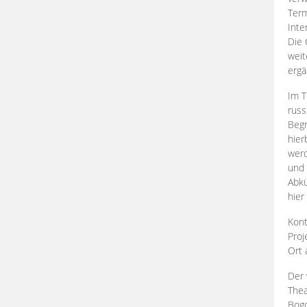
Term
Inte
Die 
weit
ergä
Im T
russ
Begr
hier
werd
und 
Abkü
hier
Kont
Proj
Ort
Der 
Thea
Bogd