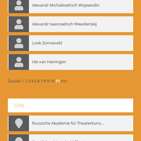
Alexandr Michailowitsch Wojewodin
Alexandr Iwanowitsch Wwedenskij
Loek Zonneveld
Ide van Heiningen
Zurück
1
2
3
4
5
6
7
8
9
10
11
Vor
Orte
Russische Akademie für Theaterkunst – GITIS