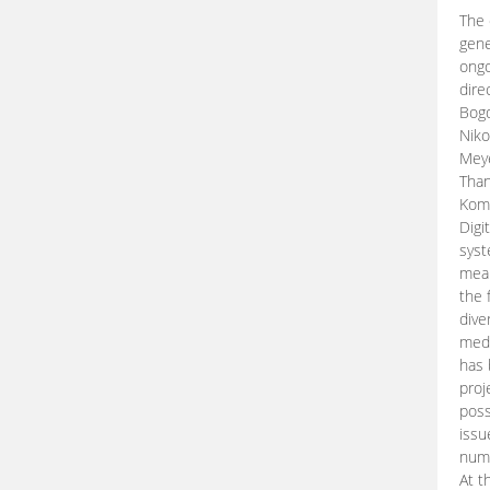
The 
gene
ongo
dire
Bogd
Niko
Meye
Than
Kom
Digi
syst
mean
the 
dive
medi
has 
proj
poss
issu
nume
At t