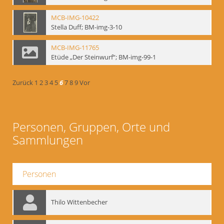
MCB-IMG-10422
Stella Duff; BM-img-3-10
MCB-IMG-11765
Etüde „Der Steinwurf“; BM-img-99-1
Zurück
1
2
3
4
5
6
7
8
9
Vor
Personen, Gruppen, Orte und
Sammlungen
Personen
Thilo Wittenbecher