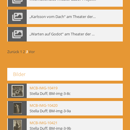
„Karlsson vom Dach“ am Theater der Satire, Moskau 1985
„Warten auf Godot“ am Theater der Saire, Moskau 1980er
Zurück
1
2
3
Vor
Bilder
MCB-IMG-10419
Stella Duff; BM-img-3-8c
MCB-IMG-10420
Stella Duff; BM-img-3-9a
MCB-IMG-10421
Stella Duff; BM-img-3-9b