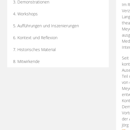
3. Demonstrationen
Im R
Verz
4. Workshops
Lang
thea
5. Aufführungen und Inszenierungen
Mey
ausg
6. Kontext und Reflexion
Medi
Inte
7. Historisches Material
Seit
8. Mitwirkende
kont
Aus
Teil
von 
Meye
entw
Kont
Demo
Vort
der 
Jörg