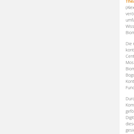
The
(Ale
verö
umfa
Wiss
Biom
Die 
kont
Cent
Mosk
Biom
Bogd
Kont
Fund
Durc
Komp
gefö
Digi
dies
gesi