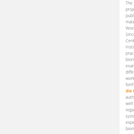
The 
proj
publ
mate
Wsew
Sinc
Cent
Inst
prac
biom
exam
diff
work
fort
die
auth
well
rega
syst
expe
biom