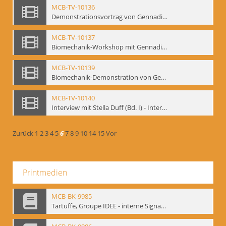
MCB-TV-10136
Demonstrationsvortrag von Gennadij Bogdanow, Frankfurt a.M., 1992 - Interne Signatur: BM-vid-51
MCB-TV-10137
Biomechanik-Workshop mit Gennadij Bogdanow, Mime Centrum Berlin, Oktober 1992 - Interne Signatur: BM-vid-53
MCB-TV-10139
Biomechanik-Demonstration von Gennadij Bogdanow im Filmtheater am Friedrichshain, Oktober 1992 - Interne Signatur: BM-vid-56
MCB-TV-10140
Interview mit Stella Duff (Bd. I) - Interne Signatur: BM-vid-57
Zurück
1
2
3
4
5
6
7
8
9
10
14
15
Vor
Printmedien
MCB-BK-9985
Tartuffe, Groupe IDEE - interne Signatur: BM-prt-192