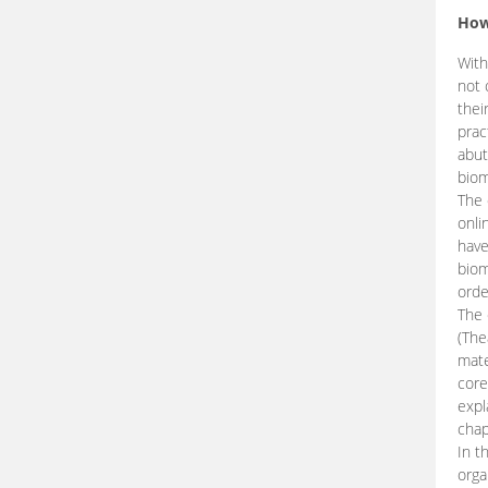
How
With
not 
thei
prac
abut
biom
The 
onli
have
biom
orde
The
(The
mate
core
expl
chap
In t
orga