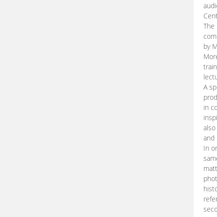
audi
Cent
The 
comp
by M
More
trai
lect
A sp
prod
in c
insp
also
and 
In o
same
matt
phot
hist
refe
seco