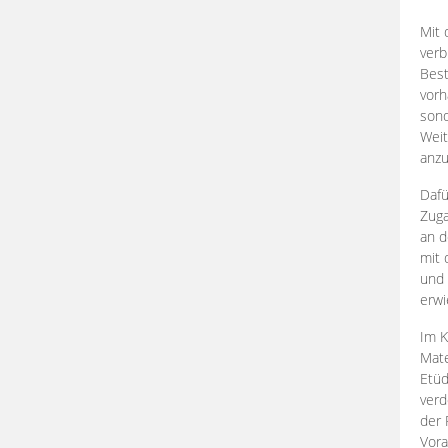
Mit 
verb
Best
vorh
son
Weit
anzu
Dafü
Zuga
an d
mit 
und 
erwi
Im K
Mate
Etü
verd
der 
Vora