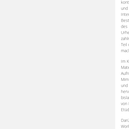
kont
und 
Inte
Best
des 
Urhe
zahl
Teil
mac
Im K
Mate
Aufn
Mime
und
herv
bisl
von 
Etüd
Darü
Work