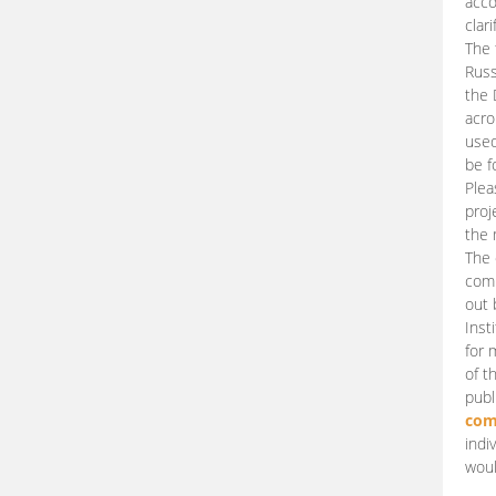
acco
clari
The 
Russ
the 
acro
used
be f
Plea
proj
the 
The 
comm
out 
Inst
for 
of t
publ
com
indi
woul