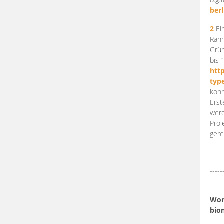
berl
2
Ein
Rahm
Grün
bis 
htt
typ
konn
Erst
werd
Proj
gere
-----
-----
Work
bio