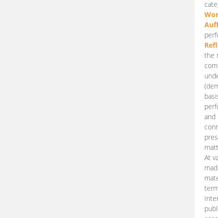
cate
Wor
Auf
perf
Ref
the 
comp
unde
(dem
basi
perf
and 
conn
pres
matt
At v
made
mate
term
Inte
publ