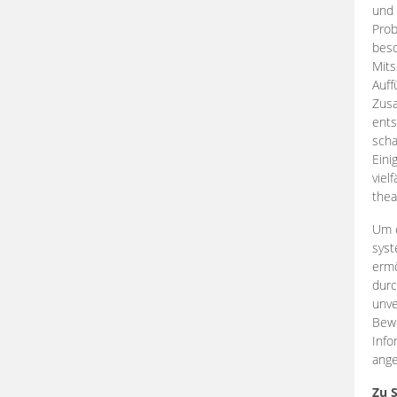
und 
Prob
beso
Mits
Auff
Zus
ents
scha
Eini
viel
thea
Um e
syst
ermö
durc
unve
Bewe
Info
ange
Zu 