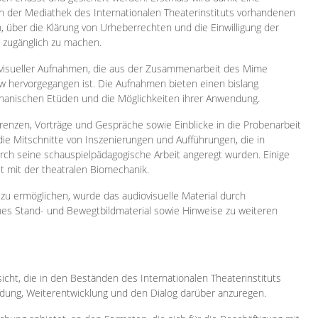
 in der Mediathek des Internationalen Theaterinstituts vorhandenen
, über die Klärung von Urheberrechten und die Einwilligung der
e zugänglich zu machen.
ovisueller Aufnahmen, die aus der Zusammenarbeit des Mime
 hervorgegangen ist. Die Aufnahmen bieten einen bislang
chanischen Etüden und die Möglichkeiten ihrer Anwendung.
enzen, Vorträge und Gespräche sowie Einblicke in die Probenarbeit
e Mitschnitte von Inszenierungen und Aufführungen, die in
h seine schauspielpädagogische Arbeit angeregt wurden. Einige
it mit der theatralen Biomechanik.
zu ermöglichen, wurde das audiovisuelle Material durch
sches Stand- und Bewegtbildmaterial sowie Hinweise zu weiteren
icht, die in den Beständen des Internationalen Theaterinstituts
ung, Weiterentwicklung und den Dialog darüber anzuregen.