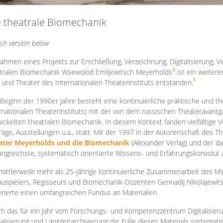
e theatrale Biomechanik
ish version below
ahmen eines Projekts zur Erschließung, Verzeichnung, Digitalisierung, Ve
1
tralen Biomechanik Wsewolod Emiljewitsch Meyerholds
ist ein weiter
2
 und Theater des Internationalen Theaterinstituts entstanden.
 Beginn der 1990er Jahre besteht eine kontinuierliche praktische und
rnationalen Theaterinstituts) mit der von dem russischen Theateravantg
ickelten theatralen Biomechanik. In diesem Kontext fanden vielfältige
räge, Ausstellungen u.a., statt. Mit d
er 1997 in der Autorenschaft des T
ater Meyerholds und die Biomechanik
(Alexander Verlag) und der d
ngreichste, systematisch orientierte Wissens- und Erfahrungskonvolut
mittlerweile mehr als 25-jährige kontinuierliche Zusammenarb
eit des M
uspielers, Regisseurs und Biomechanik-Dozenten Gennadij Nikolajewit
rierte einen umfangreichen Fundus an Materialien.
h das für ein Jahr vom Forschungs- und Kompetenzzentrum Digitalisier
talisierung und Langzeitarchivierung die Fülle dieses Materials systemat