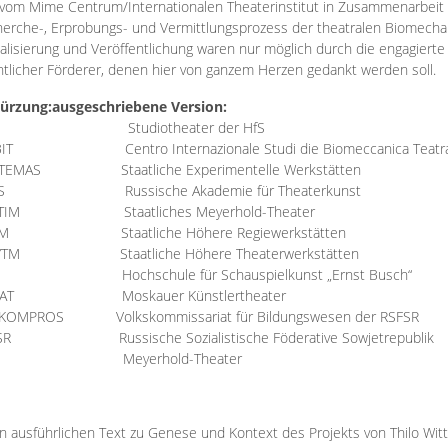
vom Mime Centrum/Internationalen Theaterinstitut in Zusammenarbeit 
erche-, Erprobungs- und Vermittlungsprozess der theatralen Biomechan
talisierung und Veröffentlichung waren nur möglich durch die engagiert
ntlicher Förderer, denen hier von ganzem Herzen gedankt werden soll.
ürzung:
ausgeschriebene Version:
Studiotheater der HfS
BIT
Centro Internazionale Studi die Biomeccanica Teatr
TEMAS
Staatliche Experimentelle Werkstätten
IS
Russische Akademie für Theaterkunst
TIM
Staatliches Meyerhold-Theater
RM
Staatliche Höhere Regiewerkstätten
YTM
Staatliche Höhere Theaterwerkstätten
Hochschule für Schauspielkunst „Ernst Busch“
AT
Moskauer Künstlertheater
RKOMPROS
Volkskommissariat für Bildungswesen der RSFSR
SR
Russische Sozialistische Föderative Sowjetrepublik
M Meyerhold-Theater
n ausführlichen Text zu Genese und Kontext des Projekts von Thilo Wit