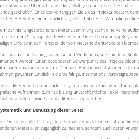
extualisierende Übersicht über die vielfältigen und in ihrer Gesamtheit
ände geschaffen. Eines der vorrangigen Ziele des Projekts besteht darin
reichen Beteiligten einen möglichst großen Teil dieser Materialien onlin
ern der hier angesprochenen Materialsammlung steht eine Reihe audi
rum mit dem Schauspieler, Regisseur und Dozenten Gennadij Bogdanow
aligen Einblick in den Komplex der von Meyerhold entwickelten biome
ber hinaus sind Trainingsprozesse und Workshops, verschiedene Konfer
mentiert worden. Einen besonderen Schwerpunkt des Projekts bilden di
ttelbarer Zusammenarbeit mit Gennadij Bogdanow entstanden oder durc
ahmen gewähren Einblick in die vielfältige, international verzweigte Arbe
inen differenzierten und zugleich systematischen Zugang zur Thematik 
grafische Aufnahmen, zum Teil bislang unveröffentlichte Texte, histori
rmationsquellen sowie Sekundärliteratur angereichert.
Systematik und Benutzung dieser Seite:
der Online-Veröffentlichung des Themas verbindet sich nicht nur die Abs
andenen Materialien zugänglich zu machen, sondern auch deren Anwend