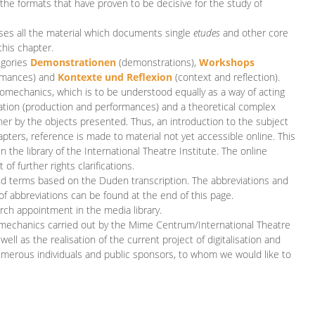
 the formats that have proven to be decisive for the study of
es all the material which documents single
etudes
and other core
this chapter.
egories
D
emonstrationen
(demonstrations),
Workshops
rmances)
and
Kontexte und Reflexion
(context and reflection).
iomechanics, which is to be understood equally as a way of acting
eation (production and performances) and a theoretical complex
her by the objects presented. Thus, an introduction to the subject
apters, reference is made to material not yet accessible online. This
n the library of the International Theatre Institute. The online
 further rights clarifications.
and terms based on the Duden transcription. The abbreviations and
of abbreviations can be found at the end of this page.
rch appointment in the media library.
omechanics carried out by the Mime Centrum/International Theatre
ll as the realisation of the current project of digitalisation and
merous individuals and public sponsors, to whom we would like to