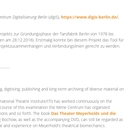
ntrum Digitalisierung
Berlin
(
digiS
),
https://www.digis-berlin.de/
,
rojekts zur Gründungsphase der Tanzfabrik Berlin von 1978 bis
en am 28.12.2018). Erstmalig konnte bei diesem Projekt das Tool für
Projektzusammenhängen und Verbindungslinien gerecht zu werden.
-------
 digitising, publishing and long-term archiving of diverse material on
ational Theatre Institute/ITI) has worked continuously on the
he course of this examination the Mime Centrum has organized
tions and so forth. The book
Das Theater Meyerholds und die
rg Bochow, as well as the accompanying DVD, can still be regarded as
e and experience on Meyerhold's theatrical biomechanics.