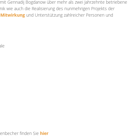
mit Gennadij Bogdanow über mehr als zwei Jahrzehnte betriebene
ik wie auch die Realisierung des nunmehrigen Projekts der
e
Mitwirkung
und Unterstützung zahlr
eicher Personen und
ale
tenbecher finden Sie
hier