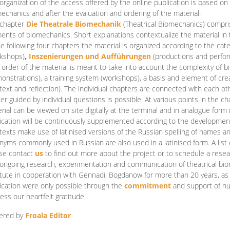
organization of the access offered by the online publication is based on
echanics and after the evaluation and ordering of the material:
 chapter
Die Theatrale Biomechanik
(Theatrical Biomechanics)
compris
ents of biomechanics. Short explanations contextualize the material in 
he following four chapters the material is organized according to the cat
kshops)
,
Inszenierungen und Aufführungen
(productions and perfo
order of the material is meant to take into account the complexity of b
onstrations), a training system (workshops), a basis and element of cr
text and reflection). The individual chapters are connected with each ot
er guided by individual questions is possible. At various points in the ch
rial can be viewed on site digitally at the terminal and in analogue form i
ication will be continuously supplemented according to the development of
texts make use of latinised versions of the Russian spelling of names 
nyms commonly used in Russian are also used in a latinised form. A list 
se contact
us
to find out more about the project or to schedule a resea
ongoing research, experimentation and communication of theatrical bi
itute in cooperation with Gennadij Bogdanow for more than 20 years, as we
ication were only possible through the
commitment
and support of nu
ess our heartfelt gratitude.
ered by
Froala Editor