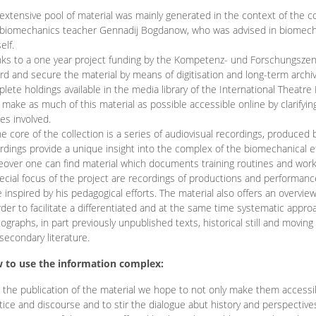
extensive pool of material was mainly generated in the context of the 
biomechanics teacher Gennadij Bogdanow, who was advised in biomechan
elf.
ks to a one year project funding by the Kompetenz- und Forschungszentru
rd and secure the material by means of digitisation and long-term archivi
lete holdings available in the media library of the International Theatre
o make as much of this material as possible accessible online by clarify
ies involved.
he core of the collection is a series of audiovisual recordings, produ
rdings provide a unique insight into the complex of the biomechanical 
over one can find material which documents training routines and works
ecial focus of the project are recordings of productions and performan
 inspired by his pedagogical efforts. The material also offers an overvie
rder to facilitate a differentiated and at the same time systematic appro
ographs, in part previously unpublished texts, historical still and movin
secondary literature.
 to use the information complex:
 the publication of the material we hope to not only make them access
tice and discourse and to stir the dialogue abut history and perspective