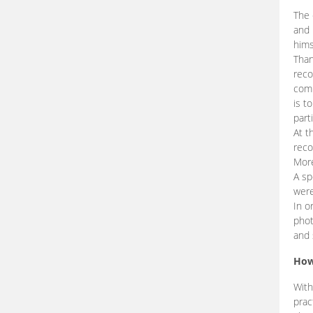
The 
and 
hims
Than
reco
comp
is t
part
At t
reco
More
A sp
were
In o
phot
and 
How
With
prac