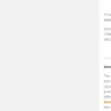
1
Da
abge
2
Ein
199
die 
-----
Wor
The 
the 
Sinc
prac
diff
Bio
one 