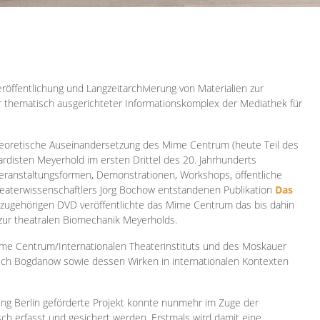
röffentlichung und Langzeitarchivierung von Materialien zur
er thematisch ausgerichteter Informationskomplex der Mediathek für
 theoretische Auseinandersetzung des Mime Centrum (heute Teil des
ardisten Meyerhold im ersten Drittel des 20. Jahrhunderts
 Veranstaltungsformen, Demonstrationen, Workshops, öffentliche
heaterwissenschaftlers Jörg Bochow entstandenen Publikation
Das
azugehörigen DVD veröffentlichte das Mime Centrum das bis dahin
 zur theatralen Biomechanik Meyerholds.
ime Centrum/Internationalen Theaterinstituts und des Moskauer
sch Bogdanow sowie dessen Wirken in internationalen Kontexten
ung Berlin geförderte Projekt konnte nunmehr im Zuge der
isch erfasst und gesichert werden. Erstmals wird damit eine