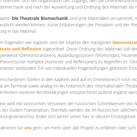
r orientiert sich die Organisation des Zugangs, den die Onlineveröffentl
Biomechanik und nach der Auswertung und Ordnung des Materials als
apite
l
Die Theatrale Biomechanik
sind jene Materialien versammelt,
eutlicht werden können. Kurze Erläuterungen der Prinzipien und der t
tieg in das Material.
en folgenden vier Kapiteln sind die Objekte den Kategorien
Demonstrat
texte und Reflexion
zugeordnet. Diese Ordnung des Materials soll d
Spielweise (Demonstrationen), Ausbildungssystem (Workshops), Inszen
theoretischer Komplex (Kontexte und Reflexionen) zu begreifen ist. Gle
inander verbunden. Ein von individuellen Fragestellungen geleiteter Einst
erschiedenen Stellen in den Kapiteln wird auf im Onlinebereich noch nic
tal am Terminal sowie analog im Archivbereich des Internationalen Theate
ichkeiten weiterer Rechteklärungen entsprechend laufend ergänzt wer
ext wird mit latinisierten Versionen der russischen Schreibweisen von N
 der Duden-Transkription. Ebenfalls werden die im Russischen üblichen
rzungsverzeichnis findet sich weiter unten hier in diesem Einstiegstext
aktieren Sie
uns
gern, um mehr über das Projekt zu erfahren oder sich