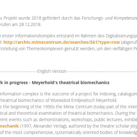
s Projekt wurde 2018 gefördert durch das
Forschungs- und Kompetenzze
rufen am 28.12.2018.
 erster Informationskomplex entstand im Rahmen des Digitalisierungsp
0:
http://archiv.mimecentrum.de/searches/561?type=row
(abgeruf
Erstellung von Themenkomplexen genutzt werden, um den vielfältigen 
-------------------------English Version----------------------------------------------
k in progress - Meyerhold's theatrical biomechanics
information complex is the outcome of a project for indexing, cataloguing,
theatrical biomechanics of Wsewolod Emiljewitsch Meyerhold.
e the beginning of the 1990s the Mime Centrum (today part of the Intern
tical and theoretical examination of theatrical biomechanics. During t
erent events such as demonstrations, workshops, public lectures, exhibi
mechanik
(1997, Alexander Verlag), authored by the theatre scholar Jö
of the most comprehensive, systematically oriented bodies of knowledg