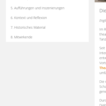
5. Aufführungen und Inszenierungen
Di
6. Kontext und Reflexion
Engl
7. Historisches Material
Im R
thea
8. Mitwirkende
Tanz
Seit
Inte
entw
Vort
The
umfa
Die 
Scha
gene
Durc
Digi