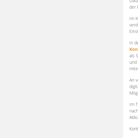
Dafü
der 
Im K
verd
Eins
In d
Kon
als 
und 
mite
An v
digi
Mögl
Im T
nach
Abkü
Kont