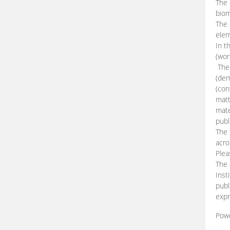
The 
biom
The
elem
In t
(wor
The 
(dem
(con
matt
mate
publ
The 
acro
Plea
The 
Inst
publ
expr
Pow