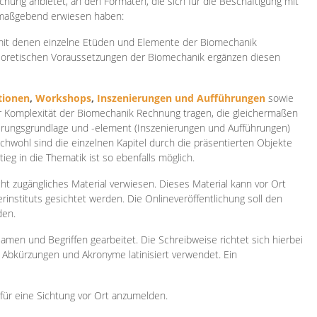
ichung anbietet, an den Formaten, die sich für die Beschäftigung mit
 maßgebend erwiesen haben:
 mit denen einzelne Etüden und Elemente der Biomechanik
heoretischen Voraussetzungen der Biomechanik ergänzen diesen
ionen
,
Workshops
,
Inszenierungen und Aufführungen
sowie
er Komplexität der Biomechanik Rechnung tragen, die gleichermaßen
ierungsgrundlage und -element (Inszenierungen und Aufführungen)
ichwohl sind die einzelnen Kapitel durch die präsentierten Objekte
ieg in die Thematik ist so ebenfalls möglich.
ht zugängliches Material verwiesen. Dieses Material kann vor Ort
rinstituts gesichtet werden. Die Onlineveröffentlichung soll den
den.
amen und Begriffen gearbeitet. Die Schreibweise richtet sich hierbei
 Abkürzungen und Akronyme latinisiert verwendet. Ein
 für eine Sichtung vor Ort anzumelden.