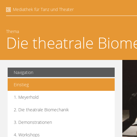
Mediathek für Tanz und Theater
Thema
Die theatrale Biom
Navigation
Einstieg
1. Meyerhold
2. Die theatrale Biomechanik
3. Demonstrationen
4. Workshops