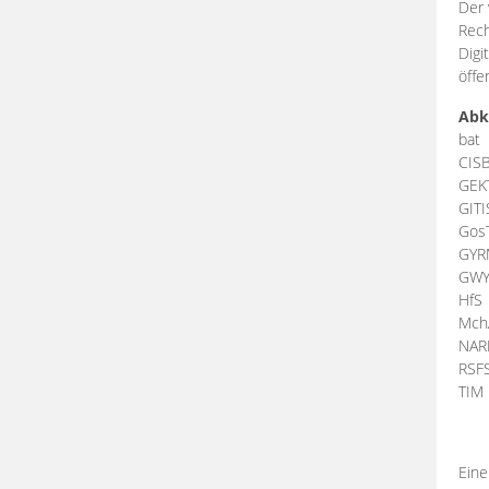
Der 
Rech
Digi
öffe
Abk
bat
CIS
GEK
GIT
Gos
GY
GW
HfS
Mch
NA
RSF
TI
Eine