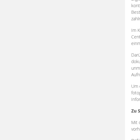
kont
Best
zahl
Im K
Cent
einm
Darü
doku
unmi
Aufn
Um e
foto
Info
Zu 
Mit 
vorh