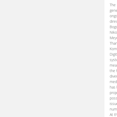
The 
gene
ongo
dire
Bogd
Niko
Meye
Than
Kom
Digi
syst
mean
the 
dive
medi
has 
proj
poss
issu
nume
At t