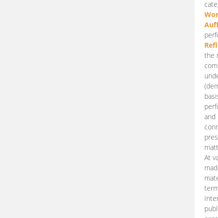
cate
Wor
Auf
perf
Ref
the 
comp
unde
(dem
basi
perf
and 
conn
pres
matt
At v
made
mate
term
Inte
publ