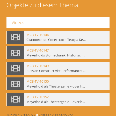
Objekte zu diesem Thema
Videos
MCB-TV-10146
Становление Советского Театра Кино - свидетельства эпохи 1920-1936 / Entstehung des sowjetischen Theaters – kinematografische Zeugnisse 1920-1936 - Interne Signatur: BM-vid-96
MCB-TV-10147
Meyerholds Biomechanik. Historisches Filmmaterial - Interne Signatur: BM-vid-99
MCB-TV-10149
Russian Constructivist Performance: An Evening of Foregger's Mastfor Cabaret. Good Treatment for Horses - Interne Signatur: BM-vid-105
MCB-TV-10150
Meyerhold als Theatergenie – over het mechanik van de acteursexpressie - Interne Signatur: BM-vid-108
MCB-TV-10152
Meyerhold als Theatergenie – over het mechanik van de acteursexpressie, Ausschnitt 2 - Interne Signatur: BM-vid-108_A2
Zurück
1
2
3
4
5
6
7
8
9
10
11
12
13
14
15
Vor