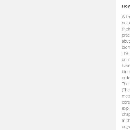
How
With
not 
thei
prac
abut
biom
The 
onli
have
biom
orde
The
(The
mate
core
expl
chap
In t
orga