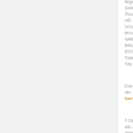
Regi
GW
Thea
HfS
Scha
Mch
NA
Bil
RSF
Föde
TI
Eine
des 
hier
1
Da
das
Digi