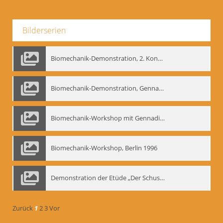
Bilderserien
Biomechanik-Demonstration, 2. Kongress der EMF, Mai 1995
Biomechanik-Demonstration, Gennadij Bogdanow im Berliner Ensemble, 04.10.1991
Biomechanik-Workshop mit Gennadij Nikolajewitsch Bogdanow im Mime Centrum Berlin, 1991
Biomechanik-Workshop, Berlin 1996
Demonstration der Etüde „Der Schuss mit dem Bogen“ durch Gennadij Nikolajewitsch Bogdanow, Berlin 1991
Zurück
1
2
3
Vor