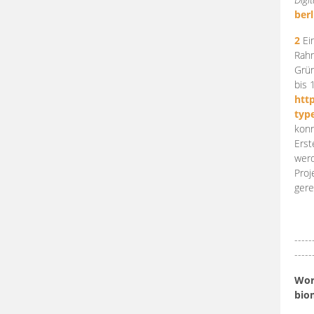
berl
2
Ein
Rahm
Grün
bis 
htt
typ
konn
Erst
werd
Proj
gere
-----
-----
Work
bio