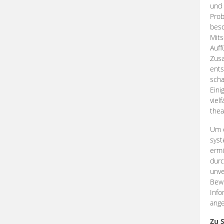
und 
Prob
beso
Mits
Auff
Zus
ents
scha
Eini
viel
thea
Um e
syst
ermö
durc
unve
Bewe
Info
ange
Zu 