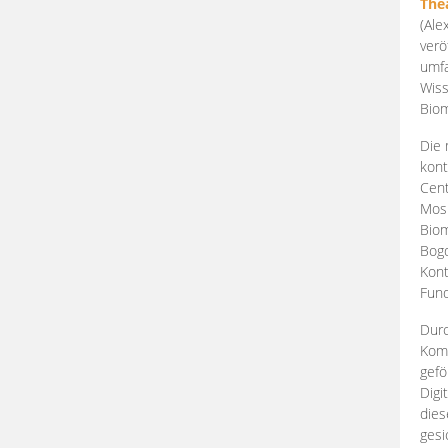
The
(Ale
verö
umfa
Wiss
Biom
Die 
kont
Cent
Mosk
Biom
Bogd
Kont
Fund
Durc
Komp
gefö
Digi
dies
gesi