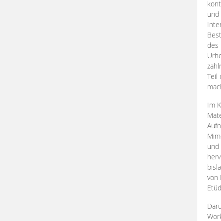
kont
und 
Inte
Best
des 
Urhe
zahl
Teil
mac
Im K
Mate
Aufn
Mime
und
herv
bisl
von 
Etüd
Darü
Work