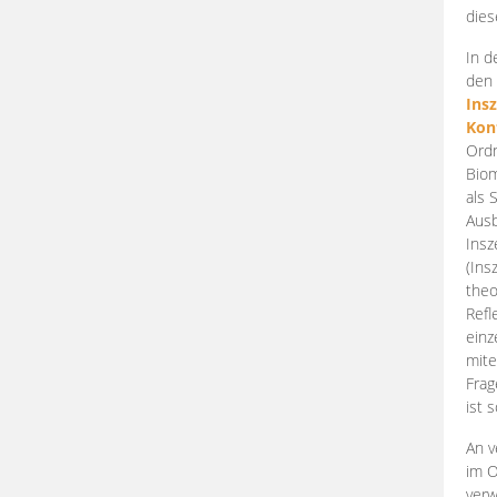
dies
In d
den 
Ins
Kon
Ordn
Biom
als 
Ausb
Insz
(Ins
theo
Refl
einz
mite
Frag
ist 
An v
im O
verw