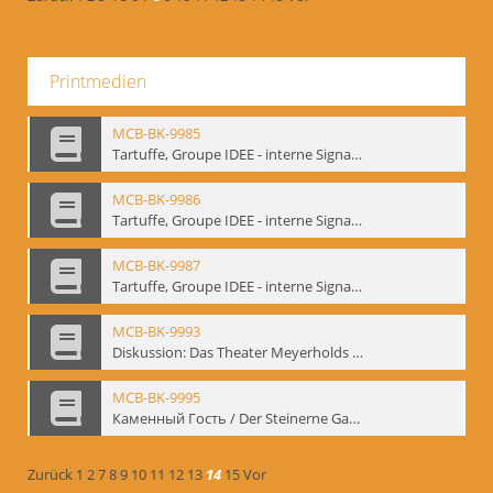
Printmedien
MCB-BK-9985
Tartuffe, Groupe IDEE - interne Signatur: BM-prt-192
MCB-BK-9986
Tartuffe, Groupe IDEE - interne Signatur: BM-prt-193
MCB-BK-9987
Tartuffe, Groupe IDEE - interne Signatur: BM-prt-194
MCB-BK-9993
Diskussion: Das Theater Meyerholds und die Biomechanik, 18.09.1995 - interne Signatur: BM-prt-200
MCB-BK-9995
Каменный Гость / Der Steinerne Gast - interne Signatur: BM-prt-202
Zurück
1
2
7
8
9
10
11
12
13
14
15
Vor