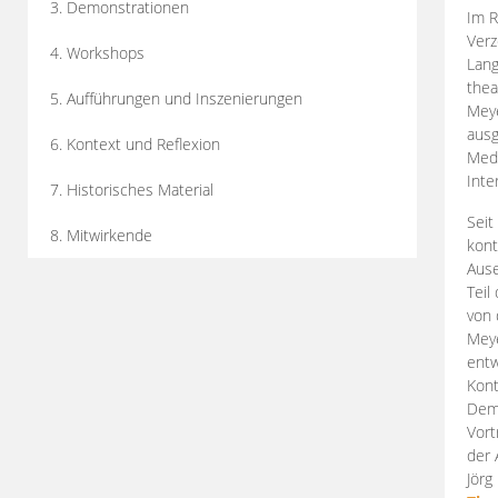
3. Demonstrationen
Im R
Verz
4. Workshops
Lang
thea
5. Aufführungen und Inszenierungen
Mey
ausg
6. Kontext und Reflexion
Medi
Inte
7. Historisches Material
Seit
8. Mitwirkende
kont
Aus
Teil
von 
Meye
entw
Kont
Demo
Vort
der 
Jörg