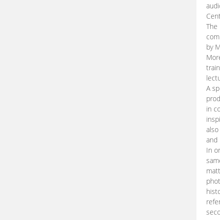
audi
Cent
The 
comp
by M
More
trai
lect
A sp
prod
in c
insp
also
and 
In o
same
matt
phot
hist
refe
seco