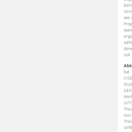
betr
Verm
wie 
Proj
ware
enga
zahl
dene
soll.
Abk
bat
CIS
Stud
GEK
Werk
GIT
Thea
Gos
Thea
GY