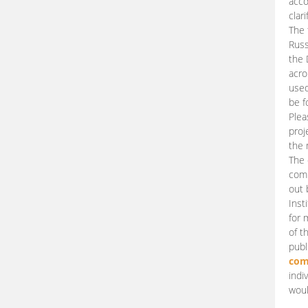
acco
clari
The 
Russ
the 
acro
used
be f
Plea
proj
the 
The 
comm
out 
Inst
for 
of t
publ
com
indi
woul