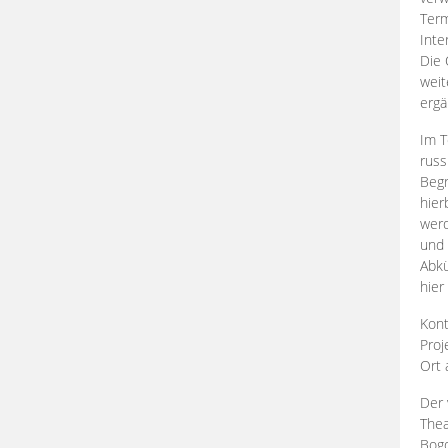
Term
Inte
Die 
weit
ergä
Im T
russ
Begr
hier
werd
und 
Abkü
hier
Kont
Proj
Ort
Der 
Thea
Bogd