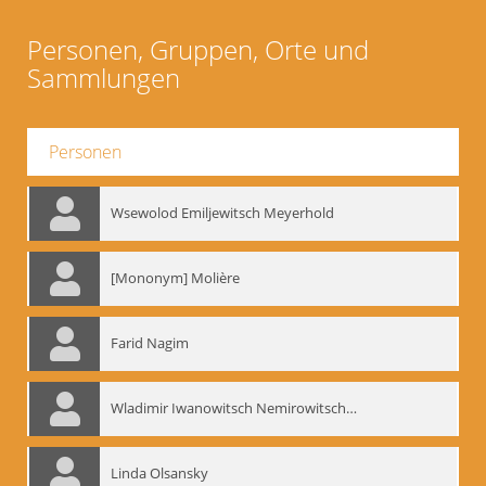
Personen, Gruppen, Orte und
Sammlungen
Personen
Wsewolod Emiljewitsch Meyerhold
[Mononym] Molière
Farid Nagim
Wladimir Iwanowitsch Nemirowitsch-Dantschenko
Linda Olsansky