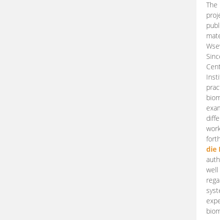
The 
proj
publ
mate
Wsew
Sinc
Cent
Inst
prac
biom
exam
diff
work
fort
die
auth
well
rega
syst
expe
biom