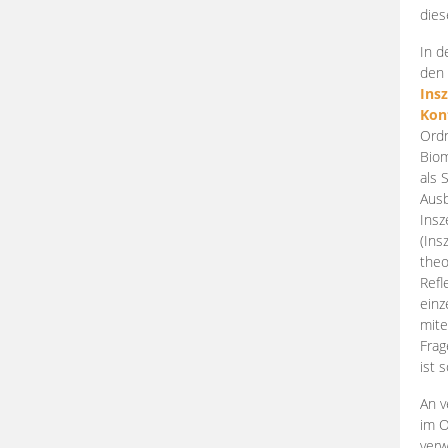
dies
In d
den 
Ins
Kon
Ordn
Biom
als 
Ausb
Insz
(Ins
theo
Refl
einz
mite
Frag
ist 
An v
im O
verw