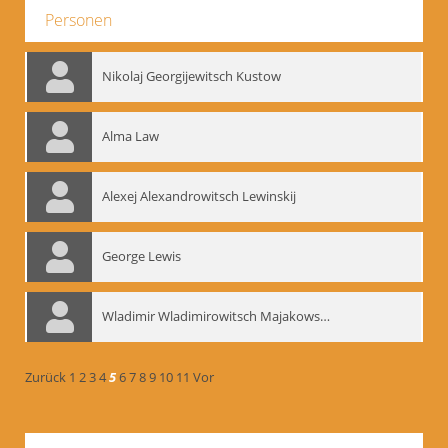
Personen
Nikolaj Georgijewitsch Kustow
Alma Law
Alexej Alexandrowitsch Lewinskij
George Lewis
Wladimir Wladimirowitsch Majakowskij
Zurück
1
2
3
4
5
6
7
8
9
10
11
Vor