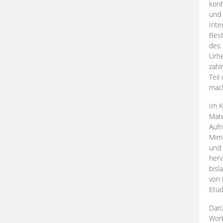
kont
und 
Inte
Best
des 
Urhe
zahl
Teil
mac
Im K
Mate
Aufn
Mime
und
herv
bisl
von 
Etüd
Darü
Work