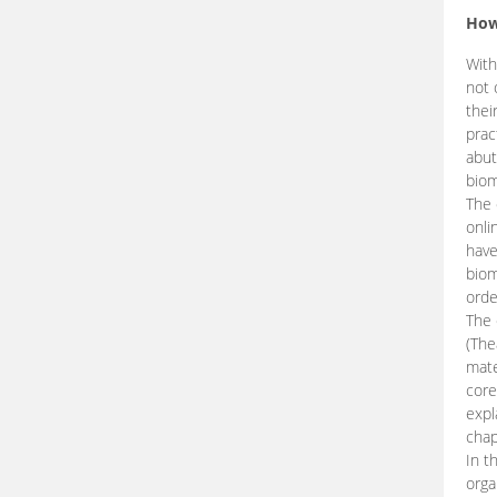
How
With
not 
thei
prac
abut
biom
The 
onli
have
biom
orde
The
(The
mate
core
expl
chap
In t
orga