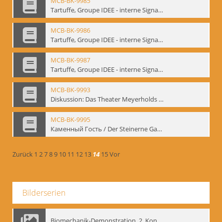
MCB-BK-9985
Tartuffe, Groupe IDEE - interne Signatur: BM-prt-192
MCB-BK-9986
Tartuffe, Groupe IDEE - interne Signatur: BM-prt-193
MCB-BK-9987
Tartuffe, Groupe IDEE - interne Signatur: BM-prt-194
MCB-BK-9993
Diskussion: Das Theater Meyerholds und die Biomechanik, 18.09.1995 - interne Signatur: BM-prt-200
MCB-BK-9995
Каменный Гость / Der Steinerne Gast - interne Signatur: BM-prt-202
Zurück
1
2
7
8
9
10
11
12
13
14
15
Vor
Bilderserien
Biomechanik-Demonstration, 2. Kongress der EMF, Mai 1995