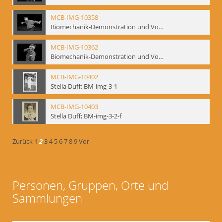
MCB-IMG-10358
Biomechanik-Demonstration und Vortrag, Berliner Ensemble, 04.10.1991
MCB-IMG-10362
Biomechanik-Demonstration und Vortrag, Berliner Ensemble, 04.10.1991
MCB-IMG-10402
Stella Duff; BM-img-3-1
MCB-IMG-10403
Stella Duff; BM-img-3-2-f
Zurück
1
2
3
4
5
6
7
8
9
Vor
Personen, Gruppen, Orte und
Sammlungen