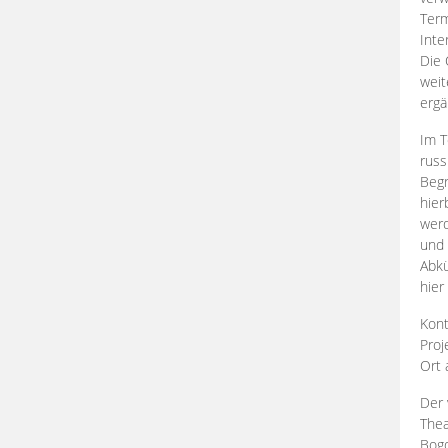
Term
Inte
Die 
weit
ergä
Im T
russ
Begr
hier
werd
und 
Abkü
hier
Kont
Proj
Ort
Der 
Thea
Bogd