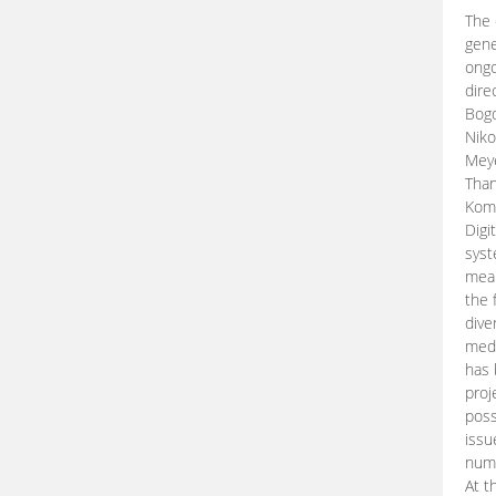
The 
gene
ongo
dire
Bogd
Niko
Meye
Than
Kom
Digi
syst
mean
the 
dive
medi
has 
proj
poss
issu
nume
At t