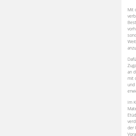
Mit 
verb
Best
vorh
son
Weit
anzu
Dafü
Zuga
an d
mit 
und 
erwi
Im K
Mate
Etü
verd
der 
Vora