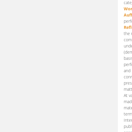
cate
Wor
Auf
perf
Ref
the 
comp
unde
(dem
basi
perf
and 
conn
pres
matt
At v
made
mate
term
Inte
publ