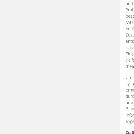
und 
Prob
beso
Mits
Auff
Zus
ents
scha
Eini
viel
thea
Um e
syst
ermö
durc
unve
Bewe
Info
ange
Zu 