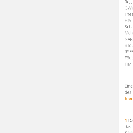
Regi
GW
Thea
HfS
Scha
Mch
NA
Bil
RSF
Föde
TI
Eine
des 
hier
1
Da
das
Digi