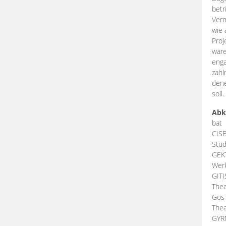
betr
Verm
wie 
Proj
ware
enga
zahl
dene
soll.
Abk
bat
CIS
Stud
GEK
Werk
GIT
Thea
Gos
Thea
GY