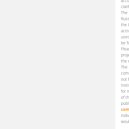
acco
clari
The 
Russ
the 
acro
used
be f
Plea
proj
the 
The 
comm
out 
Inst
for 
of t
publ
com
indi
woul