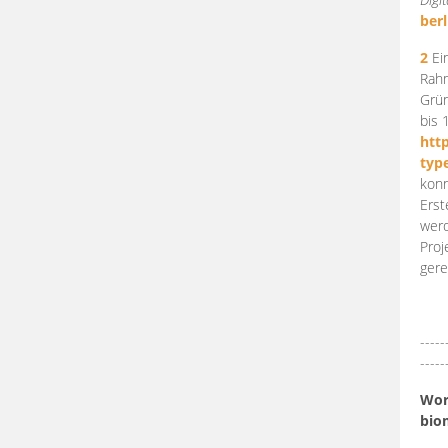
berl
2
Ein
Rahm
Grün
bis 
htt
typ
konn
Erst
werd
Proj
gere
-----
-----
Work
bio