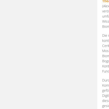
The
(Ale
verö
umfa
Wiss
Biom
Die 
kont
Cent
Mosk
Biom
Bogd
Kont
Fund
Durc
Komp
gefö
Digi
dies
gesi