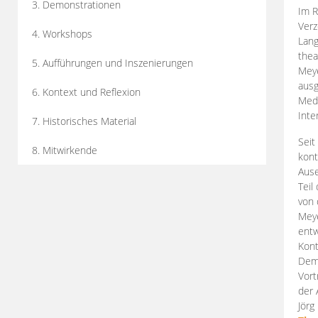
3. Demonstrationen
Im R
Verz
4. Workshops
Lang
thea
5. Aufführungen und Inszenierungen
Mey
ausg
6. Kontext und Reflexion
Medi
Inte
7. Historisches Material
Seit
8. Mitwirkende
kont
Aus
Teil
von 
Meye
entw
Kont
Demo
Vort
der 
Jörg