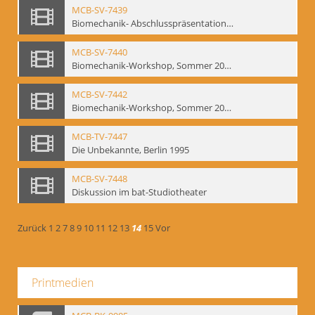
MCB-SV-7439
Biomechanik- Abschlusspräsentation des Workshops Sommer 2001
MCB-SV-7440
Biomechanik-Workshop, Sommer 2002
MCB-SV-7442
Biomechanik-Workshop, Sommer 2003
MCB-TV-7447
Die Unbekannte, Berlin 1995
MCB-SV-7448
Diskussion im bat-Studiotheater
Zurück
1
2
7
8
9
10
11
12
13
14
15
Vor
Printmedien