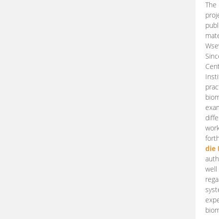
The 
proj
publ
mate
Wsew
Sinc
Cent
Inst
prac
biom
exam
diff
work
fort
die
auth
well
rega
syst
expe
biom