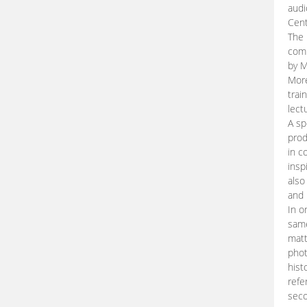
audi
Cent
The 
comp
by M
More
trai
lect
A sp
prod
in c
insp
also
and 
In o
same
matt
phot
hist
refe
seco