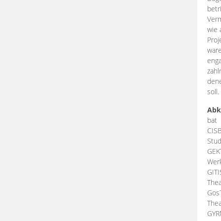
betr
Verm
wie 
Proj
ware
enga
zahl
dene
soll.
Abk
bat
CIS
Stud
GEK
Werk
GIT
Thea
Gos
Thea
GY