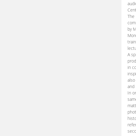
audi
Cent
The 
comp
by M
More
trai
lect
A sp
prod
in c
insp
also
and 
In o
same
matt
phot
hist
refe
seco