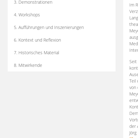
3. Demonstrationen
Im R
Verz
4. Workshops
Lang
thea
5. Aufführungen und Inszenierungen
Mey
ausg
6. Kontext und Reflexion
Medi
Inte
7. Historisches Material
Seit
8. Mitwirkende
kont
Aus
Teil
von 
Meye
entw
Kont
Demo
Vort
der 
Jörg