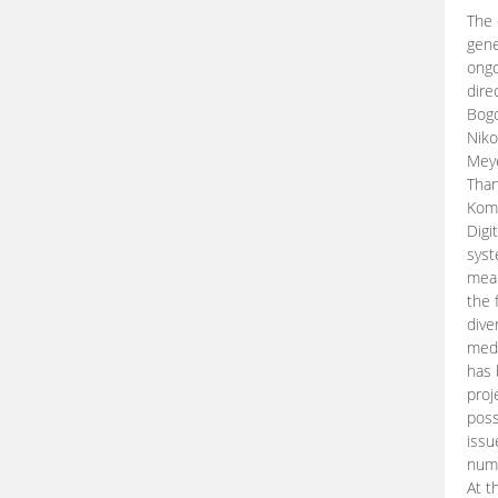
The 
gene
ongo
dire
Bogd
Niko
Meye
Than
Kom
Digi
syst
mean
the 
dive
medi
has 
proj
poss
issu
nume
At t