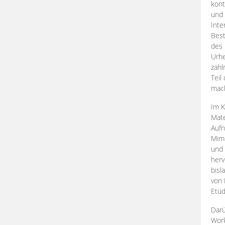
kont
und 
Inte
Best
des 
Urhe
zahl
Teil
mac
Im K
Mate
Aufn
Mime
und
herv
bisl
von 
Etüd
Darü
Work