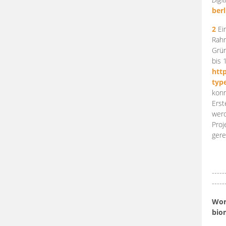
berl
2
Ein
Rahm
Grün
bis 
htt
typ
konn
Erst
werd
Proj
gere
-----
-----
Work
bio