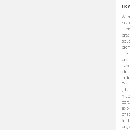
How
With
not 
thei
prac
abut
biom
The 
onli
have
biom
orde
The
(The
mate
core
expl
chap
In t
orga