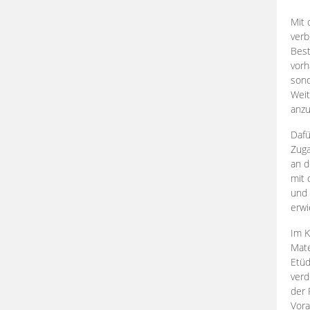
Mit 
verb
Best
vorh
son
Weit
anzu
Dafü
Zuga
an d
mit 
und 
erwi
Im K
Mate
Etü
verd
der 
Vora