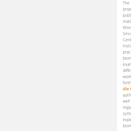
The 
proj
publ
mate
Wsew
Sinc
Cent
Inst
prac
biom
exam
diff
work
fort
die
auth
well
rega
syst
expe
biom