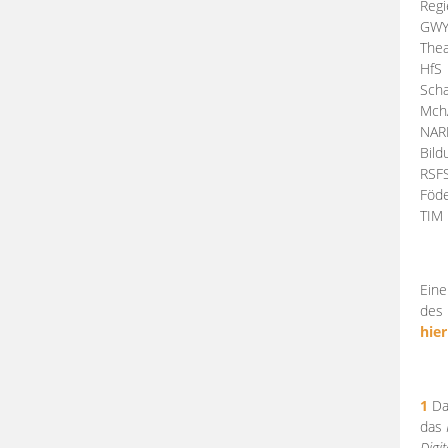
Regi
GW
Thea
HfS
Scha
Mch
NA
Bil
RSF
Föde
TI
Eine
des 
hier
1
Da
das
Digi