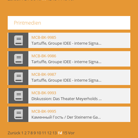
Printmedien
MCB-BK-9985
Tartuffe, Groupe IDEE - interne Signatur: BM-prt-192
MCB-BK-9986
Tartuffe, Groupe IDEE - interne Signatur: BM-prt-193
MCB-BK-9987
Tartuffe, Groupe IDEE - interne Signatur: BM-prt-194
MCB-BK-9993
Diskussion: Das Theater Meyerholds und die Biomechanik, 18.09.1995 - interne Signatur: BM-prt-200
MCB-BK-9995
Каменный Гость / Der Steinerne Gast - interne Signatur: BM-prt-202
Zurück
1
2
7
8
9
10
11
12
13
14
15
Vor