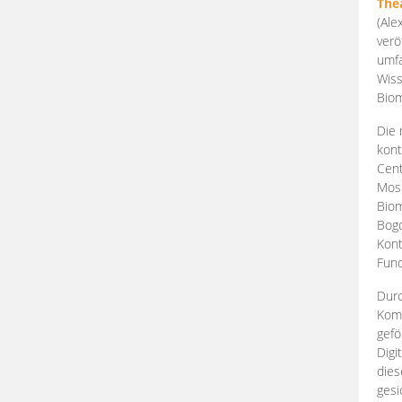
The
(Ale
verö
umfa
Wiss
Biom
Die 
kont
Cent
Mosk
Biom
Bogd
Kont
Fund
Durc
Komp
gefö
Digi
dies
gesi