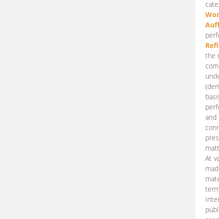
cate
Wor
Auf
perf
Ref
the 
comp
unde
(dem
basi
perf
and 
conn
pres
matt
At v
made
mate
term
Inte
publ