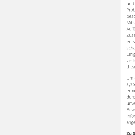
und 
Prob
beso
Mits
Auff
Zus
ents
scha
Eini
viel
thea
Um e
syst
ermö
durc
unve
Bewe
Info
ange
Zu 