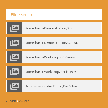
Bilderserien
Biomechanik-Demonstration, 2. Kongress der EMF, Mai 1995
Biomechanik-Demonstration, Gennadij Bogdanow im Berliner Ensemble, 04.10.1991
Biomechanik-Workshop mit Gennadij Nikolajewitsch Bogdanow im Mime Centrum Berlin, 1991
Biomechanik-Workshop, Berlin 1996
Demonstration der Etüde „Der Schuss mit dem Bogen“ durch Gennadij Nikolajewitsch Bogdanow, Berlin 1991
Zurück
1
2
3
Vor