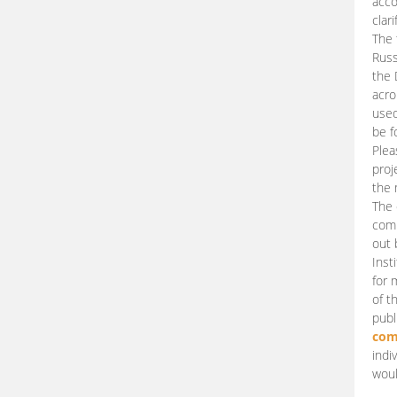
acco
clari
The 
Russ
the 
acro
used
be f
Plea
proj
the 
The 
comm
out 
Inst
for 
of t
publ
com
indi
woul