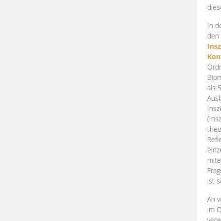
dies
In d
den 
Ins
Kon
Ordn
Biom
als 
Ausb
Insz
(Ins
theo
Refl
einz
mite
Frag
ist 
An v
im O
verw