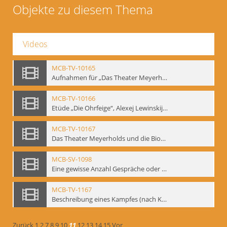
Objekte zu diesem Thema
Videos
MCB-TV-10165
Aufnahmen für „Das Theater Meyerholds und die Biomechanik“ (14). Interview von Jörg Bochow mit Gennadij Bogdanow - Interne Signatur: BM-vid-192
MCB-TV-10166
Etüde „Die Ohrfeige“, Alexej Lewinskij und Gennadij Bogdanow - Interne Signatur: BM-vid-197
MCB-TV-10167
Das Theater Meyerholds und die Biomechanik. Ein Film des Mime Centrums in Zusammenarbeit mit Gennadij Bogdanow. - Interne Signatur: BM-vid-104
MCB-SV-1098
Eine gewisse Anzahl Gespräche oder das völlig umgearbeitete Stundenbuch, Berlin 1995.
MCB-TV-1167
Beschreibung eines Kampfes (nach Kafka)
Zurück
1
2
7
8
9
10
11
12
13
14
15
Vor