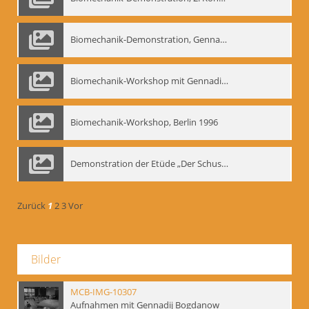
Biomechanik-Demonstration, Gennadij Bogdanow im Berliner Ensemble, 04.10.1991
Biomechanik-Workshop mit Gennadij Nikolajewitsch Bogdanow im Mime Centrum Berlin, 1991
Biomechanik-Workshop, Berlin 1996
Demonstration der Etüde „Der Schuss mit dem Bogen“ durch Gennadij Nikolajewitsch Bogdanow, Berlin 1991
Zurück
1
2
3
Vor
Bilder
MCB-IMG-10307
Aufnahmen mit Gennadij Bogdanow