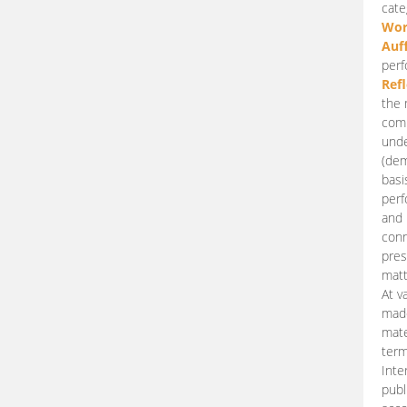
cate
Wor
Auf
perf
Ref
the 
comp
unde
(dem
basi
perf
and 
conn
pres
matt
At v
made
mate
term
Inte
publ