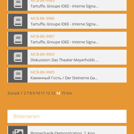
MCB-BK-9985
Tartuffe, Groupe IDEE - interne Signatur: BM-prt-192
MCB-BK-9986
Tartuffe, Groupe IDEE - interne Signatur: BM-prt-193
MCB-BK-9987
Tartuffe, Groupe IDEE - interne Signatur: BM-prt-194
MCB-BK-9993
Diskussion: Das Theater Meyerholds und die Biomechanik, 18.09.1995 - interne Signatur: BM-prt-200
MCB-BK-9995
Каменный Гость / Der Steinerne Gast - interne Signatur: BM-prt-202
Zurück
1
2
7
8
9
10
11
12
13
14
15
Vor
Bilderserien
Biomechanik-Demonstration, 2. Kongress der EMF, Mai 1995