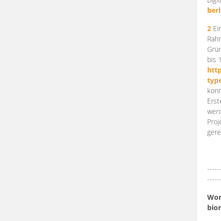
berl
2
Ein
Rahm
Grün
bis 
htt
typ
konn
Erst
werd
Proj
gere
-----
-----
Work
bio