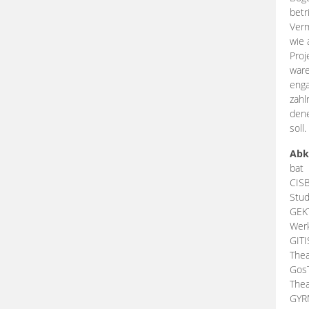
betr
Verm
wie 
Proj
ware
enga
zahl
dene
soll.
Abk
bat
CIS
Stud
GEK
Werk
GIT
Thea
Gos
Thea
GY