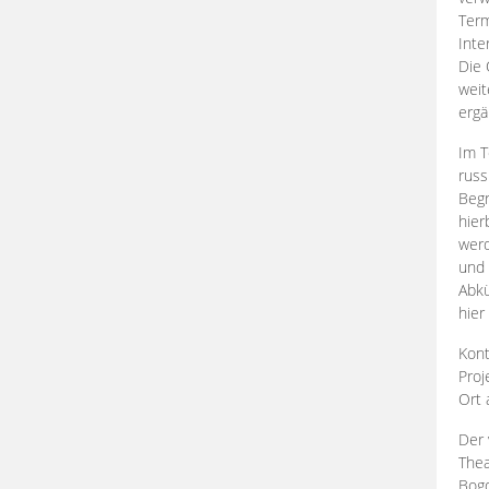
Term
Inte
Die 
weit
ergä
Im T
russ
Begr
hier
werd
und 
Abkü
hier
Kont
Proj
Ort
Der 
Thea
Bogd