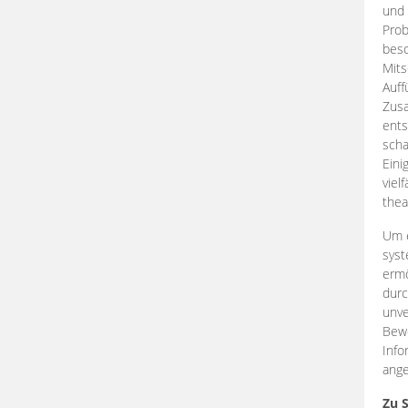
und 
Prob
beso
Mits
Auff
Zus
ents
scha
Eini
viel
thea
Um e
syst
ermö
durc
unve
Bewe
Info
ange
Zu 