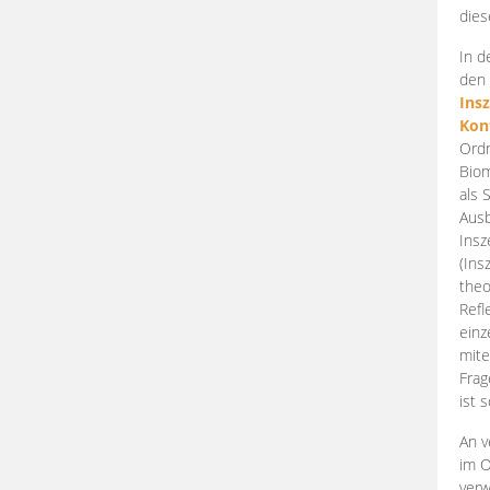
dies
In d
den 
Ins
Kon
Ordn
Biom
als 
Ausb
Insz
(Ins
theo
Refl
einz
mite
Frag
ist 
An v
im O
verw