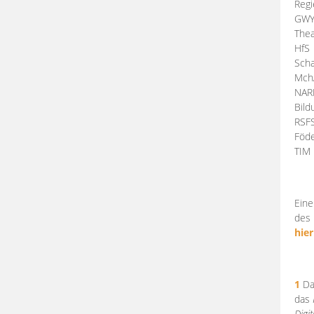
Regi
GW
Thea
HfS
Scha
Mch
NA
Bil
RSF
Föde
TI
Eine
des 
hier
1
Da
das
Digi