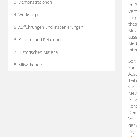
3. Demonstrationen
Im R
Verz
4. Workshops
Lang
thea
5. Aufführungen und Inszenierungen
Mey
ausg
6. Kontext und Reflexion
Medi
Inte
7. Historisches Material
Seit
8. Mitwirkende
kont
Aus
Teil
von 
Meye
entw
Kont
Demo
Vort
der 
Jörg