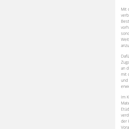
Mit 
verb
Best
vorh
son
Weit
anzu
Dafü
Zuga
an d
mit 
und 
erwi
Im K
Mate
Etü
verd
der 
Vora