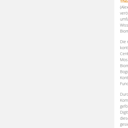
The
(Ale
verö
umfa
Wiss
Biom
Die 
kont
Cent
Mosk
Biom
Bogd
Kont
Fund
Durc
Komp
gefö
Digi
dies
gesi