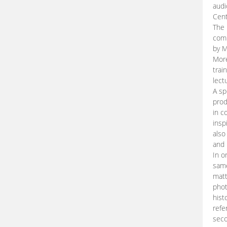
audi
Cent
The 
comp
by M
More
trai
lect
A sp
prod
in c
insp
also
and 
In o
same
matt
phot
hist
refe
seco