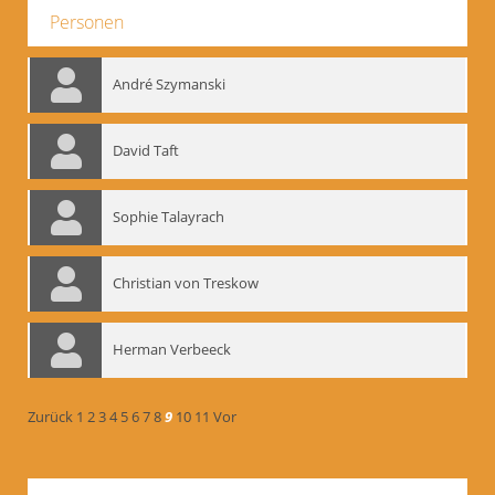
Personen
André Szymanski
David Taft
Sophie Talayrach
Christian von Treskow
Herman Verbeeck
Zurück
1
2
3
4
5
6
7
8
9
10
11
Vor