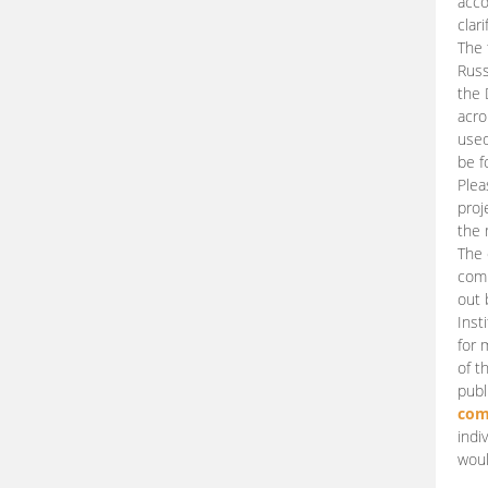
acco
clari
The 
Russ
the 
acro
used
be f
Plea
proj
the 
The 
comm
out 
Inst
for 
of t
publ
com
indi
woul