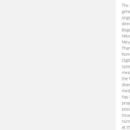
The 
gene
ongo
dire
Bogd
Niko
Meye
Than
Kom
Digi
syst
mean
the 
dive
medi
has 
proj
poss
issu
nume
At t