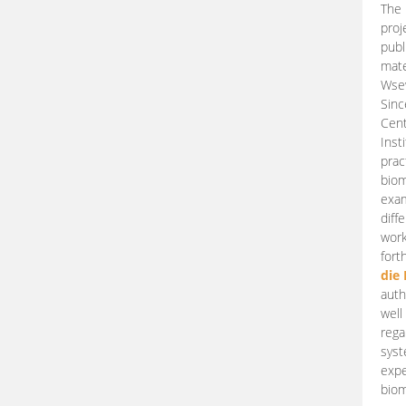
The 
proj
publ
mate
Wsew
Sinc
Cent
Inst
prac
biom
exam
diff
work
fort
die
auth
well
rega
syst
expe
biom