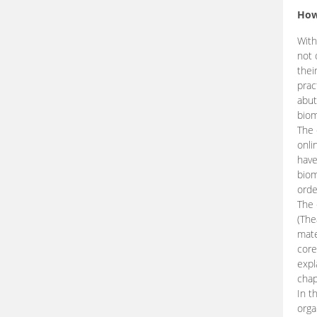
How
With
not 
thei
prac
abut
biom
The 
onli
have
biom
orde
The
(The
mate
core
expl
chap
In t
orga