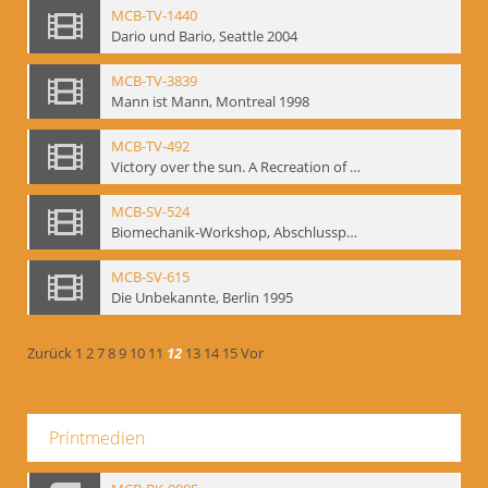
MCB-TV-1440
Dario und Bario, Seattle 2004
MCB-TV-3839
Mann ist Mann, Montreal 1998
MCB-TV-492
Victory over the sun. A Recreation of the 1913 Performance
MCB-SV-524
Biomechanik-Workshop, Abschlusspräsentation 1996
MCB-SV-615
Die Unbekannte, Berlin 1995
Zurück
1
2
7
8
9
10
11
12
13
14
15
Vor
Printmedien