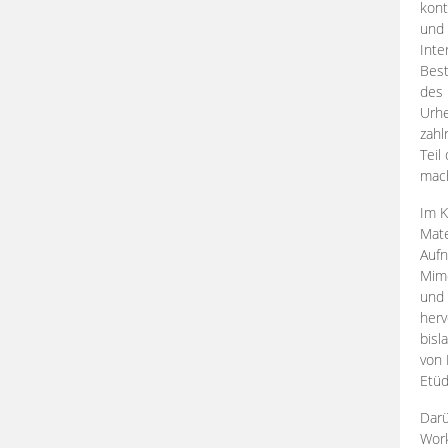
kont
und 
Inte
Best
des 
Urhe
zahl
Teil
mac
Im K
Mate
Aufn
Mime
und
herv
bisl
von 
Etüd
Darü
Work