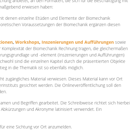
ichung anbietet, an den Formaten, die sich für die Beschäftigung mit
 maßgebend erwiesen haben:
 mit denen einzelne Etüden und Elemente der Biomechanik
heoretischen Voraussetzungen der Biomechanik ergänzen diesen
ionen
,
Workshops
,
Inszenierungen und Aufführungen
sowie
er Komplexität der Biomechanik Rechnung tragen, die gleichermaßen
ierungsgrundlage und -element (Inszenierungen und Aufführungen)
ichwohl sind die einzelnen Kapitel durch die präsentierten Objekte
ieg in die Thematik ist so ebenfalls möglich.
ht zugängliches Material verwiesen. Dieses Material kann vor Ort
rinstituts gesichtet werden. Die Onlineveröffentlichung soll den
den.
amen und Begriffen gearbeitet. Die Schreibweise richtet sich hierbei
 Abkürzungen und Akronyme latinisiert verwendet. Ein
 für eine Sichtung vor Ort anzumelden.