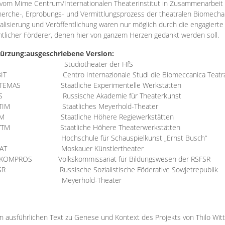
vom Mime Centrum/Internationalen Theaterinstitut in Zusammenarbeit 
erche-, Erprobungs- und Vermittlungsprozess der theatralen Biomechan
talisierung und Veröffentlichung waren nur möglich durch die engagiert
ntlicher Förderer, denen hier von ganzem Herzen gedankt werden soll.
ürzung:
ausgeschriebene Version:
Studiotheater der HfS
BIT
Centro Internazionale Studi die Biomeccanica Teatr
TEMAS
Staatliche Experimentelle Werkstätten
IS
Russische Akademie für Theaterkunst
TIM
Staatliches Meyerhold-Theater
RM
Staatliche Höhere Regiewerkstätten
YTM
Staatliche Höhere Theaterwerkstätten
Hochschule für Schauspielkunst „Ernst Busch“
AT
Moskauer Künstlertheater
RKOMPROS
Volkskommissariat für Bildungswesen der RSFSR
SR
Russische Sozialistische Föderative Sowjetrepublik
M Meyerhold-Theater
n ausführlichen Text zu Genese und Kontext des Projekts von Thilo Wit