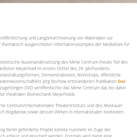
röffentlichung und Langzeitarchivierung von Materialien zur
er thematisch ausgerichteter Informationskomplex der Mediathek für
 theoretische Auseinandersetzung des Mime Centrum (heute Teil des
ardisten Meyerhold im ersten Drittel des 20. Jahrhunderts
 Veranstaltungsformen, Demonstrationen, Workshops, öffentliche
heaterwissenschaftlers Jörg Bochow entstandenen Publikation
Das
azugehörigen DVD veröffentlichte das Mime Centrum das bis dahin
 zur theatralen Biomechanik Meyerholds.
ime Centrum/Internationalen Theaterinstituts und des Moskauer
sch Bogdanow sowie dessen Wirken in internationalen Kontexten
ung Berlin geförderte Projekt konnte nunmehr im Zuge der
isch erfasst und gesichert werden. Erstmals wird damit eine