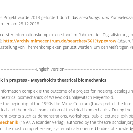
s Projekt wurde 2018 gefördert durch das
Forschungs- und Kompetenzze
rufen am 28.12.2018.
 erster Informationskomplex entstand im Rahmen des Digitalisierungsp
0:
http://archiv.mimecentrum.de/searches/561?type=row
(abgeruf
Erstellung von Themenkomplexen genutzt werden, um den vielfältigen 
-------------------------English Version----------------------------------------------
k in progress - Meyerhold's theatrical biomechanics
information complex is the outcome of a project for indexing, cataloguing,
theatrical biomechanics of Wsewolod Emiljewitsch Meyerhold.
e the beginning of the 1990s the Mime Centrum (today part of the Intern
tical and theoretical examination of theatrical biomechanics. During t
erent events such as demonstrations, workshops, public lectures, exhibi
mechanik
(1997, Alexander Verlag), authored by the theatre scholar Jö
of the most comprehensive, systematically oriented bodies of knowledg