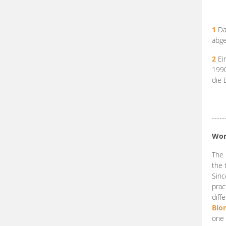
1
Da
abge
2
Ein
199
die 
-----
Wor
The 
the 
Sinc
prac
diff
Bio
one 