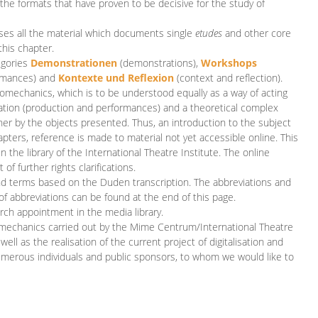
 the formats that have proven to be decisive for the study of
es all the material which documents single
etudes
and other core
this chapter.
egories
D
emonstrationen
(demonstrations),
Workshops
rmances)
and
Kontexte und Reflexion
(context and reflection).
iomechanics, which is to be understood equally as a way of acting
eation (production and performances) and a theoretical complex
her by the objects presented. Thus, an introduction to the subject
apters, reference is made to material not yet accessible online. This
n the library of the International Theatre Institute. The online
 further rights clarifications.
and terms based on the Duden transcription. The abbreviations and
of abbreviations can be found at the end of this page.
rch appointment in the media library.
omechanics carried out by the Mime Centrum/International Theatre
ll as the realisation of the current project of digitalisation and
merous individuals and public sponsors, to whom we would like to