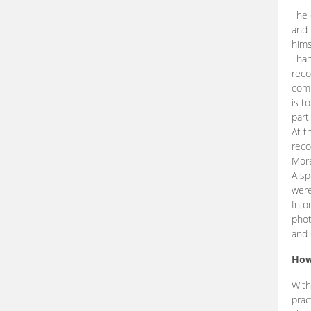
The 
and 
hims
Than
reco
comp
is t
part
At t
reco
More
A sp
were
In o
phot
and 
How
With
prac