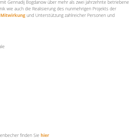
mit Gennadij Bogdanow über mehr als zwei Jahrzehnte betriebene
ik wie auch die Realisierung des nunmehrigen Projekts der
e
Mitwirkung
und Unterstützung zahlr
eicher Personen und
ale
tenbecher finden Sie
hier