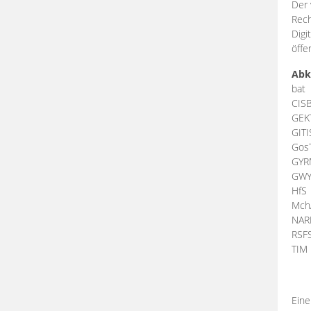
Der 
Rech
Digi
öffe
Abk
bat
CIS
GEK
GIT
Gos
GY
GW
HfS
Mch
NA
RSF
TI
Eine