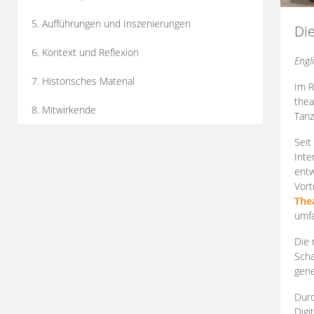
5. Aufführungen und Inszenierungen
Di
6. Kontext und Reflexion
Engl
7. Historisches Material
Im R
thea
8. Mitwirkende
Tanz
Seit
Inte
entw
Vort
The
umfa
Die 
Scha
gene
Durc
Digi