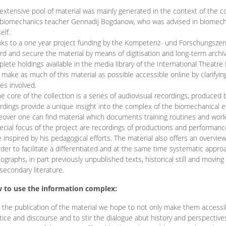
extensive pool of material was mainly generated in the context of the 
biomechanics teacher Gennadij Bogdanow, who was advised in biomechan
elf.
ks to a one year project funding by the Kompetenz- und Forschungszentru
rd and secure the material by means of digitisation and long-term archivi
lete holdings available in the media library of the International Theatre
o make as much of this material as possible accessible online by clarify
ies involved.
he core of the collection is a series of audiovisual recordings, produ
rdings provide a unique insight into the complex of the biomechanical 
over one can find material which documents training routines and works
ecial focus of the project are recordings of productions and performan
 inspired by his pedagogical efforts. The material also offers an overvie
rder to facilitate a differentiated and at the same time systematic appro
ographs, in part previously unpublished texts, historical still and movin
secondary literature.
 to use the information complex:
 the publication of the material we hope to not only make them access
tice and discourse and to stir the dialogue abut history and perspective