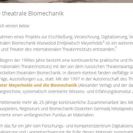
e theatrale Biomechanik
ish version below
ahmen eines Projekts zur Erschließung, Verzeichnung, Digitalisierung, Ve
1
tralen Biomechanik Wsewolod Emiljewitsch Meyerholds
ist ein weiter
2
 und Theater des Internationalen Theaterinstituts entstanden.
 Beginn der 1990er Jahre besteht eine kontinuierliche praktische und
rnationalen Theaterinstituts) mit der von dem russischen Theateravantg
ickelten theatralen Biomechanik. In diesem Kontext fanden vielfältige
räge, Ausstellungen u.a., statt. Mit d
er 1997 in der Autorenschaft des T
ater Meyerholds und die Biomechanik
(Alexander Verlag) und der d
ngreichste, systematisch orientierte Wissens- und Erfahrungskonvolut
mittlerweile mehr als 25-jährige kontinuierliche Zusammenarb
eit des M
uspielers, Regisseurs und Biomechanik-Dozenten Gennadij Nikolajewit
rierte einen umfangreichen Fundus an Materialien.
h das für ein Jahr vom Forschungs- und Kompetenzzentrum Digitalisier
talisierung und Langzeitarchivierung die Fülle dieses Materials systemat