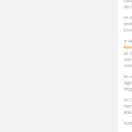
Dafü
der 
Im K
verd
Eins
In d
Kon
als 
und 
mite
An v
digi
Mögl
Im T
nach
Abkü
Kont