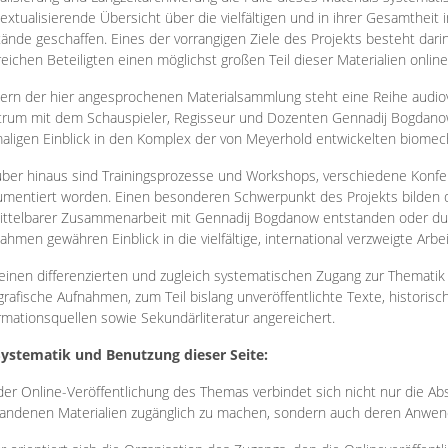
extualisierende Übersicht über die vielfältigen und in ihrer Gesamtheit
ände geschaffen. Eines der vorrangigen Ziele des Projekts besteht darin
reichen Beteiligten einen möglichst großen Teil dieser Materialien onlin
ern der hier angesprochenen Materialsammlung steht eine Reihe audi
rum mit dem Schauspieler, Regisseur und Dozenten Gennadij Bogdanow
aligen Einblick in den Komplex der von Meyerhold entwickelten biome
ber hinaus sind Trainingsprozesse und Workshops, verschiedene Konfer
mentiert worden. Einen besonderen Schwerpunkt des Projekts bilden di
ttelbarer Zusammenarbeit mit Gennadij Bogdanow entstanden oder durc
ahmen gewähren Einblick in die vielfältige, international verzweigte Arbe
inen differenzierten und zugleich systematischen Zugang zur Thematik 
grafische Aufnahmen, zum Teil bislang unveröffentlichte Texte, histori
rmationsquellen sowie Sekundärliteratur angereichert.
Systematik und Benutzung dieser Seite:
der Online-Veröffentlichung des Themas verbindet sich nicht nur die Abs
andenen Materialien zugänglich zu machen, sondern auch deren Anwend