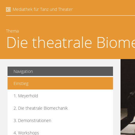
Mediathek für Tanz und Theater
Thema
Die theatrale Biom
Navigation
Einstieg
1. Meyerhold
2. Die theatrale Biomechanik
3. Demonstrationen
4. Workshops