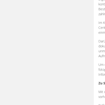
kont
Best
zahl
Im K
Cent
einm
Darü
doku
unmi
Aufn
Um e
foto
Info
Zu 
Mit 
vorh