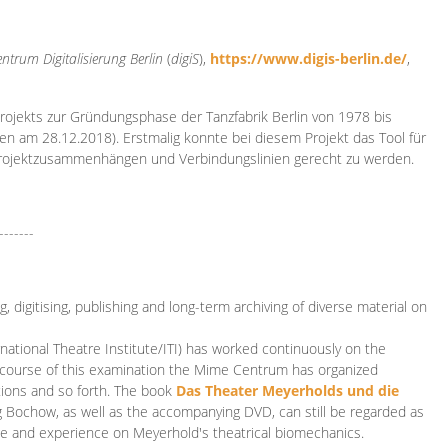
ntrum Digitalisierung
Berlin
(
digiS
),
https://www.digis-berlin.de/
,
rojekts zur Gründungsphase der Tanzfabrik Berlin von 1978 bis
en am 28.12.2018). Erstmalig konnte bei diesem Projekt das Tool für
Projektzusammenhängen und Verbindungslinien gerecht zu werden.
-------
 digitising, publishing and long-term archiving of diverse material on
ational Theatre Institute/ITI) has worked continuously on the
he course of this examination the Mime Centrum has organized
tions and so forth. The book
Das Theater Meyerholds und die
rg Bochow, as well as the accompanying DVD, can still be regarded as
e and experience on Meyerhold's theatrical biomechanics.