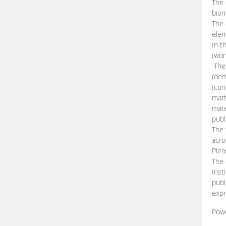
The 
biom
The
elem
In t
(wor
The 
(dem
(con
matt
mate
publ
The 
acro
Plea
The 
Inst
publ
expr
Pow