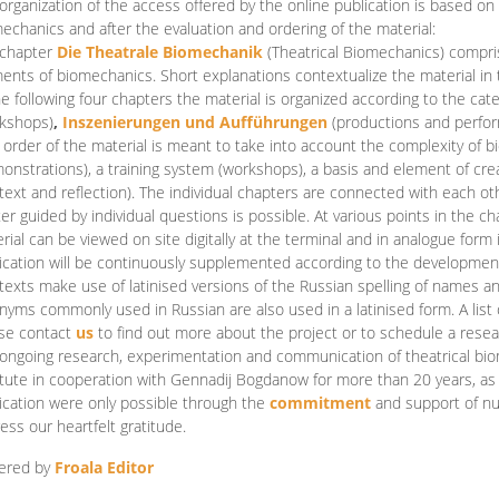
organization of the access offered by the online publication is based on
echanics and after the evaluation and ordering of the material:
 chapter
Die Theatrale Biomechanik
(Theatrical Biomechanics)
compris
ents of biomechanics. Short explanations contextualize the material in 
he following four chapters the material is organized according to the cat
kshops)
,
Inszenierungen und Aufführungen
(productions and perfo
order of the material is meant to take into account the complexity of b
onstrations), a training system (workshops), a basis and element of cr
text and reflection). The individual chapters are connected with each ot
er guided by individual questions is possible. At various points in the ch
rial can be viewed on site digitally at the terminal and in analogue form i
ication will be continuously supplemented according to the development of
texts make use of latinised versions of the Russian spelling of names 
nyms commonly used in Russian are also used in a latinised form. A list 
se contact
us
to find out more about the project or to schedule a resea
ongoing research, experimentation and communication of theatrical bi
itute in cooperation with Gennadij Bogdanow for more than 20 years, as we
ication were only possible through the
commitment
and support of nu
ess our heartfelt gratitude.
ered by
Froala Editor