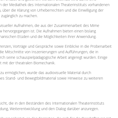
 in der Mediathek des Internationalen Theaterinstituts vorhandenen
, über die Klärung von Urheberrechten und die Einwilligung der
e zugänglich zu machen.
ovisueller Aufnahmen, die aus der Zusammenarbeit des Mime
 hervorgegangen ist. Die Aufnahmen bieten einen bislang
chanischen Etüden und die Möglichkeiten ihrer Anwendung.
enzen, Vorträge und Gespräche sowie Einblicke in die Probenarbeit
e Mitschnitte von Inszenierungen und Aufführungen, die in
h seine schauspielpädagogische Arbeit angeregt wurden. Einige
it mit der theatralen Biomechanik.
zu ermöglichen, wurde das audiovisuelle Material durch
sches Stand- und Bewegtbildmaterial sowie Hinweise zu weiteren
icht, die in den Beständen des Internationalen Theaterinstituts
ung, Weiterentwicklung und den Dialog darüber anzuregen.