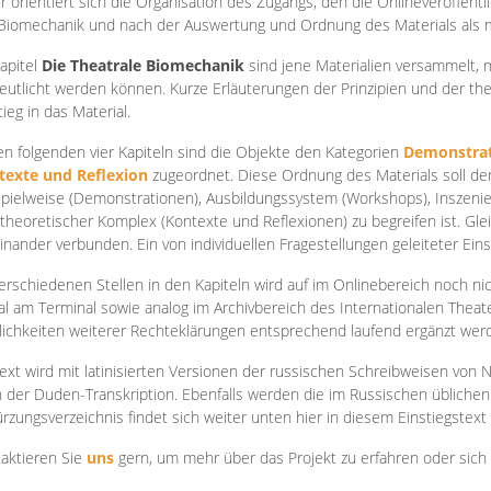
r orientiert sich die Organisation des Zugangs, den die Onlineveröffentl
Biomechanik und nach der Auswertung und Ordnung des Materials als
apite
l
Die Theatrale Biomechanik
sind jene Materialien versammelt,
eutlicht werden können. Kurze Erläuterungen der Prinzipien und der t
tieg in das Material.
en folgenden vier Kapiteln sind die Objekte den Kategorien
Demonstrat
texte und Reflexion
zugeordnet. Diese Ordnung des Materials soll d
Spielweise (Demonstrationen), Ausbildungssystem (Workshops), Inszen
theoretischer Komplex (Kontexte und Reflexionen) zu begreifen ist. Gle
inander verbunden. Ein von individuellen Fragestellungen geleiteter Einst
erschiedenen Stellen in den Kapiteln wird auf im Onlinebereich noch nic
tal am Terminal sowie analog im Archivbereich des Internationalen Theate
ichkeiten weiterer Rechteklärungen entsprechend laufend ergänzt wer
ext wird mit latinisierten Versionen der russischen Schreibweisen von N
 der Duden-Transkription. Ebenfalls werden die im Russischen üblichen
rzungsverzeichnis findet sich weiter unten hier in diesem Einstiegstext
aktieren Sie
uns
gern, um mehr über das Projekt zu erfahren oder sich