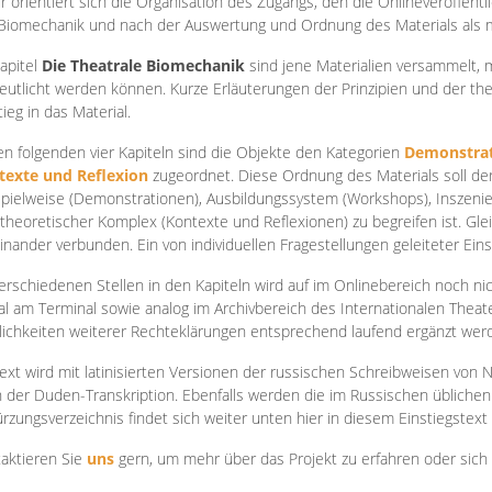
r orientiert sich die Organisation des Zugangs, den die Onlineveröffentl
Biomechanik und nach der Auswertung und Ordnung des Materials als
apite
l
Die Theatrale Biomechanik
sind jene Materialien versammelt,
eutlicht werden können. Kurze Erläuterungen der Prinzipien und der t
tieg in das Material.
en folgenden vier Kapiteln sind die Objekte den Kategorien
Demonstrat
texte und Reflexion
zugeordnet. Diese Ordnung des Materials soll d
Spielweise (Demonstrationen), Ausbildungssystem (Workshops), Inszen
theoretischer Komplex (Kontexte und Reflexionen) zu begreifen ist. Gle
inander verbunden. Ein von individuellen Fragestellungen geleiteter Einst
erschiedenen Stellen in den Kapiteln wird auf im Onlinebereich noch nic
tal am Terminal sowie analog im Archivbereich des Internationalen Theate
ichkeiten weiterer Rechteklärungen entsprechend laufend ergänzt wer
ext wird mit latinisierten Versionen der russischen Schreibweisen von N
 der Duden-Transkription. Ebenfalls werden die im Russischen üblichen
rzungsverzeichnis findet sich weiter unten hier in diesem Einstiegstext
aktieren Sie
uns
gern, um mehr über das Projekt zu erfahren oder sich