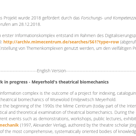
s Projekt wurde 2018 gefördert durch das
Forschungs- und Kompetenzze
rufen am 28.12.2018.
 erster Informationskomplex entstand im Rahmen des Digitalisierungsp
0:
http://archiv.mimecentrum.de/searches/561?type=row
(abgeruf
Erstellung von Themenkomplexen genutzt werden, um den vielfältigen 
-------------------------English Version----------------------------------------------
k in progress - Meyerhold's theatrical biomechanics
information complex is the outcome of a project for indexing, cataloguing,
theatrical biomechanics of Wsewolod Emiljewitsch Meyerhold.
e the beginning of the 1990s the Mime Centrum (today part of the Intern
tical and theoretical examination of theatrical biomechanics. During t
erent events such as demonstrations, workshops, public lectures, exhibi
mechanik
(1997, Alexander Verlag), authored by the theatre scholar Jö
of the most comprehensive, systematically oriented bodies of knowledg