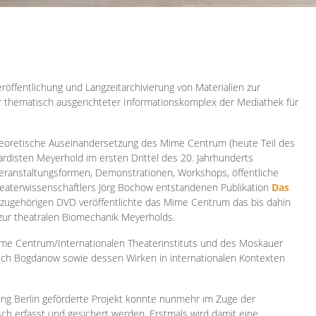
röffentlichung und Langzeitarchivierung von Materialien zur
er thematisch ausgerichteter Informationskomplex der Mediathek für
 theoretische Auseinandersetzung des Mime Centrum (heute Teil des
ardisten Meyerhold im ersten Drittel des 20. Jahrhunderts
 Veranstaltungsformen, Demonstrationen, Workshops, öffentliche
heaterwissenschaftlers Jörg Bochow entstandenen Publikation
Das
azugehörigen DVD veröffentlichte das Mime Centrum das bis dahin
 zur theatralen Biomechanik Meyerholds.
ime Centrum/Internationalen Theaterinstituts und des Moskauer
sch Bogdanow sowie dessen Wirken in internationalen Kontexten
ung Berlin geförderte Projekt konnte nunmehr im Zuge der
isch erfasst und gesichert werden. Erstmals wird damit eine