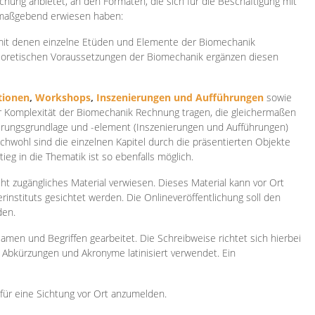
ichung anbietet, an den Formaten, die sich für die Beschäftigung mit
 maßgebend erwiesen haben:
 mit denen einzelne Etüden und Elemente der Biomechanik
heoretischen Voraussetzungen der Biomechanik ergänzen diesen
ionen
,
Workshops
,
Inszenierungen und Aufführungen
sowie
er Komplexität der Biomechanik Rechnung tragen, die gleichermaßen
ierungsgrundlage und -element (Inszenierungen und Aufführungen)
ichwohl sind die einzelnen Kapitel durch die präsentierten Objekte
ieg in die Thematik ist so ebenfalls möglich.
ht zugängliches Material verwiesen. Dieses Material kann vor Ort
rinstituts gesichtet werden. Die Onlineveröffentlichung soll den
den.
amen und Begriffen gearbeitet. Die Schreibweise richtet sich hierbei
 Abkürzungen und Akronyme latinisiert verwendet. Ein
 für eine Sichtung vor Ort anzumelden.