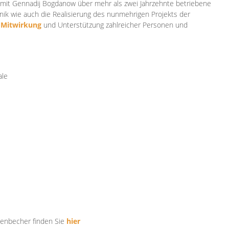
mit Gennadij Bogdanow über mehr als zwei Jahrzehnte betriebene
ik wie auch die Realisierung des nunmehrigen Projekts der
e
Mitwirkung
und Unterstützung zahlr
eicher Personen und
ale
tenbecher finden Sie
hier