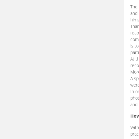
The 
and 
hims
Than
reco
comp
is t
part
At t
reco
More
A sp
were
In o
phot
and 
How
With
prac