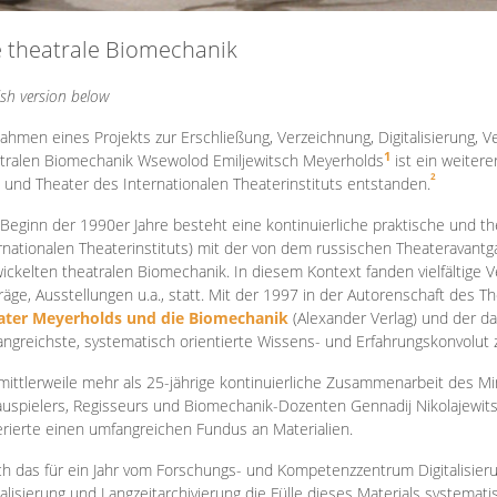
e theatrale Biomechanik
ish version below
ahmen eines Projekts zur Erschließung, Verzeichnung, Digitalisierung, Ve
1
tralen Biomechanik Wsewolod Emiljewitsch Meyerholds
ist ein weiter
2
 und Theater des Internationalen Theaterinstituts entstanden.
 Beginn der 1990er Jahre besteht eine kontinuierliche praktische und
rnationalen Theaterinstituts) mit der von dem russischen Theateravantg
ickelten theatralen Biomechanik. In diesem Kontext fanden vielfältige
räge, Ausstellungen u.a., statt. Mit d
er 1997 in der Autorenschaft des T
ater Meyerholds und die Biomechanik
(Alexander Verlag) und der d
ngreichste, systematisch orientierte Wissens- und Erfahrungskonvolut
mittlerweile mehr als 25-jährige kontinuierliche Zusammenarb
eit des M
uspielers, Regisseurs und Biomechanik-Dozenten Gennadij Nikolajewit
rierte einen umfangreichen Fundus an Materialien.
h das für ein Jahr vom Forschungs- und Kompetenzzentrum Digitalisier
talisierung und Langzeitarchivierung die Fülle dieses Materials systemat