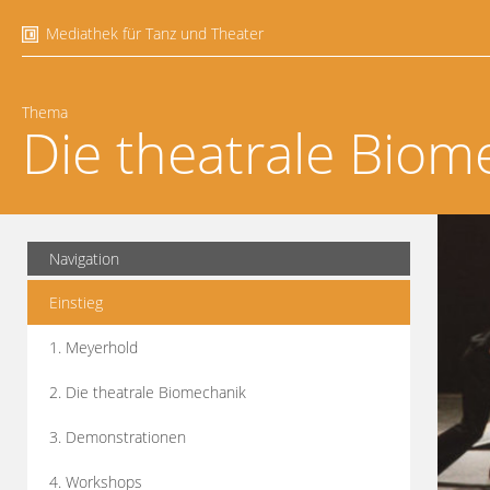
Mediathek für Tanz und Theater
Thema
Die theatrale Biom
Navigation
Einstieg
1. Meyerhold
2. Die theatrale Biomechanik
3. Demonstrationen
4. Workshops