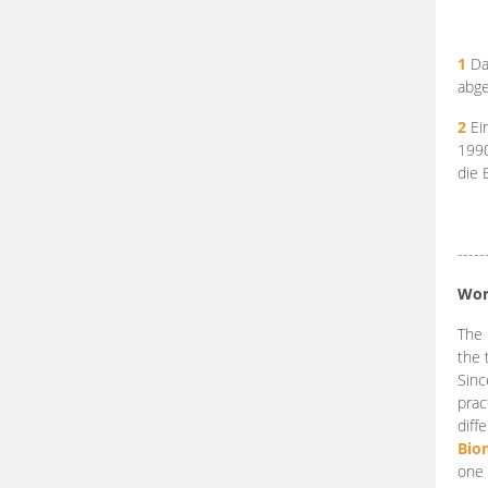
1
Da
abge
2
Ein
199
die 
-----
Wor
The 
the 
Sinc
prac
diff
Bio
one 