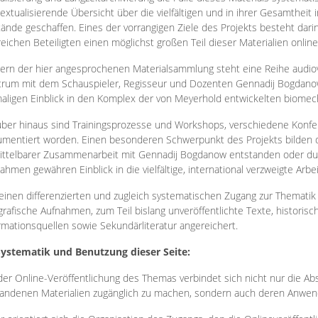
extualisierende Übersicht über die vielfältigen und in ihrer Gesamtheit
ände geschaffen. Eines der vorrangigen Ziele des Projekts besteht darin
reichen Beteiligten einen möglichst großen Teil dieser Materialien onlin
ern der hier angesprochenen Materialsammlung steht eine Reihe audi
rum mit dem Schauspieler, Regisseur und Dozenten Gennadij Bogdanow
aligen Einblick in den Komplex der von Meyerhold entwickelten biome
ber hinaus sind Trainingsprozesse und Workshops, verschiedene Konfer
mentiert worden. Einen besonderen Schwerpunkt des Projekts bilden di
ttelbarer Zusammenarbeit mit Gennadij Bogdanow entstanden oder durc
ahmen gewähren Einblick in die vielfältige, international verzweigte Arbe
inen differenzierten und zugleich systematischen Zugang zur Thematik 
grafische Aufnahmen, zum Teil bislang unveröffentlichte Texte, histori
rmationsquellen sowie Sekundärliteratur angereichert.
Systematik und Benutzung dieser Seite:
der Online-Veröffentlichung des Themas verbindet sich nicht nur die Abs
andenen Materialien zugänglich zu machen, sondern auch deren Anwend