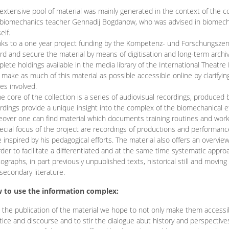
extensive pool of material was mainly generated in the context of the 
biomechanics teacher Gennadij Bogdanow, who was advised in biomechan
elf.
ks to a one year project funding by the Kompetenz- und Forschungszentru
rd and secure the material by means of digitisation and long-term archivi
lete holdings available in the media library of the International Theatre
o make as much of this material as possible accessible online by clarify
ies involved.
he core of the collection is a series of audiovisual recordings, produ
rdings provide a unique insight into the complex of the biomechanical 
over one can find material which documents training routines and works
ecial focus of the project are recordings of productions and performan
 inspired by his pedagogical efforts. The material also offers an overvie
rder to facilitate a differentiated and at the same time systematic appro
ographs, in part previously unpublished texts, historical still and movin
secondary literature.
 to use the information complex:
 the publication of the material we hope to not only make them access
tice and discourse and to stir the dialogue abut history and perspective