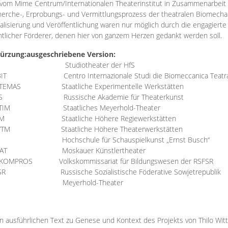
vom Mime Centrum/Internationalen Theaterinstitut in Zusammenarbeit 
erche-, Erprobungs- und Vermittlungsprozess der theatralen Biomechan
talisierung und Veröffentlichung waren nur möglich durch die engagiert
ntlicher Förderer, denen hier von ganzem Herzen gedankt werden soll.
ürzung:
ausgeschriebene Version:
Studiotheater der HfS
BIT
Centro Internazionale Studi die Biomeccanica Teatr
TEMAS
Staatliche Experimentelle Werkstätten
IS
Russische Akademie für Theaterkunst
TIM
Staatliches Meyerhold-Theater
RM
Staatliche Höhere Regiewerkstätten
YTM
Staatliche Höhere Theaterwerkstätten
Hochschule für Schauspielkunst „Ernst Busch“
AT
Moskauer Künstlertheater
RKOMPROS
Volkskommissariat für Bildungswesen der RSFSR
SR
Russische Sozialistische Föderative Sowjetrepublik
M Meyerhold-Theater
n ausführlichen Text zu Genese und Kontext des Projekts von Thilo Wit