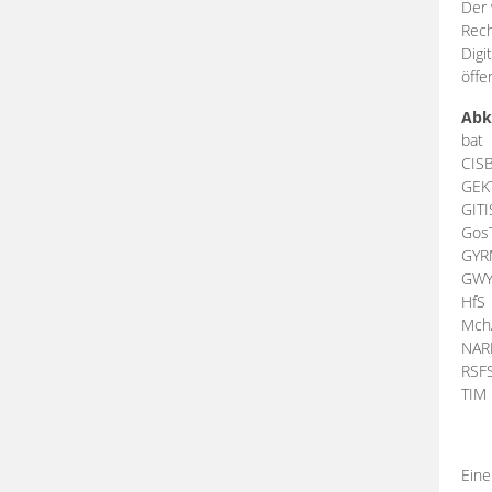
Der 
Rech
Digi
öffe
Abk
bat
CIS
GEK
GIT
Gos
GY
GW
HfS
Mch
NA
RSF
TI
Eine