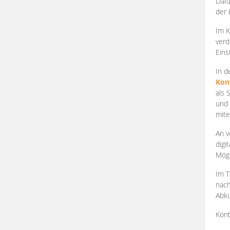
Dafü
der 
Im K
verd
Eins
In d
Kon
als 
und 
mite
An v
digi
Mögl
Im T
nach
Abkü
Kont