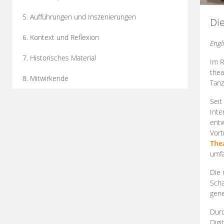
5. Aufführungen und Inszenierungen
Di
6. Kontext und Reflexion
Engl
7. Historisches Material
Im R
thea
8. Mitwirkende
Tanz
Seit
Inte
entw
Vort
The
umfa
Die 
Scha
gene
Durc
Digi