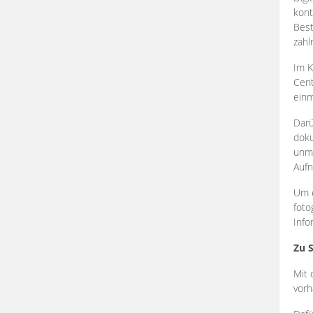
kont
Best
zahl
Im K
Cent
einm
Darü
doku
unmi
Aufn
Um e
foto
Info
Zu 
Mit 
vorh