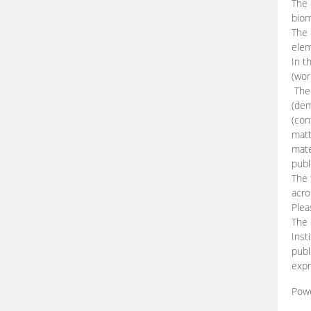
The 
biom
The
elem
In t
(wor
The 
(dem
(con
matt
mate
publ
The 
acro
Plea
The 
Inst
publ
expr
Pow