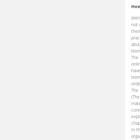
How
With
not 
thei
prac
abut
biom
The 
onli
have
biom
orde
The
(The
mate
core
expl
chap
In t
orga