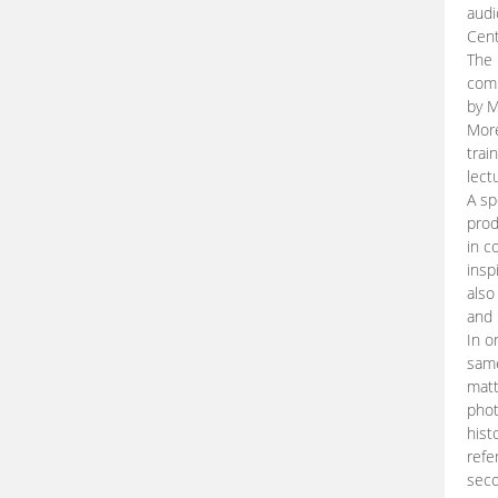
audi
Cent
The 
comp
by M
More
trai
lect
A sp
prod
in c
insp
also
and 
In o
same
matt
phot
hist
refe
seco