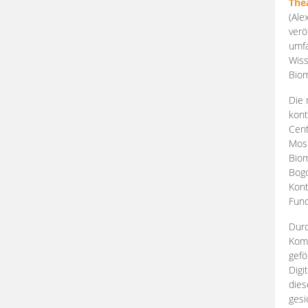
The
(Ale
verö
umfa
Wiss
Biom
Die 
kont
Cent
Mosk
Biom
Bogd
Kont
Fund
Durc
Komp
gefö
Digi
dies
gesi