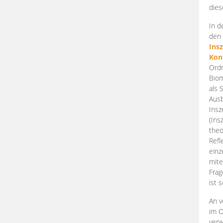
dies
In d
den 
Ins
Kon
Ordn
Biom
als 
Ausb
Insz
(Ins
theo
Refl
einz
mite
Frag
ist 
An v
im O
verw