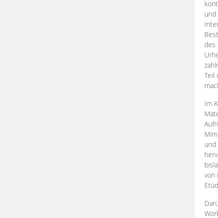
kont
und 
Inte
Best
des 
Urhe
zahl
Teil
mac
Im K
Mate
Aufn
Mime
und
herv
bisl
von 
Etüd
Darü
Work