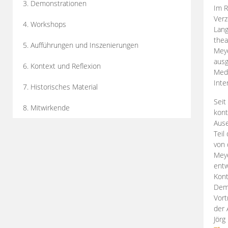
3. Demonstrationen
Im R
Verz
4. Workshops
Lang
thea
5. Aufführungen und Inszenierungen
Mey
ausg
6. Kontext und Reflexion
Medi
Inte
7. Historisches Material
Seit
8. Mitwirkende
kont
Aus
Teil
von 
Meye
entw
Kont
Demo
Vort
der 
Jörg