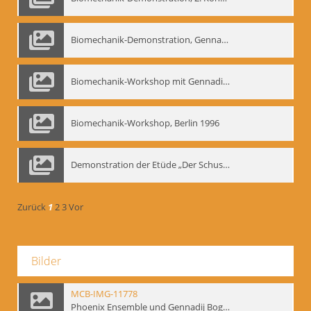
Biomechanik-Demonstration, Gennadij Bogdanow im Berliner Ensemble, 04.10.1991
Biomechanik-Workshop mit Gennadij Nikolajewitsch Bogdanow im Mime Centrum Berlin, 1991
Biomechanik-Workshop, Berlin 1996
Demonstration der Etüde „Der Schuss mit dem Bogen“ durch Gennadij Nikolajewitsch Bogdanow, Berlin 1991
Zurück
1
2
3
Vor
Bilder
MCB-IMG-11778
Phoenix Ensemble und Gennadij Bogdanow; BM-img-105-4