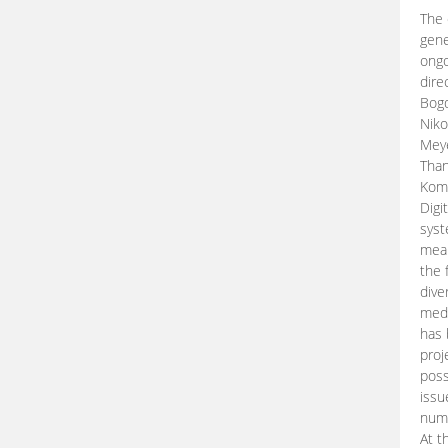
The 
gene
ongo
dire
Bogd
Niko
Meye
Than
Kom
Digi
syst
mean
the 
dive
medi
has 
proj
poss
issu
nume
At t