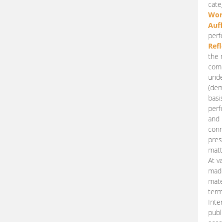
cate
Wor
Auf
perf
Ref
the 
comp
unde
(dem
basi
perf
and 
conn
pres
matt
At v
made
mate
term
Inte
publ