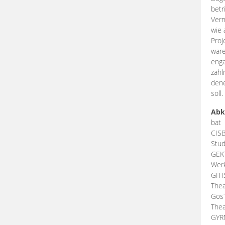
betr
Verm
wie 
Proj
ware
enga
zahl
dene
soll.
Abk
bat
CIS
Stud
GEK
Werk
GIT
Thea
Gos
Thea
GY