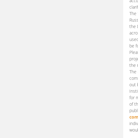
acco
clari
The 
Russ
the 
acro
used
be f
Plea
proj
the 
The 
comm
out 
Inst
for 
of t
publ
com
indi
woul