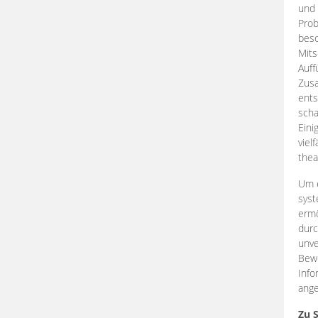
und 
Prob
beso
Mits
Auff
Zus
ents
scha
Eini
viel
thea
Um e
syst
ermö
durc
unve
Bewe
Info
ange
Zu 