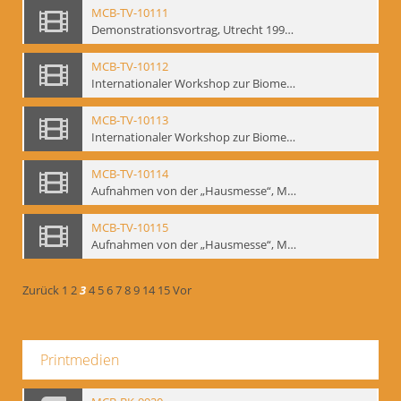
MCB-TV-10111
Demonstrationsvortrag, Utrecht 1991 (2) - Interne Signatur: BM-vid-18
MCB-TV-10112
Internationaler Workshop zur Biomechanik, GITIS, Moskau, Januar 1993 (Bd.1) - Interne Signatur: BM-vid-19
MCB-TV-10113
Internationaler Workshop zur Biomechanik, GITIS, Moskau, Januar 1993 (Bd.2) - Interne Signatur: BM-vid-20
MCB-TV-10114
Aufnahmen von der „Hausmesse“, Mime Centrum Berlin, 1994. Ausstellung und Veranstaltungsreihe anlässlich des 120. Geburtstages von W. E. Meyerhold im Mime Centrum Berlin, Februar 1994 (Bd. 1) - Interne Signatur: BM-vid-21
MCB-TV-10115
Aufnahmen von der „Hausmesse“, Mime Centrum Berlin, 1994. Ausstellung und Veranstaltungsreihe anlässlich des 120. Geburtstages von W. E. Meyerhold im Mime Centrum Berlin, Februar 1994 (Bd. 2) - Interne Signatur: BM-vid-22
Zurück
1
2
3
4
5
6
7
8
9
14
15
Vor
Printmedien