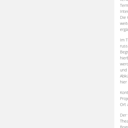
Term
Inte
Die 
weit
ergä
Im T
russ
Begr
hier
werd
und 
Abkü
hier
Kont
Proj
Ort
Der 
Thea
Bogd