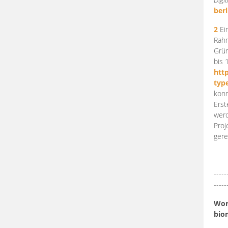
berl
2
Ein
Rahm
Grün
bis 
htt
typ
konn
Erst
werd
Proj
gere
-----
-----
Work
bio