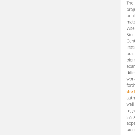
The 
proj
publ
mate
Wsew
Sinc
Cent
Inst
prac
biom
exam
diff
work
fort
die
auth
well
rega
syst
expe
biom