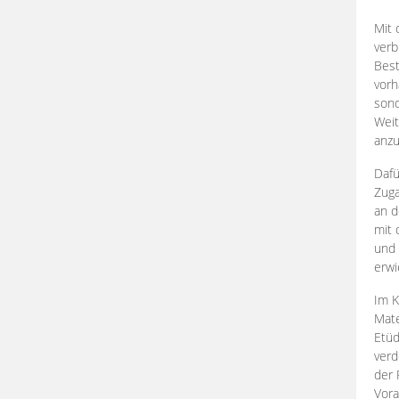
Mit 
verb
Best
vorh
son
Weit
anzu
Dafü
Zuga
an d
mit 
und 
erwi
Im K
Mate
Etü
verd
der 
Vora