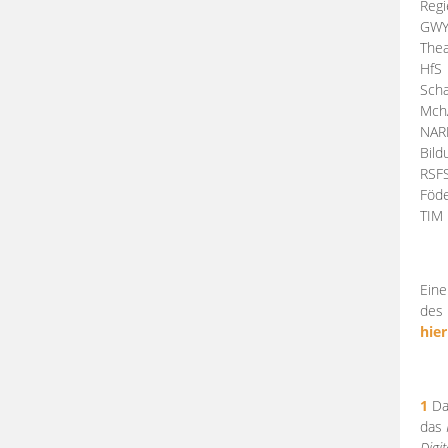
Regi
GW
Thea
HfS
Scha
Mch
NA
Bil
RSF
Föde
TI
Eine
des 
hier
1
Da
das
Digi