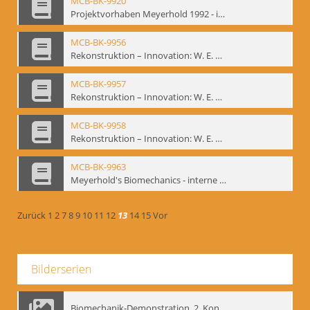
MCB-BK-9920
Projektvorhaben Meyerhold 1992 - interne Signatur: BM-prt-106
MCB-BK-9956
Rekonstruktion – Innovation: W. E. Meyerhold, O. Schlemmer, E. Decroux - interne Signatur: BM-prt-145-1
MCB-BK-9957
Rekonstruktion – Innovation: W. E. Meyerhold, O. Schlemmer, E. Decroux - interne Signatur: BM-prt-145-2
MCB-BK-9958
Rekonstruktion – Innovation: W. E. Meyerhold, O. Schlemmer, E. Decroux - interne Signatur: BM-prt-145-3
MCB-BK-9963
Meyerhold's Biomechanics - interne Signatur: BM-prt-149b
Zurück
1
2
7
8
9
10
11
12
13
14
15
Vor
Bilderserien
Biomechanik-Demonstration, 2. Kongress der EMF, Mai 1995