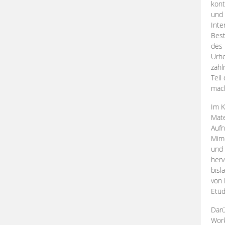
kont
und 
Inte
Best
des 
Urhe
zahl
Teil
mac
Im K
Mate
Aufn
Mime
und
herv
bisl
von 
Etüd
Darü
Work