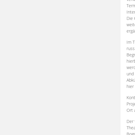
Term
Inte
Die 
weit
ergä
Im T
russ
Begr
hier
werd
und 
Abkü
hier
Kont
Proj
Ort
Der 
Thea
Bogd