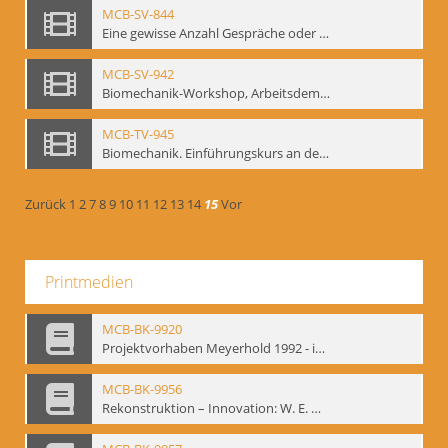
MCB-SV-844
Eine gewisse Anzahl Gespräche oder das völlig unbearbeitete Stundenbuch, Berlin 1995.
MCB-SV-942
Biomechanik-Workshop, Arbeitsdemonstration in der Staatsoper unter den Linden 2002
MCB-TV-945
Biomechanik. Einführungskurs an der HfS "Ernst Busch" 1995 (Vorarbeiten zu den Inszenierungen von T. Ostermeier u. Chr. v. Treskow). Teil 2
Zurück
1
2
7
8
9
10
11
12
13
14
15
Vor
Printmedien
MCB-BK-9920
Projektvorhaben Meyerhold 1992 - interne Signatur: BM-prt-106
MCB-BK-9956
Rekonstruktion – Innovation: W. E. Meyerhold, O. Schlemmer, E. Decroux - interne Signatur: BM-prt-145-1