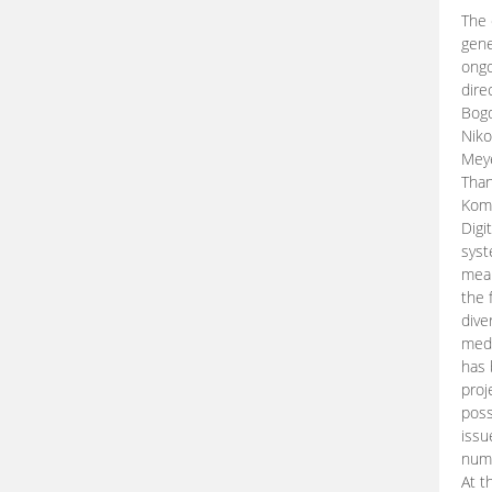
The 
gene
ongo
dire
Bogd
Niko
Meye
Than
Kom
Digi
syst
mean
the 
dive
medi
has 
proj
poss
issu
nume
At t