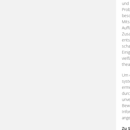
und 
Prob
beso
Mits
Auff
Zus
ents
scha
Eini
viel
thea
Um e
syst
ermö
durc
unve
Bewe
Info
ange
Zu 