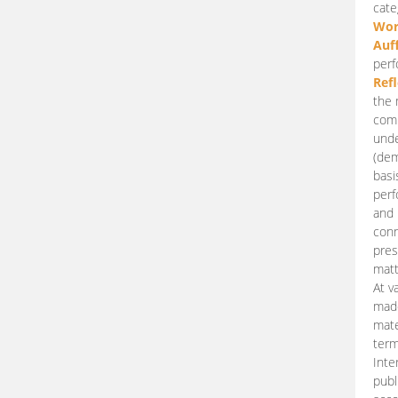
cate
Wor
Auf
perf
Ref
the 
comp
unde
(dem
basi
perf
and 
conn
pres
matt
At v
made
mate
term
Inte
publ