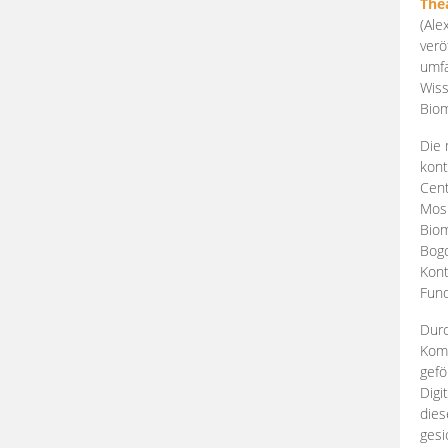
The
(Ale
verö
umfa
Wiss
Biom
Die 
kont
Cent
Mosk
Biom
Bogd
Kont
Fund
Durc
Komp
gefö
Digi
dies
gesi