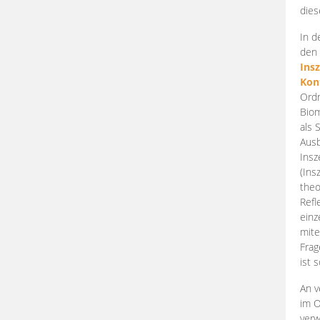
dies
In d
den 
Ins
Kon
Ordn
Biom
als 
Ausb
Insz
(Ins
theo
Refl
einz
mite
Frag
ist 
An v
im O
verw