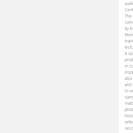
audi
Cent
The 
comp
by M
More
trai
lect
A sp
prod
in c
insp
also
and 
In o
same
matt
phot
hist
refe
seco