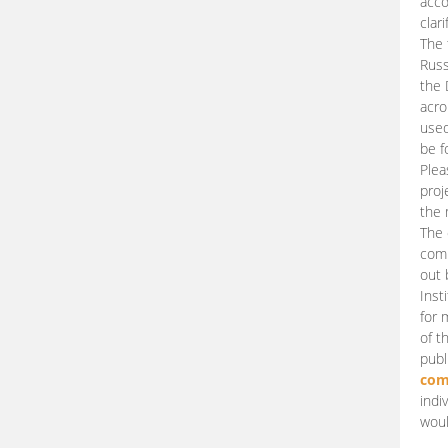
acco
clari
The 
Russ
the 
acro
used
be f
Plea
proj
the 
The 
comm
out 
Inst
for 
of t
publ
com
indi
woul