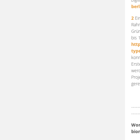
berl
2
Ein
Rahm
Grün
bis 
htt
typ
konn
Erst
werd
Proj
gere
-----
-----
Work
bio