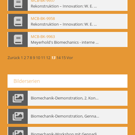
MCB-BK-9957
Rekonstruktion – Innovation: W. E. Meyerhold, O. Schlemmer, E. Decroux - interne Signatur: BM-prt-145-2
MCB-BK-9958
Rekonstruktion – Innovation: W. E. Meyerhold, O. Schlemmer, E. Decroux - interne Signatur: BM-prt-145-3
MCB-BK-9963
Meyerhold's Biomechanics - interne Signatur: BM-prt-149b
Zurück
1
2
7
8
9
10
11
12
13
14
15
Vor
Bilderserien
Biomechanik-Demonstration, 2. Kongress der EMF, Mai 1995
Biomechanik-Demonstration, Gennadij Bogdanow im Berliner Ensemble, 04.10.1991
Biomechanik-Workshop mit Gennadij Nikolajewitsch Bogdanow im Mime Centrum Berlin, 1991