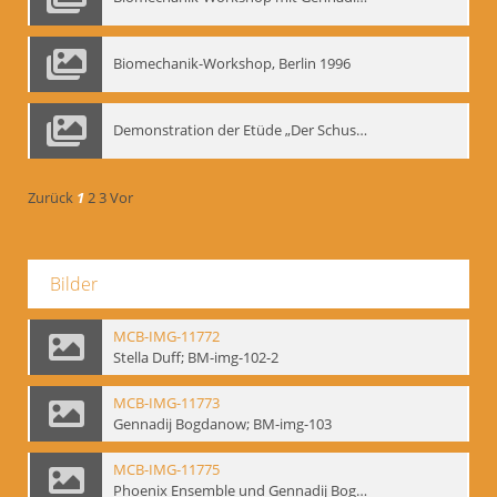
Biomechanik-Workshop, Berlin 1996
Demonstration der Etüde „Der Schuss mit dem Bogen“ durch Gennadij Nikolajewitsch Bogdanow, Berlin 1991
Zurück
1
2
3
Vor
Bilder
MCB-IMG-11772
Stella Duff; BM-img-102-2
MCB-IMG-11773
Gennadij Bogdanow; BM-img-103
MCB-IMG-11775
Phoenix Ensemble und Gennadij Bogdanow; BM-img-105-1