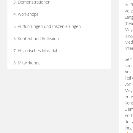
3. Demonstrationen
Im R
Verz
4. Workshops
Lang
thea
5. Aufführungen und Inszenierungen
Mey
ausg
6. Kontext und Reflexion
Medi
Inte
7. Historisches Material
Seit
8. Mitwirkende
kont
Aus
Teil
von 
Meye
entw
Kont
Demo
Vort
der 
Jörg