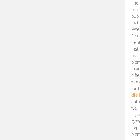
The 
proj
publ
mate
Wsew
Sinc
Cent
Inst
prac
biom
exam
diff
work
fort
die
auth
well
rega
syst
expe
biom