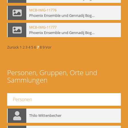
MCB-IMG-11776
Phoenix Ensemble und Gennadij Bogdanow; BM-img-105-2
MCB-IMG-11777
Phoenix Ensemble und Gennadij Bogdanow; BM-img-105-3
Zurück
1
2
3
4
5
6
7
8
9
Vor
Personen, Gruppen, Orte und
Sammlungen
Personen
Thilo Wittenbecher