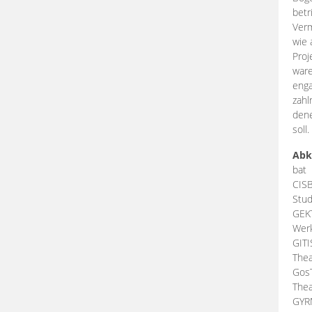
betr
Verm
wie 
Proj
ware
enga
zahl
dene
soll.
Abk
bat
CIS
Stud
GEK
Werk
GIT
Thea
Gos
Thea
GY