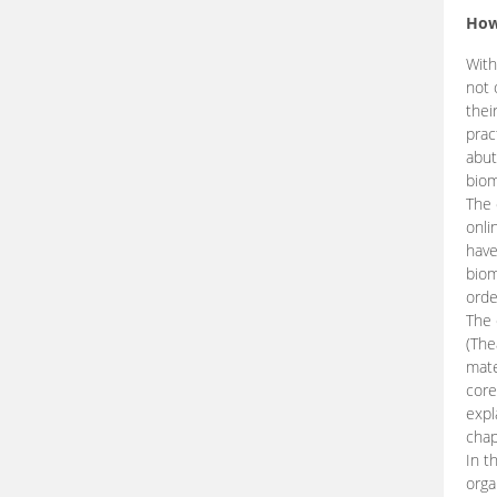
How
With
not 
thei
prac
abut
biom
The 
onli
have
biom
orde
The
(The
mate
core
expl
chap
In t
orga