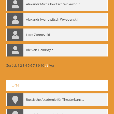
Alexandr Michailowitsch Wojewodin
Alexandr Iwanowitsch Wwedenskij
Loek Zonneveld
Ide van Heiningen
Zurück
1
2
3
4
5
6
7
8
9
10
11
Vor
Orte
Russische Akademie für Theaterkunst – GITIS