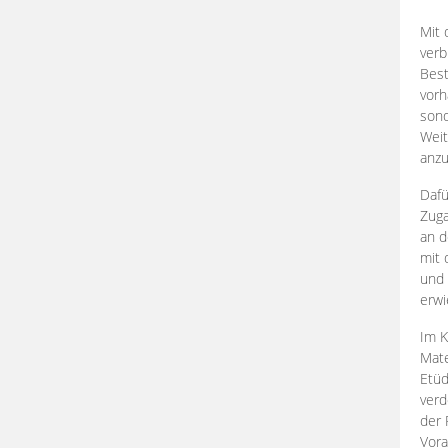
Mit 
verb
Best
vorh
son
Weit
anzu
Dafü
Zuga
an d
mit 
und 
erwi
Im K
Mate
Etü
verd
der 
Vora