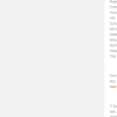
Regi
GW
Thea
HfS
Scha
Mch
NA
Bil
RSF
Föde
TI
Eine
des 
hier
1
Da
das
Digi