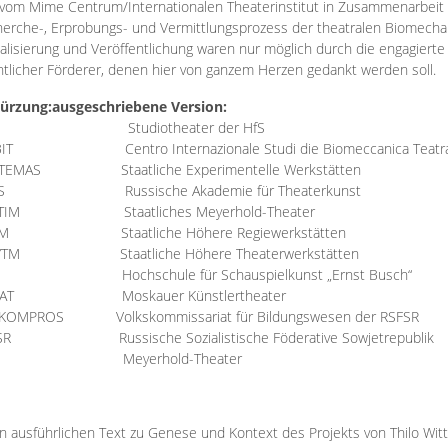
vom Mime Centrum/Internationalen Theaterinstitut in Zusammenarbeit 
erche-, Erprobungs- und Vermittlungsprozess der theatralen Biomechan
talisierung und Veröffentlichung waren nur möglich durch die engagiert
ntlicher Förderer, denen hier von ganzem Herzen gedankt werden soll.
ürzung:
ausgeschriebene Version:
Studiotheater der HfS
BIT
Centro Internazionale Studi die Biomeccanica Teatr
TEMAS
Staatliche Experimentelle Werkstätten
IS
Russische Akademie für Theaterkunst
TIM
Staatliches Meyerhold-Theater
RM
Staatliche Höhere Regiewerkstätten
YTM
Staatliche Höhere Theaterwerkstätten
Hochschule für Schauspielkunst „Ernst Busch“
AT
Moskauer Künstlertheater
RKOMPROS
Volkskommissariat für Bildungswesen der RSFSR
SR
Russische Sozialistische Föderative Sowjetrepublik
M Meyerhold-Theater
n ausführlichen Text zu Genese und Kontext des Projekts von Thilo Wit