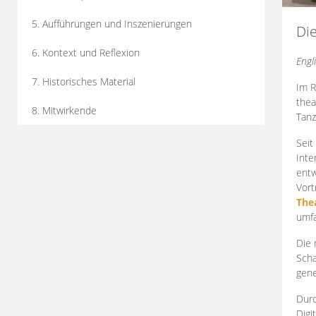
5. Aufführungen und Inszenierungen
Di
6. Kontext und Reflexion
Engl
7. Historisches Material
Im R
thea
8. Mitwirkende
Tanz
Seit
Inte
entw
Vort
The
umfa
Die 
Scha
gene
Durc
Digi