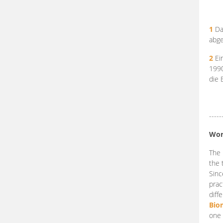
1
Da
abge
2
Ein
199
die 
-----
Wor
The 
the 
Sinc
prac
diff
Bio
one 