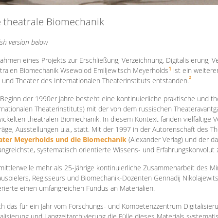
e theatrale Biomechanik
ish version below
ahmen eines Projekts zur Erschließung, Verzeichnung, Digitalisierung, Ve
1
tralen Biomechanik Wsewolod Emiljewitsch Meyerholds
ist ein weiter
2
 und Theater des Internationalen Theaterinstituts entstanden.
 Beginn der 1990er Jahre besteht eine kontinuierliche praktische und
rnationalen Theaterinstituts) mit der von dem russischen Theateravantg
ickelten theatralen Biomechanik. In diesem Kontext fanden vielfältige
räge, Ausstellungen u.a., statt. Mit d
er 1997 in der Autorenschaft des T
ater Meyerholds und die Biomechanik
(Alexander Verlag) und der d
ngreichste, systematisch orientierte Wissens- und Erfahrungskonvolut
mittlerweile mehr als 25-jährige kontinuierliche Zusammenarb
eit des M
uspielers, Regisseurs und Biomechanik-Dozenten Gennadij Nikolajewit
rierte einen umfangreichen Fundus an Materialien.
h das für ein Jahr vom Forschungs- und Kompetenzzentrum Digitalisier
talisierung und Langzeitarchivierung die Fülle dieses Materials systemat