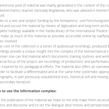
extensive pool of material was mainly generated in the context of the 
biomechanics teacher Gennadij Bogdanow, who was advised in biomechan
elf.
ks to a one year project funding by the Kompetenz- und Forschungszentru
rd and secure the material by means of digitisation and long-term archivi
lete holdings available in the media library of the International Theatre
o make as much of this material as possible accessible online by clarify
ies involved.
he core of the collection is a series of audiovisual recordings, produ
rdings provide a unique insight into the complex of the biomechanical 
over one can find material which documents training routines and works
ecial focus of the project are recordings of productions and performan
 inspired by his pedagogical efforts. The material also offers an overvie
rder to facilitate a differentiated and at the same time systematic appro
ographs, in part previously unpublished texts, historical still and movin
secondary literature.
 to use the information complex:
 the publication of the material we hope to not only make them access
tice and discourse and to stir the dialogue abut history and perspective