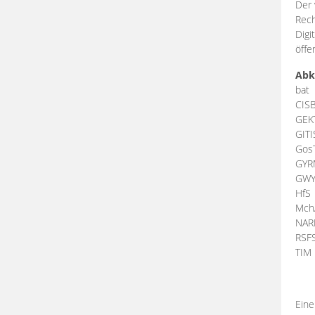
Der 
Rech
Digi
öffe
Abk
bat
CIS
GEK
GIT
Gos
GY
GW
HfS
Mch
NA
RSF
TI
Eine