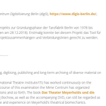
ntrum Digitalisierung
Berlin
(
digiS
),
https://www.digis-berlin.de/
,
rojekts zur Gründungsphase der Tanzfabrik Berlin von 1978 bis
en am 28.12.2018). Erstmalig konnte bei diesem Projekt das Tool für
Projektzusammenhängen und Verbindungslinien gerecht zu werden.
-------
 digitising, publishing and long-term archiving of diverse material on
ational Theatre Institute/ITI) has worked continuously on the
he course of this examination the Mime Centrum has organized
tions and so forth. The book
Das Theater Meyerholds und die
rg Bochow, as well as the accompanying DVD, can still be regarded as
e and experience on Meyerhold's theatrical biomechanics.