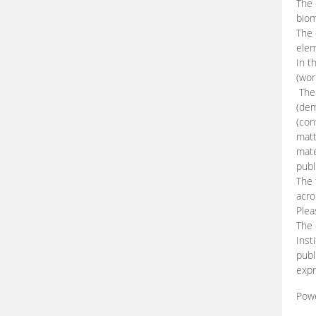
The 
biom
The
elem
In t
(wor
The 
(dem
(con
matt
mate
publ
The 
acro
Plea
The 
Inst
publ
expr
Pow