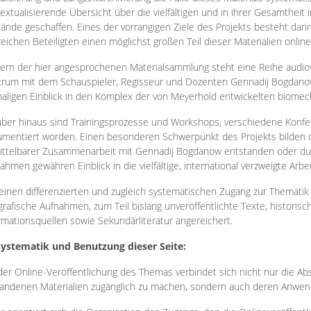
extualisierende Übersicht über die vielfältigen und in ihrer Gesamtheit
ände geschaffen. Eines der vorrangigen Ziele des Projekts besteht darin
reichen Beteiligten einen möglichst großen Teil dieser Materialien onlin
ern der hier angesprochenen Materialsammlung steht eine Reihe audi
rum mit dem Schauspieler, Regisseur und Dozenten Gennadij Bogdanow
aligen Einblick in den Komplex der von Meyerhold entwickelten biome
ber hinaus sind Trainingsprozesse und Workshops, verschiedene Konfer
mentiert worden. Einen besonderen Schwerpunkt des Projekts bilden di
ttelbarer Zusammenarbeit mit Gennadij Bogdanow entstanden oder durc
ahmen gewähren Einblick in die vielfältige, international verzweigte Arbe
inen differenzierten und zugleich systematischen Zugang zur Thematik 
grafische Aufnahmen, zum Teil bislang unveröffentlichte Texte, histori
rmationsquellen sowie Sekundärliteratur angereichert.
Systematik und Benutzung dieser Seite:
der Online-Veröffentlichung des Themas verbindet sich nicht nur die Abs
andenen Materialien zugänglich zu machen, sondern auch deren Anwend