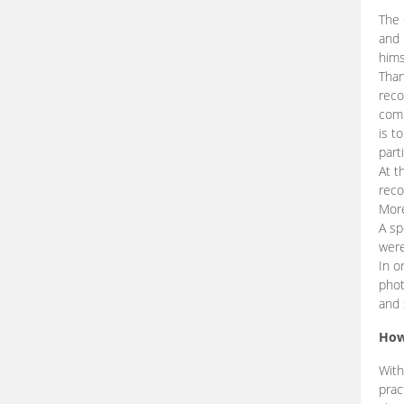
The 
and 
hims
Than
reco
comp
is t
part
At t
reco
More
A sp
were
In o
phot
and 
How
With
prac