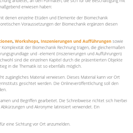
ichung anbietet, an den Formaten, die sich für die Beschäftigung mit
 maßgebend erwiesen haben:
 mit denen einzelne Etüden und Elemente der Biomechanik
heoretischen Voraussetzungen der Biomechanik ergänzen diesen
ionen
,
Workshops
,
Inszenierungen und Aufführungen
sowie
er Komplexität der Biomechanik Rechnung tragen, die gleichermaßen
ierungsgrundlage und -element (Inszenierungen und Aufführungen)
ichwohl sind die einzelnen Kapitel durch die präsentierten Objekte
ieg in die Thematik ist so ebenfalls möglich.
ht zugängliches Material verwiesen. Dieses Material kann vor Ort
rinstituts gesichtet werden. Die Onlineveröffentlichung soll den
den.
amen und Begriffen gearbeitet. Die Schreibweise richtet sich hierbei
 Abkürzungen und Akronyme latinisiert verwendet. Ein
 für eine Sichtung vor Ort anzumelden.