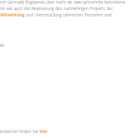
mit Gennadij Bogdanow über mehr als zwei Jahrzehnte betriebene
ik wie auch die Realisierung des nunmehrigen Projekts der
e
Mitwirkung
und Unterstützung zahlr
eicher Personen und
ale
tenbecher finden Sie
hier