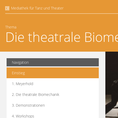
Mediathek für Tanz und Theater
Thema
Die theatrale Biom
Navigation
Einstieg
1. Meyerhold
2. Die theatrale Biomechanik
3. Demonstrationen
4. Workshops