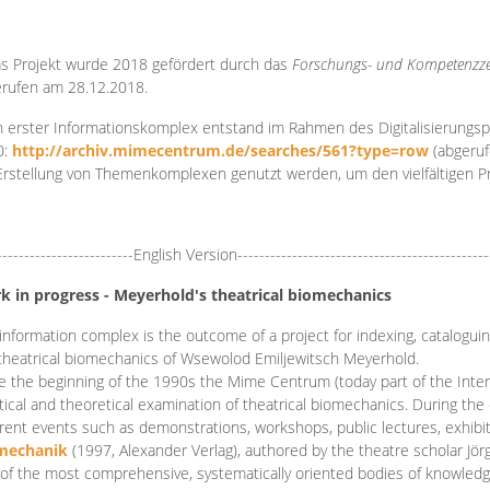
s Projekt wurde 2018 gefördert durch das
Forschungs- und Kompetenzze
rufen am 28.12.2018.
 erster Informationskomplex entstand im Rahmen des Digitalisierungsp
0:
http://archiv.mimecentrum.de/searches/561?type=row
(abgeruf
Erstellung von Themenkomplexen genutzt werden, um den vielfältigen 
-------------------------English Version----------------------------------------------
k in progress - Meyerhold's theatrical biomechanics
information complex is the outcome of a project for indexing, cataloguing,
theatrical biomechanics of Wsewolod Emiljewitsch Meyerhold.
e the beginning of the 1990s the Mime Centrum (today part of the Intern
tical and theoretical examination of theatrical biomechanics. During t
erent events such as demonstrations, workshops, public lectures, exhibi
mechanik
(1997, Alexander Verlag), authored by the theatre scholar Jö
of the most comprehensive, systematically oriented bodies of knowledg