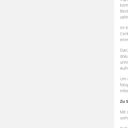
kont
Best
zahl
Im K
Cent
einm
Darü
doku
unmi
Aufn
Um e
foto
Info
Zu 
Mit 
vorh