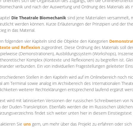
r orientiert sich die Organisation des Zugangs, den die Onlineveröffentl
Biomechanik und nach der Auswertung und Ordnung des Materials als
apite
l
Die Theatrale Biomechanik
sind jene Materialien versammelt,
eutlicht werden können. Kurze Erläuterungen der Prinzipien und der t
tieg in das Material.
en folgenden vier Kapiteln sind die Objekte den Kategorien
Demonstrat
texte und Reflexion
zugeordnet. Diese Ordnung des Materials soll d
Spielweise (Demonstrationen), Ausbildungssystem (Workshops), Inszen
theoretischer Komplex (Kontexte und Reflexionen) zu begreifen ist. Gle
inander verbunden. Ein von individuellen Fragestellungen geleiteter Einst
erschiedenen Stellen in den Kapiteln wird auf im Onlinebereich noch nic
tal am Terminal sowie analog im Archivbereich des Internationalen Theate
ichkeiten weiterer Rechteklärungen entsprechend laufend ergänzt wer
ext wird mit latinisierten Versionen der russischen Schreibweisen von N
 der Duden-Transkription. Ebenfalls werden die im Russischen üblichen
rzungsverzeichnis findet sich weiter unten hier in diesem Einstiegstext
aktieren Sie
uns
gern, um mehr über das Projekt zu erfahren oder sich