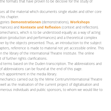
 the formats that have proven to be decisive for the study of
es all the material which documents single
etudes
and other core
this chapter.
egories
D
emonstrationen
(demonstrations),
Workshops
rmances)
and
Kontexte und Reflexion
(context and reflection).
iomechanics, which is to be understood equally as a way of acting
eation (production and performances) and a theoretical complex
her by the objects presented. Thus, an introduction to the subject
apters, reference is made to material not yet accessible online. This
n the library of the International Theatre Institute. The online
 further rights clarifications.
and terms based on the Duden transcription. The abbreviations and
of abbreviations can be found at the end of this page.
rch appointment in the media library.
omechanics carried out by the Mime Centrum/International Theatre
ll as the realisation of the current project of digitalisation and
merous individuals and public sponsors, to whom we would like to