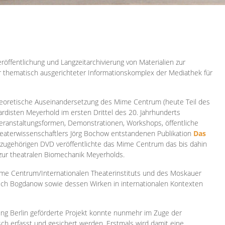
röffentlichung und Langzeitarchivierung von Materialien zur
er thematisch ausgerichteter Informationskomplex der Mediathek für
 theoretische Auseinandersetzung des Mime Centrum (heute Teil des
ardisten Meyerhold im ersten Drittel des 20. Jahrhunderts
 Veranstaltungsformen, Demonstrationen, Workshops, öffentliche
heaterwissenschaftlers Jörg Bochow entstandenen Publikation
Das
azugehörigen DVD veröffentlichte das Mime Centrum das bis dahin
 zur theatralen Biomechanik Meyerholds.
ime Centrum/Internationalen Theaterinstituts und des Moskauer
sch Bogdanow sowie dessen Wirken in internationalen Kontexten
ung Berlin geförderte Projekt konnte nunmehr im Zuge der
isch erfasst und gesichert werden. Erstmals wird damit eine