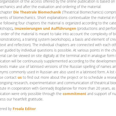
organization of the access offered by the online publication is based on
echanics and after the evaluation and ordering of the material:
 chapter
Die Theatrale Biomechanik
(Theatrical Biomechanics)
compris
ents of biomechanics. Short explanations contextualize the material in 
he following four chapters the material is organized according to the cat
kshops)
,
Inszenierungen und Aufführungen
(productions and perfo
order of the material is meant to take into account the complexity of b
onstrations), a training system (workshops), a basis and element of cr
text and reflection). The individual chapters are connected with each ot
er guided by individual questions is possible. At various points in the ch
rial can be viewed on site digitally at the terminal and in analogue form i
ication will be continuously supplemented according to the development of
texts make use of latinised versions of the Russian spelling of names 
nyms commonly used in Russian are also used in a latinised form. A list 
se contact
us
to find out more about the project or to schedule a resea
ongoing research, experimentation and communication of theatrical bi
itute in cooperation with Gennadij Bogdanow for more than 20 years, as we
ication were only possible through the
commitment
and support of nu
ess our heartfelt gratitude.
ered by
Froala Editor