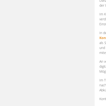
Dafü
der 
Im K
verd
Eins
In d
Kon
als 
und 
mite
An v
digi
Mögl
Im T
nach
Abkü
Kont