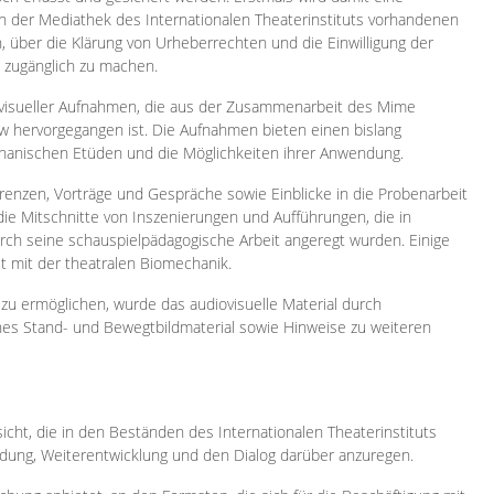
 in der Mediathek des Internationalen Theaterinstituts vorhandenen
, über die Klärung von Urheberrechten und die Einwilligung der
e zugänglich zu machen.
ovisueller Aufnahmen, die aus der Zusammenarbeit des Mime
 hervorgegangen ist. Die Aufnahmen bieten einen bislang
chanischen Etüden und die Möglichkeiten ihrer Anwendung.
enzen, Vorträge und Gespräche sowie Einblicke in die Probenarbeit
e Mitschnitte von Inszenierungen und Aufführungen, die in
h seine schauspielpädagogische Arbeit angeregt wurden. Einige
it mit der theatralen Biomechanik.
zu ermöglichen, wurde das audiovisuelle Material durch
sches Stand- und Bewegtbildmaterial sowie Hinweise zu weiteren
icht, die in den Beständen des Internationalen Theaterinstituts
ung, Weiterentwicklung und den Dialog darüber anzuregen.