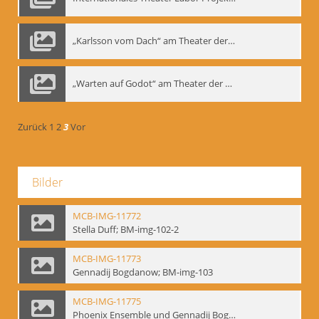
„Karlsson vom Dach“ am Theater der Satire, Moskau 1985
„Warten auf Godot“ am Theater der Saire, Moskau 1980er
Zurück
1
2
3
Vor
Bilder
MCB-IMG-11772
Stella Duff; BM-img-102-2
MCB-IMG-11773
Gennadij Bogdanow; BM-img-103
MCB-IMG-11775
Phoenix Ensemble und Gennadij Bogdanow; BM-img-105-1