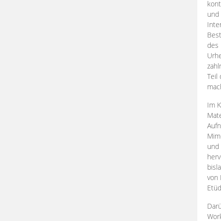
kont
und 
Inte
Best
des 
Urhe
zahl
Teil
mac
Im K
Mate
Aufn
Mime
und
herv
bisl
von 
Etüd
Darü
Work