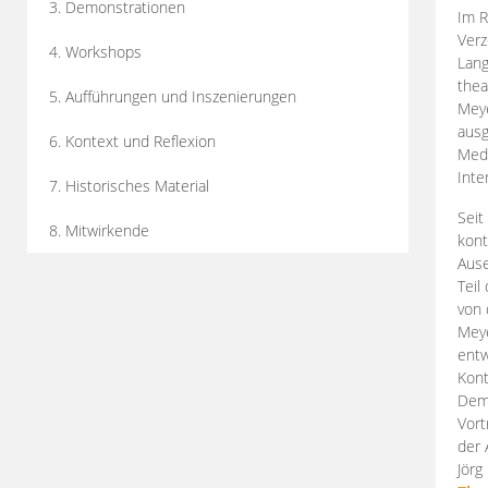
3. Demonstrationen
Im R
Verz
4. Workshops
Lang
thea
5. Aufführungen und Inszenierungen
Mey
ausg
6. Kontext und Reflexion
Medi
Inte
7. Historisches Material
Seit
8. Mitwirkende
kont
Aus
Teil
von 
Meye
entw
Kont
Demo
Vort
der 
Jörg