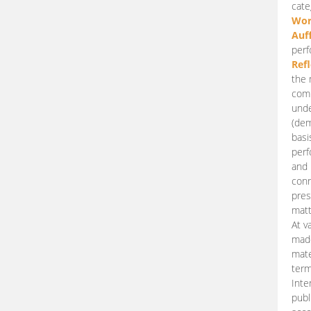
cate
Wor
Auf
perf
Ref
the 
comp
unde
(dem
basi
perf
and 
conn
pres
matt
At v
made
mate
term
Inte
publ