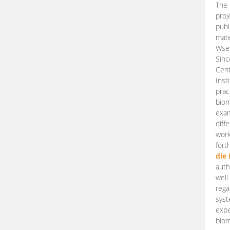
The 
proj
publ
mate
Wsew
Sinc
Cent
Inst
prac
biom
exam
diff
work
fort
die
auth
well
rega
syst
expe
biom