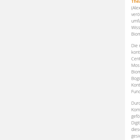
The
(Ale
verö
umfa
Wiss
Biom
Die 
kont
Cent
Mosk
Biom
Bogd
Kont
Fund
Durc
Komp
gefö
Digi
dies
gesi