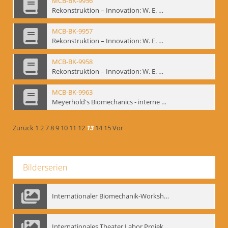
MCB-BK-9956
Rekonstruktion – Innovation: W. E. Meyerhold, O. Schlemmer, E. Decroux - interne Signatur: BM-prt-145-1
MCB-BK-9957
Rekonstruktion – Innovation: W. E. Meyerhold, O. Schlemmer, E. Decroux - interne Signatur: BM-prt-145-2
MCB-BK-9958
Rekonstruktion – Innovation: W. E. Meyerhold, O. Schlemmer, E. Decroux - interne Signatur: BM-prt-145-3
MCB-BK-9963
Meyerhold's Biomechanics - interne Signatur: BM-prt-149b
Zurück
1
2
7
8
9
10
11
12
13
14
15
Vor
Bilderserien
Internationaler Biomechanik-Workshop, Moskau 1993
Internationales Theater Labor Projekt: Play Don Juan