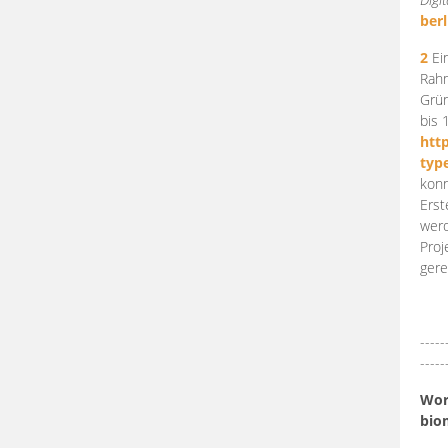
berl
2
Ein
Rahm
Grün
bis 
htt
typ
konn
Erst
werd
Proj
gere
-----
-----
Work
bio