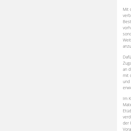
Mit 
verb
Best
vorh
son
Weit
anzu
Dafü
Zuga
an d
mit 
und 
erwi
Im K
Mate
Etü
verd
der 
Vora