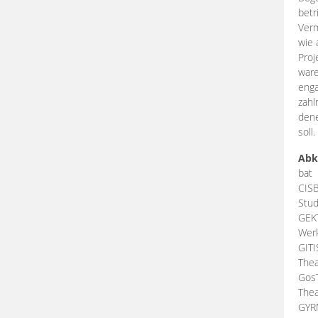
betr
Verm
wie 
Proj
ware
enga
zahl
dene
soll.
Abk
bat
CIS
Stud
GEK
Werk
GIT
Thea
Gos
Thea
GY