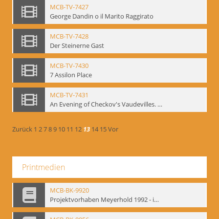
MCB-TV-7427
George Dandin o il Marito Raggirato
MCB-TV-7428
Der Steinerne Gast
MCB-TV-7430
7 Assilon Place
MCB-TV-7431
An Evening of Checkov's Vaudevilles. The Evils of Tobacco, The Bear, The Marriage Proposal
Zurück
1
2
7
8
9
10
11
12
13
14
15
Vor
Printmedien
MCB-BK-9920
Projektvorhaben Meyerhold 1992 - interne Signatur: BM-prt-106