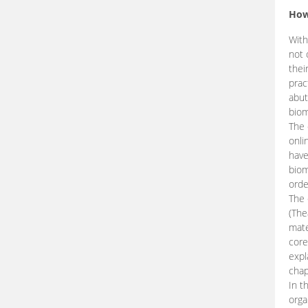
How
With
not 
thei
prac
abut
biom
The 
onli
have
biom
orde
The
(The
mate
core
expl
chap
In t
orga