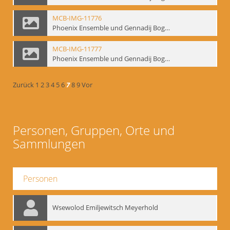
MCB-IMG-11776
Phoenix Ensemble und Gennadij Bogdanow; BM-img-105-2
MCB-IMG-11777
Phoenix Ensemble und Gennadij Bogdanow; BM-img-105-3
Zurück
1
2
3
4
5
6
7
8
9
Vor
Personen, Gruppen, Orte und
Sammlungen
Personen
Wsewolod Emiljewitsch Meyerhold