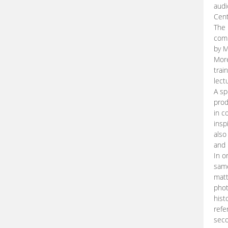
audi
Cent
The 
comp
by M
More
trai
lect
A sp
prod
in c
insp
also
and 
In o
same
matt
phot
hist
refe
seco