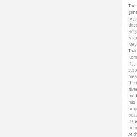
The 
gene
ongo
dire
Bogd
Niko
Meye
Than
Kom
Digi
syst
mean
the 
dive
medi
has 
proj
poss
issu
nume
At t