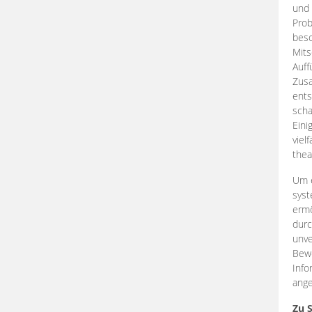
und 
Prob
beso
Mits
Auff
Zus
ents
scha
Eini
viel
thea
Um e
syst
ermö
durc
unve
Bewe
Info
ange
Zu 