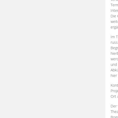
Term
Inte
Die 
weit
ergä
Im T
russ
Begr
hier
werd
und 
Abkü
hier
Kont
Proj
Ort
Der 
Thea
Bogd