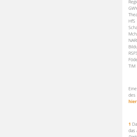
Regi
GW
Thea
HfS
Scha
Mch
NA
Bil
RSF
Föde
TI
Eine
des 
hier
1
Da
das
Digi