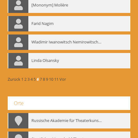
[Mononym] Molière
Farid Nagim
Wladimir Iwanowitsch Nemirowitsch-Dantschenko
Linda Olsansky
Zurück
1
2
3
4
5
6
7
8
9
10
11
Vor
Orte
Russische Akademie für Theaterkunst – GITIS