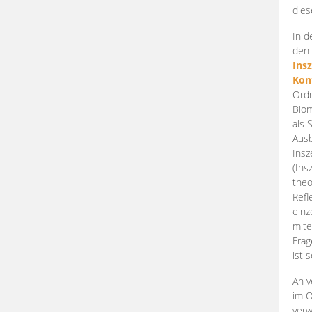
dies
In d
den 
Ins
Kon
Ordn
Biom
als 
Ausb
Insz
(Ins
theo
Refl
einz
mite
Frag
ist 
An v
im O
verw