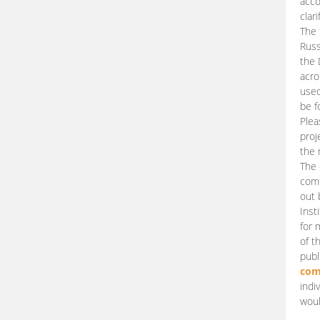
acco
clari
The 
Russ
the 
acro
used
be f
Plea
proj
the 
The 
comm
out 
Inst
for 
of t
publ
com
indi
woul