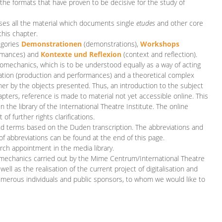
 the formats that have proven to be decisive for the study of
es all the material which documents single
etudes
and other core
this chapter.
egories
D
emonstrationen
(demonstrations),
Workshops
rmances)
and
Kontexte und Reflexion
(context and reflection).
iomechanics, which is to be understood equally as a way of acting
eation (production and performances) and a theoretical complex
her by the objects presented. Thus, an introduction to the subject
apters, reference is made to material not yet accessible online. This
n the library of the International Theatre Institute. The online
 further rights clarifications.
and terms based on the Duden transcription. The abbreviations and
of abbreviations can be found at the end of this page.
rch appointment in the media library.
omechanics carried out by the Mime Centrum/International Theatre
ll as the realisation of the current project of digitalisation and
merous individuals and public sponsors, to whom we would like to