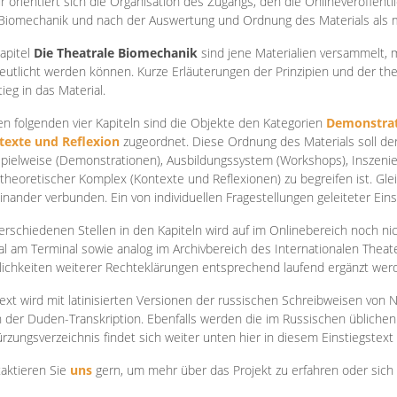
r orientiert sich die Organisation des Zugangs, den die Onlineveröffentl
Biomechanik und nach der Auswertung und Ordnung des Materials als
apite
l
Die Theatrale Biomechanik
sind jene Materialien versammelt,
eutlicht werden können. Kurze Erläuterungen der Prinzipien und der t
tieg in das Material.
en folgenden vier Kapiteln sind die Objekte den Kategorien
Demonstrat
texte und Reflexion
zugeordnet. Diese Ordnung des Materials soll d
Spielweise (Demonstrationen), Ausbildungssystem (Workshops), Inszen
theoretischer Komplex (Kontexte und Reflexionen) zu begreifen ist. Gle
inander verbunden. Ein von individuellen Fragestellungen geleiteter Einst
erschiedenen Stellen in den Kapiteln wird auf im Onlinebereich noch nic
tal am Terminal sowie analog im Archivbereich des Internationalen Theate
ichkeiten weiterer Rechteklärungen entsprechend laufend ergänzt wer
ext wird mit latinisierten Versionen der russischen Schreibweisen von N
 der Duden-Transkription. Ebenfalls werden die im Russischen üblichen
rzungsverzeichnis findet sich weiter unten hier in diesem Einstiegstext
aktieren Sie
uns
gern, um mehr über das Projekt zu erfahren oder sich