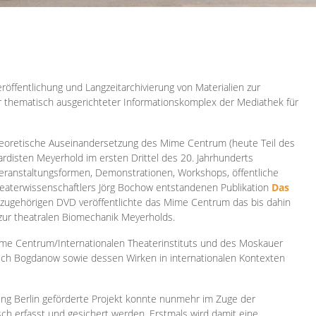
röffentlichung und Langzeitarchivierung von Materialien zur
er thematisch ausgerichteter Informationskomplex der Mediathek für
 theoretische Auseinandersetzung des Mime Centrum (heute Teil des
ardisten Meyerhold im ersten Drittel des 20. Jahrhunderts
 Veranstaltungsformen, Demonstrationen, Workshops, öffentliche
heaterwissenschaftlers Jörg Bochow entstandenen Publikation
Das
azugehörigen DVD veröffentlichte das Mime Centrum das bis dahin
 zur theatralen Biomechanik Meyerholds.
ime Centrum/Internationalen Theaterinstituts und des Moskauer
sch Bogdanow sowie dessen Wirken in internationalen Kontexten
ung Berlin geförderte Projekt konnte nunmehr im Zuge der
isch erfasst und gesichert werden. Erstmals wird damit eine