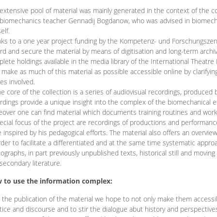
extensive pool of material was mainly generated in the context of the 
biomechanics teacher Gennadij Bogdanow, who was advised in biomechan
elf.
ks to a one year project funding by the Kompetenz- und Forschungszentru
rd and secure the material by means of digitisation and long-term archivi
lete holdings available in the media library of the International Theatre
o make as much of this material as possible accessible online by clarify
ies involved.
he core of the collection is a series of audiovisual recordings, produ
rdings provide a unique insight into the complex of the biomechanical 
over one can find material which documents training routines and works
ecial focus of the project are recordings of productions and performan
 inspired by his pedagogical efforts. The material also offers an overvie
rder to facilitate a differentiated and at the same time systematic appro
ographs, in part previously unpublished texts, historical still and movin
secondary literature.
 to use the information complex:
 the publication of the material we hope to not only make them access
tice and discourse and to stir the dialogue abut history and perspective