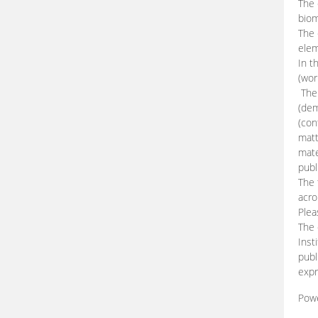
The 
biom
The
elem
In t
(wor
The 
(dem
(con
matt
mate
publ
The 
acro
Plea
The 
Inst
publ
expr
Pow