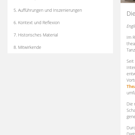
5. Aufführungen und Inszenierungen
Di
6. Kontext und Reflexion
Engl
7. Historisches Material
Im R
thea
8. Mitwirkende
Tanz
Seit
Inte
entw
Vort
The
umfa
Die 
Scha
gene
Durc
Digi