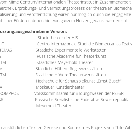
vom Mime Centrum/Internationalen Theaterinstitut in Zusammenarbeit 
erche-, Erprobungs- und Vermittlungsprozess der theatralen Biomechan
talisierung und Veröffentlichung waren nur möglich durch die engagiert
ntlicher Förderer, denen hier von ganzem Herzen gedankt werden soll.
ürzung:
ausgeschriebene Version:
Studiotheater der HfS
BIT
Centro Internazionale Studi die Biomeccanica Teatr
TEMAS
Staatliche Experimentelle Werkstätten
IS
Russische Akademie für Theaterkunst
TIM
Staatliches Meyerhold-Theater
RM
Staatliche Höhere Regiewerkstätten
YTM
Staatliche Höhere Theaterwerkstätten
Hochschule für Schauspielkunst „Ernst Busch“
AT
Moskauer Künstlertheater
RKOMPROS
Volkskommissariat für Bildungswesen der RSFSR
SR
Russische Sozialistische Föderative Sowjetrepublik
M Meyerhold-Theater
n ausführlichen Text zu Genese und Kontext des Projekts von Thilo Wit