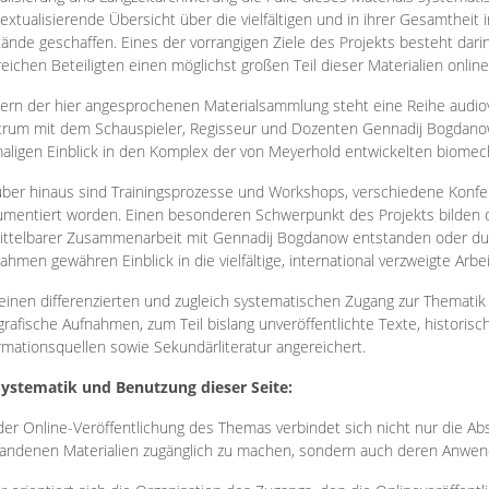
extualisierende Übersicht über die vielfältigen und in ihrer Gesamtheit
ände geschaffen. Eines der vorrangigen Ziele des Projekts besteht darin
reichen Beteiligten einen möglichst großen Teil dieser Materialien onlin
ern der hier angesprochenen Materialsammlung steht eine Reihe audi
rum mit dem Schauspieler, Regisseur und Dozenten Gennadij Bogdanow
aligen Einblick in den Komplex der von Meyerhold entwickelten biome
ber hinaus sind Trainingsprozesse und Workshops, verschiedene Konfer
mentiert worden. Einen besonderen Schwerpunkt des Projekts bilden di
ttelbarer Zusammenarbeit mit Gennadij Bogdanow entstanden oder durc
ahmen gewähren Einblick in die vielfältige, international verzweigte Arbe
inen differenzierten und zugleich systematischen Zugang zur Thematik 
grafische Aufnahmen, zum Teil bislang unveröffentlichte Texte, histori
rmationsquellen sowie Sekundärliteratur angereichert.
Systematik und Benutzung dieser Seite:
der Online-Veröffentlichung des Themas verbindet sich nicht nur die Abs
andenen Materialien zugänglich zu machen, sondern auch deren Anwend