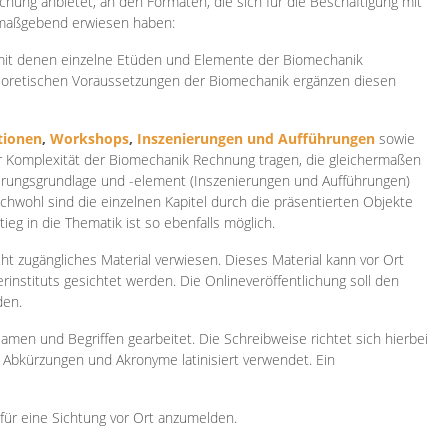
ichung anbietet, an den Formaten, die sich für die Beschäftigung mit
 maßgebend erwiesen haben:
 mit denen einzelne Etüden und Elemente der Biomechanik
heoretischen Voraussetzungen der Biomechanik ergänzen diesen
ionen
,
Workshops
,
Inszenierungen und Aufführungen
sowie
er Komplexität der Biomechanik Rechnung tragen, die gleichermaßen
ierungsgrundlage und -element (Inszenierungen und Aufführungen)
ichwohl sind die einzelnen Kapitel durch die präsentierten Objekte
ieg in die Thematik ist so ebenfalls möglich.
ht zugängliches Material verwiesen. Dieses Material kann vor Ort
rinstituts gesichtet werden. Die Onlineveröffentlichung soll den
den.
amen und Begriffen gearbeitet. Die Schreibweise richtet sich hierbei
 Abkürzungen und Akronyme latinisiert verwendet. Ein
 für eine Sichtung vor Ort anzumelden.