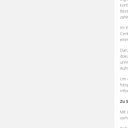
kont
Best
zahl
Im K
Cent
einm
Darü
doku
unmi
Aufn
Um e
foto
Info
Zu 
Mit 
vorh