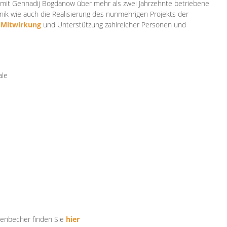
mit Gennadij Bogdanow über mehr als zwei Jahrzehnte betriebene
ik wie auch die Realisierung des nunmehrigen Projekts der
e
Mitwirkung
und Unterstützung zahlr
eicher Personen und
ale
tenbecher finden Sie
hier