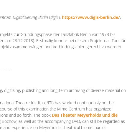
ntrum Digitalisierung
Berlin
(
digiS
),
https://www.digis-berlin.de/
,
rojekts zur Gründungsphase der Tanzfabrik Berlin von 1978 bis
en am 28.12.2018). Erstmalig konnte bei diesem Projekt das Tool für
Projektzusammenhängen und Verbindungslinien gerecht zu werden.
-------
 digitising, publishing and long-term archiving of diverse material on
ational Theatre Institute/ITI) has worked continuously on the
he course of this examination the Mime Centrum has organized
tions and so forth. The book
Das Theater Meyerholds und die
rg Bochow, as well as the accompanying DVD, can still be regarded as
e and experience on Meyerhold's theatrical biomechanics.