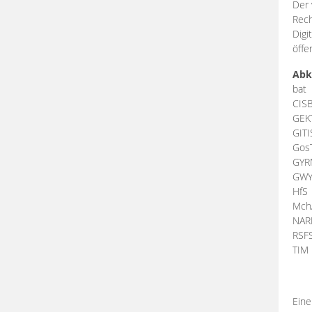
Der 
Rech
Digi
öffe
Abk
bat
CIS
GEK
GIT
Gos
GY
GW
HfS
Mch
NA
RSF
TI
Eine