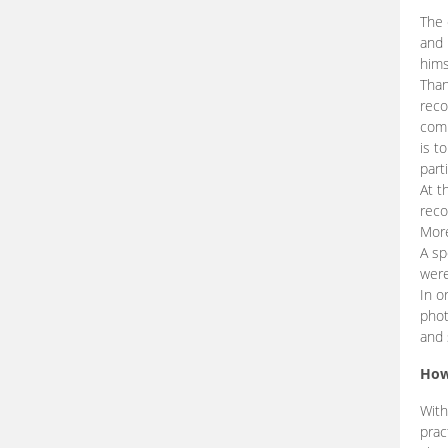
The 
and 
hims
Than
reco
comp
is t
part
At t
reco
More
A sp
were
In o
phot
and 
How
With
prac