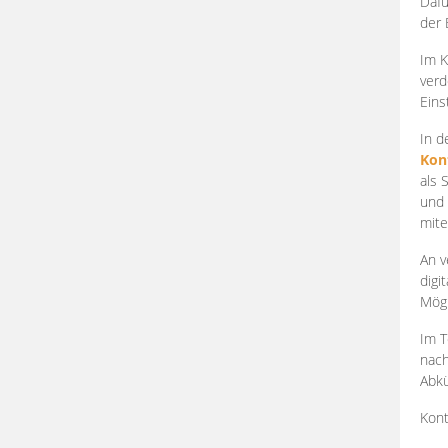
Dafü
der 
Im K
verd
Eins
In d
Kon
als 
und 
mite
An v
digi
Mögl
Im T
nach
Abkü
Kont