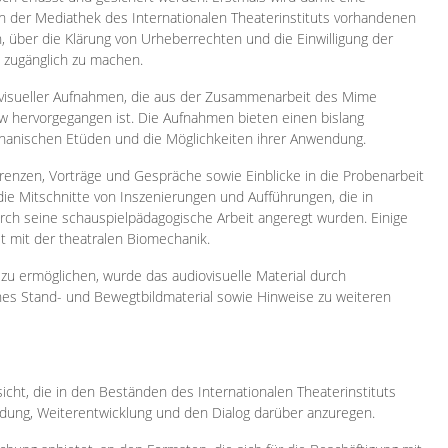
 in der Mediathek des Internationalen Theaterinstituts vorhandenen
, über die Klärung von Urheberrechten und die Einwilligung der
e zugänglich zu machen.
ovisueller Aufnahmen, die aus der Zusammenarbeit des Mime
 hervorgegangen ist. Die Aufnahmen bieten einen bislang
chanischen Etüden und die Möglichkeiten ihrer Anwendung.
enzen, Vorträge und Gespräche sowie Einblicke in die Probenarbeit
e Mitschnitte von Inszenierungen und Aufführungen, die in
h seine schauspielpädagogische Arbeit angeregt wurden. Einige
it mit der theatralen Biomechanik.
zu ermöglichen, wurde das audiovisuelle Material durch
sches Stand- und Bewegtbildmaterial sowie Hinweise zu weiteren
icht, die in den Beständen des Internationalen Theaterinstituts
ung, Weiterentwicklung und den Dialog darüber anzuregen.