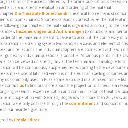
organization of the access offered by the online publication is based on
echanics and after the evaluation and ordering of the material:
 chapter
Die Theatrale Biomechanik
(Theatrical Biomechanics)
compris
ents of biomechanics. Short explanations contextualize the material in 
he following four chapters the material is organized according to the cat
kshops)
,
Inszenierungen und Aufführungen
(productions and perfo
order of the material is meant to take into account the complexity of b
onstrations), a training system (workshops), a basis and element of cr
text and reflection). The individual chapters are connected with each ot
er guided by individual questions is possible. At various points in the ch
rial can be viewed on site digitally at the terminal and in analogue form i
ication will be continuously supplemented according to the development of
texts make use of latinised versions of the Russian spelling of names 
nyms commonly used in Russian are also used in a latinised form. A list 
se contact
us
to find out more about the project or to schedule a resea
ongoing research, experimentation and communication of theatrical bi
itute in cooperation with Gennadij Bogdanow for more than 20 years, as we
ication were only possible through the
commitment
and support of nu
ess our heartfelt gratitude.
ered by
Froala Editor