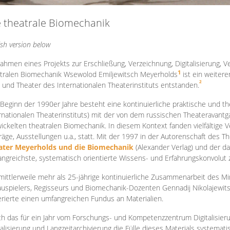
e theatrale Biomechanik
ish version below
ahmen eines Projekts zur Erschließung, Verzeichnung, Digitalisierung, Ve
1
tralen Biomechanik Wsewolod Emiljewitsch Meyerholds
ist ein weiter
2
 und Theater des Internationalen Theaterinstituts entstanden.
 Beginn der 1990er Jahre besteht eine kontinuierliche praktische und
rnationalen Theaterinstituts) mit der von dem russischen Theateravantg
ickelten theatralen Biomechanik. In diesem Kontext fanden vielfältige
räge, Ausstellungen u.a., statt. Mit d
er 1997 in der Autorenschaft des T
ater Meyerholds und die Biomechanik
(Alexander Verlag) und der d
ngreichste, systematisch orientierte Wissens- und Erfahrungskonvolut
mittlerweile mehr als 25-jährige kontinuierliche Zusammenarb
eit des M
uspielers, Regisseurs und Biomechanik-Dozenten Gennadij Nikolajewit
rierte einen umfangreichen Fundus an Materialien.
h das für ein Jahr vom Forschungs- und Kompetenzzentrum Digitalisier
talisierung und Langzeitarchivierung die Fülle dieses Materials systemat