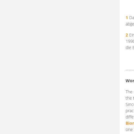
1
Da
abge
2
Ein
199
die 
-----
Wor
The 
the 
Sinc
prac
diff
Bio
one 