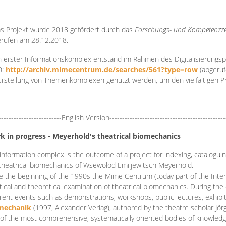
s Projekt wurde 2018 gefördert durch das
Forschungs- und Kompetenzze
rufen am 28.12.2018.
 erster Informationskomplex entstand im Rahmen des Digitalisierungsp
0:
http://archiv.mimecentrum.de/searches/561?type=row
(abgeruf
Erstellung von Themenkomplexen genutzt werden, um den vielfältigen 
-------------------------English Version----------------------------------------------
k in progress - Meyerhold's theatrical biomechanics
information complex is the outcome of a project for indexing, cataloguing,
theatrical biomechanics of Wsewolod Emiljewitsch Meyerhold.
e the beginning of the 1990s the Mime Centrum (today part of the Intern
tical and theoretical examination of theatrical biomechanics. During t
erent events such as demonstrations, workshops, public lectures, exhibi
mechanik
(1997, Alexander Verlag), authored by the theatre scholar Jö
of the most comprehensive, systematically oriented bodies of knowledg