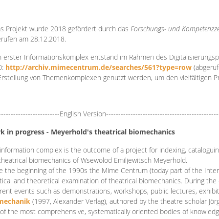
s Projekt wurde 2018 gefördert durch das
Forschungs- und Kompetenzze
rufen am 28.12.2018.
 erster Informationskomplex entstand im Rahmen des Digitalisierungsp
0:
http://archiv.mimecentrum.de/searches/561?type=row
(abgeruf
Erstellung von Themenkomplexen genutzt werden, um den vielfältigen 
-------------------------English Version----------------------------------------------
k in progress - Meyerhold's theatrical biomechanics
information complex is the outcome of a project for indexing, cataloguing,
theatrical biomechanics of Wsewolod Emiljewitsch Meyerhold.
e the beginning of the 1990s the Mime Centrum (today part of the Intern
tical and theoretical examination of theatrical biomechanics. During t
erent events such as demonstrations, workshops, public lectures, exhibi
mechanik
(1997, Alexander Verlag), authored by the theatre scholar Jö
of the most comprehensive, systematically oriented bodies of knowledg