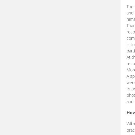
The 
and 
hims
Than
reco
comp
is t
part
At t
reco
More
A sp
were
In o
phot
and 
How
With
prac