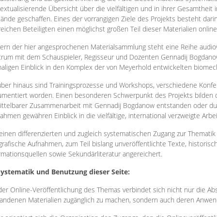
extualisierende Übersicht über die vielfältigen und in ihrer Gesamtheit
ände geschaffen. Eines der vorrangigen Ziele des Projekts besteht darin
reichen Beteiligten einen möglichst großen Teil dieser Materialien onlin
ern der hier angesprochenen Materialsammlung steht eine Reihe audi
rum mit dem Schauspieler, Regisseur und Dozenten Gennadij Bogdanow
aligen Einblick in den Komplex der von Meyerhold entwickelten biome
ber hinaus sind Trainingsprozesse und Workshops, verschiedene Konfer
mentiert worden. Einen besonderen Schwerpunkt des Projekts bilden di
ttelbarer Zusammenarbeit mit Gennadij Bogdanow entstanden oder durc
ahmen gewähren Einblick in die vielfältige, international verzweigte Arbe
inen differenzierten und zugleich systematischen Zugang zur Thematik 
grafische Aufnahmen, zum Teil bislang unveröffentlichte Texte, histori
rmationsquellen sowie Sekundärliteratur angereichert.
Systematik und Benutzung dieser Seite:
der Online-Veröffentlichung des Themas verbindet sich nicht nur die Abs
andenen Materialien zugänglich zu machen, sondern auch deren Anwend