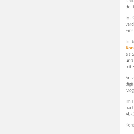
Dafü
der 
Im K
verd
Eins
In d
Kon
als 
und 
mite
An v
digi
Mögl
Im T
nach
Abkü
Kont