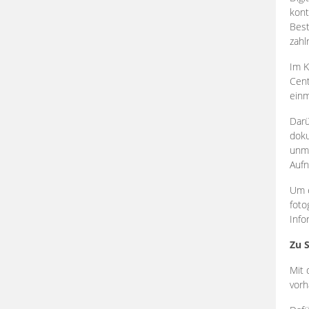
kont
Best
zahl
Im K
Cent
einm
Darü
doku
unmi
Aufn
Um e
foto
Info
Zu 
Mit 
vorh