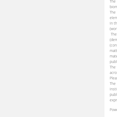
The 
biom
The
elem
In t
(wor
The 
(dem
(con
matt
mate
publ
The 
acro
Plea
The 
Inst
publ
expr
Pow