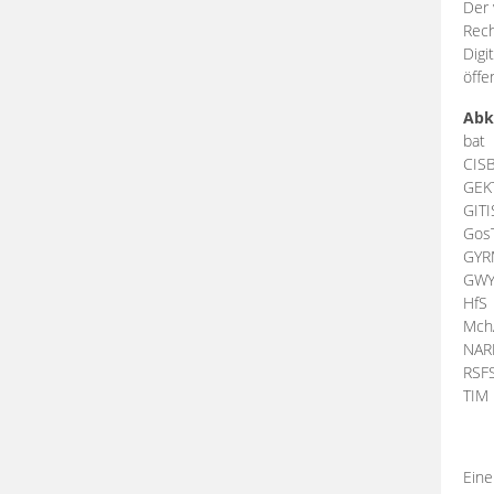
Der 
Rech
Digi
öffe
Abk
bat
CIS
GEK
GIT
Gos
GY
GW
HfS
Mch
NA
RSF
TI
Eine