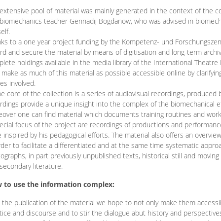
extensive pool of material was mainly generated in the context of the 
biomechanics teacher Gennadij Bogdanow, who was advised in biomechan
elf.
ks to a one year project funding by the Kompetenz- und Forschungszentru
rd and secure the material by means of digitisation and long-term archivi
lete holdings available in the media library of the International Theatre
o make as much of this material as possible accessible online by clarify
ies involved.
he core of the collection is a series of audiovisual recordings, produ
rdings provide a unique insight into the complex of the biomechanical 
over one can find material which documents training routines and works
ecial focus of the project are recordings of productions and performan
 inspired by his pedagogical efforts. The material also offers an overvie
rder to facilitate a differentiated and at the same time systematic appro
ographs, in part previously unpublished texts, historical still and movin
secondary literature.
 to use the information complex:
 the publication of the material we hope to not only make them access
tice and discourse and to stir the dialogue abut history and perspective