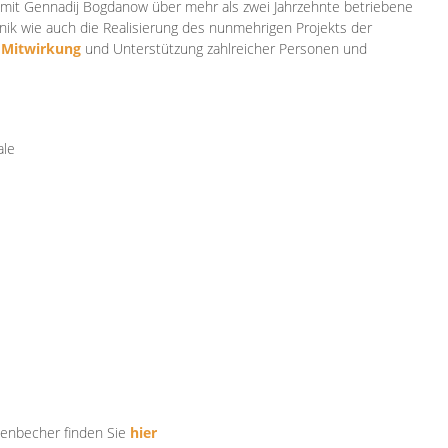
mit Gennadij Bogdanow über mehr als zwei Jahrzehnte betriebene
ik wie auch die Realisierung des nunmehrigen Projekts der
e
Mitwirkung
und Unterstützung zahlr
eicher Personen und
ale
tenbecher finden Sie
hier