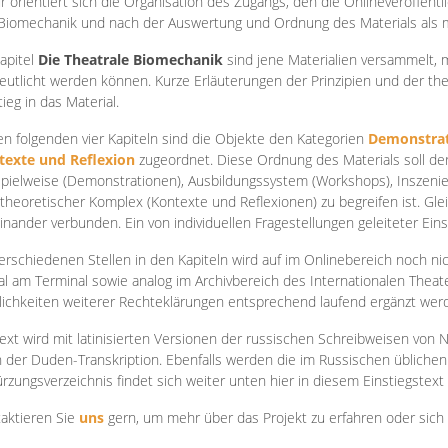
r orientiert sich die Organisation des Zugangs, den die Onlineveröffentl
Biomechanik und nach der Auswertung und Ordnung des Materials als
apite
l
Die Theatrale Biomechanik
sind jene Materialien versammelt,
eutlicht werden können. Kurze Erläuterungen der Prinzipien und der t
tieg in das Material.
en folgenden vier Kapiteln sind die Objekte den Kategorien
Demonstrat
texte und Reflexion
zugeordnet. Diese Ordnung des Materials soll d
Spielweise (Demonstrationen), Ausbildungssystem (Workshops), Inszen
theoretischer Komplex (Kontexte und Reflexionen) zu begreifen ist. Gle
inander verbunden. Ein von individuellen Fragestellungen geleiteter Einst
erschiedenen Stellen in den Kapiteln wird auf im Onlinebereich noch nic
tal am Terminal sowie analog im Archivbereich des Internationalen Theate
ichkeiten weiterer Rechteklärungen entsprechend laufend ergänzt wer
ext wird mit latinisierten Versionen der russischen Schreibweisen von N
 der Duden-Transkription. Ebenfalls werden die im Russischen üblichen
rzungsverzeichnis findet sich weiter unten hier in diesem Einstiegstext
aktieren Sie
uns
gern, um mehr über das Projekt zu erfahren oder sich