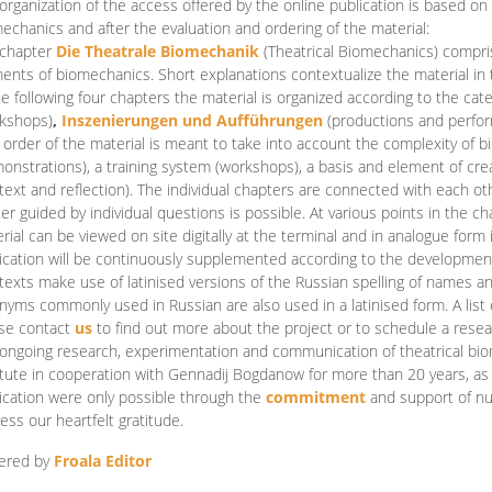
organization of the access offered by the online publication is based on
echanics and after the evaluation and ordering of the material:
 chapter
Die Theatrale Biomechanik
(Theatrical Biomechanics)
compris
ents of biomechanics. Short explanations contextualize the material in 
he following four chapters the material is organized according to the cat
kshops)
,
Inszenierungen und Aufführungen
(productions and perfo
order of the material is meant to take into account the complexity of b
onstrations), a training system (workshops), a basis and element of cr
text and reflection). The individual chapters are connected with each ot
er guided by individual questions is possible. At various points in the ch
rial can be viewed on site digitally at the terminal and in analogue form i
ication will be continuously supplemented according to the development of
texts make use of latinised versions of the Russian spelling of names 
nyms commonly used in Russian are also used in a latinised form. A list 
se contact
us
to find out more about the project or to schedule a resea
ongoing research, experimentation and communication of theatrical bi
itute in cooperation with Gennadij Bogdanow for more than 20 years, as we
ication were only possible through the
commitment
and support of nu
ess our heartfelt gratitude.
ered by
Froala Editor