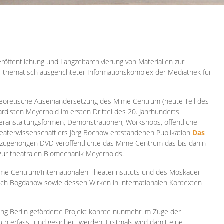
röffentlichung und Langzeitarchivierung von Materialien zur
er thematisch ausgerichteter Informationskomplex der Mediathek für
 theoretische Auseinandersetzung des Mime Centrum (heute Teil des
ardisten Meyerhold im ersten Drittel des 20. Jahrhunderts
 Veranstaltungsformen, Demonstrationen, Workshops, öffentliche
heaterwissenschaftlers Jörg Bochow entstandenen Publikation
Das
azugehörigen DVD veröffentlichte das Mime Centrum das bis dahin
 zur theatralen Biomechanik Meyerholds.
ime Centrum/Internationalen Theaterinstituts und des Moskauer
sch Bogdanow sowie dessen Wirken in internationalen Kontexten
ung Berlin geförderte Projekt konnte nunmehr im Zuge der
isch erfasst und gesichert werden. Erstmals wird damit eine