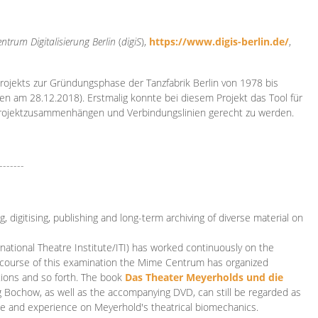
ntrum Digitalisierung
Berlin
(
digiS
),
https://www.digis-berlin.de/
,
rojekts zur Gründungsphase der Tanzfabrik Berlin von 1978 bis
en am 28.12.2018). Erstmalig konnte bei diesem Projekt das Tool für
Projektzusammenhängen und Verbindungslinien gerecht zu werden.
-------
 digitising, publishing and long-term archiving of diverse material on
ational Theatre Institute/ITI) has worked continuously on the
he course of this examination the Mime Centrum has organized
tions and so forth. The book
Das Theater Meyerholds und die
rg Bochow, as well as the accompanying DVD, can still be regarded as
e and experience on Meyerhold's theatrical biomechanics.