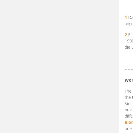
1
Da
abge
2
Ein
199
die 
-----
Wor
The 
the 
Sinc
prac
diff
Bio
one 