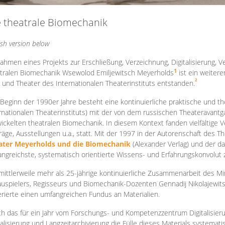
e theatrale Biomechanik
ish version below
ahmen eines Projekts zur Erschließung, Verzeichnung, Digitalisierung, Ve
1
tralen Biomechanik Wsewolod Emiljewitsch Meyerholds
ist ein weiter
2
 und Theater des Internationalen Theaterinstituts entstanden.
 Beginn der 1990er Jahre besteht eine kontinuierliche praktische und
rnationalen Theaterinstituts) mit der von dem russischen Theateravantg
ickelten theatralen Biomechanik. In diesem Kontext fanden vielfältige
räge, Ausstellungen u.a., statt. Mit d
er 1997 in der Autorenschaft des T
ater Meyerholds und die Biomechanik
(Alexander Verlag) und der d
ngreichste, systematisch orientierte Wissens- und Erfahrungskonvolut
mittlerweile mehr als 25-jährige kontinuierliche Zusammenarb
eit des M
uspielers, Regisseurs und Biomechanik-Dozenten Gennadij Nikolajewit
rierte einen umfangreichen Fundus an Materialien.
h das für ein Jahr vom Forschungs- und Kompetenzzentrum Digitalisier
talisierung und Langzeitarchivierung die Fülle dieses Materials systemat