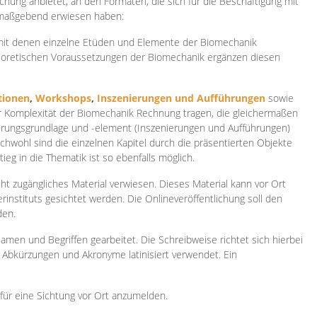
ichung anbietet, an den Formaten, die sich für die Beschäftigung mit
 maßgebend erwiesen haben:
 mit denen einzelne Etüden und Elemente der Biomechanik
heoretischen Voraussetzungen der Biomechanik ergänzen diesen
ionen
,
Workshops
,
Inszenierungen und Aufführungen
sowie
er Komplexität der Biomechanik Rechnung tragen, die gleichermaßen
ierungsgrundlage und -element (Inszenierungen und Aufführungen)
ichwohl sind die einzelnen Kapitel durch die präsentierten Objekte
ieg in die Thematik ist so ebenfalls möglich.
ht zugängliches Material verwiesen. Dieses Material kann vor Ort
rinstituts gesichtet werden. Die Onlineveröffentlichung soll den
den.
amen und Begriffen gearbeitet. Die Schreibweise richtet sich hierbei
 Abkürzungen und Akronyme latinisiert verwendet. Ein
 für eine Sichtung vor Ort anzumelden.