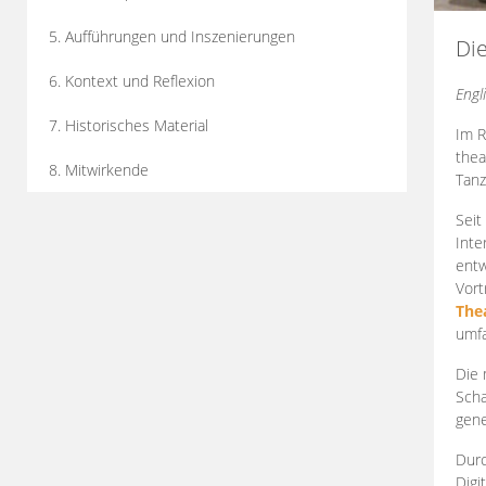
5. Aufführungen und Inszenierungen
Di
6. Kontext und Reflexion
Engl
7. Historisches Material
Im R
thea
8. Mitwirkende
Tanz
Seit
Inte
entw
Vort
The
umfa
Die 
Scha
gene
Durc
Digi