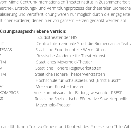
vom Mime Centrum/Internationalen Theaterinstitut in Zusammenarbeit 
erche-, Erprobungs- und Vermittlungsprozess der theatralen Biomechan
talisierung und Veröffentlichung waren nur möglich durch die engagiert
ntlicher Förderer, denen hier von ganzem Herzen gedankt werden soll.
ürzung:
ausgeschriebene Version:
Studiotheater der HfS
BIT
Centro Internazionale Studi die Biomeccanica Teatr
TEMAS
Staatliche Experimentelle Werkstätten
IS
Russische Akademie für Theaterkunst
TIM
Staatliches Meyerhold-Theater
RM
Staatliche Höhere Regiewerkstätten
YTM
Staatliche Höhere Theaterwerkstätten
Hochschule für Schauspielkunst „Ernst Busch“
AT
Moskauer Künstlertheater
RKOMPROS
Volkskommissariat für Bildungswesen der RSFSR
SR
Russische Sozialistische Föderative Sowjetrepublik
M Meyerhold-Theater
n ausführlichen Text zu Genese und Kontext des Projekts von Thilo Wit