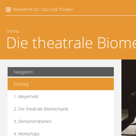
Mediathek für Tanz und Theater
Thema
Die theatrale Biom
Navigation
Einstieg
1. Meyerhold
2. Die theatrale Biomechanik
3. Demonstrationen
4. Workshops