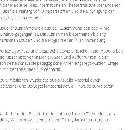
 in der Mediathek des Internationalen Theaterinstituts vorhandenen
, über die Klärung von Urheberrechten und die Einwilligung der
e zugänglich zu machen.
ovisueller Aufnahmen, die aus der Zusammenarbeit des Mime
 hervorgegangen ist. Die Aufnahmen bieten einen bislang
chanischen Etüden und die Möglichkeiten ihrer Anwendung.
enzen, Vorträge und Gespräche sowie Einblicke in die Probenarbeit
e Mitschnitte von Inszenierungen und Aufführungen, die in
h seine schauspielpädagogische Arbeit angeregt wurden. Einige
it mit der theatralen Biomechanik.
zu ermöglichen, wurde das audiovisuelle Material durch
sches Stand- und Bewegtbildmaterial sowie Hinweise zu weiteren
icht, die in den Beständen des Internationalen Theaterinstituts
ung, Weiterentwicklung und den Dialog darüber anzuregen.