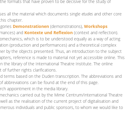
 the formats that have proven to be decisive for the study of
es all the material which documents single
etudes
and other core
this chapter.
egories
D
emonstrationen
(demonstrations),
Workshops
rmances)
and
Kontexte und Reflexion
(context and reflection).
iomechanics, which is to be understood equally as a way of acting
eation (production and performances) and a theoretical complex
her by the objects presented. Thus, an introduction to the subject
apters, reference is made to material not yet accessible online. This
n the library of the International Theatre Institute. The online
 further rights clarifications.
and terms based on the Duden transcription. The abbreviations and
of abbreviations can be found at the end of this page.
rch appointment in the media library.
omechanics carried out by the Mime Centrum/International Theatre
ll as the realisation of the current project of digitalisation and
merous individuals and public sponsors, to whom we would like to