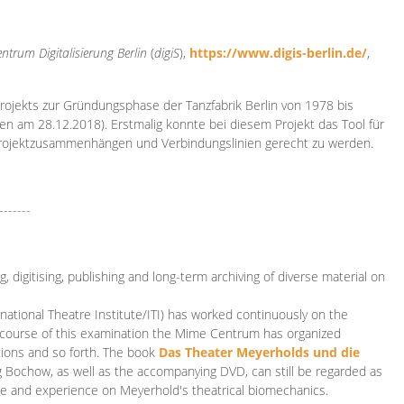
ntrum Digitalisierung
Berlin
(
digiS
),
https://www.digis-berlin.de/
,
rojekts zur Gründungsphase der Tanzfabrik Berlin von 1978 bis
en am 28.12.2018). Erstmalig konnte bei diesem Projekt das Tool für
Projektzusammenhängen und Verbindungslinien gerecht zu werden.
-------
 digitising, publishing and long-term archiving of diverse material on
ational Theatre Institute/ITI) has worked continuously on the
he course of this examination the Mime Centrum has organized
tions and so forth. The book
Das Theater Meyerholds und die
rg Bochow, as well as the accompanying DVD, can still be regarded as
e and experience on Meyerhold's theatrical biomechanics.