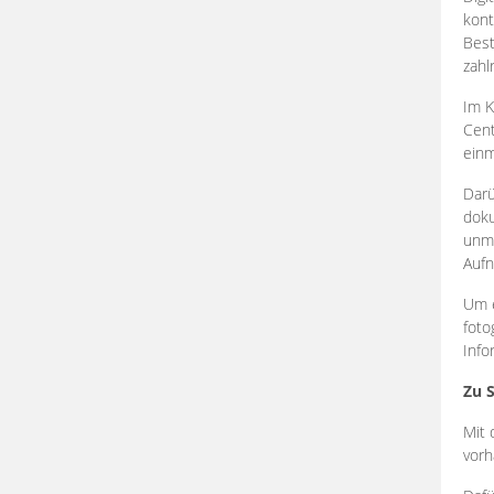
kont
Best
zahl
Im K
Cent
einm
Darü
doku
unmi
Aufn
Um e
foto
Info
Zu 
Mit 
vorh