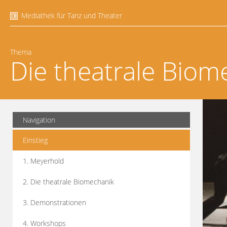
Mediathek für Tanz und Theater
Thema
Die theatrale Biom
Navigation
Einstieg
1. Meyerhold
2. Die theatrale Biomechanik
3. Demonstrationen
4. Workshops