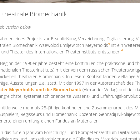
e theatrale Biomechanik
ish version below
ahmen eines Projekts zur Erschließung, Verzeichnung, Digitalisierung, Ve
1
tralen Biomechanik Wsewolod Emiljewitsch Meyerholds
ist ein weiter
2
 und Theater des Internationalen Theaterinstituts entstanden.
 Beginn der 1990er Jahre besteht eine kontinuierliche praktische und
rnationalen Theaterinstituts) mit der von dem russischen Theateravantg
ickelten theatralen Biomechanik. In diesem Kontext fanden vielfältige
räge, Ausstellungen u.a., statt. Mit d
er 1997 in der Autorenschaft des T
ater Meyerholds und die Biomechanik
(Alexander Verlag) und der d
ngreichste, systematisch orientierte Wissens- und Erfahrungskonvolut
mittlerweile mehr als 25-jährige kontinuierliche Zusammenarb
eit des M
uspielers, Regisseurs und Biomechanik-Dozenten Gennadij Nikolajewit
rierte einen umfangreichen Fundus an Materialien.
h das für ein Jahr vom Forschungs- und Kompetenzzentrum Digitalisier
talisierung und Langzeitarchivierung die Fülle dieses Materials systemat