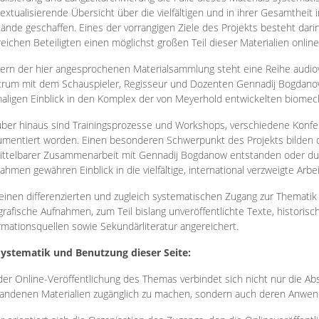
extualisierende Übersicht über die vielfältigen und in ihrer Gesamtheit
ände geschaffen. Eines der vorrangigen Ziele des Projekts besteht darin
reichen Beteiligten einen möglichst großen Teil dieser Materialien onlin
ern der hier angesprochenen Materialsammlung steht eine Reihe audi
rum mit dem Schauspieler, Regisseur und Dozenten Gennadij Bogdanow
aligen Einblick in den Komplex der von Meyerhold entwickelten biome
ber hinaus sind Trainingsprozesse und Workshops, verschiedene Konfer
mentiert worden. Einen besonderen Schwerpunkt des Projekts bilden di
ttelbarer Zusammenarbeit mit Gennadij Bogdanow entstanden oder durc
ahmen gewähren Einblick in die vielfältige, international verzweigte Arbe
inen differenzierten und zugleich systematischen Zugang zur Thematik 
grafische Aufnahmen, zum Teil bislang unveröffentlichte Texte, histori
rmationsquellen sowie Sekundärliteratur angereichert.
Systematik und Benutzung dieser Seite:
der Online-Veröffentlichung des Themas verbindet sich nicht nur die Abs
andenen Materialien zugänglich zu machen, sondern auch deren Anwend