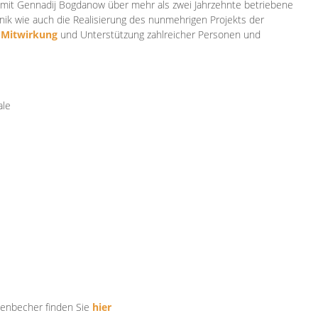
mit Gennadij Bogdanow über mehr als zwei Jahrzehnte betriebene
ik wie auch die Realisierung des nunmehrigen Projekts der
e
Mitwirkung
und Unterstützung zahlr
eicher Personen und
ale
tenbecher finden Sie
hier