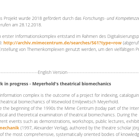
s Projekt wurde 2018 gefördert durch das
Forschungs- und Kompetenzze
rufen am 28.12.2018.
 erster Informationskomplex entstand im Rahmen des Digitalisierungsp
0:
http://archiv.mimecentrum.de/searches/561?type=row
(abgeruf
Erstellung von Themenkomplexen genutzt werden, um den vielfältigen 
-------------------------English Version----------------------------------------------
k in progress - Meyerhold's theatrical biomechanics
information complex is the outcome of a project for indexing, cataloguing,
theatrical biomechanics of Wsewolod Emiljewitsch Meyerhold.
e the beginning of the 1990s the Mime Centrum (today part of the Intern
tical and theoretical examination of theatrical biomechanics. During t
erent events such as demonstrations, workshops, public lectures, exhibi
mechanik
(1997, Alexander Verlag), authored by the theatre scholar Jö
of the most comprehensive, systematically oriented bodies of knowledg