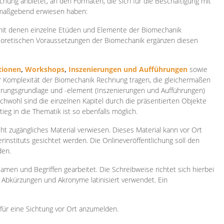
ichung anbietet, an den Formaten, die sich für die Beschäftigung mit
 maßgebend erwiesen haben:
 mit denen einzelne Etüden und Elemente der Biomechanik
heoretischen Voraussetzungen der Biomechanik ergänzen diesen
ionen
,
Workshops
,
Inszenierungen und Aufführungen
sowie
er Komplexität der Biomechanik Rechnung tragen, die gleichermaßen
ierungsgrundlage und -element (Inszenierungen und Aufführungen)
ichwohl sind die einzelnen Kapitel durch die präsentierten Objekte
ieg in die Thematik ist so ebenfalls möglich.
ht zugängliches Material verwiesen. Dieses Material kann vor Ort
rinstituts gesichtet werden. Die Onlineveröffentlichung soll den
den.
amen und Begriffen gearbeitet. Die Schreibweise richtet sich hierbei
 Abkürzungen und Akronyme latinisiert verwendet. Ein
 für eine Sichtung vor Ort anzumelden.