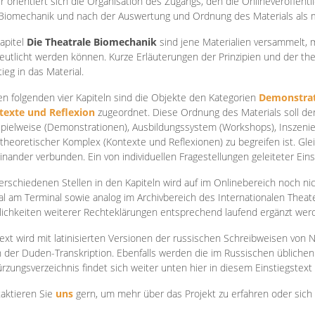
r orientiert sich die Organisation des Zugangs, den die Onlineveröffentl
Biomechanik und nach der Auswertung und Ordnung des Materials als
apite
l
Die Theatrale Biomechanik
sind jene Materialien versammelt,
eutlicht werden können. Kurze Erläuterungen der Prinzipien und der t
tieg in das Material.
en folgenden vier Kapiteln sind die Objekte den Kategorien
Demonstrat
texte und Reflexion
zugeordnet. Diese Ordnung des Materials soll d
Spielweise (Demonstrationen), Ausbildungssystem (Workshops), Inszen
theoretischer Komplex (Kontexte und Reflexionen) zu begreifen ist. Gle
inander verbunden. Ein von individuellen Fragestellungen geleiteter Einst
erschiedenen Stellen in den Kapiteln wird auf im Onlinebereich noch nic
tal am Terminal sowie analog im Archivbereich des Internationalen Theate
ichkeiten weiterer Rechteklärungen entsprechend laufend ergänzt wer
ext wird mit latinisierten Versionen der russischen Schreibweisen von N
 der Duden-Transkription. Ebenfalls werden die im Russischen üblichen
rzungsverzeichnis findet sich weiter unten hier in diesem Einstiegstext
aktieren Sie
uns
gern, um mehr über das Projekt zu erfahren oder sich