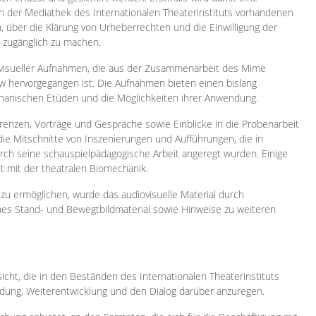
 in der Mediathek des Internationalen Theaterinstituts vorhandenen
, über die Klärung von Urheberrechten und die Einwilligung der
e zugänglich zu machen.
ovisueller Aufnahmen, die aus der Zusammenarbeit des Mime
 hervorgegangen ist. Die Aufnahmen bieten einen bislang
chanischen Etüden und die Möglichkeiten ihrer Anwendung.
enzen, Vorträge und Gespräche sowie Einblicke in die Probenarbeit
e Mitschnitte von Inszenierungen und Aufführungen, die in
h seine schauspielpädagogische Arbeit angeregt wurden. Einige
it mit der theatralen Biomechanik.
zu ermöglichen, wurde das audiovisuelle Material durch
sches Stand- und Bewegtbildmaterial sowie Hinweise zu weiteren
icht, die in den Beständen des Internationalen Theaterinstituts
ung, Weiterentwicklung und den Dialog darüber anzuregen.