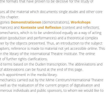
 the formats that have proven to be decisive for the study of
es all the material which documents single
etudes
and other core
this chapter.
egories
D
emonstrationen
(demonstrations),
Workshops
rmances)
and
Kontexte und Reflexion
(context and reflection).
iomechanics, which is to be understood equally as a way of acting
eation (production and performances) and a theoretical complex
her by the objects presented. Thus, an introduction to the subject
apters, reference is made to material not yet accessible online. This
n the library of the International Theatre Institute. The online
 further rights clarifications.
and terms based on the Duden transcription. The abbreviations and
of abbreviations can be found at the end of this page.
rch appointment in the media library.
omechanics carried out by the Mime Centrum/International Theatre
ll as the realisation of the current project of digitalisation and
merous individuals and public sponsors, to whom we would like to