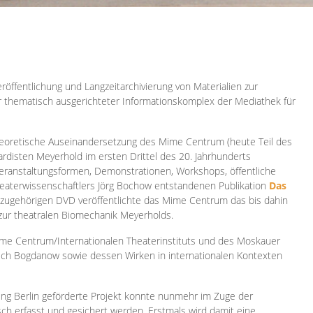
röffentlichung und Langzeitarchivierung von Materialien zur
er thematisch ausgerichteter Informationskomplex der Mediathek für
 theoretische Auseinandersetzung des Mime Centrum (heute Teil des
ardisten Meyerhold im ersten Drittel des 20. Jahrhunderts
 Veranstaltungsformen, Demonstrationen, Workshops, öffentliche
heaterwissenschaftlers Jörg Bochow entstandenen Publikation
Das
azugehörigen DVD veröffentlichte das Mime Centrum das bis dahin
 zur theatralen Biomechanik Meyerholds.
ime Centrum/Internationalen Theaterinstituts und des Moskauer
sch Bogdanow sowie dessen Wirken in internationalen Kontexten
ung Berlin geförderte Projekt konnte nunmehr im Zuge der
isch erfasst und gesichert werden. Erstmals wird damit eine