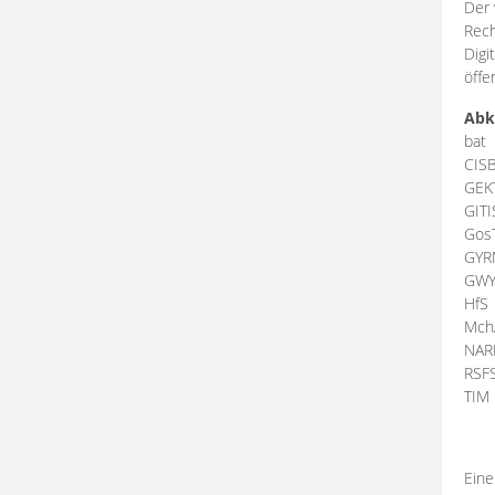
Der 
Rech
Digi
öffe
Abk
bat
CIS
GEK
GIT
Gos
GY
GW
HfS
Mch
NA
RSF
TI
Eine