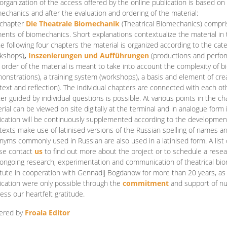
organization of the access offered by the online publication is based on
echanics and after the evaluation and ordering of the material:
 chapter
Die Theatrale Biomechanik
(Theatrical Biomechanics)
compris
ents of biomechanics. Short explanations contextualize the material in 
he following four chapters the material is organized according to the cat
kshops)
,
Inszenierungen und Aufführungen
(productions and perfo
order of the material is meant to take into account the complexity of b
onstrations), a training system (workshops), a basis and element of cr
text and reflection). The individual chapters are connected with each ot
er guided by individual questions is possible. At various points in the ch
rial can be viewed on site digitally at the terminal and in analogue form i
ication will be continuously supplemented according to the development of
texts make use of latinised versions of the Russian spelling of names 
nyms commonly used in Russian are also used in a latinised form. A list 
se contact
us
to find out more about the project or to schedule a resea
ongoing research, experimentation and communication of theatrical bi
itute in cooperation with Gennadij Bogdanow for more than 20 years, as we
ication were only possible through the
commitment
and support of nu
ess our heartfelt gratitude.
ered by
Froala Editor