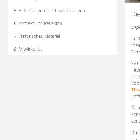
5. Aufführungen und Inszenierungen
Di
6. Kontext und Reflexion
Engl
7. Historisches Material
Im R
thea
8. Mitwirkende
Tanz
Seit
Inte
entw
Vort
The
umfa
Die 
Scha
gene
Durc
Digi