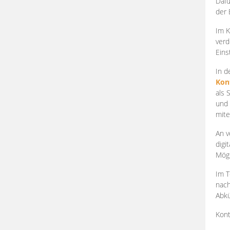
Dafü
der 
Im K
verd
Eins
In d
Kon
als 
und 
mite
An v
digi
Mögl
Im T
nach
Abkü
Kont