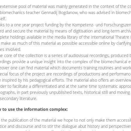
extensive pool of material was mainly generated in the context of the 
biomechanics teacher Gennadij Bogdanow, who was advised in biomechan
elf.
ks to a one year project funding by the Kompetenz- und Forschungszentru
rd and secure the material by means of digitisation and long-term archivi
lete holdings available in the media library of the International Theatre
o make as much of this material as possible accessible online by clarify
ies involved.
he core of the collection is a series of audiovisual recordings, produ
rdings provide a unique insight into the complex of the biomechanical 
over one can find material which documents training routines and works
ecial focus of the project are recordings of productions and performan
 inspired by his pedagogical efforts. The material also offers an overvie
rder to facilitate a differentiated and at the same time systematic appro
ographs, in part previously unpublished texts, historical still and movin
secondary literature.
 to use the information complex:
 the publication of the material we hope to not only make them access
tice and discourse and to stir the dialogue abut history and perspective