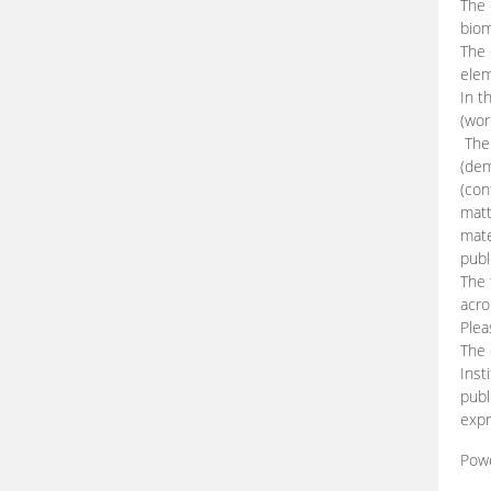
The 
biom
The
elem
In t
(wor
The 
(dem
(con
matt
mate
publ
The 
acro
Plea
The 
Inst
publ
expr
Pow