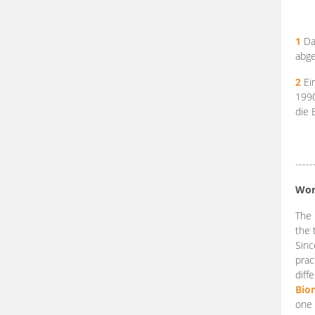
1
Da
abge
2
Ein
199
die 
-----
Wor
The 
the 
Sinc
prac
diff
Bio
one 