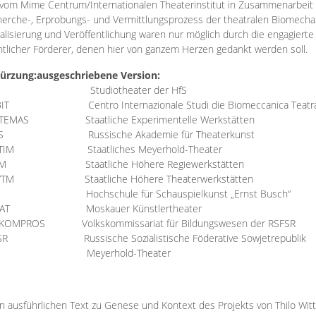
vom Mime Centrum/Internationalen Theaterinstitut in Zusammenarbeit 
erche-, Erprobungs- und Vermittlungsprozess der theatralen Biomechan
talisierung und Veröffentlichung waren nur möglich durch die engagiert
ntlicher Förderer, denen hier von ganzem Herzen gedankt werden soll.
ürzung:
ausgeschriebene Version:
Studiotheater der HfS
BIT
Centro Internazionale Studi die Biomeccanica Teatr
TEMAS
Staatliche Experimentelle Werkstätten
IS
Russische Akademie für Theaterkunst
TIM
Staatliches Meyerhold-Theater
RM
Staatliche Höhere Regiewerkstätten
YTM
Staatliche Höhere Theaterwerkstätten
Hochschule für Schauspielkunst „Ernst Busch“
AT
Moskauer Künstlertheater
RKOMPROS
Volkskommissariat für Bildungswesen der RSFSR
SR
Russische Sozialistische Föderative Sowjetrepublik
M Meyerhold-Theater
n ausführlichen Text zu Genese und Kontext des Projekts von Thilo Wit