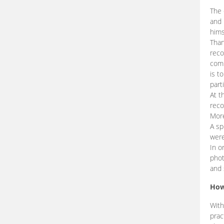
The 
and 
hims
Than
reco
comp
is t
part
At t
reco
More
A sp
were
In o
phot
and 
How
With
prac