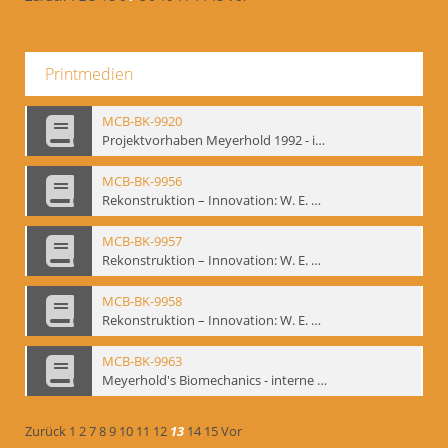
Printmedien
MCB-BK-9920
Projektvorhaben Meyerhold 1992 - interne Signatur: BM-prt-106
MCB-BK-9956
Rekonstruktion – Innovation: W. E. Meyerhold, O. Schlemmer, E. Decroux - interne Signatur: BM-prt-145-1
MCB-BK-9957
Rekonstruktion – Innovation: W. E. Meyerhold, O. Schlemmer, E. Decroux - interne Signatur: BM-prt-145-2
MCB-BK-9958
Rekonstruktion – Innovation: W. E. Meyerhold, O. Schlemmer, E. Decroux - interne Signatur: BM-prt-145-3
MCB-BK-9963
Meyerhold's Biomechanics - interne Signatur: BM-prt-149b
Zurück
1
2
7
8
9
10
11
12
13
14
15
Vor