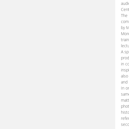
audi
Cent
The 
comp
by M
More
trai
lect
A sp
prod
in c
insp
also
and 
In o
same
matt
phot
hist
refe
seco