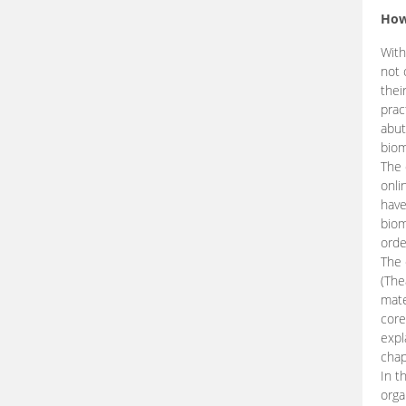
How
With
not 
thei
prac
abut
biom
The 
onli
have
biom
orde
The
(The
mate
core
expl
chap
In t
orga