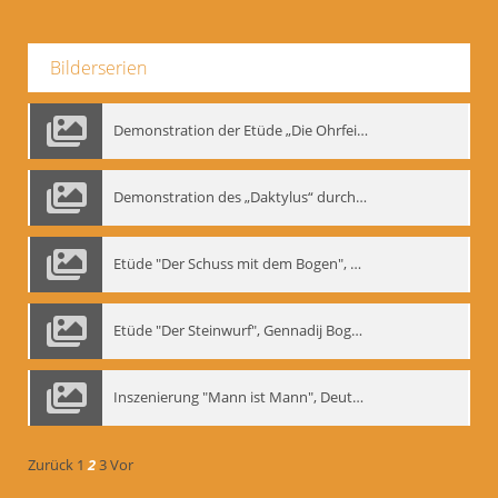
Bilderserien
Demonstration der Etüde „Die Ohrfeige“
Demonstration des „Daktylus“ durch Gennadij Nikolajewitsch Bogdanow, Berlin 1991
Etüde "Der Schuss mit dem Bogen", Gennadij Bogdanow
Etüde "Der Steinwurf", Gennadij Bogdanow
Inszenierung "Mann ist Mann", Deutsches Theater Berlin, 1997
Zurück
1
2
3
Vor