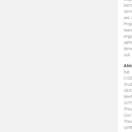
betr
Verm
wie 
Proj
ware
enga
zahl
dene
soll.
Abk
bat
CIS
Stud
GEK
Werk
GIT
Thea
Gos
Thea
GY