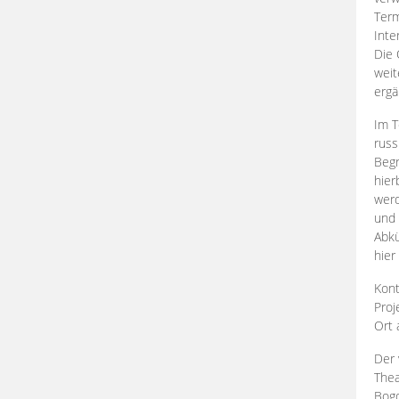
Term
Inte
Die 
weit
ergä
Im T
russ
Begr
hier
werd
und 
Abkü
hier
Kont
Proj
Ort
Der 
Thea
Bogd