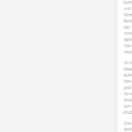
kont
und 
Inte
Best
des 
Urhe
zahl
Teil
mac
Im K
Mate
Aufn
Mime
und
herv
bisl
von 
Etüd
Darü
Work