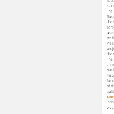
acco
clari
The 
Russ
the 
acro
used
be f
Plea
proj
the 
The 
comm
out 
Inst
for 
of t
publ
com
indi
woul