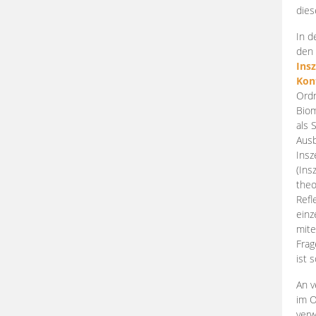
dies
In d
den 
Ins
Kon
Ordn
Biom
als 
Ausb
Insz
(Ins
theo
Refl
einz
mite
Frag
ist 
An v
im O
verw