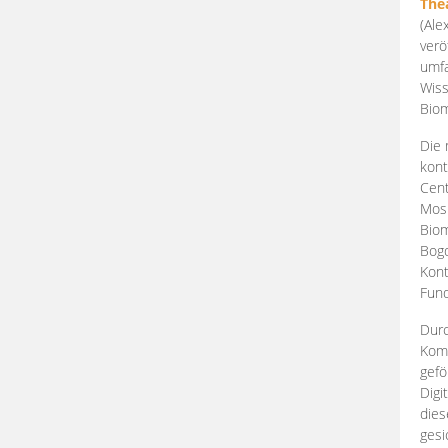
The
(Ale
verö
umfa
Wiss
Biom
Die 
kont
Cent
Mosk
Biom
Bogd
Kont
Fund
Durc
Komp
gefö
Digi
dies
gesi