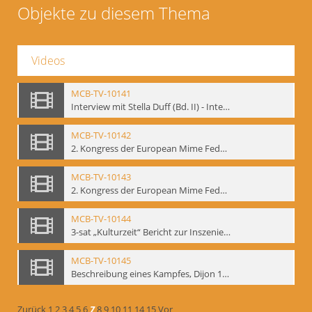
Objekte zu diesem Thema
Videos
MCB-TV-10141
Interview mit Stella Duff (Bd. II) - Interne Signatur: BM-vid-58
MCB-TV-10142
2. Kongress der European Mime Federation: „Rekonstruktion/Innovation“, Berlin Mai 1993 - Interne Signatur: BM-vid-59
MCB-TV-10143
2. Kongress der European Mime Federation: „Rekonstruktion/Innovation“, Berlin Mai 1993. Dokumentation der Konferenzaktivitäten - Interne Signatur: BM-vid-70
MCB-TV-10144
3-sat „Kulturzeit“ Bericht zur Inszenierung „Mann ist Mann“ von Thomas Ostermeier und Gennadij Bogdanow - Interne Signatur: BM-vid-80
MCB-TV-10145
Beschreibung eines Kampfes, Dijon 1998. nach Kafka - Interne Signatur: BM-vid-81
Zurück
1
2
3
4
5
6
7
8
9
10
11
14
15
Vor