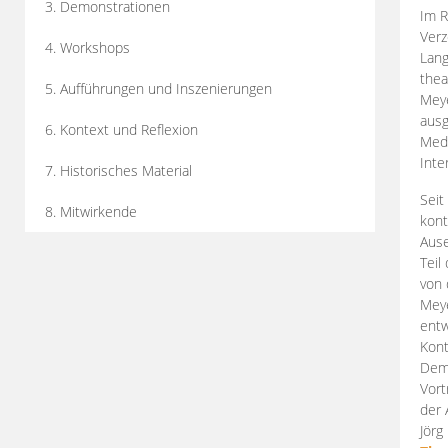
3. Demonstrationen
Im R
Verz
4. Workshops
Lang
thea
5. Aufführungen und Inszenierungen
Mey
ausg
6. Kontext und Reflexion
Medi
Inte
7. Historisches Material
Seit
8. Mitwirkende
kont
Aus
Teil
von 
Meye
entw
Kont
Demo
Vort
der 
Jörg