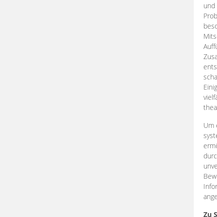
und 
Prob
beso
Mits
Auff
Zus
ents
scha
Eini
viel
thea
Um e
syst
ermö
durc
unve
Bewe
Info
ange
Zu 