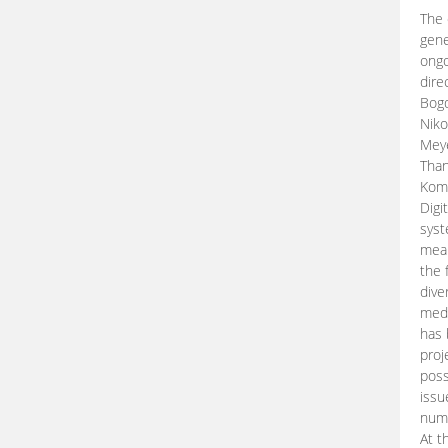
The 
gene
ongo
dire
Bogd
Niko
Meye
Than
Kom
Digi
syst
mean
the 
dive
medi
has 
proj
poss
issu
nume
At t