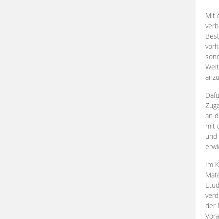
Mit 
verb
Best
vorh
son
Weit
anzu
Dafü
Zuga
an d
mit 
und 
erwi
Im K
Mate
Etü
verd
der 
Vora