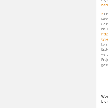
berl
2
Ein
Rahm
Grün
bis 
htt
typ
konn
Erst
werd
Proj
gere
-----
-----
Work
bio