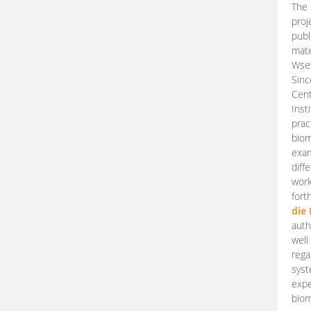
The 
proj
publ
mate
Wsew
Sinc
Cent
Inst
prac
biom
exam
diff
work
fort
die
auth
well
rega
syst
expe
biom