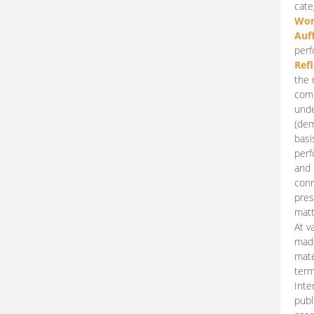
cate
Wor
Auf
perf
Ref
the 
comp
unde
(dem
basi
perf
and 
conn
pres
matt
At v
made
mate
term
Inte
publ