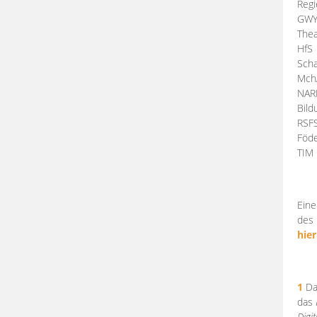
Regi
GW
Thea
HfS
Scha
Mch
NA
Bil
RSF
Föde
TI
Eine
des 
hier
1
Da
das
Digi