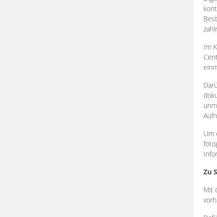
kont
Best
zahl
Im K
Cent
einm
Darü
doku
unmi
Aufn
Um e
foto
Info
Zu 
Mit 
vorh