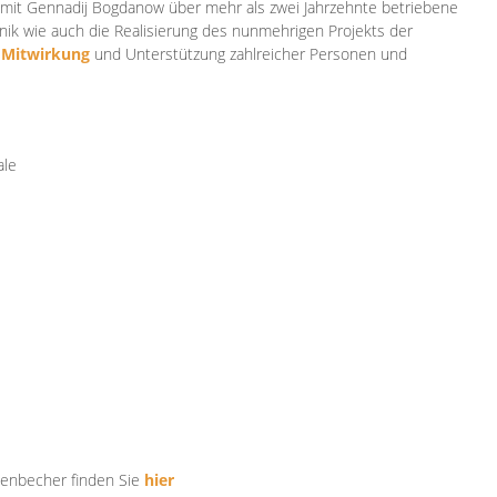
mit Gennadij Bogdanow über mehr als zwei Jahrzehnte betriebene
ik wie auch die Realisierung des nunmehrigen Projekts der
e
Mitwirkung
und Unterstützung zahlr
eicher Personen und
ale
tenbecher finden Sie
hier