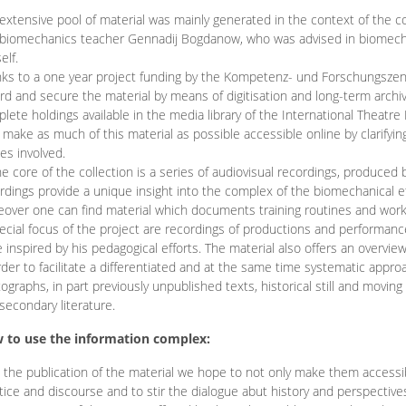
extensive pool of material was mainly generated in the context of the 
biomechanics teacher Gennadij Bogdanow, who was advised in biomechan
elf.
ks to a one year project funding by the Kompetenz- und Forschungszentru
rd and secure the material by means of digitisation and long-term archivi
lete holdings available in the media library of the International Theatre
o make as much of this material as possible accessible online by clarify
ies involved.
he core of the collection is a series of audiovisual recordings, produ
rdings provide a unique insight into the complex of the biomechanical 
over one can find material which documents training routines and works
ecial focus of the project are recordings of productions and performan
 inspired by his pedagogical efforts. The material also offers an overvie
rder to facilitate a differentiated and at the same time systematic appro
ographs, in part previously unpublished texts, historical still and movin
secondary literature.
 to use the information complex:
 the publication of the material we hope to not only make them access
tice and discourse and to stir the dialogue abut history and perspective