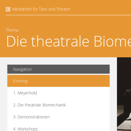
Mediathek für Tanz und Theater
Thema
Die theatrale Biom
Navigation
Einstieg
1. Meyerhold
2. Die theatrale Biomechanik
3. Demonstrationen
4. Workshops