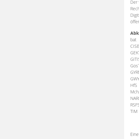
Der 
Rech
Digi
öffe
Abk
bat
CIS
GEK
GIT
Gos
GY
GW
HfS
Mch
NA
RSF
TI
Eine