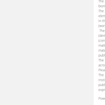
The 
biom
The
elem
In t
(wor
The 
(dem
(con
matt
mate
publ
The 
acro
Plea
The 
Inst
publ
expr
Pow