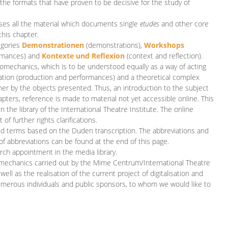
 the formats that have proven to be decisive for the study of
es all the material which documents single
etudes
and other core
this chapter.
egories
D
emonstrationen
(demonstrations),
Workshops
rmances)
and
Kontexte und Reflexion
(context and reflection).
iomechanics, which is to be understood equally as a way of acting
eation (production and performances) and a theoretical complex
her by the objects presented. Thus, an introduction to the subject
apters, reference is made to material not yet accessible online. This
n the library of the International Theatre Institute. The online
 further rights clarifications.
and terms based on the Duden transcription. The abbreviations and
of abbreviations can be found at the end of this page.
rch appointment in the media library.
omechanics carried out by the Mime Centrum/International Theatre
ll as the realisation of the current project of digitalisation and
merous individuals and public sponsors, to whom we would like to