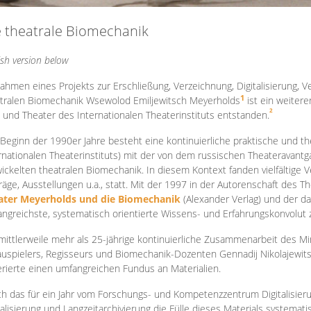
e theatrale Biomechanik
ish version below
ahmen eines Projekts zur Erschließung, Verzeichnung, Digitalisierung, Ve
1
tralen Biomechanik Wsewolod Emiljewitsch Meyerholds
ist ein weiter
2
 und Theater des Internationalen Theaterinstituts entstanden.
 Beginn der 1990er Jahre besteht eine kontinuierliche praktische und
rnationalen Theaterinstituts) mit der von dem russischen Theateravantg
ickelten theatralen Biomechanik. In diesem Kontext fanden vielfältige
räge, Ausstellungen u.a., statt. Mit d
er 1997 in der Autorenschaft des T
ater Meyerholds und die Biomechanik
(Alexander Verlag) und der d
ngreichste, systematisch orientierte Wissens- und Erfahrungskonvolut
mittlerweile mehr als 25-jährige kontinuierliche Zusammenarb
eit des M
uspielers, Regisseurs und Biomechanik-Dozenten Gennadij Nikolajewit
rierte einen umfangreichen Fundus an Materialien.
h das für ein Jahr vom Forschungs- und Kompetenzzentrum Digitalisier
talisierung und Langzeitarchivierung die Fülle dieses Materials systemat