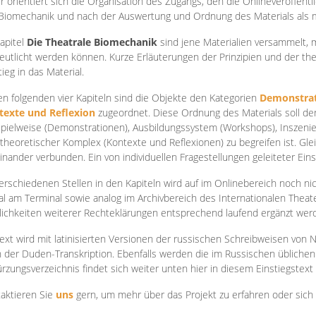
r orientiert sich die Organisation des Zugangs, den die Onlineveröffentl
Biomechanik und nach der Auswertung und Ordnung des Materials als
apite
l
Die Theatrale Biomechanik
sind jene Materialien versammelt,
eutlicht werden können. Kurze Erläuterungen der Prinzipien und der t
tieg in das Material.
en folgenden vier Kapiteln sind die Objekte den Kategorien
Demonstrat
texte und Reflexion
zugeordnet. Diese Ordnung des Materials soll d
Spielweise (Demonstrationen), Ausbildungssystem (Workshops), Inszen
theoretischer Komplex (Kontexte und Reflexionen) zu begreifen ist. Gle
inander verbunden. Ein von individuellen Fragestellungen geleiteter Einst
erschiedenen Stellen in den Kapiteln wird auf im Onlinebereich noch nic
tal am Terminal sowie analog im Archivbereich des Internationalen Theate
ichkeiten weiterer Rechteklärungen entsprechend laufend ergänzt wer
ext wird mit latinisierten Versionen der russischen Schreibweisen von N
 der Duden-Transkription. Ebenfalls werden die im Russischen üblichen
rzungsverzeichnis findet sich weiter unten hier in diesem Einstiegstext
aktieren Sie
uns
gern, um mehr über das Projekt zu erfahren oder sich