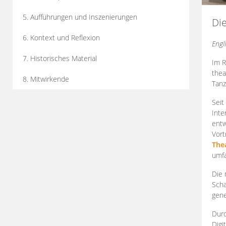
5. Aufführungen und Inszenierungen
Di
6. Kontext und Reflexion
Engl
7. Historisches Material
Im R
thea
8. Mitwirkende
Tanz
Seit
Inte
entw
Vort
The
umfa
Die 
Scha
gene
Durc
Digi