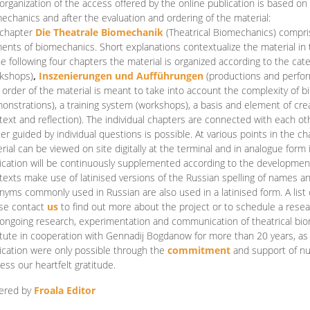
organization of the access offered by the online publication is based on
echanics and after the evaluation and ordering of the material:
 chapter
Die Theatrale Biomechanik
(Theatrical Biomechanics)
compris
ents of biomechanics. Short explanations contextualize the material in 
he following four chapters the material is organized according to the cat
kshops)
,
Inszenierungen und Aufführungen
(productions and perfo
order of the material is meant to take into account the complexity of b
onstrations), a training system (workshops), a basis and element of cr
text and reflection). The individual chapters are connected with each ot
er guided by individual questions is possible. At various points in the ch
rial can be viewed on site digitally at the terminal and in analogue form i
ication will be continuously supplemented according to the development of
texts make use of latinised versions of the Russian spelling of names 
nyms commonly used in Russian are also used in a latinised form. A list 
se contact
us
to find out more about the project or to schedule a resea
ongoing research, experimentation and communication of theatrical bi
itute in cooperation with Gennadij Bogdanow for more than 20 years, as we
ication were only possible through the
commitment
and support of nu
ess our heartfelt gratitude.
ered by
Froala Editor