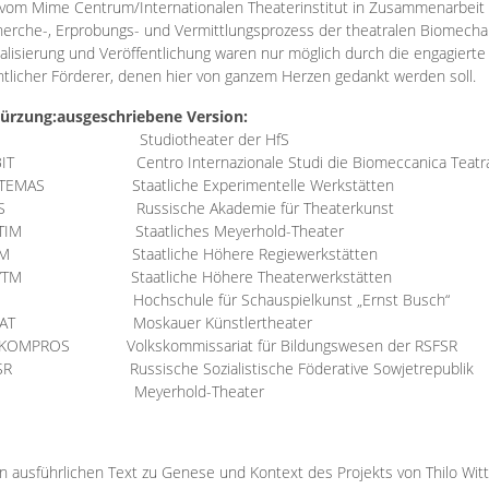
vom Mime Centrum/Internationalen Theaterinstitut in Zusammenarbeit 
erche-, Erprobungs- und Vermittlungsprozess der theatralen Biomechan
talisierung und Veröffentlichung waren nur möglich durch die engagiert
ntlicher Förderer, denen hier von ganzem Herzen gedankt werden soll.
ürzung:
ausgeschriebene Version:
Studiotheater der HfS
BIT
Centro Internazionale Studi die Biomeccanica Teatr
TEMAS
Staatliche Experimentelle Werkstätten
IS
Russische Akademie für Theaterkunst
TIM
Staatliches Meyerhold-Theater
RM
Staatliche Höhere Regiewerkstätten
YTM
Staatliche Höhere Theaterwerkstätten
Hochschule für Schauspielkunst „Ernst Busch“
AT
Moskauer Künstlertheater
RKOMPROS
Volkskommissariat für Bildungswesen der RSFSR
SR
Russische Sozialistische Föderative Sowjetrepublik
M Meyerhold-Theater
n ausführlichen Text zu Genese und Kontext des Projekts von Thilo Wit