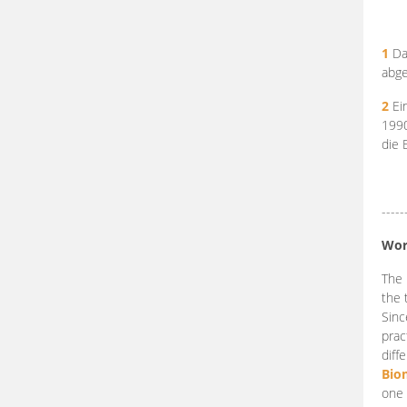
1
Da
abge
2
Ein
199
die 
-----
Wor
The 
the 
Sinc
prac
diff
Bio
one 