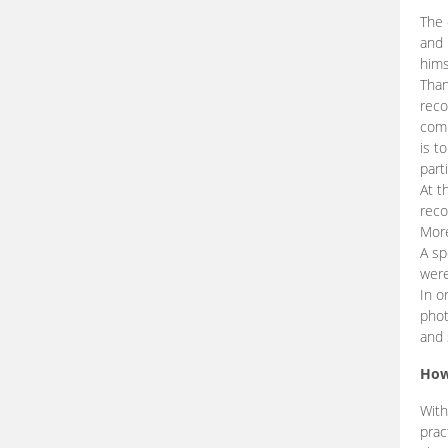
The 
and 
hims
Than
reco
comp
is t
part
At t
reco
More
A sp
were
In o
phot
and 
How
With
prac