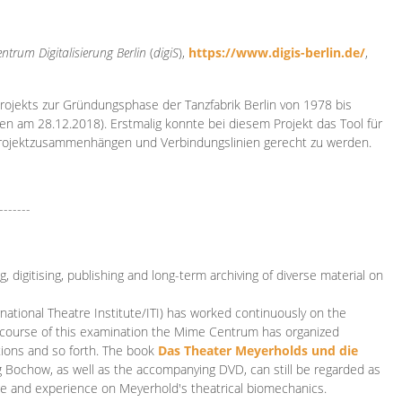
ntrum Digitalisierung
Berlin
(
digiS
),
https://www.digis-berlin.de/
,
rojekts zur Gründungsphase der Tanzfabrik Berlin von 1978 bis
en am 28.12.2018). Erstmalig konnte bei diesem Projekt das Tool für
Projektzusammenhängen und Verbindungslinien gerecht zu werden.
-------
 digitising, publishing and long-term archiving of diverse material on
ational Theatre Institute/ITI) has worked continuously on the
he course of this examination the Mime Centrum has organized
tions and so forth. The book
Das Theater Meyerholds und die
rg Bochow, as well as the accompanying DVD, can still be regarded as
e and experience on Meyerhold's theatrical biomechanics.