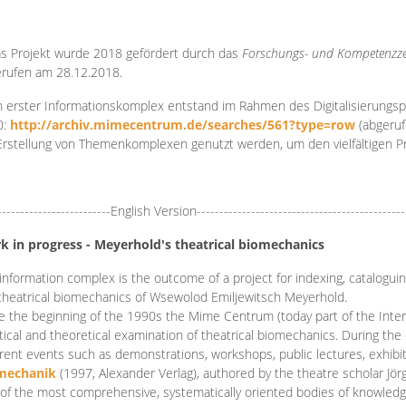
s Projekt wurde 2018 gefördert durch das
Forschungs- und Kompetenzze
rufen am 28.12.2018.
 erster Informationskomplex entstand im Rahmen des Digitalisierungsp
0:
http://archiv.mimecentrum.de/searches/561?type=row
(abgeruf
Erstellung von Themenkomplexen genutzt werden, um den vielfältigen 
-------------------------English Version----------------------------------------------
k in progress - Meyerhold's theatrical biomechanics
information complex is the outcome of a project for indexing, cataloguing,
theatrical biomechanics of Wsewolod Emiljewitsch Meyerhold.
e the beginning of the 1990s the Mime Centrum (today part of the Intern
tical and theoretical examination of theatrical biomechanics. During t
erent events such as demonstrations, workshops, public lectures, exhibi
mechanik
(1997, Alexander Verlag), authored by the theatre scholar Jö
of the most comprehensive, systematically oriented bodies of knowledg