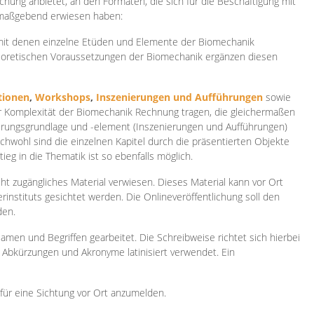
ichung anbietet, an den Formaten, die sich für die Beschäftigung mit
 maßgebend erwiesen haben:
 mit denen einzelne Etüden und Elemente der Biomechanik
heoretischen Voraussetzungen der Biomechanik ergänzen diesen
ionen
,
Workshops
,
Inszenierungen und Aufführungen
sowie
er Komplexität der Biomechanik Rechnung tragen, die gleichermaßen
ierungsgrundlage und -element (Inszenierungen und Aufführungen)
ichwohl sind die einzelnen Kapitel durch die präsentierten Objekte
ieg in die Thematik ist so ebenfalls möglich.
ht zugängliches Material verwiesen. Dieses Material kann vor Ort
rinstituts gesichtet werden. Die Onlineveröffentlichung soll den
den.
amen und Begriffen gearbeitet. Die Schreibweise richtet sich hierbei
 Abkürzungen und Akronyme latinisiert verwendet. Ein
 für eine Sichtung vor Ort anzumelden.