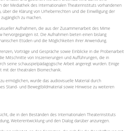
 in der Mediathek des Internationalen Theaterinstituts vorhandenen
, über die Klärung von Urheberrechten und die Einwilligung der
e zugänglich zu machen.
ovisueller Aufnahmen, die aus der Zusammenarbeit des Mime
 hervorgegangen ist. Die Aufnahmen bieten einen bislang
chanischen Etüden und die Möglichkeiten ihrer Anwendung.
enzen, Vorträge und Gespräche sowie Einblicke in die Probenarbeit
e Mitschnitte von Inszenierungen und Aufführungen, die in
h seine schauspielpädagogische Arbeit angeregt wurden. Einige
it mit der theatralen Biomechanik.
zu ermöglichen, wurde das audiovisuelle Material durch
sches Stand- und Bewegtbildmaterial sowie Hinweise zu weiteren
icht, die in den Beständen des Internationalen Theaterinstituts
ung, Weiterentwicklung und den Dialog darüber anzuregen.