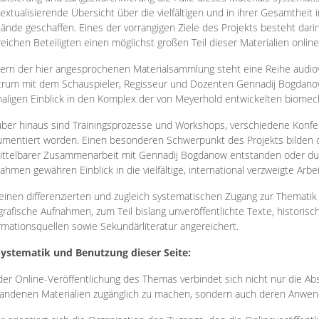
extualisierende Übersicht über die vielfältigen und in ihrer Gesamtheit
ände geschaffen. Eines der vorrangigen Ziele des Projekts besteht darin
reichen Beteiligten einen möglichst großen Teil dieser Materialien onlin
ern der hier angesprochenen Materialsammlung steht eine Reihe audi
rum mit dem Schauspieler, Regisseur und Dozenten Gennadij Bogdanow
aligen Einblick in den Komplex der von Meyerhold entwickelten biome
ber hinaus sind Trainingsprozesse und Workshops, verschiedene Konfer
mentiert worden. Einen besonderen Schwerpunkt des Projekts bilden di
ttelbarer Zusammenarbeit mit Gennadij Bogdanow entstanden oder durc
ahmen gewähren Einblick in die vielfältige, international verzweigte Arbe
inen differenzierten und zugleich systematischen Zugang zur Thematik 
grafische Aufnahmen, zum Teil bislang unveröffentlichte Texte, histori
rmationsquellen sowie Sekundärliteratur angereichert.
Systematik und Benutzung dieser Seite:
der Online-Veröffentlichung des Themas verbindet sich nicht nur die Abs
andenen Materialien zugänglich zu machen, sondern auch deren Anwend