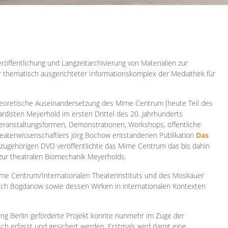
röffentlichung und Langzeitarchivierung von Materialien zur
er thematisch ausgerichteter Informationskomplex der Mediathek für
 theoretische Auseinandersetzung des Mime Centrum (heute Teil des
ardisten Meyerhold im ersten Drittel des 20. Jahrhunderts
 Veranstaltungsformen, Demonstrationen, Workshops, öffentliche
heaterwissenschaftlers Jörg Bochow entstandenen Publikation
Das
azugehörigen DVD veröffentlichte das Mime Centrum das bis dahin
 zur theatralen Biomechanik Meyerholds.
ime Centrum/Internationalen Theaterinstituts und des Moskauer
sch Bogdanow sowie dessen Wirken in internationalen Kontexten
ung Berlin geförderte Projekt konnte nunmehr im Zuge der
isch erfasst und gesichert werden. Erstmals wird damit eine