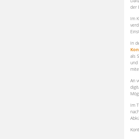
Dafü
der 
Im K
verd
Eins
In d
Kon
als 
und 
mite
An v
digi
Mögl
Im T
nach
Abkü
Kont