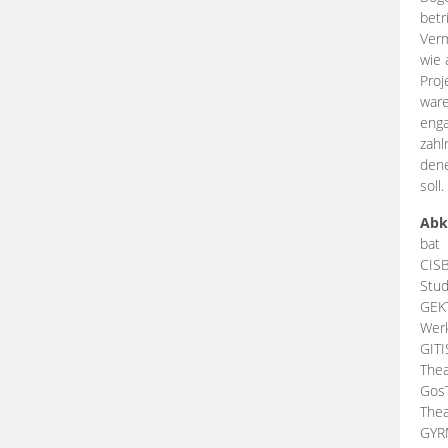
betr
Verm
wie 
Proj
ware
enga
zahl
dene
soll.
Abk
bat
CIS
Stud
GEK
Werk
GIT
Thea
Gos
Thea
GY