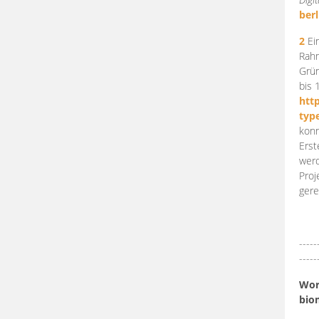
berl
2
Ein
Rahm
Grün
bis 
htt
typ
konn
Erst
werd
Proj
gere
-----
-----
Work
bio