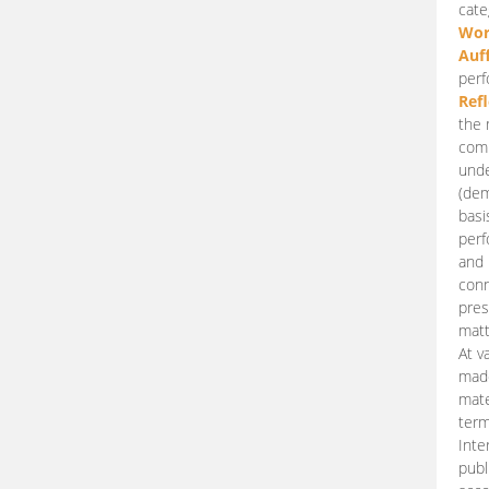
cate
Wor
Auf
perf
Ref
the 
comp
unde
(dem
basi
perf
and 
conn
pres
matt
At v
made
mate
term
Inte
publ