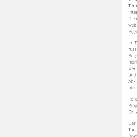
Term
Inte
Die 
weit
ergä
Im T
russ
Begr
hier
werd
und 
Abkü
hier
Kont
Proj
Ort
Der 
Thea
Bogd