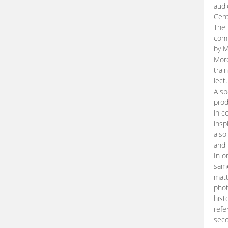
audi
Cent
The 
comp
by M
More
trai
lect
A sp
prod
in c
insp
also
and 
In o
same
matt
phot
hist
refe
seco