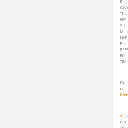
Regi
GW
Thea
HfS
Scha
Mch
NA
Bil
RSF
Föde
TI
Eine
des 
hier
1
Da
das
Digi