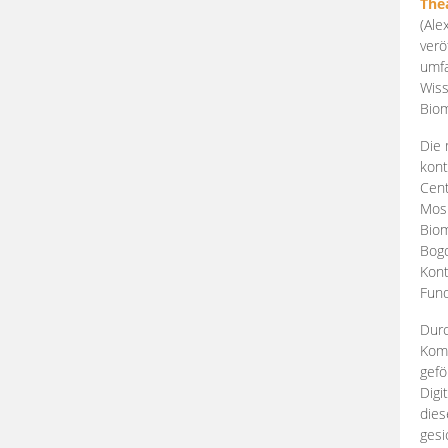
The
(Ale
verö
umfa
Wiss
Biom
Die 
kont
Cent
Mosk
Biom
Bogd
Kont
Fund
Durc
Komp
gefö
Digi
dies
gesi