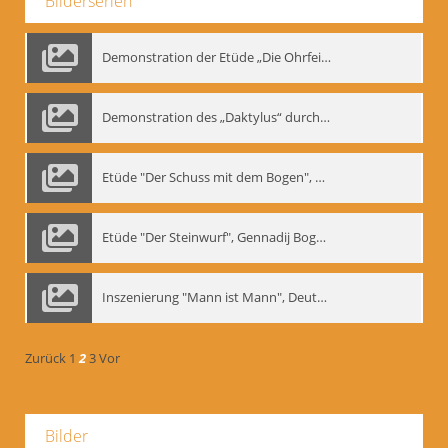
Bilderserien
Demonstration der Etüde „Die Ohrfeige“
Demonstration des „Daktylus“ durch Gennadij Nikolajewitsch Bogdanow, Berlin 1991
Etüde "Der Schuss mit dem Bogen", Gennadij Bogdanow
Etüde "Der Steinwurf", Gennadij Bogdanow
Inszenierung "Mann ist Mann", Deutsches Theater Berlin, 1997
Zurück
1
2
3
Vor
Bilder