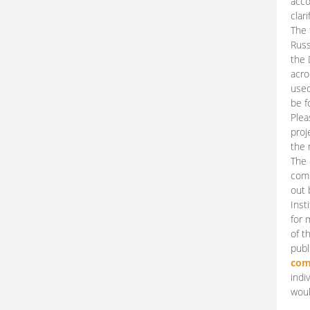
acco
clari
The 
Russ
the 
acro
used
be f
Plea
proj
the 
The 
comm
out 
Inst
for 
of t
publ
com
indi
woul