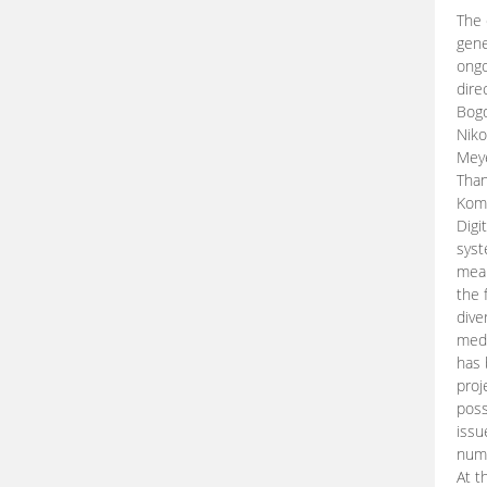
The 
gene
ongo
dire
Bogd
Niko
Meye
Than
Kom
Digi
syst
mean
the 
dive
medi
has 
proj
poss
issu
nume
At t