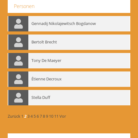
Personen
Gennadij Nikolajewitsch Bogdanow
Bertolt Brecht
Tony De Maeyer
Étienne Decroux
Stella Duff
Zurück
1
2
3
4
5
6
7
8
9
10
11
Vor