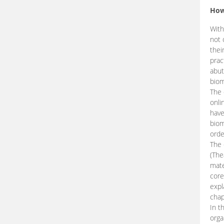
How
With
not 
thei
prac
abut
biom
The 
onli
have
biom
orde
The
(The
mate
core
expl
chap
In t
orga