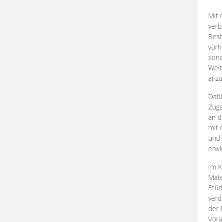
Mit 
verb
Best
vorh
son
Weit
anzu
Dafü
Zuga
an d
mit 
und 
erwi
Im K
Mate
Etü
verd
der 
Vora