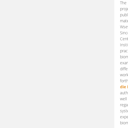
The 
proj
publ
mate
Wsew
Sinc
Cent
Inst
prac
biom
exam
diff
work
fort
die
auth
well
rega
syst
expe
biom