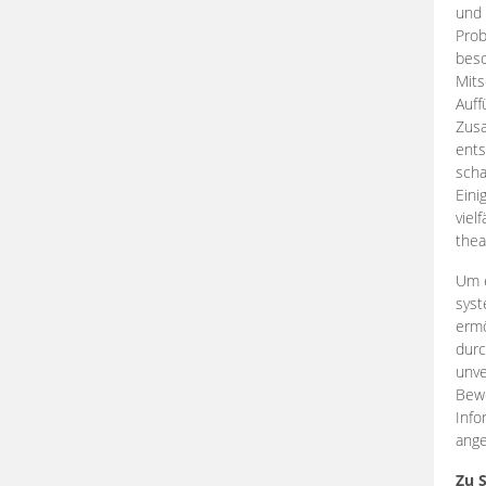
und 
Prob
beso
Mits
Auff
Zus
ents
scha
Eini
viel
thea
Um e
syst
ermö
durc
unve
Bewe
Info
ange
Zu 