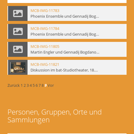
MCB-IMG-11783
Phoenix Ensemble und Gennadij Bogdanow; BM-img-105-9
MCB-IMG-11784
Phoenix Ensemble und Gennadij Bogdanow; BM-img-105-10
MCB-IMG-11805
Martin Engler und Gennadij Bogdanow; BM-img-113
MCB-IMG-11821
Diskussion im bat-Studiotheater, 18.09.1995; BM-img-127-3
Zurück
1
2
3
4
5
6
7
8
9
Vor
Personen, Gruppen, Orte und
Sammlungen