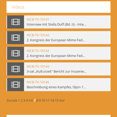
Videos
MCB-TV-10141
Interview mit Stella Duff (Bd. II) - Interne Signatur: BM-vid-58
MCB-TV-10142
2. Kongress der European Mime Federation: „Rekonstruktion/Innovation“, Berlin Mai 1993 - Interne Signatur: BM-vid-59
MCB-TV-10143
2. Kongress der European Mime Federation: „Rekonstruktion/Innovation“, Berlin Mai 1993. Dokumentation der Konferenzaktivitäten - Interne Signatur: BM-vid-70
MCB-TV-10144
3-sat „Kulturzeit“ Bericht zur Inszenierung „Mann ist Mann“ von Thomas Ostermeier und Gennadij Bogdanow - Interne Signatur: BM-vid-80
MCB-TV-10145
Beschreibung eines Kampfes, Dijon 1998. nach Kafka - Interne Signatur: BM-vid-81
Zurück
1
2
3
4
5
6
7
8
9
10
11
14
15
Vor