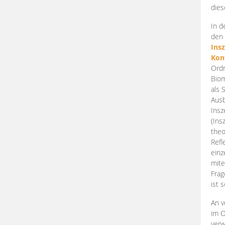
dies
In d
den 
Ins
Kon
Ordn
Biom
als 
Ausb
Insz
(Ins
theo
Refl
einz
mite
Frag
ist 
An v
im O
verw