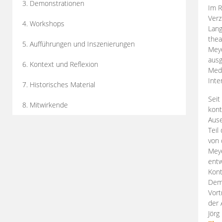
3. Demonstrationen
Im R
Verz
4. Workshops
Lang
thea
5. Aufführungen und Inszenierungen
Mey
ausg
6. Kontext und Reflexion
Medi
Inte
7. Historisches Material
Seit
8. Mitwirkende
kont
Aus
Teil
von 
Meye
entw
Kont
Demo
Vort
der 
Jörg