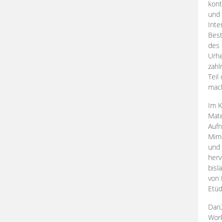
kont
und 
Inte
Best
des 
Urhe
zahl
Teil
mac
Im K
Mate
Aufn
Mime
und
herv
bisl
von 
Etüd
Darü
Work