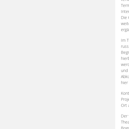
Term
Inte
Die 
weit
ergä
Im T
russ
Begr
hier
werd
und 
Abkü
hier
Kont
Proj
Ort
Der 
Thea
Bogd