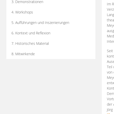
3. Demonstrationen
Im R
Verz
4. Workshops
Lang
thea
5. Aufführungen und Inszenierungen
Mey
ausg
6. Kontext und Reflexion
Medi
Inte
7. Historisches Material
Seit
8. Mitwirkende
kont
Aus
Teil
von 
Meye
entw
Kont
Demo
Vort
der 
Jörg