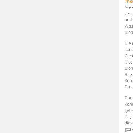
The
(Ale
verö
umfa
Wiss
Biom
Die 
kont
Cent
Mosk
Biom
Bogd
Kont
Fund
Durc
Komp
gefö
Digi
dies
gesi