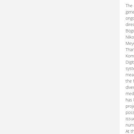
The 
gene
ongo
dire
Bogd
Niko
Meye
Than
Kom
Digi
syst
mean
the 
dive
medi
has 
proj
poss
issu
nume
At t