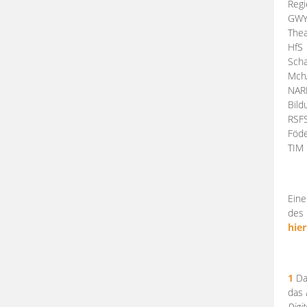
Regi
GW
Thea
HfS
Scha
Mch
NA
Bil
RSF
Föde
TI
Eine
des 
hier
1
Da
das
Digi