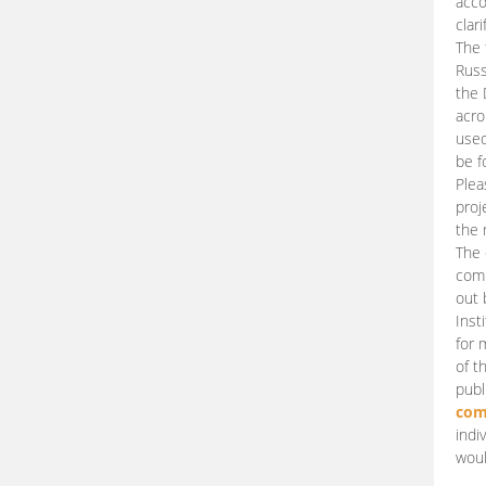
acco
clari
The 
Russ
the 
acro
used
be f
Plea
proj
the 
The 
comm
out 
Inst
for 
of t
publ
com
indi
woul