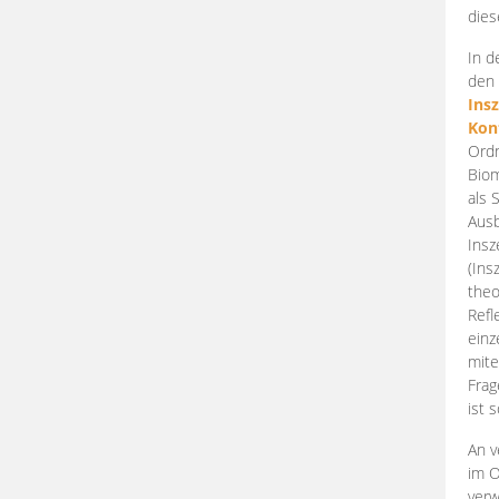
dies
In d
den 
Ins
Kon
Ordn
Biom
als 
Ausb
Insz
(Ins
theo
Refl
einz
mite
Frag
ist 
An v
im O
verw