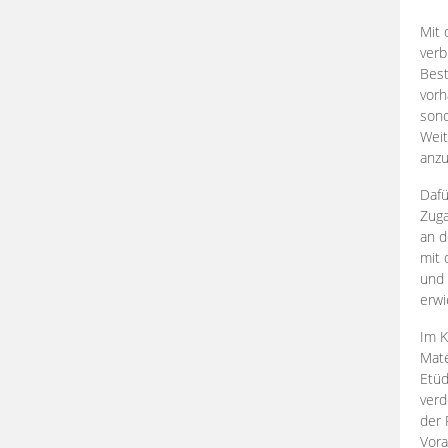
Mit 
verb
Best
vorh
son
Weit
anzu
Dafü
Zuga
an d
mit 
und 
erwi
Im K
Mate
Etü
verd
der 
Vora