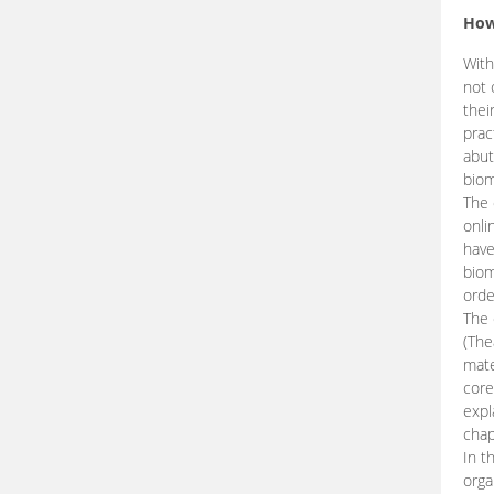
How
With
not 
thei
prac
abut
biom
The 
onli
have
biom
orde
The
(The
mate
core
expl
chap
In t
orga