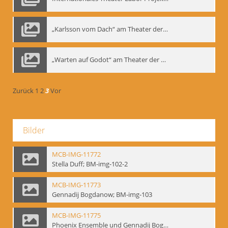
„Karlsson vom Dach“ am Theater der Satire, Moskau 1985
„Warten auf Godot“ am Theater der Saire, Moskau 1980er
Zurück
1
2
3
Vor
Bilder
MCB-IMG-11772
Stella Duff; BM-img-102-2
MCB-IMG-11773
Gennadij Bogdanow; BM-img-103
MCB-IMG-11775
Phoenix Ensemble und Gennadij Bogdanow; BM-img-105-1