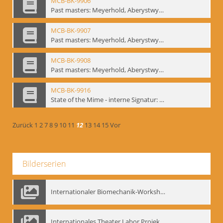
MCB-BK-9906
Past masters: Meyerhold, Aberystwyth, 27.-29.10.1995 - interne Signatur: BM-prt-94-6
MCB-BK-9907
Past masters: Meyerhold, Aberystwyth, 27.-29.10.1995 - interne Signatur: BM-prt-94-7
MCB-BK-9908
Past masters: Meyerhold, Aberystwyth, 27.-29.10.1995 - interne Signatur: BM-prt-94-8
MCB-BK-9916
State of the Mime - interne Signatur: BM-prt-100
Zurück
1
2
7
8
9
10
11
12
13
14
15
Vor
Bilderserien
Internationaler Biomechanik-Workshop, Moskau 1993
Internationales Theater Labor Projekt: Play Don Juan