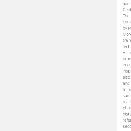
audi
Cent
The 
comp
by M
More
trai
lect
A sp
prod
in c
insp
also
and 
In o
same
matt
phot
hist
refe
seco