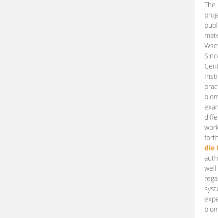
The 
proj
publ
mate
Wsew
Sinc
Cent
Inst
prac
biom
exam
diff
work
fort
die
auth
well
rega
syst
expe
biom