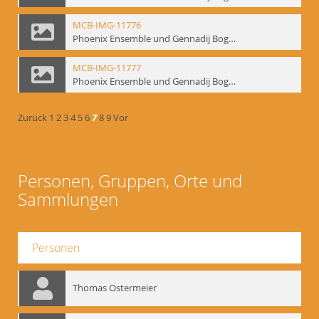
MCB-IMG-11776
Phoenix Ensemble und Gennadij Bogdanow; BM-img-105-2
MCB-IMG-11777
Phoenix Ensemble und Gennadij Bogdanow; BM-img-105-3
Zurück
1
2
3
4
5
6
7
8
9
Vor
Personen, Gruppen, Orte und
Sammlungen
Personen
Thomas Ostermeier