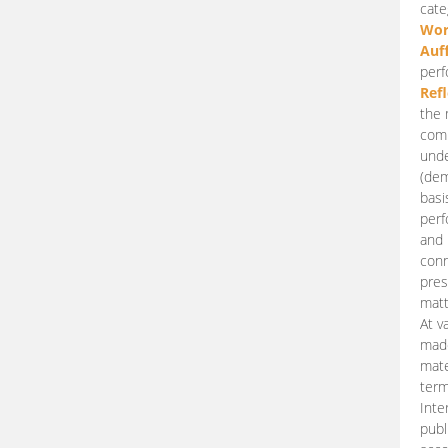
cate
Wor
Auf
perf
Ref
the 
comp
unde
(dem
basi
perf
and 
conn
pres
matt
At v
made
mate
term
Inte
publ