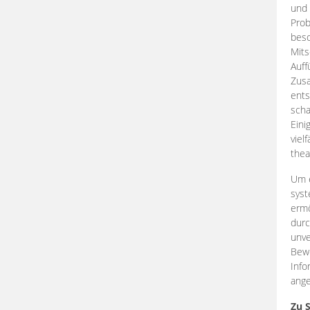
und 
Prob
beso
Mits
Auff
Zus
ents
scha
Eini
viel
thea
Um e
syst
ermö
durc
unve
Bewe
Info
ange
Zu 