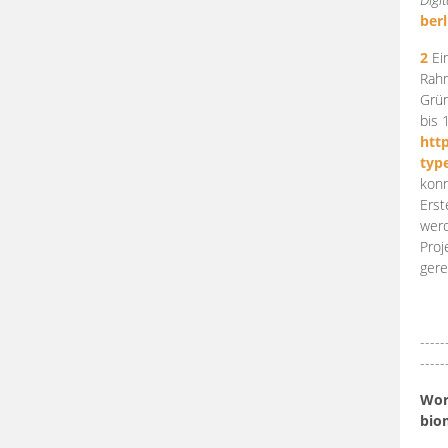
berl
2
Ein
Rahm
Grün
bis 
htt
typ
konn
Erst
werd
Proj
gere
-----
-----
Work
bio