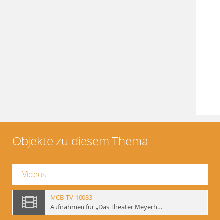
Objekte zu diesem Thema
Videos
MCB-TV-10083
Aufnahmen für „Das Theater Meyerholds und die Biomechanik“ (1). Demonstration der Etüde „Die Ohrfeige“ in verschiedenen Variationen, Ausschnitt 1 - Interne Signatur: BM-vid-1_A1