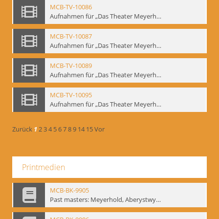
MCB-TV-10086
Aufnahmen für „Das Theater Meyerholds und die Biomechanik“ (2). Demonstration der Etüde „Die Ohrfeige“ in verschiedenen Variationen, Ausschnitt 1 - Interne Signatur: BM-vid-2_A1
MCB-TV-10087
Aufnahmen für „Das Theater Meyerholds und die Biomechanik“ (2). Demonstration der Etüde „Die Ohrfeige“ in verschiedenen Variationen, Ausschnitt 2 - Interne Signatur: BM-vid-2_A2
MCB-TV-10089
Aufnahmen für „Das Theater Meyerholds und die Biomechanik“ (3). Etüde „Der Dolchstoß“, Ausschnitt 1 - Interne Signatur: BM-vid-3_A1
MCB-TV-10095
Aufnahmen für „Das Theater Meyerholds und die Biomechanik“ (6). Biomechanische Grundelemente und szenische Umsetzung, Ausschnitt 1 - Interne Signatur: BM-vid-6_A1
Zurück
1
2
3
4
5
6
7
8
9
14
15
Vor
Printmedien
MCB-BK-9905
Past masters: Meyerhold, Aberystwyth, 27.-29.10.1995 - interne Signatur: BM-prt-94-5