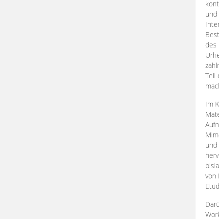
kont
und 
Inte
Best
des 
Urhe
zahl
Teil
mac
Im K
Mate
Aufn
Mime
und
herv
bisl
von 
Etüd
Darü
Work