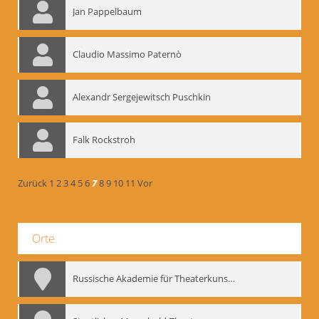
Jan Pappelbaum
Claudio Massimo Paternò
Alexandr Sergejewitsch Puschkin
Falk Rockstroh
Zurück
1
2
3
4
5
6
7
8
9
10
11
Vor
Orte
Russische Akademie für Theaterkunst – GITIS