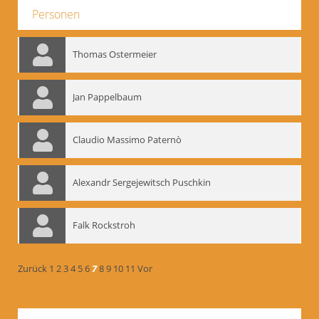
Personen
Thomas Ostermeier
Jan Pappelbaum
Claudio Massimo Paternò
Alexandr Sergejewitsch Puschkin
Falk Rockstroh
Zurück
1
2
3
4
5
6
7
8
9
10
11
Vor