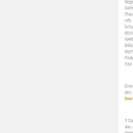
Regi
GW
Thea
HfS
Scha
Mch
NA
Bil
RSF
Föde
TI
Eine
des 
hier
1
Da
das
Digi