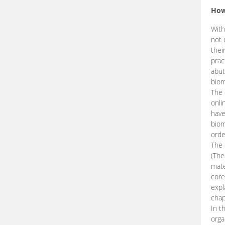
How
With
not 
thei
prac
abut
biom
The 
onli
have
biom
orde
The
(The
mate
core
expl
chap
In t
orga