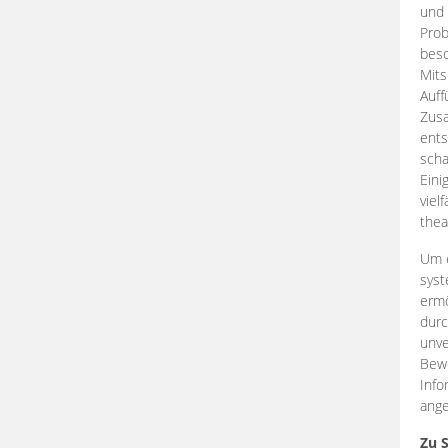
und 
Prob
beso
Mits
Auff
Zus
ents
scha
Eini
viel
thea
Um e
syst
ermö
durc
unve
Bewe
Info
ange
Zu 