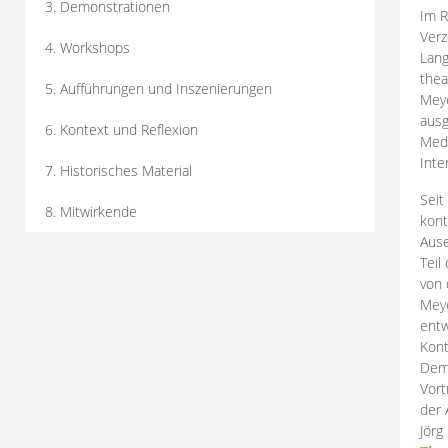
3. Demonstrationen
Im R
Verz
4. Workshops
Lang
thea
5. Aufführungen und Inszenierungen
Mey
ausg
6. Kontext und Reflexion
Medi
Inte
7. Historisches Material
Seit
8. Mitwirkende
kont
Aus
Teil
von 
Meye
entw
Kont
Demo
Vort
der 
Jörg