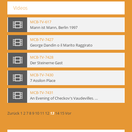
Videos
MCB-TV-617
Mann ist Mann, Berlin 1997
MCB-TV-7427
George Dandin o il Marito Raggirato
MCB-TV-7428
Der Steinerne Gast
MCB-TV-7430
7 Assilon Place
MCB-TV-7431
An Evening of Checkov's Vaudevilles. The Evils of Tobacco, The Bear, The Marriage Proposal
Zurück
1
2
7
8
9
10
11
12
13
14
15
Vor