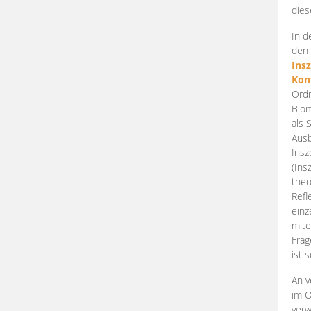
dies
In d
den 
Ins
Kon
Ordn
Biom
als 
Ausb
Insz
(Ins
theo
Refl
einz
mite
Frag
ist 
An v
im O
verw