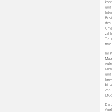
kont
und 
Inte
Best
des 
Urhe
zahl
Teil
mac
Im K
Mate
Aufn
Mime
und
herv
bisl
von 
Etüd
Darü
Work