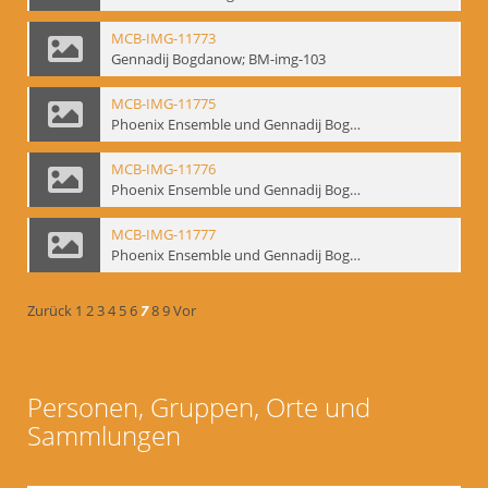
MCB-IMG-11773
Gennadij Bogdanow; BM-img-103
MCB-IMG-11775
Phoenix Ensemble und Gennadij Bogdanow; BM-img-105-1
MCB-IMG-11776
Phoenix Ensemble und Gennadij Bogdanow; BM-img-105-2
MCB-IMG-11777
Phoenix Ensemble und Gennadij Bogdanow; BM-img-105-3
Zurück
1
2
3
4
5
6
7
8
9
Vor
Personen, Gruppen, Orte und
Sammlungen