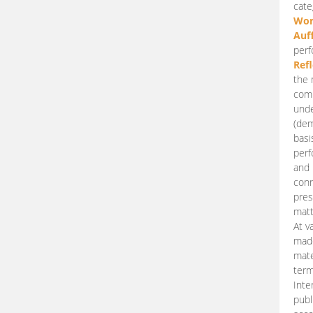
cate
Wor
Auf
perf
Ref
the 
comp
unde
(dem
basi
perf
and 
conn
pres
matt
At v
made
mate
term
Inte
publ