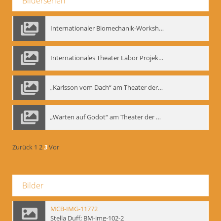
Bilderserien
Internationaler Biomechanik-Workshop, Moskau 1993
Internationales Theater Labor Projekt: Play Don Juan
„Karlsson vom Dach“ am Theater der Satire, Moskau 1985
„Warten auf Godot“ am Theater der Saire, Moskau 1980er
Zurück
1
2
3
Vor
Bilder
MCB-IMG-11772
Stella Duff; BM-img-102-2