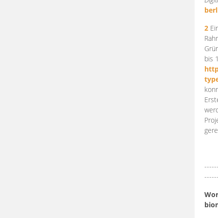
berl
2
Ein
Rahm
Grün
bis 
htt
typ
konn
Erst
werd
Proj
gere
-----
-----
Work
bio