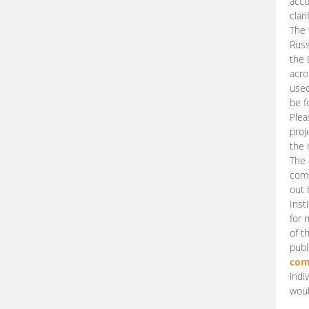
acco
clari
The 
Russ
the 
acro
used
be f
Plea
proj
the 
The 
comm
out 
Inst
for 
of t
publ
com
indi
woul