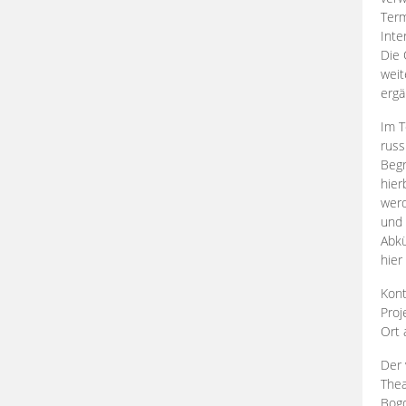
Term
Inte
Die 
weit
ergä
Im T
russ
Begr
hier
werd
und 
Abkü
hier
Kont
Proj
Ort
Der 
Thea
Bogd