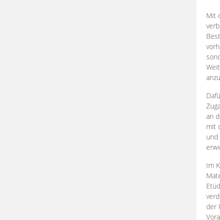
Mit 
verb
Best
vorh
son
Weit
anzu
Dafü
Zuga
an d
mit 
und 
erwi
Im K
Mate
Etü
verd
der 
Vora