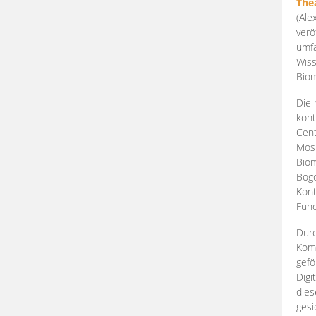
The
(Ale
verö
umfa
Wiss
Biom
Die 
kont
Cent
Mosk
Biom
Bogd
Kont
Fund
Durc
Komp
gefö
Digi
dies
gesi