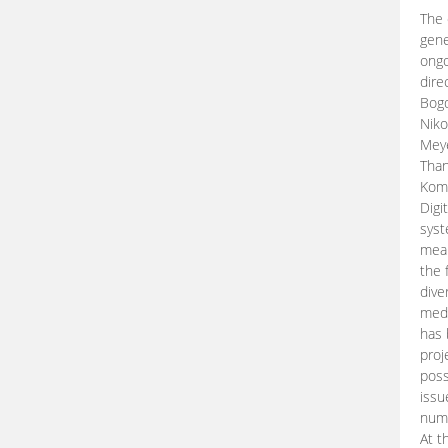
The 
gene
ongo
dire
Bogd
Niko
Meye
Than
Kom
Digi
syst
mean
the 
dive
medi
has 
proj
poss
issu
nume
At t