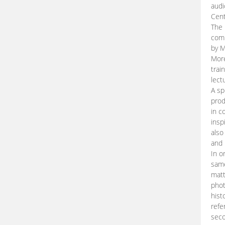
audi
Cent
The 
comp
by M
More
trai
lect
A sp
prod
in c
insp
also
and 
In o
same
matt
phot
hist
refe
seco