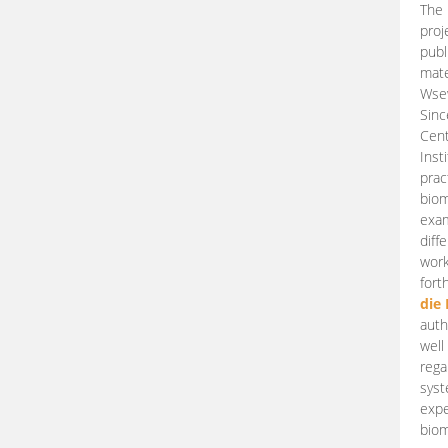
The 
proj
publ
mate
Wsew
Sinc
Cent
Inst
prac
biom
exam
diff
work
fort
die
auth
well
rega
syst
expe
biom