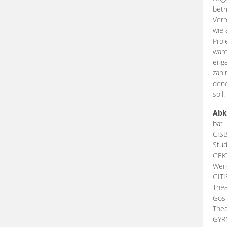
betr
Verm
wie 
Proj
ware
enga
zahl
dene
soll.
Abk
bat
CIS
Stud
GEK
Werk
GIT
Thea
Gos
Thea
GY